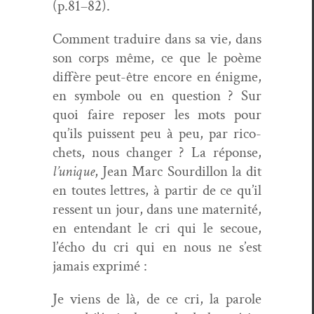
(p.81–82).
Com­ment traduire dans sa vie, dans
son corps même, ce que le poème
dif­fère peut-être encore en énigme,
en sym­bole ou en ques­tion ? Sur
quoi faire repos­er les mots pour
qu’ils puis­sent peu à peu, par ric­o­
chets, nous chang­er ? La réponse,
l’unique
, Jean Marc Sour­dil­lon la dit
en toutes let­tres, à par­tir de ce qu’il
ressent un jour, dans une mater­nité,
en enten­dant le cri qui le sec­oue,
l’écho du cri qui en nous ne s’est
jamais exprimé :
Je viens de là, de ce cri, la parole