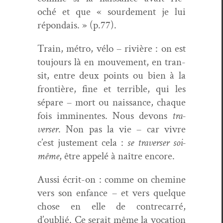
oché et que « sour­de­ment je lui
répondais. » (p.77).
Train, métro, vélo – riv­ière : on est
tou­jours là en mou­ve­ment, en tran­
sit, entre deux points ou bien à la
fron­tière, fine et ter­ri­ble, qui les
sépare – mort ou nais­sance, chaque
fois immi­nentes. Nous devons
tra­
vers­er
. Non pas la vie – car vivre
c’est juste­ment cela :
se tra­vers­er soi-
même
, être appelé à naître encore.
Aus­si écrit-on : comme on chem­ine
vers son enfance – et vers quelque
chose en elle de con­tre­car­ré,
d’oublié. Ce serait même la voca­tion