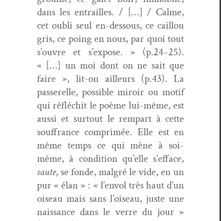
dans les entrailles. / […] / Calme,
cet oubli seul en-dessous, ce cail­lou
gris, ce poing en nous, par quoi tout
s’ouvre et s’expose. » (p.24–25).
« […] un moi dont on ne sait que
faire », lit-on ailleurs (p.43). La
passerelle, pos­si­ble miroir ou motif
qui réflé­chit le poème lui-même, est
aus­si et surtout le rem­part à cette
souf­france com­primée. Elle est en
même temps ce qui mène à soi-
même, à con­di­tion qu’elle s’efface,
saute
, se fonde, mal­gré le vide, en un
pur « élan » : « l’envol très haut d’un
oiseau mais sans l’oiseau, juste une
nais­sance dans le verre du jour »