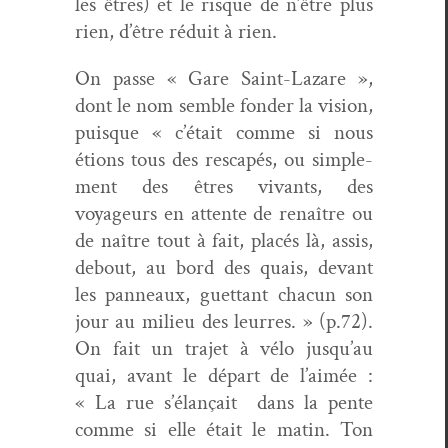
les êtres) et le risque de n’être plus
rien, d’être réduit à rien.
On passe « Gare Saint-Lazare »,
dont le nom sem­ble fonder la vision,
puisque « c’était comme si nous
étions tous des rescapés, ou sim­ple­
ment des êtres vivants, des
voyageurs en attente de renaître ou
de naître tout à fait, placés là, assis,
debout, au bord des quais, devant
les pan­neaux, guet­tant cha­cun son
jour au milieu des leur­res. » (p.72).
On fait un tra­jet à vélo jusqu’au
quai, avant le départ de l’aimée :
« La rue s’élançait
dans la pente
comme si elle était le matin. Ton