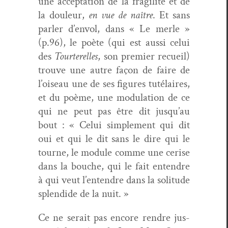
une accep­ta­tion de la fragilité et de
la douleur,
en vue de naître
. Et sans
par­ler d’envol, dans « Le mer­le »
(p.96), le poète (qui est aus­si celui
des
Tourterelles
, son pre­mier recueil)
trou­ve une autre façon de faire de
l’oiseau une de ses fig­ures tutélaires,
et du poème, une mod­u­la­tion de ce
qui ne peut pas être dit jusqu’au
bout : « Celui sim­ple­ment qui dit
oui et qui le dit sans le dire qui le
tourne, le mod­ule comme une cerise
dans la bouche, qui le fait enten­dre
à qui veut l’entendre dans la soli­tude
splen­dide de la nuit. »
Ce ne serait pas encore ren­dre jus­