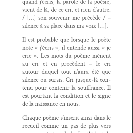
quand j’écris, la parole de la poésie,
vient de là, de ce cri, et rien d’autre.
/ […] son sou­venir me précède / –
silence à sa place dans ma voix […].
Il est prob­a­ble que lorsque le poète
note « j’écris », il entende aus­si « je
crie ». Les mots du poème mènent
au cri et en procè­dent – le cri
autour duquel tout n’aura été que
silence ou sur­sis. Cri jusque-là con­
tenu pour con­tenir la souf­france. Il
est pour­tant la con­di­tion et le signe
de la nais­sance en nous.
Chaque poème s’inscrit ain­si dans le
recueil comme un pas de plus vers