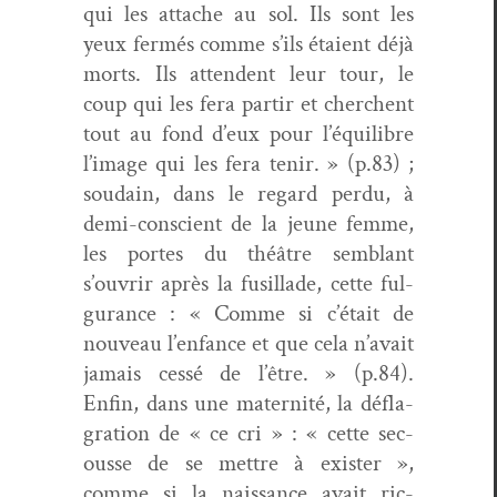
qui les attache au sol. Ils sont les
yeux fer­més comme s’ils étaient déjà
morts. Ils atten­dent leur tour, le
coup qui les fera par­tir et cherchent
tout au fond d’eux pour l’équilibre
l’image qui les fera tenir. » (p.83) ;
soudain, dans le regard per­du, à
demi-con­scient de la jeune femme,
les portes du théâtre sem­blant
s’ouvrir après la fusil­lade, cette ful­
gu­rance : « Comme si c’était de
nou­veau l’enfance et que cela n’avait
jamais cessé de l’être. » (p.84).
Enfin, dans une mater­nité, la défla­
gra­tion de « ce cri » : « cette sec­
ousse de se met­tre à exis­ter »,
comme si la nais­sance avait ric­