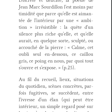
Dis­crète et déli­cate, la poésie de
Jean Marc Sour­dil­lon l’est moins par
timid­ité que parce qu’elle est aiman­
tée de l’intérieur par une « ambi­
tion » irré­sistible : la quête d’un
silence plus riche qu’elle, et qu’elle
aurait, en quelque sorte, sculp­té, ou
accouché de la pierre : « Calme, cet
oubli seul en-dessous, ce cail­lou
gris, ce poing en nous, par quoi tout
s’ouvre et s’expose. » (p.25).
Au fil du recueil, lieux, sit­u­a­tions
du quo­ti­di­en, scènes con­crètes, par­
fois fugi­tives, se suc­cè­dent, entre
l’ivresse d’un élan (qui peut être
intérieur, un sim­ple regard posé sur