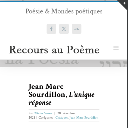
Passer
Poésie & Mondes poétiques
au
contenu
Facebook
X
SoundCloud
Jean Marc
Sourdillon,
L’unique
réponse
Par
Olivier Vossot
|
28 décembre
2021
|
Catégories :
Critiques
,
Jean-Marc Sourdillon