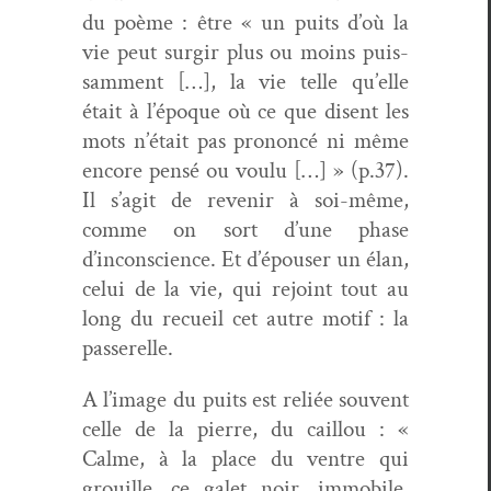
du poème : être « un puits d’où la
vie peut sur­gir plus ou moins puis­
sam­ment […], la vie telle qu’elle
était à l’époque où ce que dis­ent les
mots n’était pas pronon­cé ni même
encore pen­sé ou voulu […] » (p.37).
Il s’agit de revenir à soi-même,
comme on sort d’une phase
d’inconscience. Et d’épouser un élan,
celui de la vie, qui rejoint tout au
long du recueil cet autre motif : la
passerelle.
A l’image du puits est reliée sou­vent
celle de la pierre, du cail­lou : «
Calme, à la place du ven­tre qui
grouille, ce galet noir, immo­bile,