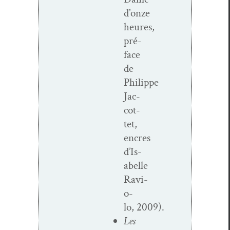
d’onze
heures,
pré­
face
de
Philippe
Jac­
cot­
tet,
encres
d’Is­
abelle
Ravi­
o­
lo, 2009).
Les