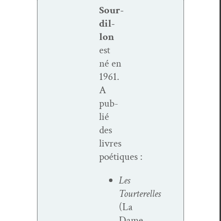
Sour­
dil­
lon
est
né en
1961.
A
pub­
lié
des
livres
poétiques :
Les
Tourterelles
(La
Dame