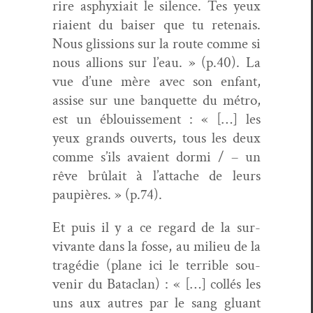
rire asphyx­i­ait le silence. Tes yeux
riaient du bais­er que tu rete­nais.
Nous glis­sions sur la route comme si
nous allions sur l’eau. » (p.40). La
vue d’une mère avec son enfant,
assise sur une ban­quette du métro,
est un éblouisse­ment : « […] les
yeux grands ouverts, tous les deux
comme s’ils avaient dor­mi / – un
rêve brûlait à l’attache de leurs
paupières. » (p.74).
Et puis il y a ce regard de la sur­
vivante dans la fos­se, au milieu de la
tragédie (plane ici le ter­ri­ble sou­
venir du Bat­a­clan) : « […] col­lés les
uns aux autres par le sang glu­ant