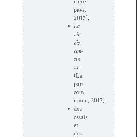
rière-
pays,
2017),
La
vie
dis­
con­
tin­
ue
(La
part
com­
mune, 2017),
des
essais
et
des