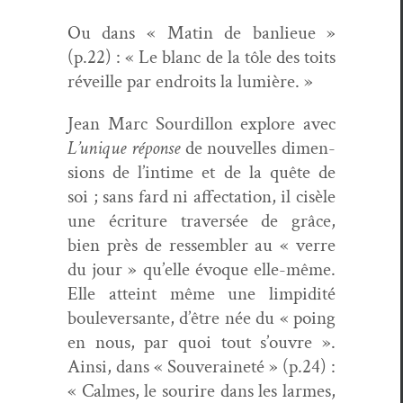
Ou dans « Matin de ban­lieue »
(p.22) : « Le blanc de la tôle des toits
réveille par endroits la lumière. »
Jean Marc Sour­dil­lon explore avec
L’unique réponse
de nou­velles dimen­
sions de l’intime et de la quête de
soi ; sans fard ni affec­ta­tion, il cisèle
une écri­t­ure tra­ver­sée de grâce,
bien près de ressem­bler au « verre
du jour » qu’elle évoque elle-même.
Elle atteint même une lim­pid­ité
boulever­sante, d’être née du « poing
en nous, par quoi tout s’ouvre ».
Ain­si, dans « Sou­veraineté » (p.24) :
« Calmes, le sourire dans les larmes,