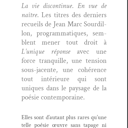
La vie dis­con­tin­ue
.
En vue de
naître
. Les titres des derniers
recueils de Jean Marc Sour­dil­
lon, pro­gram­ma­tiques, sem­
blent men­er tout droit à
L’unique réponse
avec une
force tran­quille, une ten­sion
sous-jacente, une cohérence
tout intérieure qui sont
uniques dans le paysage de la
poésie contemporaine.
Elles sont d’autant plus rares qu’une
telle poésie œuvre sans tapage ni