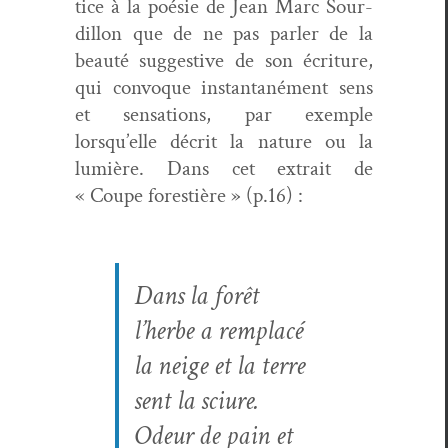
tice à la poésie de Jean Marc Sour­
dil­lon que de ne pas par­ler de la
beauté sug­ges­tive de son écri­t­ure,
qui con­voque instan­ta­né­ment sens
et sen­sa­tions, par exem­ple
lorsqu’elle décrit la nature ou la
lumière. Dans cet extrait de
« Coupe forestière » (p.16) :
Dans la forêt
l’herbe a rem­placé
la neige et la terre
sent la sciure.
Odeur de pain et