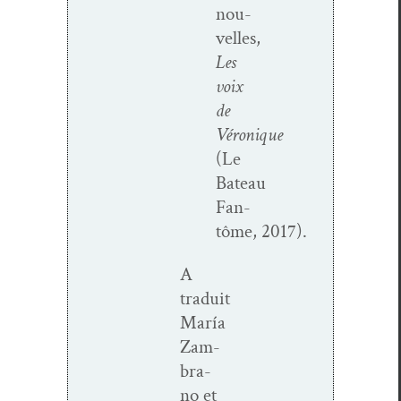
nou­
velles,
Les
voix
de
Véronique
(Le
Bateau
Fan­
tôme, 2017).
A
traduit
María
Zam­
bra­
no et