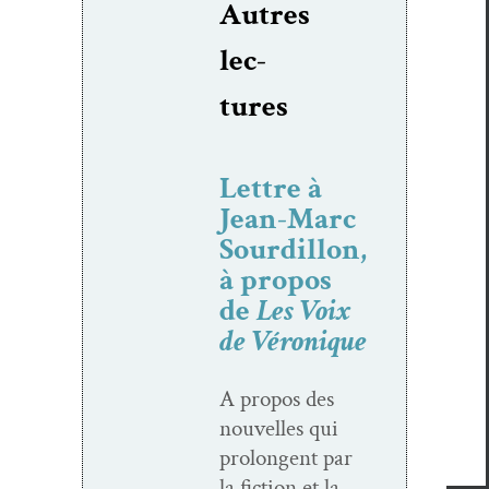
Autres
lec­
tures
Lettre à
Jean-Marc
Sourdillon,
à propos
de
Les Voix
de Véronique
A pro­pos des
nou­velles qui
pro­lon­gent par
la fic­tion et la