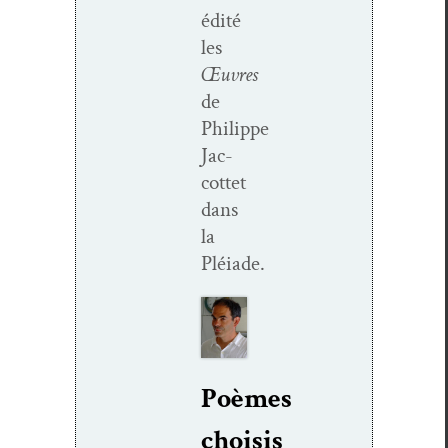
édité
les
Œuvres
de
Philippe
Jac­
cot­tet
dans
la
Pléiade.
Poèmes
choi­sis