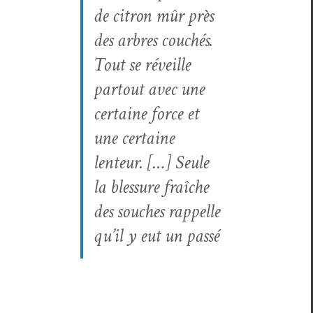
de cit­ron mûr près
des arbres couchés.
Tout se réveille
partout avec une
cer­taine force et
une cer­taine
lenteur. […] Seule
la blessure fraîche
des souch­es rap­pelle
qu’il y eut un passé