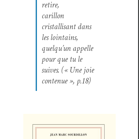
retire,
car­il­lon
cristallisant dans
les lointains,
quelqu’un appelle
pour que tu le
suives.
(« Une joie
con­tenue », p.18)