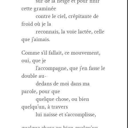
sur de la neige et pour finir
cette graminée
con­tre le ciel, crépi­tante de
froid où je la
recon­nais, la voie lac­tée, celle
que j’aimais.
Comme s’il fal­lait, ce mou­ve­ment,
oui, que je
l’accompagne, que j’en fasse le
dou­ble au-
dedans de moi dans ma
parole, pour que
quelque chose, ou bien
quelqu’un, à travers
lui naisse et s’accomplisse,
quelque chose ou bien quelqu’un