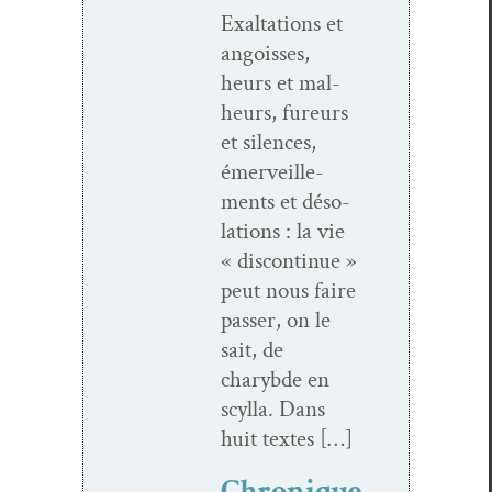
Exal­ta­tions et
angoiss­es,
heurs et mal­
heurs, fureurs
et silences,
émer­veille­
ments et déso­
la­tions : la vie
« dis­con­tin­ue »
peut nous faire
pass­er, on le
sait, de
charybde en
scyl­la. Dans
huit textes […]
Chronique