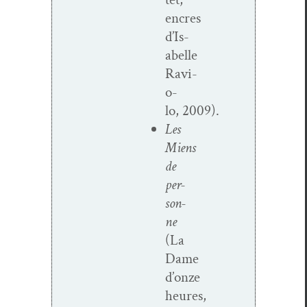
encres
d’Is­
abelle
Ravi­
o­
lo, 2009).
Les
Miens
de
per­
son­
ne
(La
Dame
d’onze
heures,