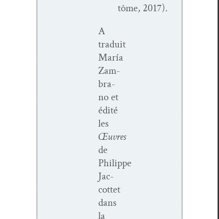
tôme, 2017).
A
traduit
María
Zam­
bra­
no et
édité
les
Œuvres
de
Philippe
Jac­
cot­tet
dans
la