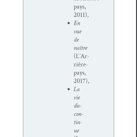
pays,
2011),
En
vue
de
naître
(L’Ar­
rière-
pays,
2017),
La
vie
dis­
con­
tin­
ue