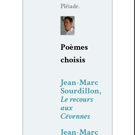
Pléiade.
Poèmes
choi­sis
Jean-Marc
Sourdillon,
Le recours
aux
Cévennes
Jean-Marc