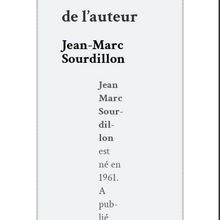
de l’auteur
Jean-Marc
Sourdillon
Jean
Marc
Sour­
dil­
lon
est
né en
1961.
A
pub­
lié