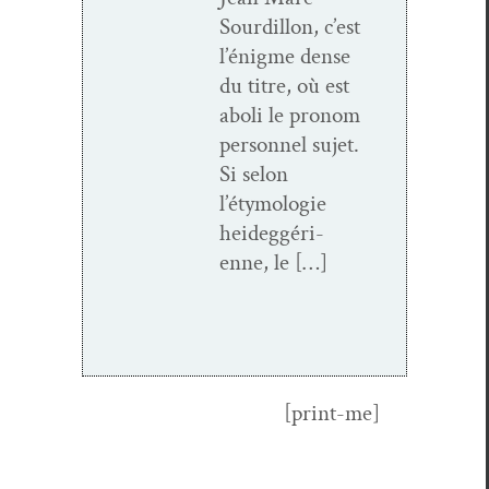
Sour­dil­lon, c’est
l’énigme dense
du titre, où est
aboli le pronom
per­son­nel sujet.
Si selon
l’étymologie
hei­deg­géri­
enne, le […]
[print-me]