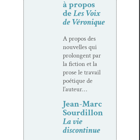
à propos
de
Les Voix
de Véronique
A pro­pos des
nou­velles qui
pro­lon­gent par
la fic­tion et la
prose le tra­vail
poé­tique de
l’auteur…
Jean-Marc
Sourdillon
La vie
discontinue