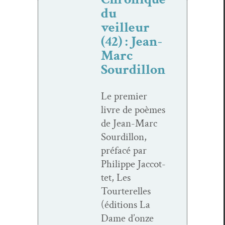
du
veilleur
(42) : Jean-
Marc
Sourdillon
Le pre­mier
livre de poèmes
de Jean-Marc
Sour­dil­lon,
pré­facé par
Philippe Jac­cot­
tet, Les
Tourterelles
(édi­tions La
Dame d’onze