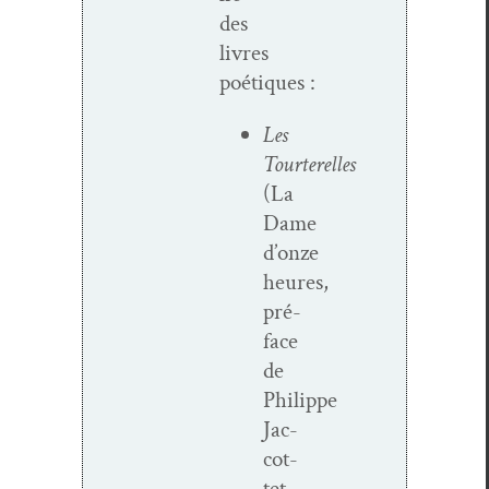
des
livres
poétiques :
Les
Tourterelles
(La
Dame
d’onze
heures,
pré­
face
de
Philippe
Jac­
cot­
tet,