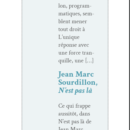
lon, pro­gram­
ma­tiques, sem­
blent men­er
tout droit à
L’unique
réponse avec
une force tran­
quille, une […]
Jean Marc
Sourdillon,
N’est pas là
Ce qui frappe
aus­sitôt, dans
N’est pas là de
Jean Marc