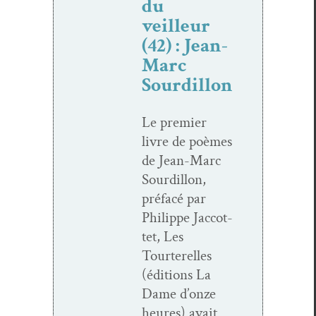
du
veilleur
(42) : Jean-
Marc
Sourdillon
Le pre­mier
livre de poèmes
de Jean-Marc
Sour­dil­lon,
pré­facé par
Philippe Jac­cot­
tet, Les
Tourterelles
(édi­tions La
Dame d’onze
heures) avait