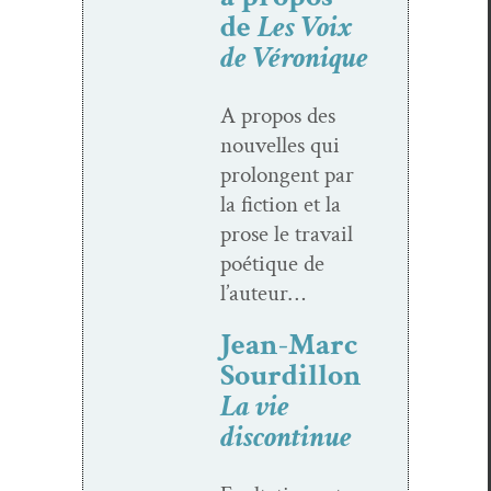
de
Les Voix
de Véronique
A pro­pos des
nou­velles qui
pro­lon­gent par
la fic­tion et la
prose le tra­vail
poé­tique de
l’auteur…
Jean-Marc
Sourdillon
La vie
discontinue