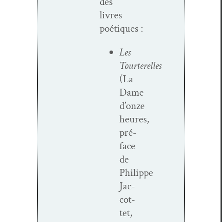
des
livres
poétiques :
Les
Tourterelles
(La
Dame
d’onze
heures,
pré­
face
de
Philippe
Jac­
cot­
tet,