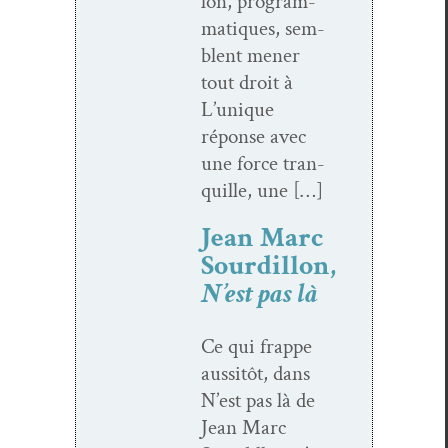
lon, pro­gram­
ma­tiques, sem­
blent men­er
tout droit à
L’unique
réponse avec
une force tran­
quille, une […]
Jean Marc
Sourdillon,
N’est pas là
Ce qui frappe
aus­sitôt, dans
N’est pas là de
Jean Marc