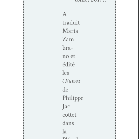
A
traduit
María
Zam­
bra­
no et
édité
les
Œuvres
de
Philippe
Jac­
cot­tet
dans
la