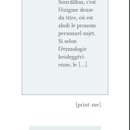
Sour­dil­lon, c’est
l’énigme dense
du titre, où est
aboli le pronom
per­son­nel sujet.
Si selon
l’étymologie
hei­deg­géri­
enne, le […]
[print-me]