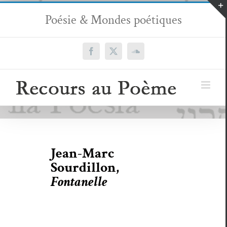
Passer
Poésie & Mondes poétiques
au
contenu
Facebook
X
SoundCloud
Jean-Marc
Sourdillon,
Fontanelle