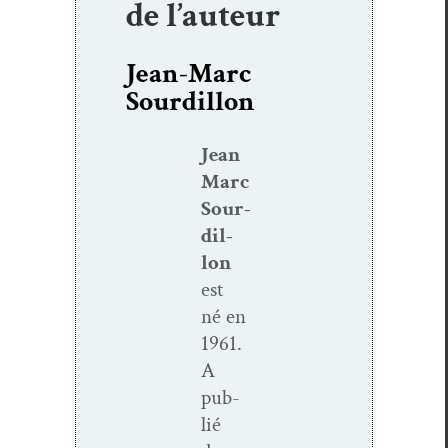
de l’auteur
Jean-Marc
Sourdillon
Jean
Marc
Sour­
dil­
lon
est
né en
1961.
A
pub­
lié