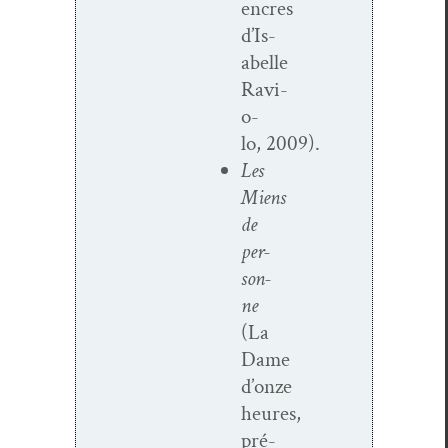
encres
d’Is­
abelle
Ravi­
o­
lo, 2009).
Les
Miens
de
per­
son­
ne
(La
Dame
d’onze
heures,
pré­