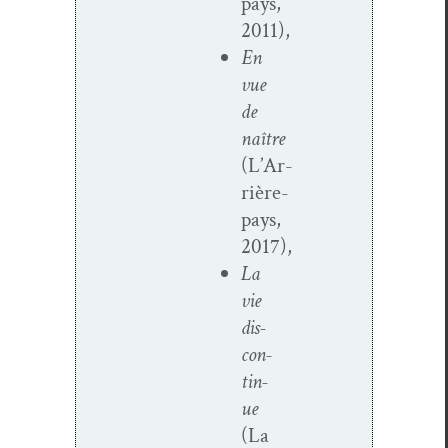
pays,
2011),
En
vue
de
naître
(L’Ar­
rière-
pays,
2017),
La
vie
dis­
con­
tin­
ue
(La