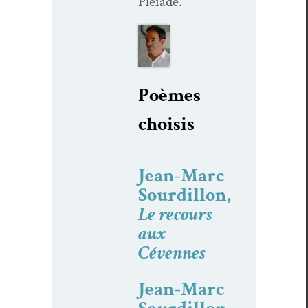
Pléiade.
Poèmes
choi­sis
Jean-Marc
Sourdillon,
Le recours
aux
Cévennes
Jean-Marc