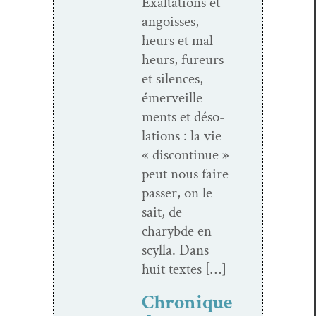
Exal­ta­tions et
angoiss­es,
heurs et mal­
heurs, fureurs
et silences,
émer­veille­
ments et déso­
la­tions : la vie
« dis­con­tin­ue »
peut nous faire
pass­er, on le
sait, de
charybde en
scyl­la. Dans
huit textes […]
Chronique