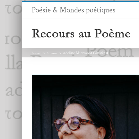
Passer
Poésie & Mondes poétiques
au
contenu
Adeline Miermont Giustinati
Accueil
Auteurs