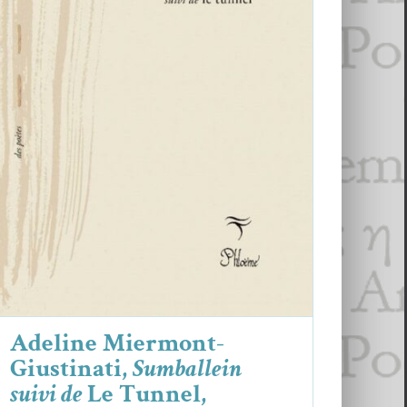
Adeline Miermont-Giustinati,
Sumballein suivi de
Le Tunnel,
Adeline Miermont Giustinati
Critiques
Adeline Miermont-
Giustinati,
Sumballein
suivi de
Le Tunnel,