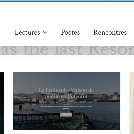
Lectures
Poètes
Rencontres
Une maison pour la Poésie 4 : La
Péninsule — Maison de Poésie en
Cotentin : entretien avec Adeline
Miermont Giustinati
Adeline Miermont Giustinati
Essais & Chroniques