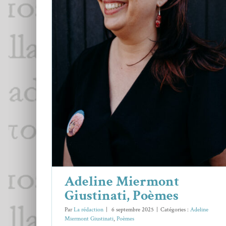
Adeline Miermont Giustinati,
Poèmes
Adeline Miermont Giustinati
Poèmes
Adeline Miermont
Giustinati, Poèmes
Par
La rédaction
|
6 septembre 2025
|
Catégories :
Adeline
Miermont Giustinati
,
Poèmes