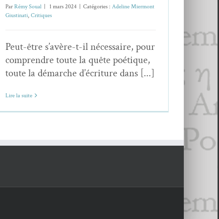
Par
Rémy Soual
|
1 mars 2024
|
Catégories :
Adeline Miermont
Giustinati
,
Critiques
Peut-être s’avère-t-il nécessaire, pour
comprendre toute la quête poétique,
toute la démarche d’écriture dans [...]
Lire la suite
8