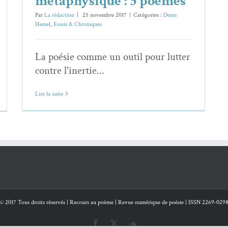
métaphysique : 5 poèmes
Par
La rédaction
|
25 novembre 2017
|
Catégories :
Denis
Hamel
,
Essais & Chroniques
La poésie comme un outil pour lutter
contre l'inertie...
Lire la suite
© 2017 Tous droits réservés | Recours au poème | Revue numérique de poésie | ISSN 2269-029
Facebook
X
SoundCloud