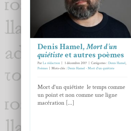
Denis Hamel
Poèmes
Denis Hamel,
Mort d’un
quiétiste
et autres poèmes
Par
La rédaction
|
1 décembre 2017
|
Catégories :
Denis Hamel
,
Poèmes
|
Mots-clés :
Denis Hamel - Mort d'un quiétiste
Mort d'un quiétiste le temps comme
un point et non comme une ligne
macération [...]