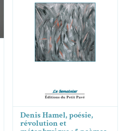
Denis Hamel, poésie, révolution et
métaphysique : 5 poèmes
Denis Hamel
Essais & Chroniques
Denis Hamel, poésie,
révolution et