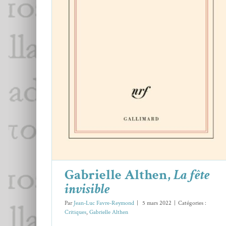
Gabrielle Althen,
La fête invisible
Critiques
Gabrielle Althen
Gabrielle Althen,
La fête
invisible
Par
Jean-Luc Favre-Reymond
|
5 mars 2022
|
Catégories :
Critiques
,
Gabrielle Althen