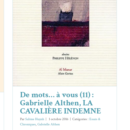
De mots… à vous (11) : Gabrielle
Althen, LA CAVALIÈRE INDEMNE
Essais & Chroniques
Gabrielle Althen
De mots… à vous (11) :
Gabrielle Althen, LA
CAVALIÈRE INDEMNE
Par
Sabine Huynh
|
1 octobre 2016
|
Catégories :
Essais &
Chroniques
,
Gabrielle Althen