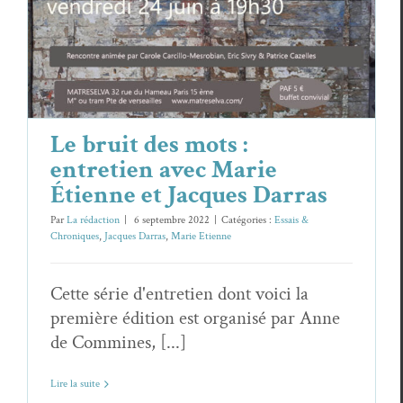
Étienne et Jacques Darras
Essais & Chroniques
Jacques Darras
Marie Etienne
Le bruit des mots :
entretien avec Marie
Étienne et Jacques Darras
Par
La rédaction
|
6 septembre 2022
|
Catégories :
Essais &
Chroniques
,
Jacques Darras
,
Marie Etienne
Cette série d'entretien dont voici la
première édition est organisé par Anne
de Commines, [...]
Lire la suite