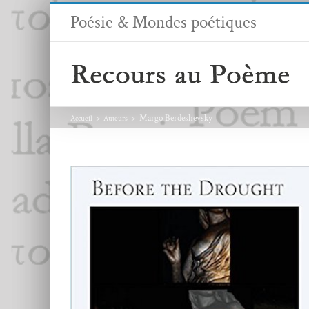
Passer
Poésie & Mondes poétiques
au
contenu
Margo Berdeshevsky
Accueil
Auteurs