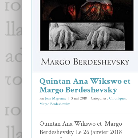
Quintan Ana Wikswo et Margo
Berdeshevsky
Chroniques
Margo Berdeshevsky
Quintan Ana Wikswo et
Margo Berdeshevsky
Par
Jean Migrenne
|
5 mai 2018
|
Catégories :
Chroniques
,
Margo Berdeshevsky
Quintan Ana Wikswo et Margo
Berdeshevsky Le 26 janvier 2018