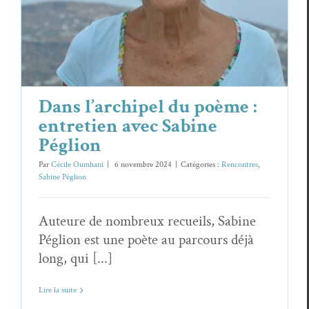
Rencontres
Sabine Péglion
Dans l’archipel du poème :
entretien avec Sabine
Péglion
Par
Cécile Oumhani
|
6 novembre 2024
|
Catégories :
Rencontres
,
Sabine Péglion
Auteure de nombreux recueils, Sabine
Péglion est une poète au parcours déjà
long, qui [...]
Lire la suite