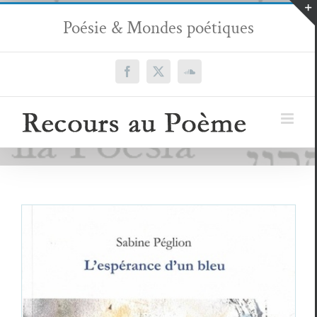
Passer
Poésie & Mondes poétiques
au
contenu
Facebook
X
SoundCloud