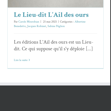
Le Lieu-dit L’Ail des ours
Par
Carole Mesrobian
|
21 mai 2021
|
Catégories :
Albertine
Benedetto
,
Jacques Robinet
,
Sabine Péglion
Les éditions L'Ail des ours est un Lieu-
dit. Ce qui suppose qu'il s'y déploie [...]
Lire la suite