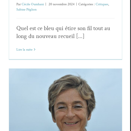
Par
Cécile Oumhani
|
20 novembre 2024
|
Catégories :
Critiques
,
Sabine Péglion
Quel est ce bleu qui étire son fil tout au
long du nouveau recueil [...]
Lire la suite
Dans l’archipel du poème : entretien
avec Sabine Péglion