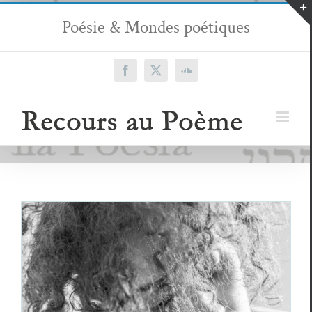
Passer
Poésie & Mondes poétiques
au
contenu
Facebook
X
SoundCloud
Siham Mehaimzi, présentée par