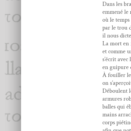
Dans les bra
emmené le m
où le temps 
par le trou 
il nous dicte
La mort en 
et comme u
s’écrit avec
en guipure 
À fouiller le
on s’aperçoi
Déboulent l
armures rob
balles qui 
mains arrac
corps piétin
afin que no