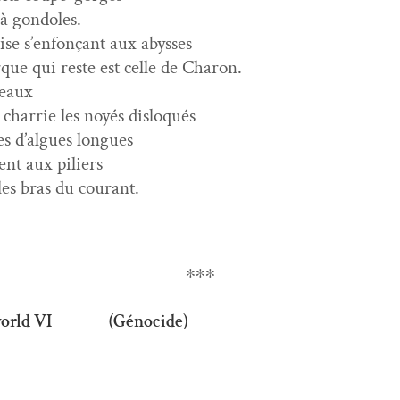
 à gondoles.
se s’enfonçant aux abysses
­que qui reste est celle de Charon.
 eaux
o char­rie les noyés disloqués
s d’algues longues
ent aux piliers
les bras du courant.
∗∗∗
 world VI (Génocide)