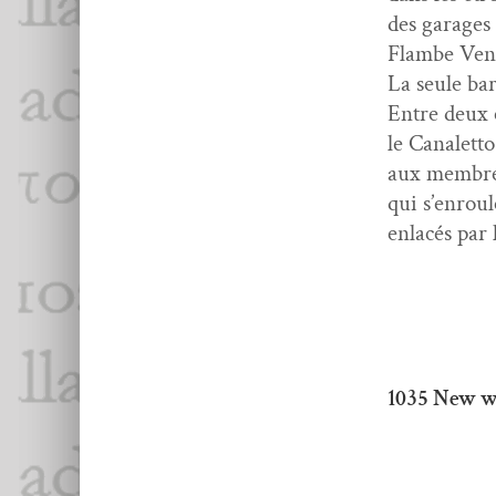
des garages
Flambe Veni
La seule bar
Entre deux
le Canalet­t
aux mem­bre
qui s’enroul
enlacés par 
1035 New