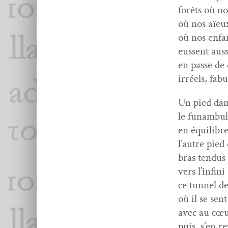
forêts où n
où nos aïeu
où nos enfan
eussent aus­
en passe de
irréels, fab
Un pied dan
le funam­bul
en équili­b
l’autre pie
bras tendus
vers l’infini
ce tun­nel d
où il se sen
avec au cœur
puis, s’en re