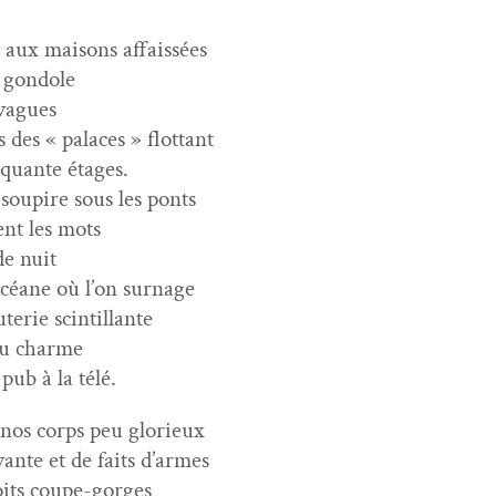
 aux maisons affaissées
l gondole
 vagues
s des « palaces » flottant
nquante étages.
soupire sous les ponts
sent les mots
de nuit
 océane où l’on surnage
uterie scintillante
au charme
ub à la télé.
 nos corps peu glorieux
vante et de faits d’armes
oits coupe-gorges