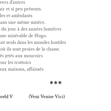
­vers d’autres
nir et si peu présents.
les et ambulants
 dans une même misère.
e du jour à des années lumières
sme mis­érable de Hugo.
nt seuls dans les mon­des hostiles
 où ils sont proies de la chasse.
és jetés aux mouroirs
 sur les trottoirs
aux maisons, affaissés
∗∗∗
world V (Veni Venise Vici)