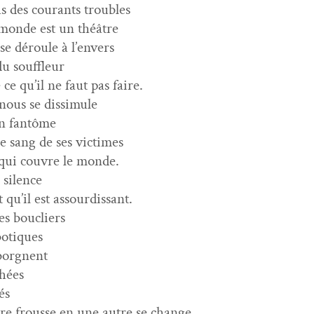
s des courants troubles
onde est un théâtre
se déroule à l’envers
du souffleur
 ce qu’il ne faut pas faire.
nous se dissimule
n fantôme
 le sang de ses victimes
qui cou­vre le monde.
 silence
t qu’il est assourdissant.
es boucliers
otiques
éborgnent
hées
és
tre frousse en une autre se change.