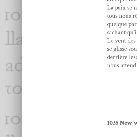
La paix se 
tous nous r
quelque part
sachant qu’ic
Le vent des
se glisse so
der­rière le
nous attend 
1035 New