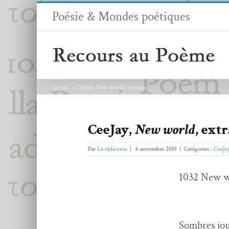
Passer
Poésie & Mondes poétiques
au
contenu
CeeJay, New world, extraits
Accueil
CeeJay,
New world
, extr
Par
La rédaction
|
6 novembre 2019
|
Catégories :
CeeJa
1032 New
Som­bres jo