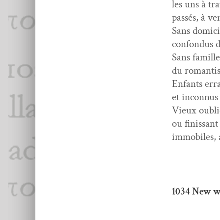
les uns à tra
passés, à ve
Sans domi­ci
con­fon­dus
Sans famill
du roman­ti
Enfants erra
et incon­nus
Vieux oubli
ou finis­sant
immo­biles, 
1034 New 