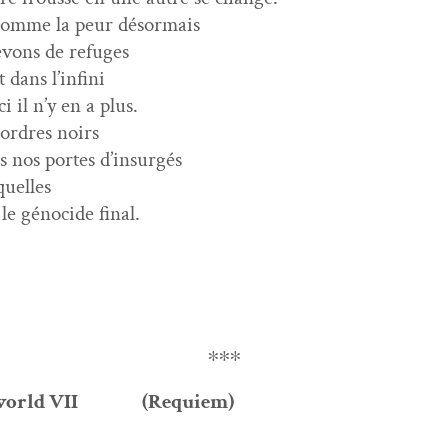
nomme la peur désormais
êvons de refuges
 dans l’infini
i il n’y en a plus.
 ordres noirs
us nos portes d’insurgés
squelles
le géno­cide final.
∗∗∗
 world VII (Requiem)