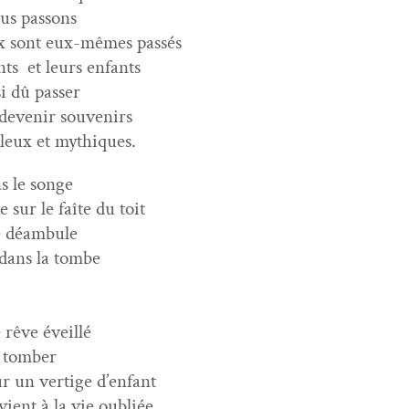
ous passons
x sont eux-mêmes passés
ts et leurs enfants
si dû passer
 devenir souvenirs
­uleux et mythiques.
s le songe
e sur le faîte du toit
re déambule
d dans la tombe
e rêve éveillé
t tomber
 un ver­tige d’enfant
vient à la vie oubliée.