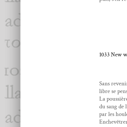
1033 New 
Sans revenir
libre se pens
La pous­sièr
du sang de l
par les houl
Enchevêtre