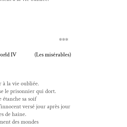
∗∗∗
world IV (Les misérables)
 à la vie oubliée.
e le pris­on­nier qui dort.
e étanche sa soif
’innocent ver­sé jour après jour
es de haine.
ment des mondes