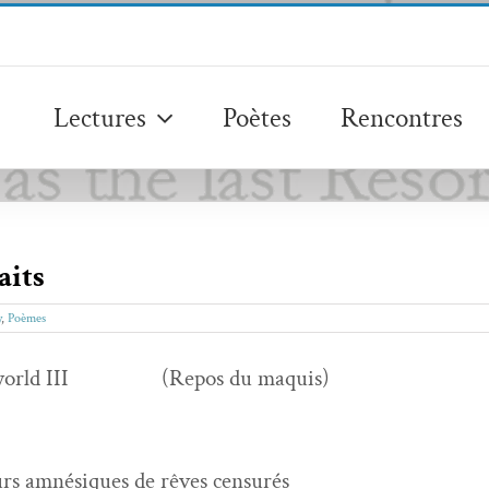
Lectures
Poètes
Rencontres
aits
y
,
Poèmes
 world III (Repos du maquis)
urs amnésiques de rêves censurés