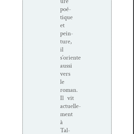
ure
poé­
tique
et
pein­
ture,
il
s’oriente
aus­si
vers
le
roman.
Il vit
actuelle­
ment
à
Tal­­