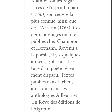
Math­ieu ou les Bigar­
rures de l’esprit humain
(1766), son œuvre la
plus con­nue, ain­si que
de L’Arretin (1763). Ces
deux ouvrages ont été
pub­liés chez Cham­pi­on
et Her­mann. Revenu à
la poésie, il y a quelques
années, grâce à la lec­
ture d’un poète récem­
ment dis­paru. Textes
pub­liés dans Lichen,
ain­si que dans les
antholo­gies Ailleurs et
Un Rêve des édi­tions de
l’Aigrette.