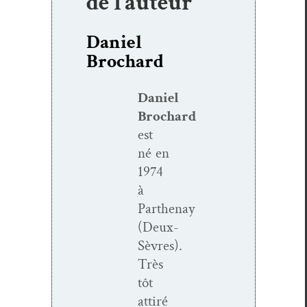
de l’auteur
Daniel
Brochard
Daniel
Brochard
est
né en
1974
à
Parthenay
(Deux-
Sèvres).
Très
tôt
attiré