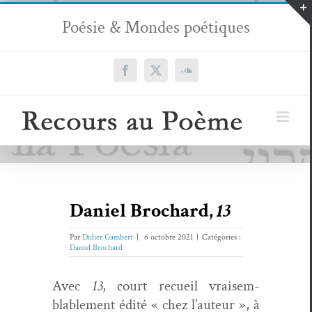
Passer
Poésie & Mondes poétiques
au
contenu
Facebook
X
SoundCloud
Daniel Brochard,
13
Par
Didier Gambert
|
6 octobre 2021
|
Catégories :
Daniel Brochard
Avec
13
, court recueil vraisem­
blable­ment édité « chez l’auteur », à