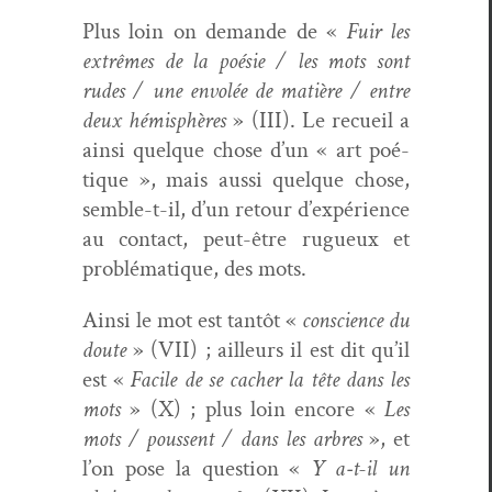
Plus loin on demande de «
Fuir les
extrêmes
de la poésie / les mots sont
rudes / une envolée de matière / entre
deux hémis­phères
» (III). Le recueil a
ain­si quelque chose d’un « art poé­
tique », mais aus­si quelque chose,
sem­ble-t-il, d’un retour d’expérience
au con­tact, peut-être rugueux et
prob­lé­ma­tique, des mots.
Ain­si le mot est tan­tôt «
con­science du
doute
» (VII) ; ailleurs il est dit qu’il
est «
Facile de se cacher la tête dans les
mots
» (X) ; plus loin encore «
Les
mots / poussent / dans les arbres
», et
l’on pose la ques­tion «
Y a‑t-il un