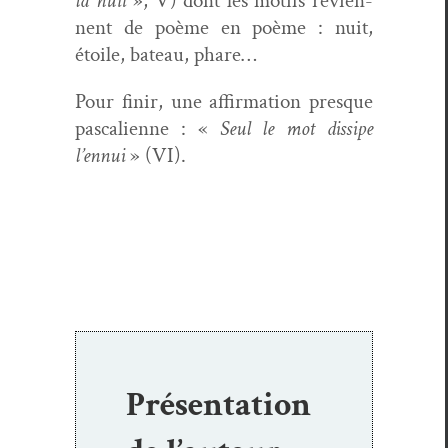
la nuit
», V) dont les motifs revi­en­
nent de poème en poème : nuit,
étoile, bateau, phare…
Pour finir, une affir­ma­tion presque
pas­cali­enne : «
Seul le mot dis­sipe
l’ennui
» (VI).
Présentation