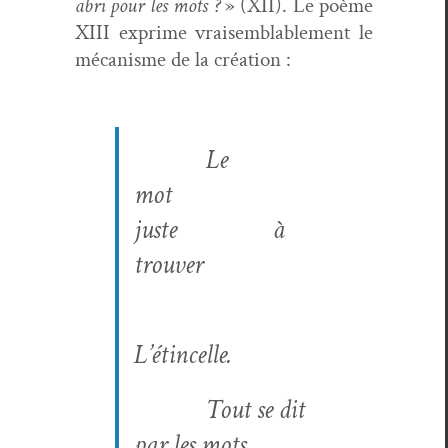
abri pour les mots ?
» (XII). Le poème
XIII exprime vraisem­blable­ment le
mécan­isme de la création :
Le
mot
juste
à
trou­ver
L’étincelle.
Tout se dit
par les mots.