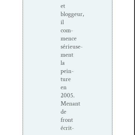
et
bloggeur,
il
com­
mence
sérieuse­
ment
la
pein­
ture
en
2005.
Menant
de
front
écri­t­