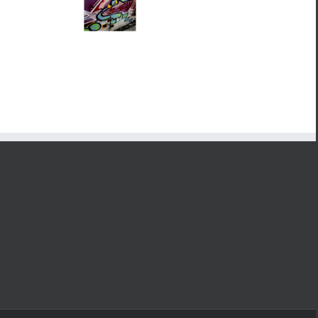
21 mars 2020
de revue de
Joëlle Pétil­lot,
poésie à un
Le Bal des choses
jeune
immo­biles
- 26
poète
,
Mot
févri­er 2020
à maux
,
Autour des
Manifeste
édi­tions
pour une
Rougerie
- 6
poésie
novem­
bre 2019
sociale