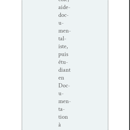
aide-
doc­
u­­
men­­
tal­
iste,
puis
étu­
di­ant
en
Doc­
u­
men­
ta­
tion
à