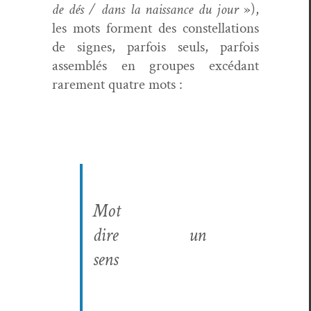
de dés / dans la nais­sance du jour
»),
les mots for­ment des con­stel­la­tions
de signes, par­fois seuls, par­fois
assem­blés en groupes excé­dant
rarement qua­tre mots :
Mot
dire
un
sens