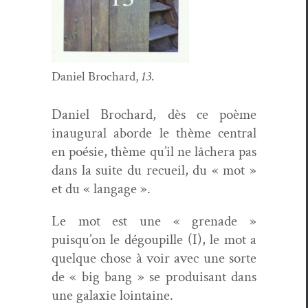
Daniel Brochard,
13
.
Daniel Brochard, dès ce poème
inau­gur­al abor­de le thème cen­tral
en poésie, thème qu’il ne lâchera pas
dans la suite du recueil, du « mot »
et du « langage ».
Le mot est une « grenade »
puisqu’on le dégoupille (I), le mot a
quelque chose à voir avec une sorte
de « big bang » se pro­duisant dans
une galax­ie lointaine.