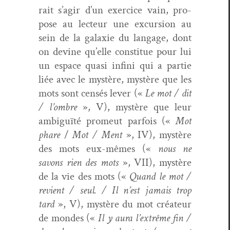
rait s’agir d’un exer­ci­ce vain, pro­
pose au lecteur une excur­sion au
sein de la galax­ie du lan­gage, dont
on devine qu’elle con­stitue pour lui
un espace qua­si infi­ni qui a par­tie
liée avec le mys­tère, mys­tère que les
mots sont cen­sés lever («
Le mot / dit
/ l’ombre
», V), mys­tère que leur
ambiguïté promeut par­fois («
Mot
phare
/
Mot / Ment
», IV), mys­tère
des mots eux-mêmes («
nous ne
savons rien des mots
», VII), mys­tère
de la vie des mots («
Quand le mot /
revient / seul. / Il n’est jamais trop
tard
», V), mys­tère du mot créa­teur
de mon­des («
Il y aura l’extrême fin /