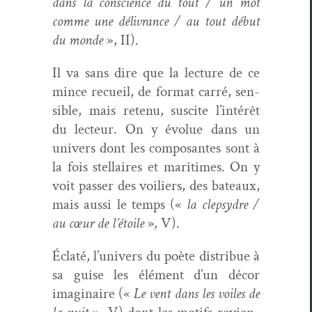
dans la con­science du tout / un mot
comme une délivrance / au tout début
du monde
», II).
Il va sans dire que la lec­ture de ce
mince recueil, de for­mat car­ré, sen­
si­ble, mais retenu, sus­cite l’intérêt
du lecteur. On y évolue dans un
univers dont les com­posantes sont à
la fois stel­laires et mar­itimes. On y
voit pass­er des voiliers, des bateaux,
mais aus­si le temps («
la clep­sy­dre /
au cœur de l’étoile
»
,
V).
Éclaté, l’univers du poète dis­tribue à
sa guise les élé­ment d’un décor
imag­i­naire («
Le vent dans les voiles
de