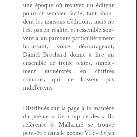
une époque où trou­ver un édi­teur
pour­rait sem­bler facile, tant abon­
dent les maisons d’éditions, mais ne
l’est pas en réal­ité, et ressem­ble sou­
vent à un par­cours par­ti­c­ulière­ment
haras­sant, voire décourageant,
Daniel Brochard donne à lire un
ensem­ble de treize textes, sim­ple­
ment numérotés en chiffres
romains, qui ne lais­sent pas
indifférents.
Dis­tribués sur la page à la manière
du poème « Un coup de dés » (la
référence à Mal­lar­mé se trou­ve
peut-être dans le poème VI : «
Le jeu