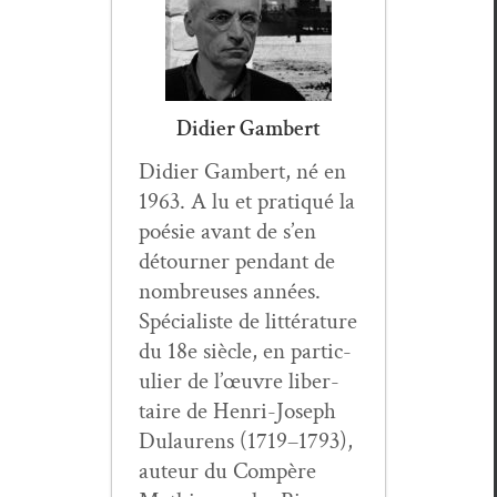
Didier Gambert
Didi­er Gam­bert, né en
1963. A lu et pra­tiqué la
poésie avant de s’en
détourn­er pen­dant de
nom­breuses années.
Spé­cial­iste de lit­téra­ture
du 18e siè­cle, en par­ti­c­
uli­er de l’œuvre lib­er­
taire de Hen­ri-Joseph
Dulau­rens (1719–1793),
auteur du Com­père