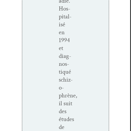
adie.
Hos­
pi­tal­
isé
en
1994
et
diag­
nos­
tiqué
schiz­
o­
phrène,
il suit
des
études
de