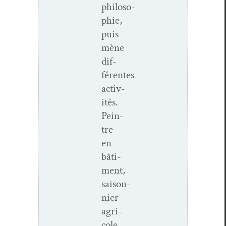
philoso­
phie,
puis
mène
dif­
férentes
activ­
ités.
Pein­
tre
en
bâti­
ment,
saison­
nier
agri­
cole,