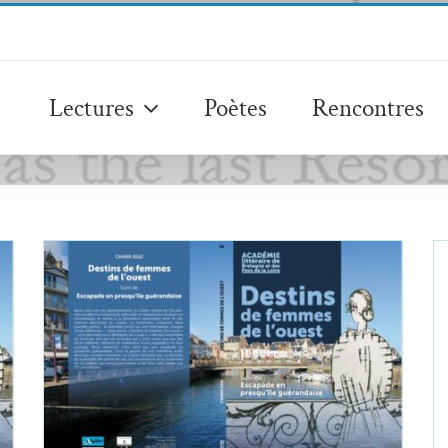
Lectures
Poètes
Rencontres
Deux visages féminins, deux poètes
celtes
Angèle Vannier
Anjela Duval
Essais & Chroniques