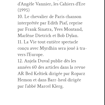
d’Angèle Van­nier, les Cahiers d’Ere
(1995)
10. Le cheva­lier de Paris chan­son
inter­prétée par Edith Piaf, reprise
par Frank Sina­tra, Yves Mon­tand,
Mar­lène Diet­rich et Bob Dylan.
11. La Vie tout entière spec­ta­cle
conçu avec Myrd­hin sera joué à tra­
vers l’Europe.
12. Anjela Duval pub­lie dès les
années 60 des arti­cles dans la revue
AR Bed Keltiek dirigée par Roparz
Hemon et dans Barr-heol dirigée
par l’abbé Mar­cel Klerg.