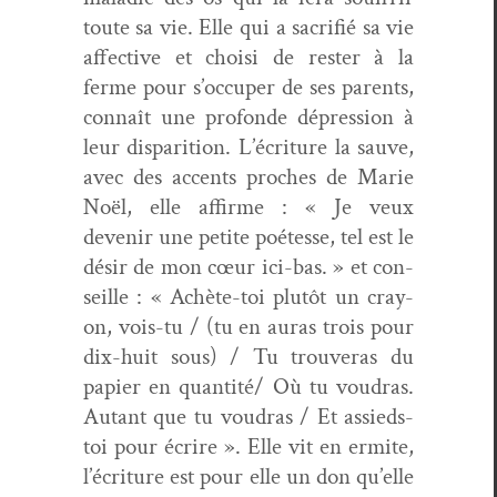
toute sa vie. Elle qui a sac­ri­fié sa vie
affec­tive et choisi de rester à la
ferme pour s’occuper de ses par­ents,
con­naît une pro­fonde dépres­sion à
leur dis­pari­tion. L’écriture la sauve,
avec des accents proches de Marie
Noël, elle affirme : « Je veux
devenir une petite poétesse, tel est le
désir de mon cœur ici-bas. » et con­
seille : « Achète-toi plutôt un cray­
on, vois-tu / (tu en auras trois pour
dix-huit sous) / Tu trou­veras du
papi­er en quantité/ Où tu voudras.
Autant que tu voudras / Et assieds-
toi pour écrire ». Elle vit en ermite,
l’écriture est pour elle un don qu’elle