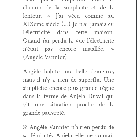
chemin de la sim­plic­ité et de la
lenteur. « J’ai vécu comme au
XIXème siè­cle (…) Je n’ai jamais eu
l’électricité dans cette mai­son.
Quand j’ai per­du la vue l’électricité
n’était pas encore instal­lée. »
(Angèle Vannier)
Angèle habite une belle demeure,
mais il n’y a rien de super­flu. Une
sim­plic­ité encore plus grande règne
dans la ferme de Anjela Duval qui
vit une sit­u­a­tion proche de la
grande pauvreté.
Si Angèle Van­nier n’a rien per­du de
sa féminité, Anjela elle ne con­naît