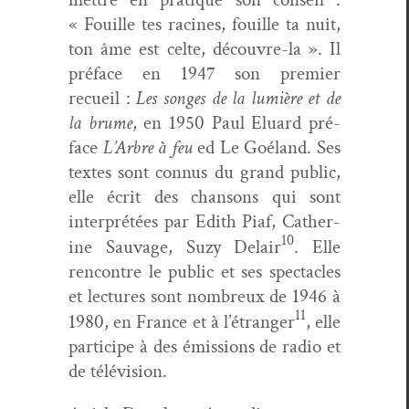
« Fouille tes racines, fouille ta nuit,
ton âme est celte, décou­vre-la ». Il
pré­face en 1947 son pre­mier
recueil :
Les songes de la lumière et de
la brume
, en 1950 Paul Elu­ard pré­
face
L’Arbre à feu
ed Le Goé­land. Ses
textes sont con­nus du grand pub­lic,
elle écrit des chan­sons qui sont
inter­prétées par Edith Piaf, Cather­
10
ine Sauvage, Suzy Delair
. Elle
ren­con­tre le pub­lic et ses spec­ta­cles
et lec­tures sont nom­breux de 1946 à
11
1980, en France et à l’étranger
, elle
par­ticipe à des émis­sions de radio et
de télévision.