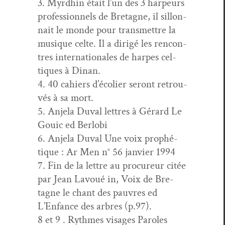
3. Myrd­hin était l’un des 3 harpeurs
pro­fes­sion­nels de Bre­tagne, il sil­lon­
nait le monde pour trans­met­tre la
musique celte. Il a dirigé les ren­con­
tres inter­na­tionales de harpes cel­
tiques à Dinan.
4. 40 cahiers d’écolier seront retrou­
vés à sa mort.
5. Anjela Duval let­tres à Gérard Le
Gouic ed Berlobi
6. Anjela Duval Une voix prophé­
tique : Ar Men n° 56 jan­vi­er 1994
7. Fin de la let­tre au pro­cureur citée
par Jean Lavoué in, Voix de Bre­
tagne le chant des pau­vres ed
L’Enfance des arbres (p.97).
8 et 9 . Rythmes vis­ages Paroles