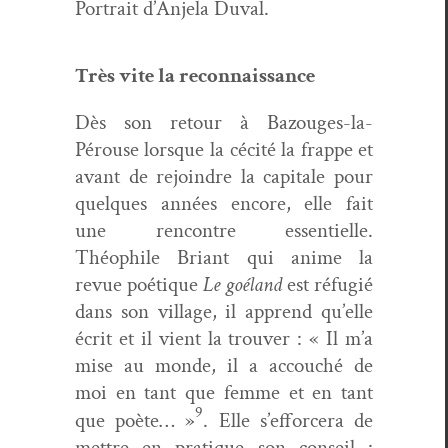
Por­trait d’An­jela Duval.
Très vite la reconnaissance
Dès son retour à Bazouges-la-
Pérouse lorsque la céc­ité la frappe et
avant de rejoin­dre la cap­i­tale pour
quelques années encore, elle fait
une ren­con­tre essen­tielle.
Théophile Bri­ant qui ani­me la
revue poé­tique
Le goé­land
est réfugié
dans son vil­lage, il apprend qu’elle
écrit et il vient la trou­ver : « Il m’a
mise au monde, il a accouché de
moi en tant que femme et en tant
9
que poète… »
. Elle s’efforcera de
met­tre en pra­tique son con­seil :