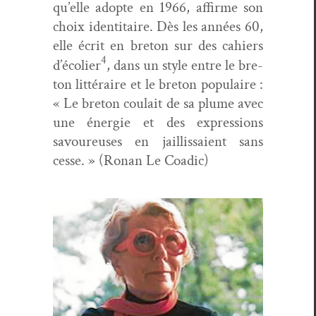
qu’elle adopte en 1966, affirme son
choix iden­ti­taire. Dès les années 60,
elle écrit en bre­ton sur des cahiers
4
d’écolier
, dans un style entre le bre­
ton lit­téraire et le bre­ton pop­u­laire :
« Le bre­ton coulait de sa plume avec
une énergie et des expres­sions
savoureuses en jail­lis­saient sans
cesse. » (Ronan Le Coadic)