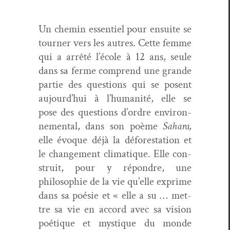
Un chemin essen­tiel pour ensuite se
tourn­er vers les autres. Cette femme
qui a arrêté l’école à 12 ans, seule
dans sa ferme com­prend une grande
par­tie des ques­tions qui se posent
aujourd’hui à l’humanité, elle se
pose des ques­tions d’ordre envi­ron­
nemen­tal, dans son poème
Sahara,
elle évoque déjà la déforesta­tion et
le change­ment cli­ma­tique. Elle con­
stru­it, pour y répon­dre, une
philoso­phie de la vie qu’elle exprime
dans sa poésie et « elle a su … met­
tre sa vie en accord avec sa vision
poé­tique et mys­tique du monde