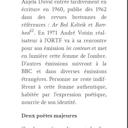
Anjela Duval entrée tar­di­ve­ment en
écri­t­ure en 1960, pub­lie dès 1962
dans des revues bre­tonnes de
références :
Ar Bed Kel­teik
et
Barr-
12
heol
. En 1971 André Voisin réal­
isa­teur à l’ORTF va à sa ren­con­tre
pour son émis­sion
les con­teurs
et met
en lumière cette femme de l’ombre.
D’autres émis­sions suiv­ront à la
BBC et dans divers­es émis­sions
étrangères. Per­son­ne ne reste indif­
férent à cette femme authen­tique,
habitée par l’expression poé­tique,
nour­rie de son identité.
Deux poètes majeures