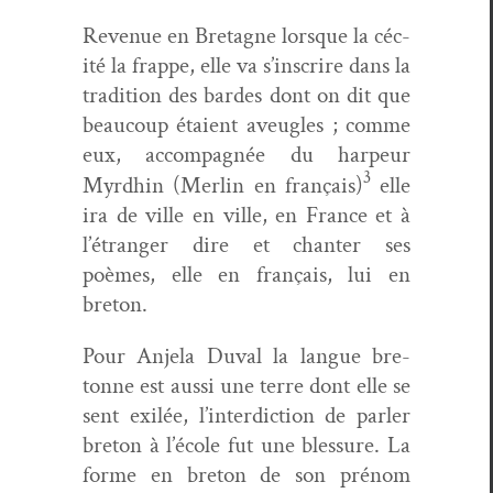
Rev­enue en Bre­tagne lorsque la céc­
ité la frappe, elle va s’inscrire dans la
tra­di­tion des bardes dont on dit que
beau­coup étaient aveu­gles ; comme
eux, accom­pa­g­née du harpeur
3
Myrd­hin (Mer­lin en français)
elle
ira de ville en ville, en France et à
l’étranger dire et chanter ses
poèmes, elle en français, lui en
breton.
Pour Anjela Duval la langue bre­
tonne est aus­si une terre dont elle se
sent exilée, l’interdiction de par­ler
bre­ton à l’école fut une blessure. La
forme en bre­ton de son prénom