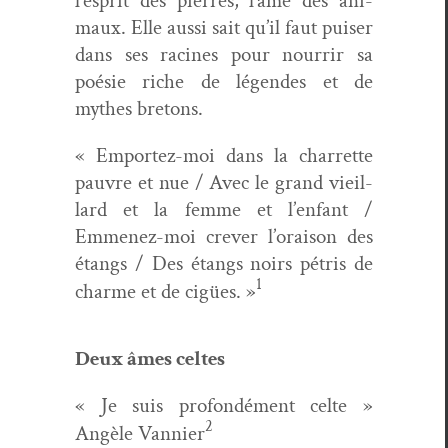
l’esprit des pier­res, l’âme des ani­
maux. Elle aus­si sait qu’il faut puis­er
dans ses racines pour nour­rir sa
poésie riche de légen­des et de
mythes bretons.
« Emportez-moi dans la char­rette
pau­vre et nue / Avec le grand vieil­
lard et la femme et l’enfant /
Emmenez-moi crev­er l’oraison des
étangs / Des étangs noirs pétris de
1
charme et de cigües. »
Deux âmes celtes
« Je suis pro­fondé­ment celte »
2
Angèle Van­nier