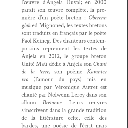
l’œuvre d’Angela Duval; en 2000
paraît son œuvre com­plète, la pre­
mière d’un poète bre­ton :
Oberenn
glok
ed Mignoned, les textes bre­tons
sont traduits en français par le poète
Paol Keineg. Des chanteurs con­tem­
po­rains repren­nent les textes de
Anjela en 2012, le groupe bre­ton
Unité Maü dédie à Anjela son
Chant
de la terre,
son poème
Karan­tez
vro
(l’amour du pays) mis en
musique par Véronique Autret est
chan­té par Nol­wenn Leroy dans son
album
Bre­tonne.
Leurs œuvres
s’inscrivent dans la grande tra­di­tion
de la lit­téra­ture celte, celle des
bardes, une poésie de l’écrit mais