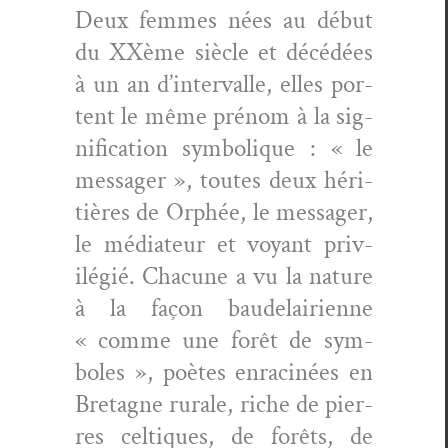
Deux femmes nées au début
du XXème siè­cle et décédées
à un an d’intervalle, elles por­
tent le même prénom à la sig­
ni­fi­ca­tion sym­bol­ique : « le
mes­sager », toutes deux héri­
tières de Orphée, le mes­sager,
le médi­a­teur et voy­ant priv­
ilégié. Cha­cune a vu la nature
à la façon baude­lairi­enne
« comme une forêt de sym­
bol­es », poètes enrac­inées en
Bre­tagne rurale, riche de pier­
res cel­tiques, de forêts, de