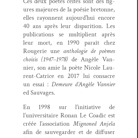
Ces deux poètes celtes sont des fig­
ures majeures de la poésie bre­tonne,
elles ray­on­nent aujourd’hui encore
40 ans après leur dis­pari­tion. Les
pub­li­ca­tions se mul­ti­plient après
leur mort, en 1990 paraît chez
Rougerie une
antholo­gie de poèmes
choi­sis (1947–1978)
de Angèle Van­
nier, son amie la poète Nicole Lau­
rent-Catrice en 2017 lui con­sacre
un essai :
Demeure d’Angèle Van­nier
ed Sauvages.
En 1998 sur l’initiative de
l’universitaire Ronan Le Coad­ic est
créée l’association
Mignoned Anjela
afin de sauve­g­arder et de dif­fuser