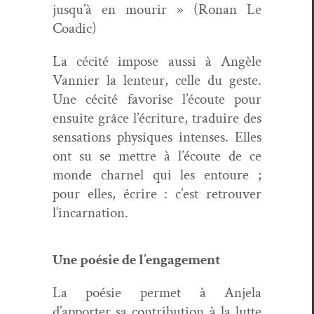
jusqu’à en mourir » (Ronan Le
Coadic)
La céc­ité impose aus­si à Angèle
Van­nier la lenteur, celle du geste.
Une céc­ité favorise l’écoute pour
ensuite grâce l’écriture, traduire des
sen­sa­tions physiques intens­es. Elles
ont su se met­tre à l’écoute de ce
monde char­nel qui les entoure ;
pour elles, écrire : c’est retrou­ver
l’incarnation.
Une poésie de l’engagement
La poésie per­met à Anjela
d’apporter sa con­tri­bu­tion à la lutte