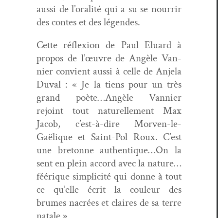
aus­si de l’oralité qui a su se nour­rir
des con­tes et des légendes.
Cette réflex­ion de Paul Elu­ard à
pro­pos de l’œuvre de Angèle Van­
nier con­vient aus­si à celle de Anjela
Duval : « Je la tiens pour un très
grand poète…Angèle Van­nier
rejoint tout naturelle­ment Max
Jacob, c’est-à-dire Mor­ven-le-
Gaëlique et Saint-Pol Roux. C’est
une bre­tonne authentique…On la
sent en plein accord avec la nature…
féérique sim­plic­ité qui donne à tout
ce qu’elle écrit la couleur des
brumes nacrées et claires de sa terre
natale »