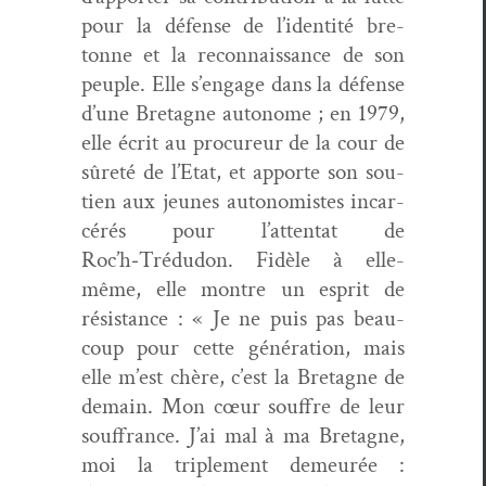
pour la défense de l’identité bre­
tonne et la recon­nais­sance de son
peu­ple. Elle s’engage dans la défense
d’une Bre­tagne autonome ; en 1979,
elle écrit au pro­cureur de la cour de
sûreté de l’Etat, et apporte son sou­
tien aux jeunes auton­o­mistes incar­
cérés pour l’attentat de
Roc’h‑Trédudon. Fidèle à elle-
même, elle mon­tre un esprit de
résis­tance : « Je ne puis pas beau­
coup pour cette généra­tion, mais
elle m’est chère, c’est la Bre­tagne de
demain. Mon cœur souf­fre de leur
souf­france. J’ai mal à ma Bre­tagne,
moi la triple­ment demeurée :