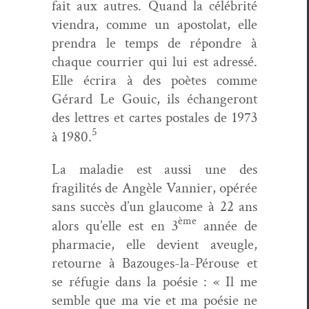
fait aux autres. Quand la célébrité
vien­dra, comme un apos­to­lat, elle
pren­dra le temps de répon­dre à
chaque cour­ri­er qui lui est adressé.
Elle écrira à des poètes comme
Gérard Le Gouic, ils échang­eront
des let­tres et cartes postales de 1973
5
à 1980.
La mal­adie est aus­si une des
fragilités de Angèle Van­nier, opérée
sans suc­cès d’un glau­come à 22 ans
ème
alors qu’elle est en 3
année de
phar­ma­cie, elle devient aveu­gle,
retourne à Bazouges-la-Pérouse et
se réfugie dans la poésie : « Il me
sem­ble que ma vie et ma poésie ne