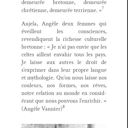
demeurée bre­tonne, demeurée
7
chré­ti­enne, demeurée ter­ri­enne. »
Anjela, Angèle deux femmes qui
éveil­lent les con­sciences,
revendiquent la richesse cul­turelle
bre­tonne : « Je n’ai pas envie que les
celtes ail­lent envahir tous les pays.
Je laisse aux autres le droit de
s’exprimer dans leur pro­pre langue
et mytholo­gie. Qu’on nous laisse nos
couleurs, nos formes, nos rêves,
notre rela­tion au monde en con­sid­
érant que nous pou­vons l’enrichir. »
8
(Angèle Van­nier)