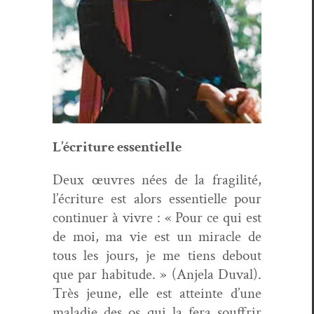
L’écriture essen­tielle
Deux œuvres nées de la fragilité,
l’écriture est alors essen­tielle pour
con­tin­uer à vivre : « Pour ce qui est
de moi, ma vie est un mir­a­cle de
tous les jours, je me tiens debout
que par habi­tude. » (Anjela Duval).
Très jeune, elle est atteinte d’une
mal­adie des os qui la fera souf­frir