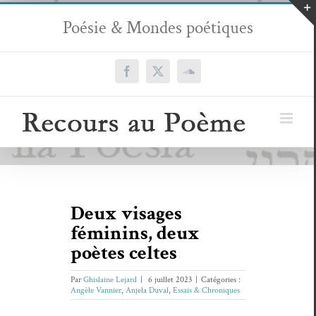
Passer
Poésie & Mondes poétiques
au
contenu
Facebook
X
SoundCloud
Deux visages
féminins, deux
poètes celtes
Par
Ghislaine Lejard
|
6 juillet 2023
|
Catégories :
Angèle Vannier
,
Anjela Duval
,
Essais & Chroniques