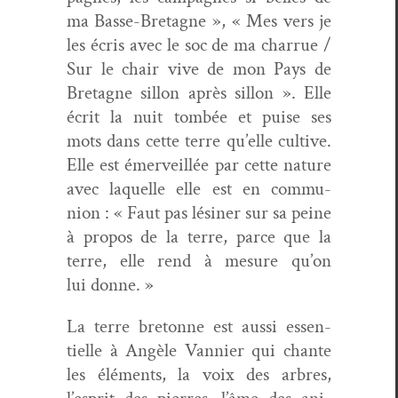
ma Basse-Bre­tagne », « Mes vers je
les écris avec le soc de ma char­rue /
Sur le chair vive de mon Pays de
Bre­tagne sil­lon après sil­lon ». Elle
écrit la nuit tombée et puise ses
mots dans cette terre qu’elle cul­tive.
Elle est émer­veil­lée par cette nature
avec laque­lle elle est en com­mu­
nion : « Faut pas lésin­er sur sa peine
à pro­pos de la terre, parce que la
terre, elle rend à mesure qu’on
lui donne. »
La terre bre­tonne est aus­si essen­
tielle à Angèle Van­nier qui chante
les élé­ments, la voix des arbres,