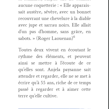
aucune coquet­terie : « Elle appa­rais­
sait austère, sévère, avec un bon­net
recou­vrant une chevelure à la dia­ble
avec jupe et sar­rau noirs. Elle allait
d’un pas d’homme, sans grâce, en
6
sabots. » (Roger Laoue­nan)
Toutes deux vivent en écoutant le
rythme des élé­ments, et peu­vent
ain­si se met­tre à l’écoute de ce
qu’elles sont. Anjela paysanne sait
atten­dre et regarder, elle ne se met à
écrire qu’à 55 ans, riche de ce temps
passé à regarder et à aimer cette
terre qu’elle cultive.