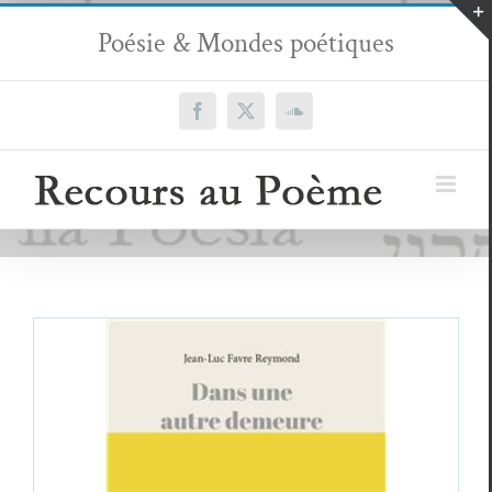
Passer
Poésie & Mondes poétiques
au
contenu
Facebook
X
SoundCloud