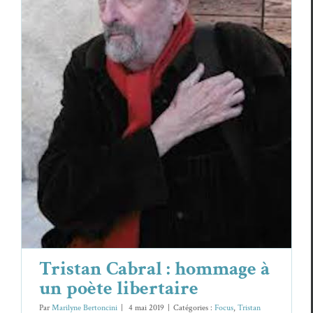
Tristan Cabral : hommage à un poète
libertaire
Focus
Tristan Cabral
Tristan Cabral : hommage à
un poète libertaire
Par
Marilyne Bertoncini
|
4 mai 2019
|
Catégories :
Focus
,
Tristan