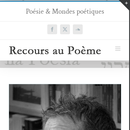
Passer
Poésie & Mondes poétiques
au
contenu
Facebook
X
SoundCloud