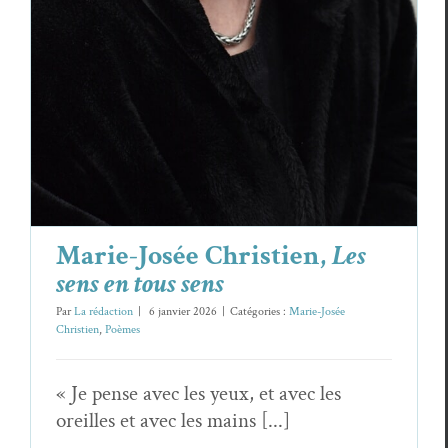
Marie-Josée Christien,
Les
sens en tous sens
Par
La rédaction
|
6 janvier 2026
|
Catégories :
Marie-Josée
Christien
,
Poèmes
« Je pense avec les yeux, et avec les
oreilles et avec les mains [...]