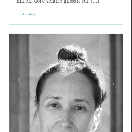
miroir doré solaire glissait sur [...]
Lire la suite
Caro Giraud,
Le Lac
Caro Giraud
Poèmes