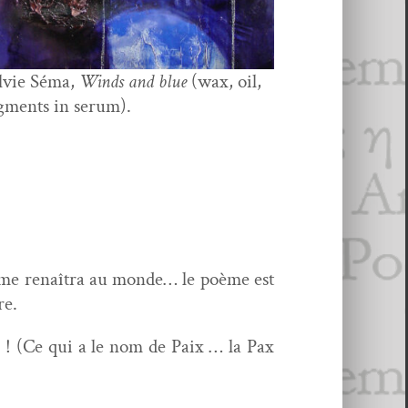
lvie Séma,
Winds and blue
(wax, oil,
g­ments in serum).
oème renaî­tra au monde… le poème est
re.
x ! (Ce qui a le nom de Paix … la Pax