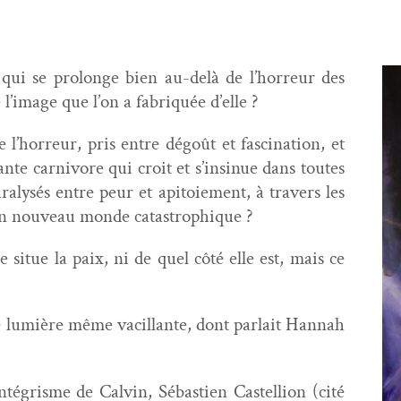
 qui se pro­longe bien au-delà de l’horreur des
l’image que l’on a fab­riquée d’elle ?
l’horreur, pris entre dégoût et fas­ci­na­tion, et
ante car­ni­vore qui croit et s’insinue dans toutes
paralysés entre peur et api­toiement, à tra­vers les
 un nou­veau monde catastrophique ?
e situe la paix, ni de quel côté elle est, mais ce
 lumière même vac­il­lante, dont par­lait Han­nah
l’intégrisme de Calvin, Sébastien Castel­lion (cité