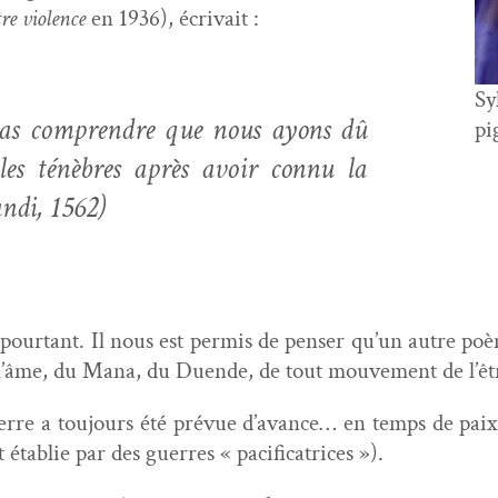
re vio­lence
en 1936), écrivait :
Sy
pas com­pren­dre que nous ayons dû
pi
es ténèbres après avoir con­nu la
n­di
, 1562)
e pour­tant. Il nous est per­mis de penser qu’un autre p
e l’âme, du Mana, du Duende, de tout mou­ve­ment de l’êt
erre a tou­jours été prévue d’avance… en temps de pai
établie par des guer­res « pacificatrices »).