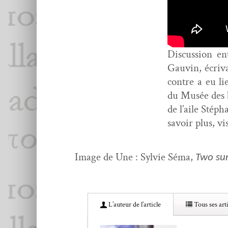
Dis­cus­sion e
Gau­vin, écriv
con­tre a eu l
du Musée des be
de l’aile Stép
savoir plus, vis
Image de Une : Sylvie Séma,
Two su
L’au­teur de l’article
Tous ses arti