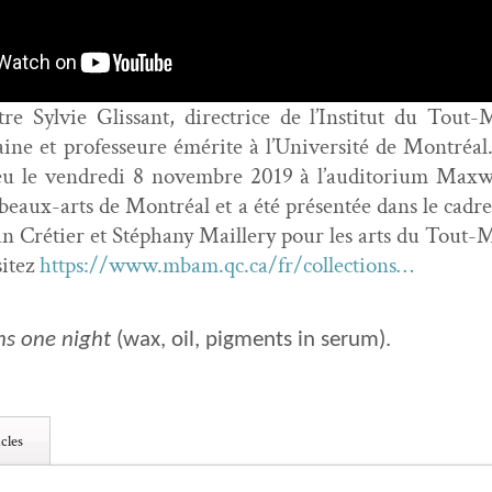
ntre Sylvie Glis­sant, direc­trice de l’Institut du Tout
aine et pro­fesseure émérite à l’Université de Mon­tréa
ieu le ven­dre­di 8 novem­bre 2019 à l’au­di­to­ri­um Ma
aux-arts de Mon­tréal et a été présen­tée dans le cadre 
han Créti­er et Stéphany Maillery pour les arts du Tout
­itez
https://www.mbam.qc.ca/fr/collections…
ns one night
(wax, oil, pig­ments in serum).
cles