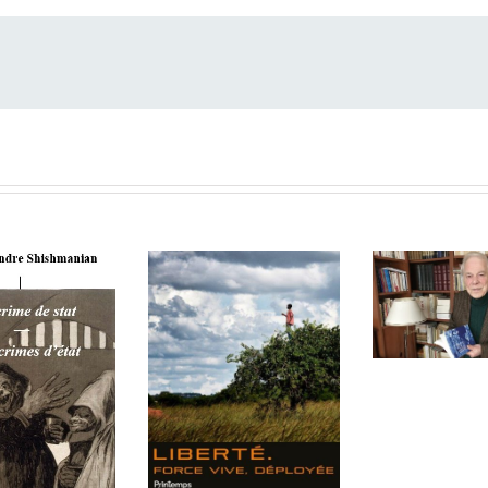
L’Enfant de 
Le Printemps
entretien
des Poètes 2026 :
Marc A
« Liberté. Force
vive, déployée »
— un festival-
ions sur le
monde porté par
litarisme