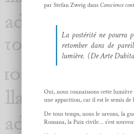
par Ste­fan Zweig dans
Con­science con­t
La postérité ne pour­ra 
retomber dans de pareill
lumière. (
De Arte Dubi­ta
Oui, nous con­nais­sons cette lumièr
une appari­tion, car il est le semis d
De tous temps, nous le savons, la gu
Romana, la Paix civile… s’est sou­vent 