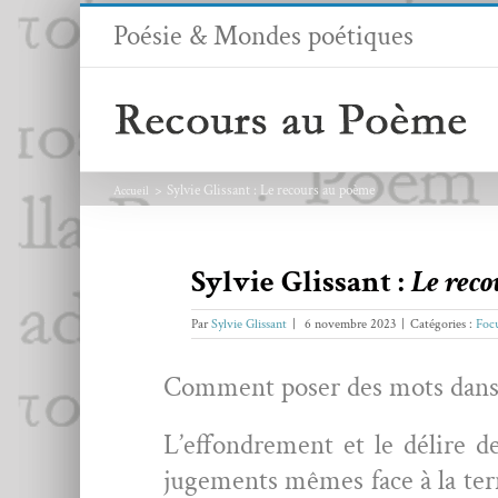
Passer
Poésie & Mondes poétiques
au
contenu
Sylvie Glissant : Le recours au poème
Accueil
Sylvie Glissant :
Le reco
Par
Sylvie Glissant
|
6 novembre 2023
|
Catégories :
Foc
Com­ment pos­er des mots dans l’
L’effondrement et le délire de
juge­ments mêmes face à la ter­r