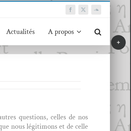
Facebook
X
SoundCloud
Actualités
A propos
Bascule
de
la
zone
de
la
barre
coulissa
utres ques­tions, celles de nos
 que nous légiti­mons et de celle