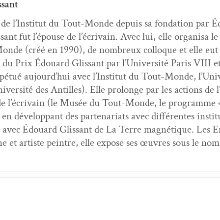
ssant
e de l’Institut du Tout-Monde depuis sa fon­da­tion par 
­sant fut l’épouse de l’écrivain. Avec lui, elle organ­isa l
nde (créé en 1990), de nom­breux col­loque et elle eut 
on du Prix Édouard Glis­sant par l’Université Paris VIII 
r­pé­tué aujourd’hui avec l’Institut du Tout-Monde, l’Un
iversité des Antilles). Elle pro­longe par les actions de
de l’écrivain (le Musée du Tout-Monde, le pro­gramme 
t en dévelop­pant des parte­nar­i­ats avec dif­férentes insti­t
 avec Édouard Glis­sant de La Terre mag­né­tique. Les 
ci­enne et artiste pein­tre, elle expose ses œuvres sous le
cours au poème
- 6 novem­bre 2023