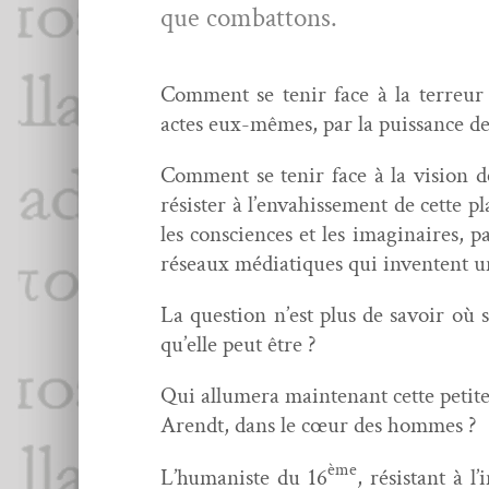
que combattons.
Com­ment se tenir face à la ter­reur
actes eux-mêmes, par la puis­sance de 
Com­ment se tenir face à la vision de 
résis­ter à l’envahissement de cette pl
les con­sciences et les imag­i­naires, 
réseaux médi­a­tiques qui inven­tent
La ques­tion n’est plus de savoir où s
qu’elle peut être ?
Qui allumera main­tenant cette petite
Arendt, dans le cœur des hommes ?
ème
L’humaniste du 16
, résis­tant à 