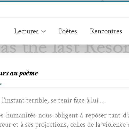
Lectures
Poètes
Rencontres
urs au poème
us
instant ter­ri­ble, se tenir face à lui …
s human­ités nous oblig­ent à repos­er tant d’a
eur et à ses pro­jec­tions, celles de la vio­lence