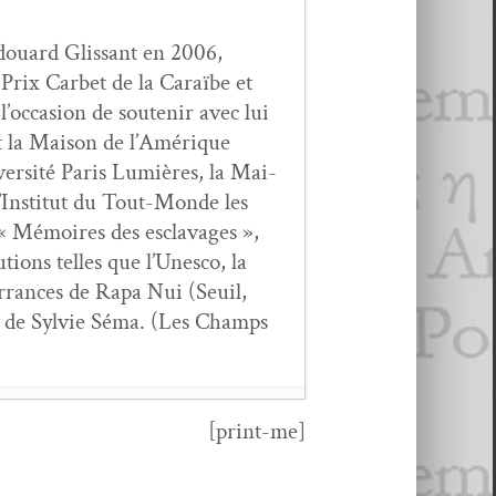
Édouard Glis­sant en 2006,
e Prix Car­bet de la Caraïbe et
l’occasion de soutenir avec lui
et la Mai­son de l’Amérique
iversité Paris Lumières, la Mai­
 l’Institut du Tout-Monde les
« Mémoires des esclavages »,
u­tions telles que l’Unesco, la
Errances de Rapa Nui (Seuil,
 nom de Sylvie Séma. (Les Champs
[print-me]