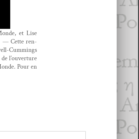
-Monde, et Lise
l. — Cette ren­
xwell-Cum­mings
de l’ou­ver­ture
-Monde. Pour en