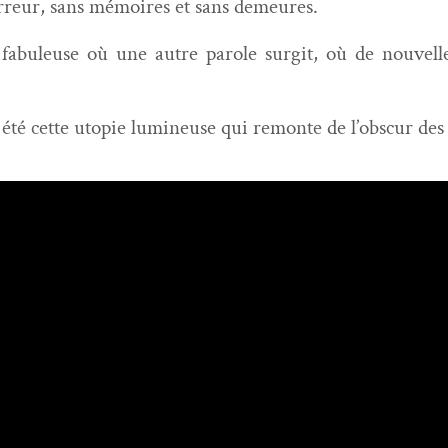
er­reur, sans mémoires et sans demeures.
fab­uleuse où une autre parole sur­git, où de nou­velle
été cette utopie lumineuse qui remonte de l’obscur des 