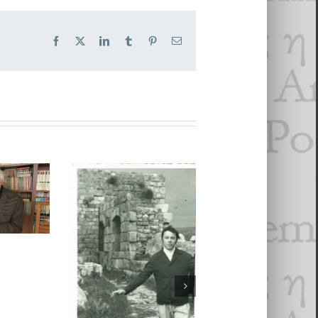
Facebook
X
LinkedIn
Tumblr
Pinterest
Email
Przemysław
poésie
:
Czapliński,
L
 avec
carte déplacée.
La poésie est le rire
lyn
L’imaginaire
du Verbe
— La
géographique e
vie et l’œuvre de
culturel des lettr
Marc Alyn
polonaises au