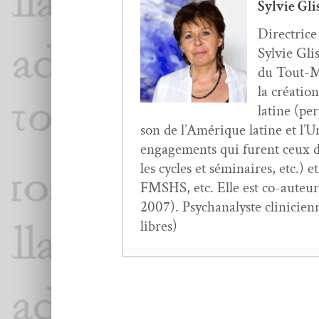
Sylvie Gli
Direc­tric
Sylvie Glis
du Tout-Mo
la créa­ti
latine (pe
son de l’Amérique latine et l’Un
engage­ments qui furent ceux 
les cycles et sémi­naires, etc.) e
FMSHS, etc. Elle est co-auteur
2007). Psy­ch­an­a­lyste clin­i­
libres)
Sylvie Glis­sant :
Le re