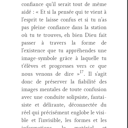
con­fi­ance qu’il serait tout de même
aidé : « Et si la pen­sée qui te vient à
l’esprit te laisse con­fus et si tu n’as
pas pleine con­fi­ance dans la sta­tion
où tu te trou­ves, eh bien Dieu fait
pass­er à tra­vers la forme de
l’existence que tu appréhen­des une
image-sym­bole
grâce à laque­lle tu
t’élèves et pro­gress­es vers ce que
17
nous venons de dire »
. Il s’agit
donc de préserv­er la fia­bil­ité des
images men­tales de toute con­fu­sion
avec une con­duite solip­siste, fan­tai­
siste et déli­rante, décon­nec­tée du
réel qui pré­cisé­ment englobe le vis­i­
ble et l’invisible, les formes et les
infor­ma­tions, le matériel et