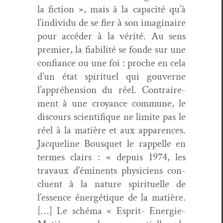
la fic­tion », mais à la capac­ité qu’à
l’individu de se fier à son imag­i­naire
pour accéder à la vérité. Au sens
pre­mier, la fia­bil­ité se fonde sur une
con­fi­ance ou une foi : proche en cela
d’un état spir­ituel qui gou­verne
l’appréhension du réel. Con­traire­
ment à une croy­ance com­mune, le
dis­cours sci­en­tifique ne lim­ite pas le
réel à la matière et aux apparences.
Jacque­line Bous­quet le rap­pelle en
ter­mes clairs : « depuis 1974, les
travaux d’éminents physi­ciens con­
clu­ent à la nature spir­ituelle de
l’essence énergé­tique de la matière.
[…] Le sché­ma « Esprit- Energie-