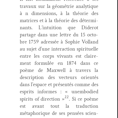
travaux sur la géométrie ana­ly­tique
à
n
dimen­sions, à la théorie des
matri­ces et à la théorie des déter­mi­
nants. L’intuition que Diderot
partage dans une let­tre du 15 octo­
bre 1759 adressée à Sophie Vol­land
au sujet d’une inter­ac­tion spir­ituelle
entre les corps vivants est claire­
ment for­mulée en 1874 dans ce
poème de Maxwell à tra­vers la
descrip­tion des vecteurs ori­en­tés
dans l’espace et présen­tés comme des
esprits informes :
«
unem­bod­ied
22
spir­its of direc­tion
»
. Si ce poème
est avant tout la tra­duc­tion
métaphorique de ses pen­sées sci­en­