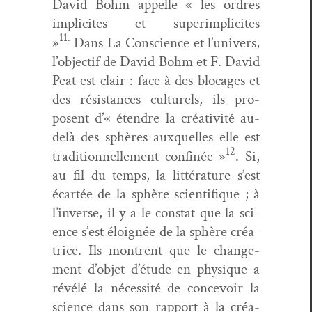
David Bohm appelle « les ordres
implicites et super­im­plicites
11.
»
Dans
La Con­science et l’univers,
l’objectif de David Bohm et F. David
Peat est clair : face à des blocages et
des résis­tances cul­turels, ils pro­
posent d’« éten­dre la créa­tiv­ité au-
delà des sphères aux­quelles elle est
12
tra­di­tion­nelle­ment con­finée »
. Si,
au fil du temps, la lit­téra­ture s’est
écartée de la sphère sci­en­tifique ; à
l’inverse, il y a le con­stat que la sci­
ence s’est éloignée de la sphère créa­
trice. Ils mon­trent que le change­
ment d’objet d’étude en physique a
révélé la néces­sité de con­cevoir la
sci­ence dans son rap­port à la créa­