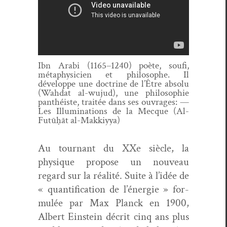
Ibn Ara­bi (1165–1240) poète, soufi,
méta­physi­cien et philosophe. Il
développe une doc­trine de l’Être absolu
(Wah­dat al-wujud), une philoso­phie
pan­théiste, traitée dans ses ouvrages: —
Les Illu­mi­na­tions de la Mecque (Al-
Futūḥāt al-Makkiyya)
Au tour­nant du XX
e
siè­cle, la
physique pro­pose un nou­veau
regard sur la réal­ité. Suite à l’idée de
« quan­tifi­ca­tion de l’énergie » for­
mulée par Max Planck en 1900,
Albert Ein­stein décrit cinq ans plus