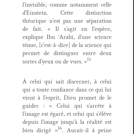
l’invisible, comme notam­ment celle
d’Einstein. Cette dis­tinc­tion
théorique n’est pas une sépa­ra­tion
de fait. « Il s’agit en l’espèce,
explique Ibn ‘Ara­bi, d’une sci­ence
ténue, [c’est-à-dire] de la sci­ence qui
per­met de dis­tinguer entre deux
15
sortes d’yeux ou de vues. »
À celui qui sait dis­cern­er, à celui
qui a toute con­fi­ance dans ce qui lui
vient à l’esprit, Dieu promet de le
guider : « Celui qui s’arrête à
l’image est égaré, et celui qui s’élève
depuis l’image jusqu’à la réal­ité est
16
bien dirigé »
. Aurait-il à peine