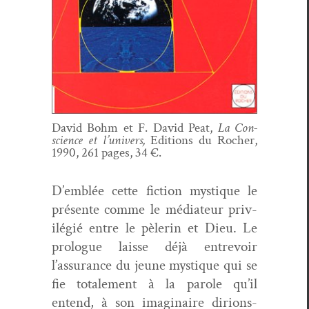
David Bohm et F. David Peat,
La Con­
science et l’univers,
Edi­tions du Rocher,
1990, 261 pages, 34 €.
D’emblée cette fic­tion mys­tique le
présente comme le médi­a­teur priv­
ilégié entre le pèlerin et Dieu. Le
pro­logue laisse déjà entrevoir
l’assurance du jeune mys­tique qui se
fie totale­ment à la parole qu’il
entend, à son imag­i­naire diri­ons-