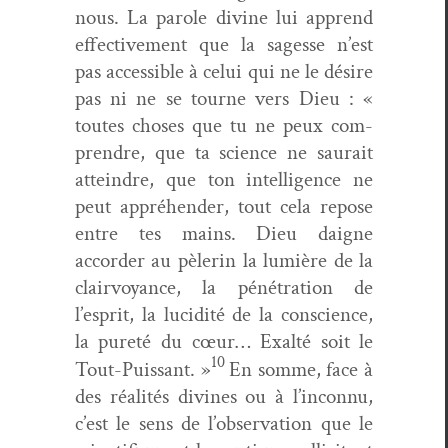
nous. La parole divine lui apprend
effec­tive­ment que la sagesse n’est
pas acces­si­ble à celui qui ne le désire
pas ni ne se tourne vers Dieu : «
toutes choses que tu ne peux com­
pren­dre, que ta sci­ence ne saurait
attein­dre, que ton intel­li­gence ne
peut appréhen­der, tout cela repose
entre tes mains. Dieu daigne
accorder au pèlerin la lumière de la
clair­voy­ance, la péné­tra­tion de
l’esprit, la lucid­ité de la con­science,
la pureté du cœur… Exalté soit le
10
Tout-Puis­sant. »
En somme, face à
des réal­ités divines ou à l’inconnu,
c’est le sens de l’observation que le