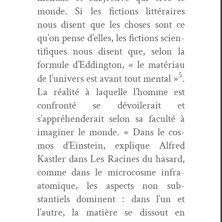
monde. Si les fic­tions lit­téraires
nous dis­ent que les choses sont ce
qu’on pense d’elles, les fic­tions sci­en­
tifiques nous dis­ent que, selon la
for­mule d’Eddington, « le matéri­au
5
de l’univers est avant tout men­tal »
.
La réal­ité à laque­lle l’homme est
con­fron­té se dévoil­erait et
s’appréhenderait selon sa fac­ulté à
imag­in­er le monde. « Dans le cos­
mos d’Einstein, explique Alfred
Kastler dans
Les Racines du hasard
,
comme dans le micro­cosme infra-
atom­ique, les aspects non sub­
stantiels domi­nent : dans l’un et
l’autre, la matière se dis­sout en