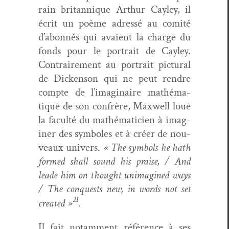
rain bri­tan­nique Arthur Cay­ley, il
écrit un poème adressé au comité
d’abonnés qui avaient la charge du
fonds pour le por­trait de Cay­ley.
Con­traire­ment au por­trait pic­tur­al
de Dick­en­son qui ne peut ren­dre
compte de l’imaginaire math­é­ma­
tique de son con­frère, Maxwell loue
la fac­ulté du math­é­mati­cien à imag­
in­er des sym­bol­es et à créer de nou­
veaux univers.
« The sym­bols he hath
formed shall sound his
praise, / And
leade him on thought unimag­ined ways
/ The con­quests new, in words not set
21
cre­at­ed »
.
Il fait notam­ment référence à ses