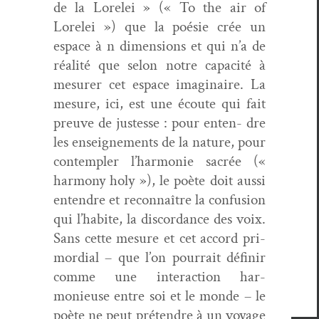
de la Lorelei » («
To the air of
Lorelei
») que la poésie crée un
espace à
n
dimen­sions et qui n’a de
réal­ité que selon notre capac­ité à
mesur­er cet espace imag­i­naire. La
mesure, ici, est une écoute qui fait
preuve de justesse : pour enten- dre
les enseigne­ments de la nature, pour
con­tem­pler l’harmonie sacrée («
har­mo­ny holy
»), le poète doit aus­si
enten­dre et recon­naître la con­fu­sion
qui l’habite, la dis­cor­dance des voix.
Sans cette mesure et cet accord pri­
mor­dial – que l’on pour­rait définir
comme une inter­ac­tion har­
monieuse entre soi et le monde – le
poète ne peut pré­ten­dre à un voy­age