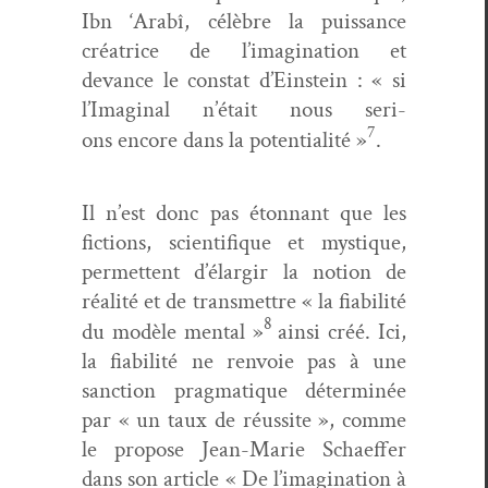
Ibn ‘Arabî, célèbre la puis­sance
créa­trice de l’imagination et
devance le con­stat d’Einstein : « si
l’Imaginal n’était nous seri­
7
ons
encore dans la poten­tial­ité »
.
Il n’est donc pas éton­nant que les
fic­tions, sci­en­tifique et mys­tique,
per­me­t­tent d’élargir la notion de
réal­ité et de trans­met­tre « la fia­bil­ité
8
du mod­èle men­tal »
ain­si créé. Ici,
la fia­bil­ité ne ren­voie pas à une
sanc­tion prag­ma­tique déter­minée
par « un taux de réus­site », comme
le pro­pose Jean-Marie Scha­ef­fer
dans son arti­cle « De l’imagination à