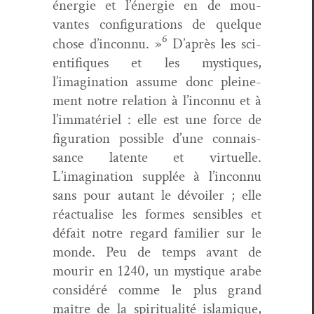
énergie et l’énergie en de mou­
vantes con­fig­u­ra­tions de quelque
6
chose d’inconnu. »
D’après les sci­
en­tifiques et les mys­tiques,
l’imagination assume donc pleine­
ment notre rela­tion à l’inconnu et à
l’immatériel : elle est une force de
fig­u­ra­tion pos­si­ble d’une con­nais­
sance latente et virtuelle.
L’imagination sup­plée à l’inconnu
sans pour autant le dévoil­er ; elle
réac­tu­alise les formes sen­si­bles et
défait notre regard fam­i­li­er sur le
monde. Peu de temps avant de
mourir en 1240, un mys­tique arabe
con­sid­éré comme le plus grand
maître de la spir­i­tu­al­ité islamique,