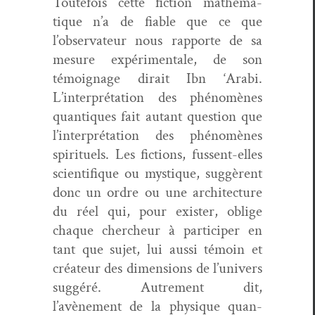
Toute­fois cette fic­tion math­é­ma­
tique n’a de fiable que ce que
l’observateur nous rap­porte de sa
mesure expéri­men­tale, de son
témoignage dirait Ibn ‘Ara­bi.
L’interprétation des phénomènes
quan­tiques fait autant ques­tion que
l’interprétation des phénomènes
spir­ituels. Les fic­tions, fussent-elles
sci­en­tifique ou mys­tique, sug­gèrent
donc un ordre ou une archi­tec­ture
du réel qui, pour exis­ter, oblige
chaque chercheur à par­ticiper en
tant que sujet, lui aus­si témoin et
créa­teur des dimen­sions de l’univers
sug­géré. Autrement dit,
l’avènement de la physique quan­