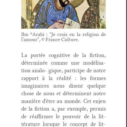
Ibn ʿAra­bi : “Je crois en la reli­gion de
l’amour”, © France Culture.
La portée cog­ni­tive de la fic­tion,
déter­minée comme une mod­éli­sa­
tion ana­lo- gique, par­ticipe de notre
rap­port à la réal­ité : les formes
imag­i­naires nous dis­ent quelque
chose de nous et déter­mi­nent notre
manière d’être au monde. Cet enjeu
de la fic­tion a, par exem­ple, per­mis
de réaf­firmer le pou­voir de la lit­
téra­ture lorsque le con­cept de lit­