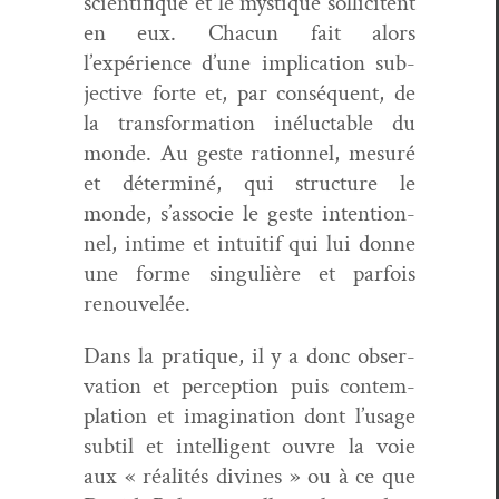
sci­en­tifique et le mys­tique sol­lici­tent
en eux. Cha­cun fait alors
l’expérience d’une impli­ca­tion sub­
jec­tive forte et, par con­séquent,
de
la trans­for­ma­tion inéluctable du
monde.
Au geste rationnel, mesuré
et déter­miné, qui struc­ture le
monde, s’associe le geste inten­tion­
nel, intime et intu­itif qui lui donne
une forme sin­gulière et par­fois
renouvelée.
Dans la pra­tique, il y a donc obser­
va­tion et per­cep­tion puis con­tem­
pla­tion et imag­i­na­tion dont l’usage
sub­til et intel­li­gent ouvre la voie
aux « réal­ités divines » ou à ce que