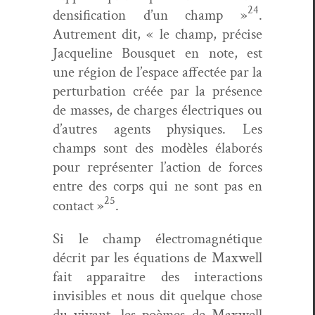
24
den­si­fi­ca­tion d’un champ »
.
Autrement dit, « le champ, pré­cise
Jacque­line Bous­quet en note, est
une région de l’espace affec­tée par la
per­tur­ba­tion créée par la présence
de mass­es, de charges élec­triques ou
d’autres agents physiques. Les
champs sont des mod­èles élaborés
pour représen­ter l’action de forces
entre des corps qui ne sont pas en
25
con­tact »
.
Si le champ élec­tro­mag­né­tique
décrit par les équa­tions de Maxwell
fait appa­raître des inter­ac­tions
invis­i­bles et nous dit quelque chose
du vivant, les poèmes de Maxwell