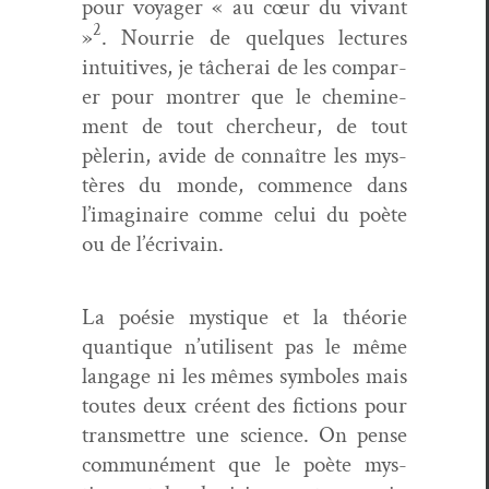
pour voy­ager « au cœur du vivant
2
»
. Nour­rie de quelques lec­tures
intu­itives, je tâcherai de les com­par­
er pour mon­tr­er que le chem­ine­
ment de tout chercheur, de tout
pèlerin, avide de con­naître les mys­
tères du monde, com­mence dans
l’imaginaire comme celui du poète
ou de l’écrivain.
La poésie mys­tique et la théorie
quan­tique n’utilisent pas le même
lan­gage ni les mêmes sym­bol­es mais
toutes deux créent des fic­tions pour
trans­met­tre une sci­ence. On pense
com­muné­ment que le poète mys­