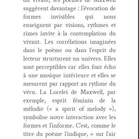
sug­gèrent davan­tage : l’évocation de
formes invis­i­bles qui nous
enseignent par visions, rythmes et
rimes invite à la con­tem­pla­tion du
vivant. Les cor­réla­tions imag­inées
dans le poème ou dans l’esprit du
lecteur struc­turent un univers. Elles
sont per­cep­ti­bles car elles font écho
à une musique intérieure et elles se
mesurent par rap­port au rythme du
vécu. La Lorelei de Maxwell, par
exem­ple, esprit féminin de la
mélodie (« a spir­it of melody »),
sym­bol­ise notre inter­ac­tion avec les
formes et l’informe. C’est, comme le
titre du poème l’indique, « sur l’air