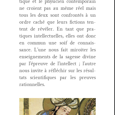
tique et le physi­cien con­tem­po­rain
ne croient pas au même réel mais
tous les deux sont con­fron­tés à un
ordre caché que leurs fic­tions ten­
tent de révéler. En tant que pra­
tiques intel­lectuelles, elles ont donc
en com­mun une soif de con­nais­
sance. L’une nous fait miroi­ter les
enseigne­ments de la sagesse divine
par l’épreuve de l’intellect ; l’autre
nous invite à réfléchir sur les résul­
tats sci­en­tifiques par les preuves
rationnelles.