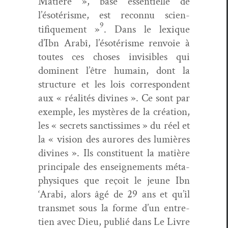
Matière », base essen­tielle de
l’ésotérisme, est recon­nu sci­en­
9
tifique­ment »
. Dans le lex­ique
d’Ibn Arabî, l’ésotérisme ren­voie à
toutes ces choses invis­i­bles qui
domi­nent l’être humain, dont la
struc­ture et les lois cor­re­spon­dent
aux « réal­ités divines ». Ce sont par
exem­ple, les mys­tères de la créa­tion,
les « secrets sanc­tis­simes » du réel et
la « vision des aurores des lumières
divines ». Ils con­stituent la matière
prin­ci­pale des enseigne­ments méta­
physiques que reçoit le jeune Ibn
‘Ara­bi, alors âgé de 29 ans et qu’il
trans­met sous la forme d’un entre­
tien avec Dieu, pub­lié dans Le Livre