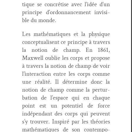
tique se con­cré­tise avec l’idée d’un
principe d’ordonnancement invis­i­
ble du monde.
Les math­é­ma­tiques et la physique
con­cep­tu­alisent ce principe à tra­vers
la notion de champ. En 1861,
Maxwell oublie les corps et pro­pose
à tra­vers la notion de champ de voir
l’interaction entre les corps comme
une réal­ité. Il déter­mine donc la
notion de champ comme la per­tur­
ba­tion de l’espace qui en chaque
point est un poten­tiel de force
indépen­dant des corps qui peu­vent
s’y trou­ver. Inspiré par les théories
math­é­ma­tiques de son con­tem­po­