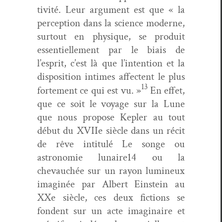
tiv­ité. Leur argu­ment est que « la
per­cep­tion dans la sci­ence mod­erne,
surtout en physique, se pro­duit
essen­tielle­ment par le biais de
l’esprit, c’est là que l’intention et la
dis­po­si­tion intimes affectent le plus
13
forte­ment ce qui est
vu. »
En effet,
que ce soit le voy­age sur la Lune
que nous pro­pose Kepler au tout
début du XVI­Ie
siè­cle dans un réc­it
de rêve inti­t­ulé
Le songe ou
astronomie lunaire14
ou la
chevauchée sur un ray­on lumineux
imag­inée par Albert Ein­stein au
XXe
siè­cle, ces deux fic­tions se
fondent sur un acte imag­i­naire et