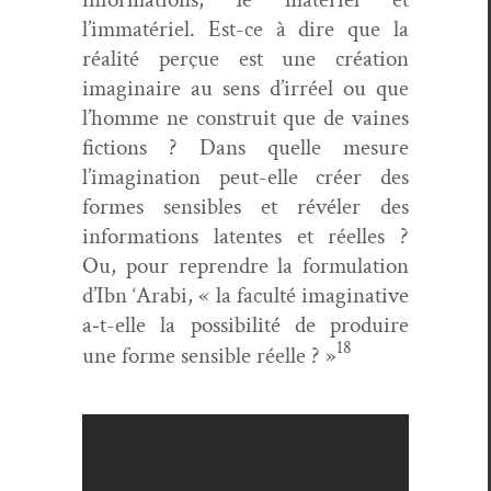
l’immatériel. Est-ce à dire que la
réal­ité perçue est une créa­tion
imag­i­naire au sens d’irréel ou que
l’homme ne con­stru­it que de vaines
fic­tions ? Dans quelle mesure
l’imagination peut-elle créer des
formes sen­si­bles et révéler des
infor­ma­tions latentes et réelles ?
Ou, pour repren­dre la for­mu­la­tion
d’Ibn ‘Ara­bi, « la fac­ulté imag­i­na­tive
a‑t-elle la pos­si­bil­ité de pro­duire
18
une forme sen­si­ble réelle ? »