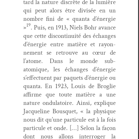
tard la nature dis­crète de la lumière
qui peut alors être divisée en un
nom­bre fini de « quan­ta d’énergie
19
»
. Puis, en 1913, Niels Bohr avance
que cette dis­con­ti­nu­ité des échanges
d’énergie entre matière et ray­on­
nement se retrou­ve au cœur de
l’atome. Dans le monde sub­
atomique, les échanges d’énergie
s’effectuent par paque­ts d’énergie ou
quan­ta. En 1923, Louis de Broglie
affirme que toute matière a une
nature ondu­la­toire. Ain­si, explique
Jacque­line Bous­quet, « la physique
nous dit qu’une par­tic­ule est à la fois
par­tic­ule et onde. […] Selon la façon
dont nous allons inter­roger la