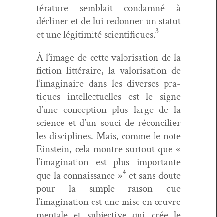
téra­ture sem­blait con­damné à
déclin­er et de lui redonner un statut
3
et une légitim­ité sci­en­tifiques.
À l’image de cette val­ori­sa­tion de la
fic­tion lit­téraire, la val­ori­sa­tion de
l’imaginaire dans les divers­es pra­
tiques intel­lectuelles est le signe
d’une con­cep­tion plus large de la
sci­ence et d’un souci de réc­on­cili­er
les dis­ci­plines. Mais, comme le note
Ein­stein, cela mon­tre surtout que «
l’imagination est plus impor­tante
4
que la con­nais­sance »
et sans doute
pour la sim­ple rai­son que
l’imagination est une mise en œuvre
men­tale et sub­jec­tive qui crée le