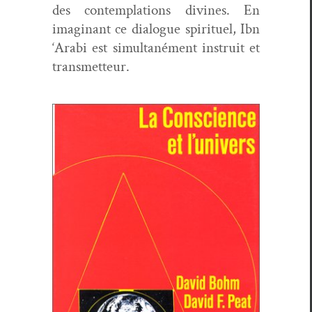
des con­tem­pla­tions divines. En
imag­i­nant ce dia­logue spir­ituel, Ibn
‘Ara­bi est simul­tané­ment instru­it et
transmetteur.