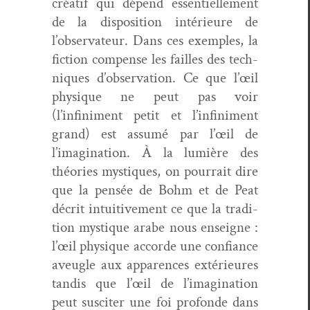
créatif qui dépend essen­tielle­ment
de la dis­po­si­tion intérieure de
l’observateur. Dans ces exem­ples, la
fic­tion com­pense les failles des tech­
niques d’observation. Ce que l’œil
physique ne peut pas voir
(l’infiniment petit et l’infiniment
grand) est assumé par l’œil de
l’imagination. À la lumière des
théories mys­tiques, on pour­rait dire
que la pen­sée de Bohm et de Peat
décrit intu­itive­ment ce que la tra­di­
tion mys­tique arabe nous enseigne :
l’œil physique accorde une con­fi­ance
aveu­gle aux apparences extérieures
tan­dis que l’œil de l’imagination
peut sus­citer une foi pro­fonde dans