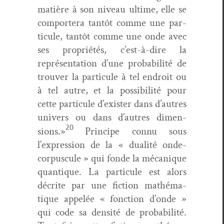
matière à son niveau ultime, elle se
com­portera tan­tôt comme une par­
tic­ule, tan­tôt comme une onde avec
ses pro­priétés, c’est-à-dire la
représen­ta­tion d’une prob­a­bil­ité de
trou­ver la par­tic­ule à tel endroit ou
à tel autre, et la pos­si­bil­ité pour
cette par­tic­ule d’exister dans d’autres
univers ou dans d’autres dimen­
20
sions.»
Principe con­nu sous
l’expression de la « dual­ité onde-
cor­pus­cule » qui fonde la mécanique
quan­tique. La par­tic­ule est alors
décrite par une fic­tion math­é­ma­
tique appelée « fonc­tion d’onde »
qui code sa den­sité de prob­a­bil­ité.