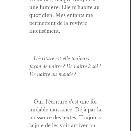
une lumière. Elle m’habite au
quo­ti­di­en. Mes enfants me
per­me­t­tent de la revivre
intensément.
– L’écri­t­ure est-elle tou­jours
façon de naître ? De naître à soi ?
De naître au monde ?
– Oui, l’écriture c’est une for­
mi­da­ble nais­sance. Déjà par la
nais­sance des textes. Tou­jours
la joie de les voir arriv­er au