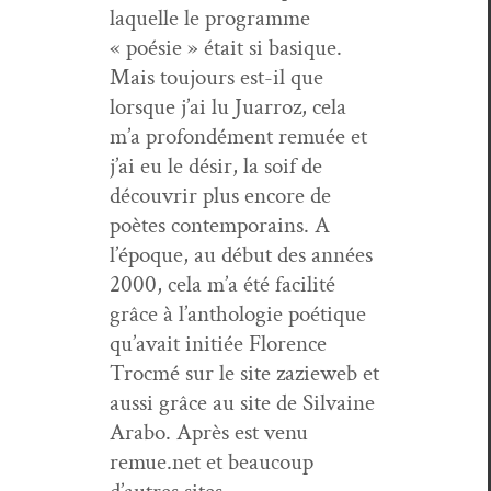
laque­lle le pro­gramme
« poésie » était si basique.
Mais tou­jours est-il que
lorsque j’ai lu Juar­roz, cela
m’a pro­fondé­ment remuée et
j’ai eu le désir, la soif de
décou­vrir plus encore de
poètes con­tem­po­rains. A
l’époque, au début des années
2000, cela m’a été facil­ité
grâce à l’anthologie poé­tique
qu’avait ini­tiée Flo­rence
Trocmé sur le site zazieweb et
aus­si grâce au site de Sil­vaine
Arabo. Après est venu
remue.net et beau­coup