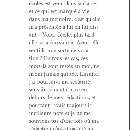
écoles est venu dans la classe,
et ce qui est mar­qué à vie
dans ma mémoire, c’est qu’elle
m’a présen­tée à lui en lui dis­
ant « Voici Cécile, plus tard
elle sera écrivain ». Avait-elle
sen­ti là une sorte de voca­
tion ? En tous les cas, ces
mots-là sont restés en moi, ne
m’ont jamais quit­tée. Ensuite,
j’ai pour­suivi ma sco­lar­ité,
sans for­cé­ment écrire en
dehors de mes rédac­tions, et
pour­tant j’avais tou­jours la
meilleure note et je ne me
sou­viens pas d’une fois où ma
rédac­tion n’avait pas été lue