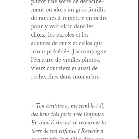
plutôt une sorte de déracin­e­
ment ou alors un gros fouil­lis
de racines à remet­tre en ordre
pour y voir clair dans les
choix, les paroles et les
silences de ceux et celles qui
m’ont précédée. J’accompagne
l’écriture de vieilles pho­tos,
vieux cour­ri­ers et aus­si de
recherch­es dans mon arbre.
– Ton écri­t­ure a, me sem­ble-t-il,
des liens très forts avec l’en­fance.
En quoi écrire est-ce retourn­er la
terre de son enfance ? Revenir à