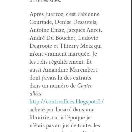
d’autres sites.
Après Juar­roz, c’est Fabi­enne
Cour­tade, Denise Desau­tels,
Antoine Emaz, Jacques Ancet,
André Du Bouchet, Ludovic
Deg­roote et Thier­ry Metz qui
m’ont vrai­ment mar­quée. Je
les relis régulière­ment. Et
aus­si Aman­dine Marem­bert
dont j’avais lu des extraits
dans un numéro de
Con­tre-
allées
http://contreallees.blogspot.fr/
acheté par hasard dans une
librairie, car à l’époque je
n’étais pas au jus de toutes les