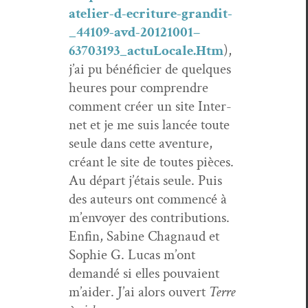
atelier-d-ecriture-grandit-
_44109-avd-20121001–
63703193_actuLocale.Htm
),
j’ai pu béné­fici­er de quelques
heures pour com­pren­dre
com­ment créer un site Inter­
net et je me suis lancée toute
seule dans cette aven­ture,
créant le site de toutes pièces.
Au départ j’étais seule. Puis
des auteurs ont com­mencé à
m’envoyer des con­tri­bu­tions.
Enfin, Sabine Chag­naud et
Sophie G. Lucas m’ont
demandé si elles pou­vaient
m’aider. J’ai alors ouvert
Terre