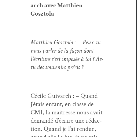
arch avec Matthieu
Gosztola
Matthieu Gosz­to­la : – Peux-tu
nous par­ler de la façon dont
l’écri­t­ure s’est imposée à toi ? As-
tu des sou­venirs précis ?
Cécile Guiv­arch : – Quand
j’étais enfant, en classe de
CM1, la maîtresse nous avait
demandé d’écrire une rédac­
tion. Quand je l’ai ren­due,