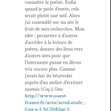
con­naître la poésie. Enfin
quand je par­le d’envie, cela
serait plutôt une soif. Alors
j’ai rassem­blé sur un site le
fruit de mes recherch­es. Mon
idée : per­me­t­tre à d’autres
d’accéder à la lec­ture de
poètes, don­ner des liens vers
d’autres sites pour que
l’internaute puisse en décou­
vrir encore plus. Comme
j’avais fait du bénévolat
auprès d’un ate­lier d’écriture
nan­tais (
Coq à l’âne
http://www.ouest-
france.fr/actu/actuLocale_-
Coq-a-l-%C3%82ne-l-