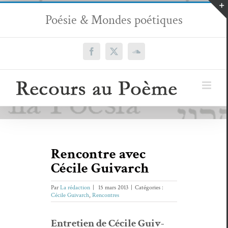
Passer
Poésie & Mondes poétiques
au
contenu
Facebook
X
SoundCloud
Rencontre avec
Cécile Guivarch
Par
La rédaction
|
15 mars 2013
|
Catégories :
Cécile Guivarch
,
Rencontres
Entre­tien de Cécile Guiv­