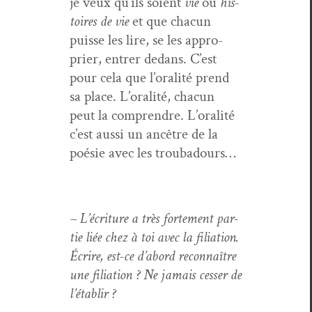
je veux qu’ils soient
vie
ou
his­
toires de vie
et que cha­cun
puisse les lire, se les appro­
prier, entr­er dedans. C’est
pour cela que l’oralité prend
sa place. L’oralité, cha­cun
peut la com­pren­dre. L’oralité
c’est aus­si un ancêtre de la
poésie avec les troubadours…
– L’écri­t­ure a très forte­ment par­
tie liée chez à toi avec la fil­i­a­tion.
Écrire, est-ce d’abord recon­naître
une fil­i­a­tion ? Ne jamais cess­er de
l’établir ?