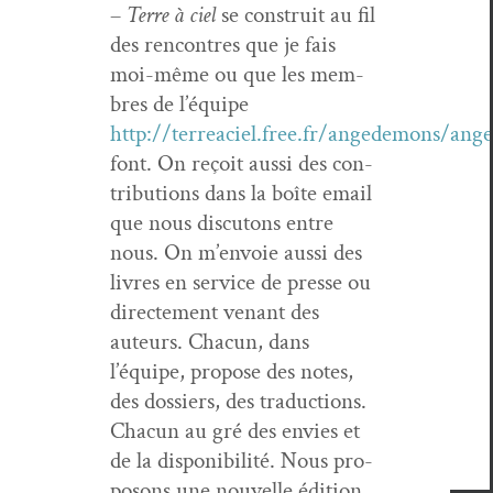
–
Terre à ciel
se con­stru­it au fil
des ren­con­tres que je fais
moi-même ou que les mem­
bres de l’équipe
http://terreaciel.free.fr/angedemons/an
font. On reçoit aus­si des con­
tri­bu­tions dans la boîte email
que nous dis­cu­tons entre
nous. On m’envoie aus­si des
livres en ser­vice de presse ou
directe­ment venant des
auteurs. Cha­cun, dans
l’équipe, pro­pose des notes,
des dossiers, des tra­duc­tions.
Cha­cun au gré des envies et
de la disponi­bil­ité. Nous pro­
posons une nou­velle édi­tion