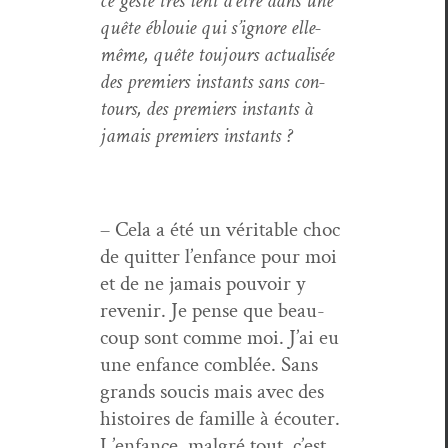
ce geste très lent d’être dans une
quête éblouie qui s’ig­nore elle-
même, quête tou­jours actu­al­isée
des pre­miers instants sans con­
tours, des pre­miers instants à
jamais pre­miers instants ?
– Cela a été un véri­ta­ble choc
de quit­ter l’enfance pour moi
et de ne jamais pou­voir y
revenir. Je pense que beau­
coup sont comme moi. J’ai eu
une enfance comblée. Sans
grands soucis mais avec des
his­toires de famille à écouter.
L’enfance, mal­gré tout, c’est