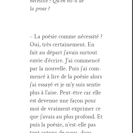
néces­sité ? Qu’en est-il de
la prose ?
– La poésie comme néces­sité ?
Oui, très cer­taine­ment. En
fait au départ j’avais surtout
envie d’écrire. J’ai com­mencé
par la nou­velle. Puis j’ai com­
mencé à lire de la poésie alors
j’ai essayé et je m’y suis sen­tie
plus à l’aise. Peut-être car elle
est dev­enue une façon pour
moi de vrai­ment exprimer ce
que j’avais au plus pro­fond. Et
puis la poésie, n’est-elle pas
tout autour de nous, dans