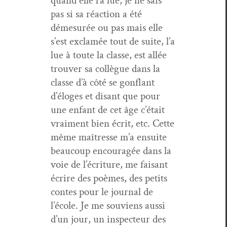
quand elle l’a lue, je ne sais
pas si sa réac­tion a été
démesurée ou pas mais elle
s’est exclamée tout de suite, l’a
lue à toute la classe, est allée
trou­ver sa col­lègue dans la
classe d’à côté se gon­flant
d’éloges et dis­ant que pour
une enfant de cet âge c’était
vrai­ment bien écrit, etc. Cette
même maîtresse m’a ensuite
beau­coup encour­agée dans la
voie de l’écriture, me faisant
écrire des poèmes, des petits
con­tes pour le jour­nal de
l’école. Je me sou­viens aus­si
d’un jour, un inspecteur des