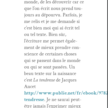
monde, de les décou­vrir car ce
que l’on écrit nous prend tou­
jours au dépourvu. Par­fois, je
me relis et je me demande si
c’est bien moi qui ai écrit tel
ou tel texte. Bien sûr,
l’écriture me per­met égale­
ment de mieux pren­dre con­
science de cer­taines choses
qui se passent dans le monde
ou qui se sont passées. Un
beau texte sur la nais­sance
c’est
La ten­dresse
de Jacques
Ancet
http://www.publie.net/fr/ebook/9782
tendresse
. Je ne saurai peut-
être jamais l’exprimer mieux