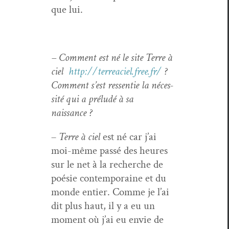
que lui.
– Com­ment est né le site Terre à
ciel
http://terreaciel.free.fr/
?
Com­ment s’est ressen­tie la néces­
sité qui a préludé à sa
naissance ?
–
Terre à ciel
est né car j’ai
moi-même passé des heures
sur le net à la recherche de
poésie con­tem­po­raine et du
monde entier. Comme je l’ai
dit plus haut, il y a eu un
moment où j’ai eu envie de