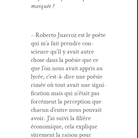
marquée ?
– Rober­to Juar­roz est le poète
qui m’a fait pren­dre con­
science qu’il y avait autre
chose dans la poésie que ce
que l’on nous avait appris au
lycée, c’est-à-dire une poésie
rimée où tout avait une sig­ni­
fi­ca­tion mais qui n’était pas
for­cé­ment la per­cep­tion que
cha­cun d’entre nous pou­vait
avoir. J’ai suivi la fil­ière
économique, cela explique
sûre­ment la rai­son pour