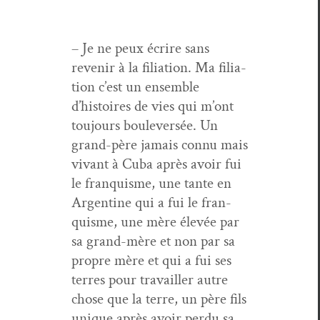
– Je ne peux écrire sans
revenir à la fil­i­a­tion. Ma fil­i­a­
tion c’est un ensem­ble
d’histoires de vies qui m’ont
tou­jours boulever­sée. Un
grand-père jamais con­nu mais
vivant à Cuba après avoir fui
le fran­quisme, une tante en
Argen­tine qui a fui le fran­
quisme, une mère élevée par
sa grand-mère et non par sa
pro­pre mère et qui a fui ses
ter­res pour tra­vailler autre
chose que la terre, un père fils
unique après avoir per­du sa