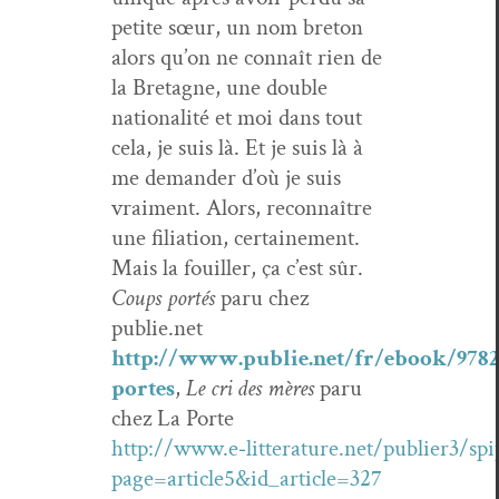
petite sœur, un nom bre­ton
alors qu’on ne con­naît rien de
la Bre­tagne, une dou­ble
nation­al­ité et moi dans tout
cela, je suis là. Et je suis là à
me deman­der d’où je suis
vrai­ment. Alors, recon­naître
une fil­i­a­tion, cer­taine­ment.
Mais la fouiller, ça c’est sûr.
Coups portés
paru chez
publie.net
http://www.publie.net/fr/ebook/9782
portes
,
Le cri des mères
paru
chez La Porte
http://www.e‑litterature.net/publier3/spi
page=article5&id_article=327