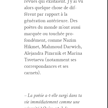
revues qui exis­taient. J’y ai vu
alors quelque chose de dif­
férent par rap­port à la
généra­tion antérieure. Des
poètes du monde m’ont aus­si
mar­quée ou touchée pro­
fondé­ment, comme Naz­im
Hik­met, Mah­moud Dar­wich,
Ale­jan­dra Pizarnik et Mari­na
Tsve­tae­va (notam­ment ses
cor­re­spon­dances et ses
carnets).
– La poésie a‑t-elle sur­gi dans ta
vie immé­di­ate­ment comme une