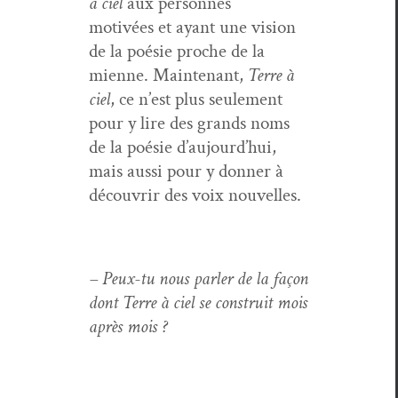
à ciel
aux per­son­nes
motivées et ayant une vision
de la poésie proche de la
mienne. Main­tenant,
Terre à
ciel
, ce n’est plus seule­ment
pour y lire des grands noms
de la poésie d’aujourd’hui,
mais aus­si pour y don­ner à
décou­vrir des voix nouvelles.
– Peux-tu nous par­ler de la façon
dont Terre à ciel se con­stru­it mois
après mois ?