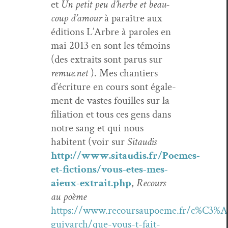
et
Un petit peu d’herbe et beau­
coup d’amour
à paraître aux
édi­tions L’Arbre à paroles en
mai 2013 en sont les témoins
(des extraits sont parus sur
remue.net
). Mes chantiers
d’écriture en cours sont égale­
ment de vastes fouilles sur la
fil­i­a­tion et tous ces gens dans
notre sang et qui nous
habitent (voir sur
Sitaud­is
http://www.sitaudis.fr/Poemes-
et-fictions/vous-etes-mes-
aieux-extrait.php
,
Recours
au poème
https://www.recoursaupoeme.fr/c%C3%A9
guivarch/que-vous-t-fait-