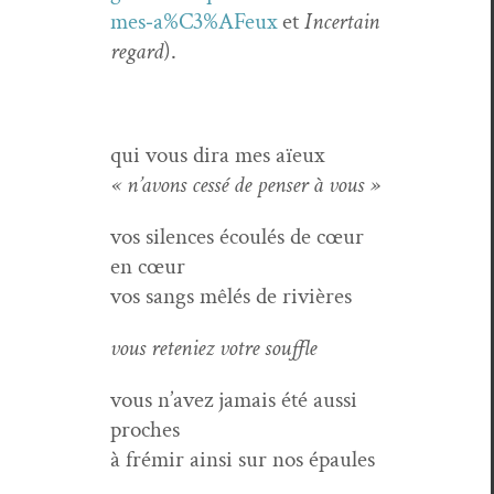
mes‑a%C3%AFeux
et
Incer­tain
regard
).
qui vous dira mes aïeux
« n’avons cessé de penser à vous »
vos silences écoulés de cœur
en cœur
vos sangs mêlés de rivières
vous rete­niez votre souffle
vous n’avez jamais été aus­si
proches
à frémir ain­si sur nos épaules