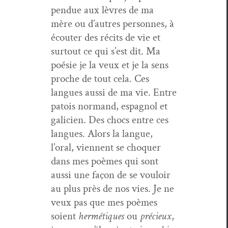
pen­due aux lèvres de ma
mère ou d’autres per­son­nes, à
écouter des réc­its de vie et
surtout ce qui s’est dit. Ma
poésie je la veux et je la sens
proche de tout cela. Ces
langues aus­si de ma vie. Entre
patois nor­mand, espag­nol et
gali­cien. Des chocs entre ces
langues. Alors la langue,
l’oral, vien­nent se cho­quer
dans mes poèmes qui sont
aus­si une façon de se vouloir
au plus près de nos vies. Je ne
veux pas que mes poèmes
soient
her­mé­tiques
ou
pré­cieux
,