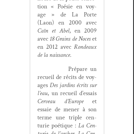
tion « Poésie en voy­
age » de La Porte
(Laon) en 2000 avec
Caïn et Abel
, en 2009
avec
18 Grains de Noces
et
en 2012 avec
Ron­deaux
de la nais­sance
.
Pré­pare un
recueil de réc­its de voy­
ages
Des jardins écrits sur
l’eau
, un recueil d’essais
Cerveau d’Europe
et
essaie de men­er à son
terme une triple cen­
turie poé­tique :
La Cen­
turie de l’archer, La Cen­