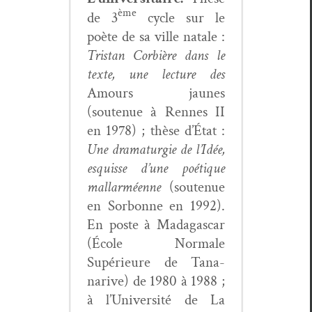
ème
de 3
cycle sur le
poète de sa ville natale :
Tris­tan Cor­bière dans le
texte, une lec­ture des
Amours jaunes
(soutenue à Rennes II
en 1978) ; thèse d’État :
Une dra­maturgie de l’Idée,
esquisse d’une poé­tique
mal­lar­méenne
(soutenue
en Sor­bonne en 1992).
En poste à Mada­gas­car
(École Nor­male
Supérieure de Tana­
narive) de 1980 à 1988 ;
à l’Université de La