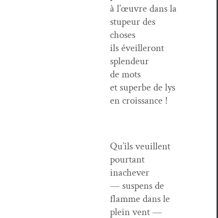
à l’œuvre dans la
stu­peur des
choses
ils éveilleront
splen­deur
de mots
et superbe de lys
en croissance !
Qu’ils veuil­lent
pour­tant
inachever
— sus­pens de
flamme dans le
plein vent —