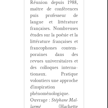
Réu­nion depuis 1988,
maître de con­férences
puis pro­fesseur de
langue et lit­téra­ture
français­es. Nom­breuses
études sur la poésie et la
lit­téra­ture français­es et
fran­coph­o­nes con­tem­
po­raines dans des
revues uni­ver­si­taires et
des col­lo­ques inter­na­
tionaux. Pra­tique
volon­tiers une approche
d’inspiration
phénoménologique.
Ouvrage :
Stéphane Mal­
lar­mé
(Hachette