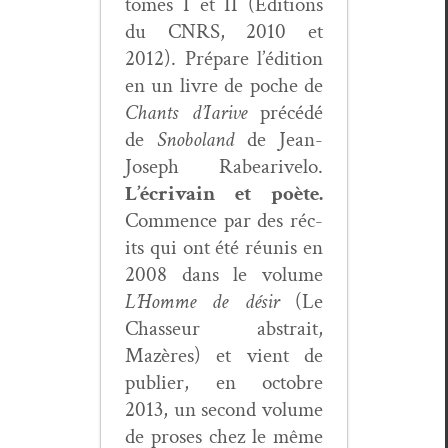
tomes I et II (Édi­tions
du CNRS, 2010 et
2012). Pré­pare l’édition
en un livre de poche de
Chants d’Iarive
précédé
de
Snoboland
de Jean-
Joseph Rabeariv­elo.
L’écrivain et poète.
Com­mence par des réc­
its qui ont été réu­nis en
2008 dans le vol­ume
L’Homme de désir
(Le
Chas­seur abstrait,
Mazères) et vient de
pub­li­er, en octo­bre
2013, un sec­ond vol­ume
de pros­es chez le même