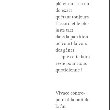
pléter en crescen­
do exact
quê­tant tou­jours
l’accord et le plus
juste tact
dans la par­ti­tion
où court la voix
des gènes
— que cette faim
reste pour nous
quotidienne !
Vivace con­tre­
point à la nuit de
la fin