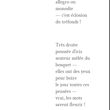
alle­gro ou
monodie
— c’est éclo­sion
du tréfonds !
Très droite
poussée d’iris
sen­teur mêlée du
bosquet —
elles ont des yeux
pour boire
le jour toutes ces
pensées —
vrai, les mots
savent fleurir !