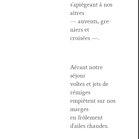
s’apiégeant à nos
aîtres
— auvents, gre­
niers et
croisées —.
Aérant notre
séjour
voltes et jets de
rémiges
empiè­tent sur nos
marges
en frôle­ment
d’ailes chaudes.