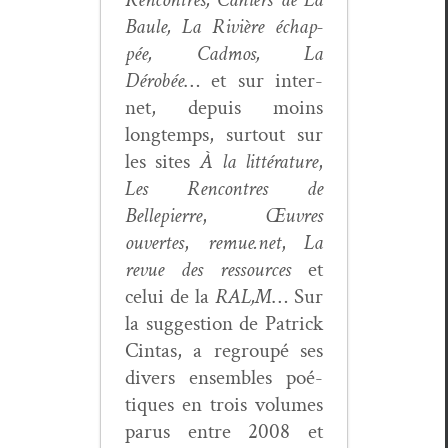
Baule, La Riv­ière échap­
pée, Cad­mos, La
Dérobée
… et sur inter­
net, depuis moins
longtemps, surtout sur
les sites
À la lit­téra­ture
,
Les Ren­con­tres de
Bellepierre
,
Œuvres
ouvertes
,
remue.net
,
La
revue des ressources
et
celui de la
RAL,M
… Sur
la sug­ges­tion de Patrick
Cin­tas, a regroupé ses
divers ensem­bles poé­
tiques en trois vol­umes
parus entre 2008 et