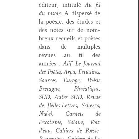
édi­teur, inti­t­ulé
Au fil
du rasoir
. A dis­per­sé de
la poésie, des études et
des notes sur de nom­
breux recueils et poètes
dans de mul­ti­ples
revues au fil des
années :
Alif,
Le Jour­nal
des Poètes, Arpa, Estu­aires,
Sources, Europe, Poésie
Bre­tagne, Phréa­tique,
SUD, Autre SUD, Revue
de Belles-Let­tres, Scher­zo,
Nu(e), Car­nets de
l’exotisme, Solaire, Voix
d’eau, Cahiers de Poésie-
Ren­con­tres, Cahiers de La