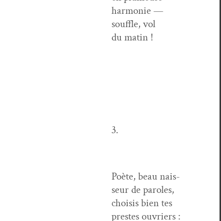
harmonie —
souf­fle, vol
du matin !
3.
Poète, beau nais­
seur de paroles,
choi­sis bien tes
prestes ouvriers :