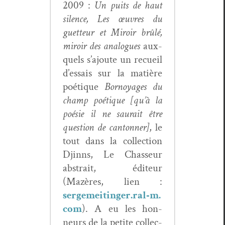
2009 :
Un puits de haut
silence, Les œuvres du
guet­teur et Miroir brûlé,
miroir des ana­logues
aux­
quels s’ajoute un recueil
d’essais sur la matière
poé­tique
Bor­no­y­ages du
champ poé­tique [qu’à la
poésie il ne saurait être
ques­tion de can­ton­ner]
, le
tout dans la col­lec­tion
Djinns, Le Chas­seur
abstrait, édi­teur
(Mazères, lien :
sergemeitinger.ral‑m.
com
). A eu les hon­
neurs de la petite col­lec­