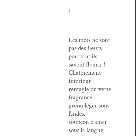
1.
Les mots ne sont
pas des fleurs
pour­tant ils
savent fleurir !
Cha­toiement
intérieur
remu­gle ou verte
fragrance
grenu léger sous
l’index
soupçon d’amer
sous la langue