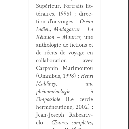
Supérieur, Por­traits lit­
téraires, 1995) ; direc­
tion d’ouvrages :
Océan
Indi­en
,
Mada­gas­car – La
Réu­nion – Mau­rice,
une
antholo­gie de fic­tions et
de réc­its de voy­age en
col­lab­o­ra­tion avec
Carpanin Mari­moutou
(Omnibus, 1998) ;
Hen­ri
Maldiney, une
phénoménolo­gie à
l’impossible
(Le cer­cle
her­méneu­tique, 2002) ;
Jean-Joseph Rabeariv­
elo :
Œuvres com­plètes
,