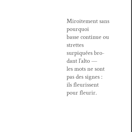
Miroite­ment sans
pourquoi
basse con­tin­ue ou
strettes
surpiquées bro­
dant l’alto —
les mots ne sont
pas des signes :
ils fleuris­sent
pour fleurir.