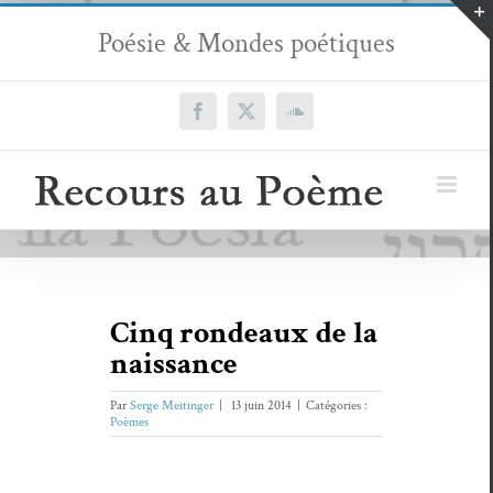
Passer
Poésie & Mondes poétiques
au
contenu
Facebook
X
SoundCloud
Cinq rondeaux de la
naissance
Par
Serge Meitinger
|
13 juin 2014
|
Catégories :
Poèmes