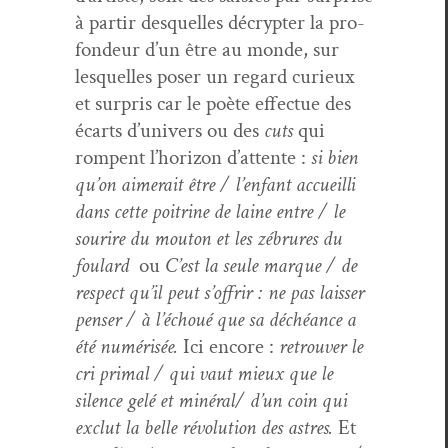
à par­tir desquelles décrypter la pro­
fondeur d’un être au monde, sur
lesquelles pos­er un regard curieux
et sur­pris car le poète effectue des
écarts d’univers ou des
cuts
qui
rompent l’horizon d’attente :
si bien
qu’on aimerait être / l’enfant accueil­li
dans cette poitrine de laine entre / le
sourire du mou­ton et les zébrures du
foulard
ou
C’est la seule mar­que / de
respect qu’il peut s’offrir : ne pas laiss­er
penser / à l’échoué que sa déchéance a
été numérisée.
Ici encore :
retrou­ver le
cri pri­mal / qui vaut mieux que le
silence gelé et minéral/ d’un coin qui
exclut la belle révo­lu­tion des astres.
Et