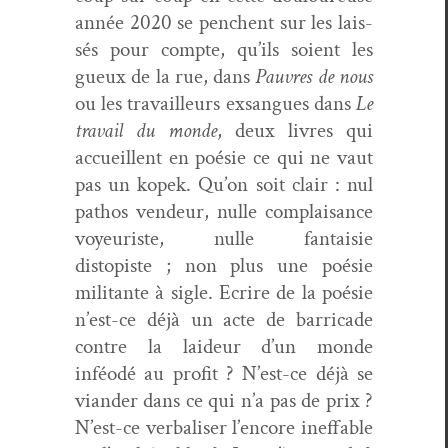
année 2020 se penchent sur les lais­
sés pour compte, qu’ils soient les
gueux de la rue, dans
Pau­vres de nous
ou les tra­vailleurs exsangues dans
Le
tra­vail du monde
, deux livres qui
accueil­lent en poésie ce qui ne vaut
pas un kopek. Qu’on soit clair : nul
pathos vendeur, nulle com­plai­sance
voyeuriste, nulle fan­taisie
distopiste ; non plus une poésie
mil­i­tante à sigle. Ecrire de la poésie
n’est-ce déjà un acte de bar­ri­cade
con­tre la laideur d’un monde
inféodé au prof­it ? N’est-ce déjà se
vian­der dans ce qui n’a pas de prix ?
N’est-ce ver­balis­er l’encore inef­fa­ble