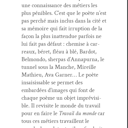
une con­nais­sance des métiers les
plus pénibles. C’est que le poète n’est
pas per­ché mais inclus dans la cité et
sa mémoire qui fait irrup­tion de la
façon la plus inat­ten­due par­fois ne
lui fait pas défaut : chemise à car­
reaux, béret, fléau à blé, Bar­dot,
Bel­mon­do, sher­pas d’Annapurna, le
tun­nel sous la Manche, Mireille
Math­ieu, Ava Gar­ner… Le poète
insai­siss­able se per­met des
embardées d’images qui font de
chaque poème un objet imprévis­i­
ble. Il revis­ite le monde du tra­vail
pour en faire le
Tra­vail du monde
car
tous ces métiers tra­vail­lent le