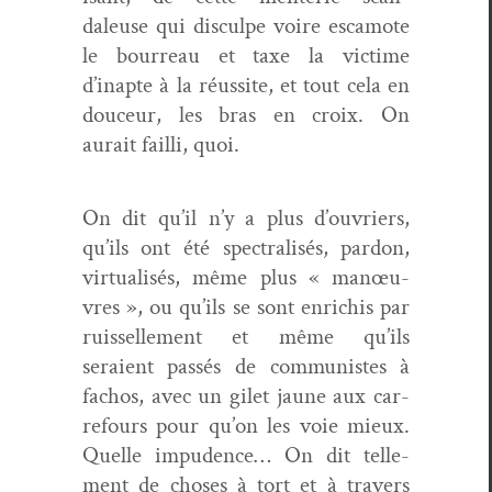
daleuse qui dis­culpe voire escamote
le bour­reau et taxe la vic­time
d’inapte à la réus­site, et tout cela en
douceur, les bras en croix. On
aurait fail­li, quoi.
On dit qu’il n’y a plus d’ouvriers,
qu’ils ont été spec­tral­isés, par­don,
vir­tu­al­isés, même plus « manœu­
vres », ou qu’ils se sont enrichis par
ruis­selle­ment et même qu’ils
seraient passés de com­mu­nistes à
fachos, avec un gilet jaune aux car­
refours pour qu’on les voie mieux.
Quelle impu­dence… On dit telle­
ment de choses à tort et à tra­vers