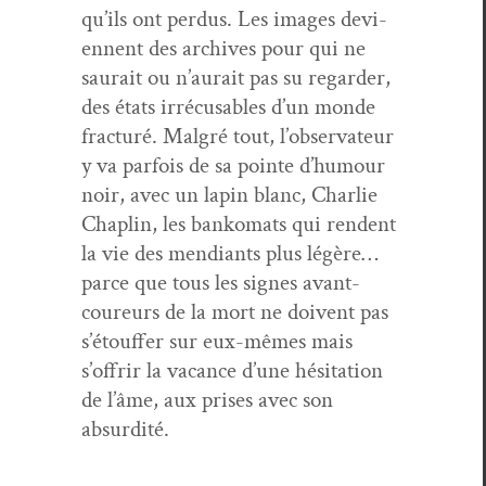
qu’ils ont per­dus. Les images devi­
en­nent des archives pour qui ne
saurait ou n’aurait pas su regarder,
des états irré­cus­ables d’un monde
frac­turé. Mal­gré tout, l’observateur
y va par­fois de sa pointe d’humour
noir, avec un lapin blanc, Char­lie
Chap­lin, les banko­mats qui ren­dent
la vie des men­di­ants plus légère…
parce que tous les signes avant-
coureurs de la mort ne doivent pas
s’étouffer sur eux-mêmes mais
s’offrir la vacance d’une hési­ta­tion
de l’âme, aux pris­es avec son
absurdité.