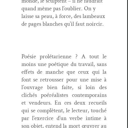
monde, le sculptent – il ne faudrait
quand même pas l’oublier. On y
laisse sa peau, à force, des lam­beaux
de pages blanch­es qu’il faut noircir.
Poésie pro­lé­tari­enne ? A tout le
moins une poé­tique du tra­vail, sans
effets de manche que ceux qui la
font se retrouss­er pour une mise à
l’ouvrage bien faite, si loin des
clichés poéréal­istes con­tem­po­rains
et vendeurs. En ces deux recueils
qui se com­plè­tent, le lecteur, touché
par l’exercice d’un verbe intime à
son objet, entend la mort œuvr­er au