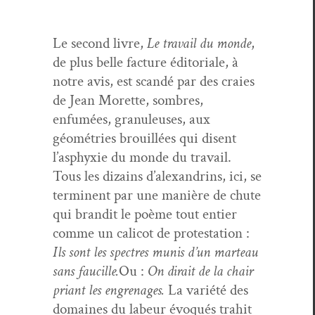
Le sec­ond livre,
Le tra­vail du monde
,
de plus belle fac­ture édi­to­ri­ale, à
notre avis, est scan­dé par des craies
de Jean Morette, som­bres,
enfumées, gran­uleuses, aux
géométries brouil­lées qui dis­ent
l’asphyxie du monde du tra­vail.
Tous les dizains d’alexandrins, ici, se
ter­mi­nent par une manière de chute
qui bran­dit le poème tout entier
comme un cal­i­cot de protes­ta­tion :
Ils sont les spec­tres munis d’un marteau
sans fau­cille.
Ou :
On dirait de la chair
pri­ant les engrenages.
La var­iété des
domaines du labeur évo­qués trahit