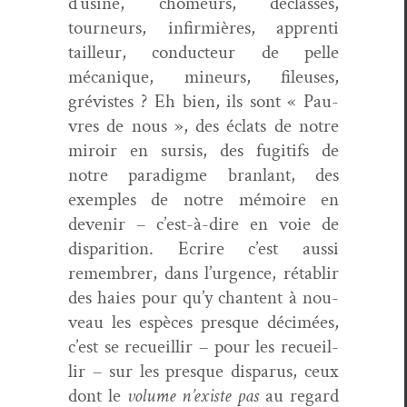
d’usine, chômeurs, déclassés,
tourneurs, infir­mières, appren­ti
tailleur, con­duc­teur de pelle
mécanique, mineurs, fileuses,
grévistes ? Eh bien, ils sont « Pau­
vres de nous », des éclats de notre
miroir en sur­sis, des fugi­tifs de
notre par­a­digme bran­lant, des
exem­ples de notre mémoire en
devenir – c’est-à-dire en voie de
dis­pari­tion. Ecrire c’est aus­si
remem­br­er, dans l’urgence, rétablir
des haies pour qu’y chantent à nou­
veau les espèces presque décimées,
c’est se recueil­lir – pour les recueil­
lir – sur les presque dis­parus, ceux
dont le
vol­ume n’existe pas
au regard