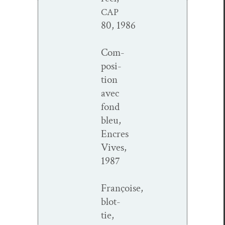
CAP
80, 1986
Com­
po­si­
tion
avec
fond
bleu,
Encres
Vives,
1987
Françoise,
blot­
tie,