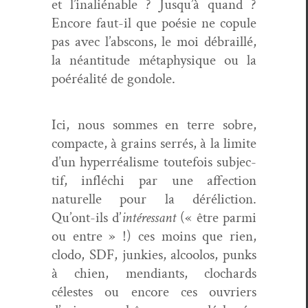
et l’inaliénable ? Jusqu’à quand ?
Encore faut-il que poésie ne cop­ule
pas avec l’abscons, le moi débrail­lé,
la néan­ti­tude méta­physique ou la
poéréal­ité de gondole.
Ici, nous sommes en terre sobre,
com­pacte, à grains ser­rés, à la lim­ite
d’un hyper­réal­isme toute­fois sub­jec­
tif, infléchi par une affec­tion
naturelle pour la dérélic­tion.
Qu’ont-ils d’
intéres­sant
(« être par­mi
ou entre » !) ces moins que rien,
clo­do, SDF, junkies, alcoo­los, punks
à chien, men­di­ants, clochards
célestes ou encore ces ouvri­ers