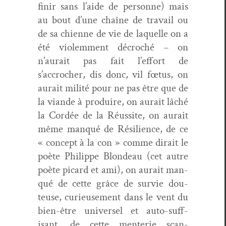
finir sans l’aide de per­son­ne) mais
au bout d’une chaîne de tra­vail ou
de sa chi­enne de vie de laque­lle on a
été vio­lem­ment décroché – on
n’aurait pas fait l’effort de
s’accrocher, dis donc, vil fœtus, on
aurait mil­ité pour ne pas être que de
la viande à pro­duire, on aurait lâché
la Cordée de la Réus­site, on aurait
même man­qué de Résilience, de ce
« con­cept à la con » comme dirait le
poète Philippe Blondeau (cet autre
poète picard et ami), on aurait man­
qué de cette grâce de survie dou­
teuse, curieuse­ment dans le vent du
bien-être uni­versel et auto-suff­
isant, de cette menterie scan­