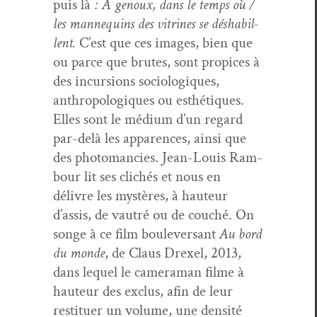
puis là
: A genoux, dans le temps où /
les man­nequins des vit­rines se désha­bil­
lent.
C’est que ces images, bien que
ou parce que brutes, sont prop­ices à
des incur­sions soci­ologiques,
anthro­pologiques ou esthé­tiques.
Elles sont le médi­um d’un regard
par-delà les apparences, ain­si que
des pho­toman­cies. Jean-Louis Ram­
bour lit ses clichés et nous en
délivre les mys­tères, à hau­teur
d’assis, de vautré ou de couché. On
songe à ce film boulever­sant
Au bord
du monde
, de Claus Drex­el, 2013,
dans lequel le cam­era­man filme à
hau­teur des exclus, afin de leur
restituer un vol­ume, une den­sité