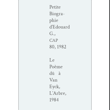
Petite
Biogra­
phie
d’Edouard
G.,
CAP
80, 1982
Le
Poème
dû à
Van
Eyck,
L’Arbre,
1984