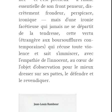
essen­tielle de son front penseur, dis­
crète­ment fron­deur, per­spi­cace,
ironique — mais d’une ironie
facétieuse qui jamais ne se dépar­tit
de la ten­dresse, cette ver­tu
(étrangère aux bour­souf­flures con­
tem­po­raines) qui récuse toute vio­
lence et sait s’immiscer, avec
l’empathie de l’innocent, au cœur de
l’objet d’observation pour le mieux
dress­er sur ses pattes, le défendre et
le revendiquer.