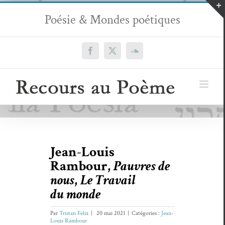
Passer
Poésie & Mondes poétiques
au
contenu
Facebook
X
SoundCloud
Jean-Louis
Rambour,
Pauvres de
nous
,
Le Travail
du monde
Par
Tristan Felix
|
20 mai 2021
|
Catégories :
Jean-
Louis Rambour