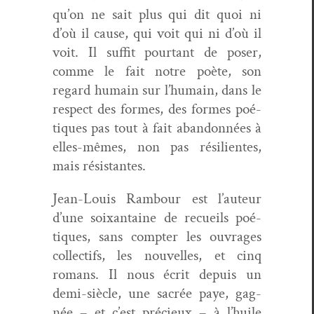
qu’on ne sait plus qui dit quoi ni
d’où il cause, qui voit qui ni d’où il
voit. Il suf­fit pour­tant de pos­er,
comme le fait notre poète, son
regard humain sur l’humain, dans le
respect des formes, des formes poé­
tiques pas tout à fait aban­don­nées à
elles-mêmes, non pas résilientes,
mais résistantes.
Jean-Louis Ram­bour est l’auteur
d’une soix­an­taine de recueils poé­
tiques, sans compter les ouvrages
col­lec­tifs, les nou­velles, et cinq
romans. Il nous écrit depuis un
demi-siè­cle, une sacrée paye, gag­
née – et c’est pré­cieux – à l’huile