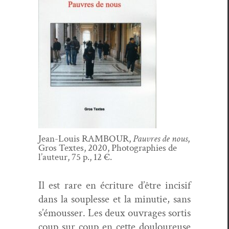
Jean-Louis RAMBOUR,
Pau­vres de nous
,
Gros Textes, 2020, Pho­togra­phies de
l’auteur, 75 p., 12 €.
Il est rare en écri­t­ure d’être incisif
dans la sou­p­lesse et la minu­tie, sans
s’émousser. Les deux ouvrages sor­tis
coup sur coup en cette douloureuse