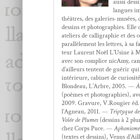
aus­si dess
langues ima
théâtres, des galeries-musées, de
dessins et pho­togra­phies. Elle
ate­liers de cal­ligra­phie et d
par­al­lèle­ment les let­tres, à 
teur Lau­rent Noël L’Usine à Mus
avec son com­plice nicAmy, cam­e
d’ailleurs ten­tent de guérir qui
intérieure, cab­i­net de curiosi
Blondeau, L’Arbre, 2005. —
À
(poèmes et pho­togra­phies), 
2009. Gravure, V.Rougier éd. 
l’Agneau, 2011. —
Trip­tyque de
Volée de Plumes
(dessins à 2 plu
chez Corps Puce. —
Aphon­isme
(textes et dessins), Venus d’Ai