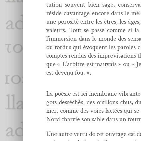
tu­tion sou­vent bien sage, con­ser­va
réside davan­tage encore dans le mél
une porosité entre les êtres, les âges,
valeurs. Tout se passe comme si la d
l’immersion dans le monde des sen­sa­t
ou tor­dus qui évo­quent les paroles d’e
comptes ren­dus des impro­vi­sa­tions th
que « L’arbitre est mau­vais » ou «
est devenu fou. ».
La poésie est ici mem­brane vibrante 
gots desséchés, des oisil­lons chus, 
mer, comme des voies lac­tées qui se 
Nord char­rie son sable dans un tour­ni
Une autre ver­tu de cet ouvrage est de