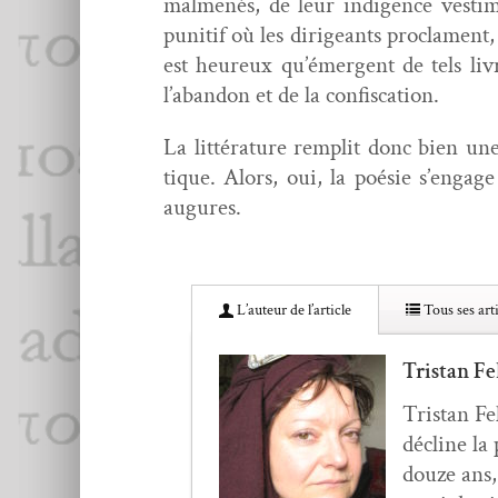
mal­menés, de leur indi­gence ves­ti­me
puni­tif où les dirigeants procla­ment, 
est heureux qu’émergent de tels livres
l’abandon et de la confiscation.
La lit­téra­ture rem­plit donc bien une
tique. Alors, oui, la poésie s’engag
augures.
L’au­teur de l’article
Tous ses arti
Tristan Fe
Tris­tan F
décline la
douze ans,