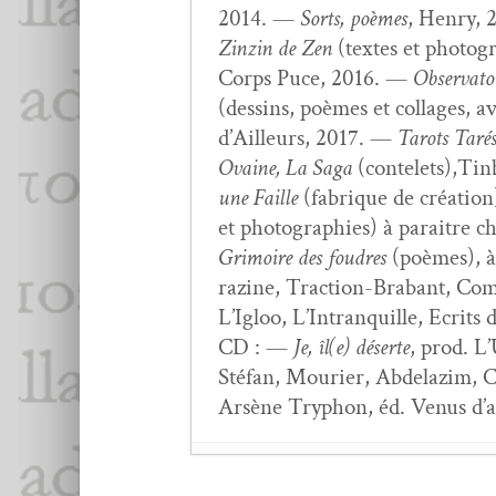
2014. —
Sorts, poèmes
, Hen­ry,
Zinzin de Zen
(textes et pho­tog
Corps Puce, 2016. —
Obser­va­t
(dessins, poèmes et col­lages, 
d’Ailleurs, 2017. —
Tarots Taré
Ovaine, La Saga
(contelets),Ti
une Faille
(fab­rique de créa­ti
et pho­togra­phies) à paraitre 
Gri­moire des foudres
(poèmes), à 
razine, Trac­tion-Bra­bant, Co
L’Igloo, L’Intranquille, Ecrit
CD : —
Je, îl(e) déserte
, prod. L
Sté­fan, Mouri­er, Abde­laz­im
Arsène Tryphon, éd. Venus d’ai