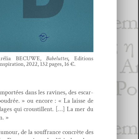
urélia BECUWE,
Babeluttes
,
Edi­tions
­spir­a­tion, 2022, 132 pages, 16 €.
emportées dans les ravines, des escar­
 poudrée. » ou encore : « La laisse de
lages qui croustil­lent. […] La mer du
n. »
humour, de la souf­france con­crète des