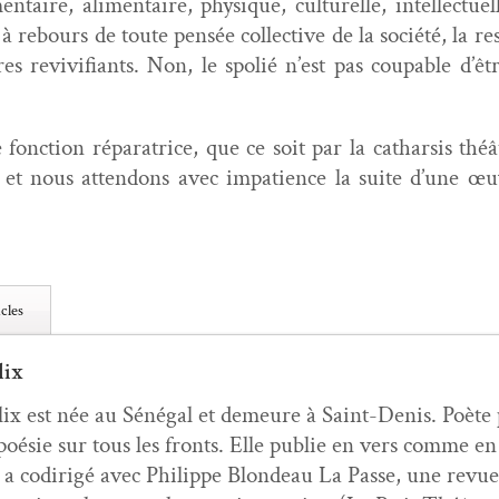
n­taire, ali­men­taire, physique, cul­turelle, intel­lectue
à rebours de toute pen­sée col­lec­tive de la société, la resp
 reviv­i­fi­ants. Non, le spolié n’est pas coupable d’êt
 fonc­tion répara­trice, que ce soit par la cathar­sis thé
e et nous atten­dons avec impa­tience la suite d’une œ
cles
lix
elix est née au Séné­gal et demeure à Saint-Denis. Poète 
 poésie sur tous les fronts. Elle pub­lie en vers comme e
 a codirigé avec Philippe Blondeau La Passe, une revue d