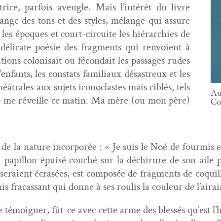
­trice, par­fois aveu­gle. Mais l’intérêt du livre
ange des tons et des styles, mélange qui assure
 les épo­ques et court-cir­cuite les hiérar­chies de
éli­cate poésie des frag­ments qui ren­voient à
ions coloni­sait ou fécondait les pas­sages rudes
nfants, les con­stats famil­i­aux désas­treux et les
éâ­trales aux sujets icon­o­clastes mais ciblés, tels
A
 Je me réveille ce matin. Ma mère (ou mon père)
Con
de la nature incor­porée : « Je suis le Noé de four­mis 
du papil­lon épuisé couché sur la déchirure de son aile
seraient écrasées, est com­posée de frag­ments de coquil­
s fra­cas­sant qui donne à ses roulis la couleur de l’airai
 témoign­er, fût-ce avec cette arme des blessés qu’est l’