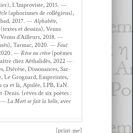
i­er), L’Improviste, 2015. —
­cle
(apho­rismes de col­légiens),
in­bad, 2017. —
Alphabête
,
(textes et dessins), Venus
), Venus d’Ailleurs, 2018. —
­nés), Tar­mac, 2020. —
Faut
 2020. —
Rêve ou crève
(poèmes
raître chez Aéthalidès, 2022 —
, Diérèse, Dis­so­nances, Sar­
e, Le Grog­nard, Empreintes,
u ça et là, Apulée, LPB, EaN.
t-Denis. (rêves de six poètes :
.) —
La Mort se fait la belle
, avec
[print-me]