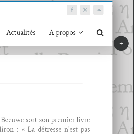
Facebook
X
SoundCloud
Actualités
A propos
Bascule
de
la
zone
de
la
barre
coulissa
 Becuwe sort son pre­mier livre
Miron : « La détresse n’est pas