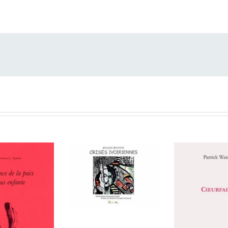
lle
- 6 novem­bre 2024
rps qu’on dépe­u­ple
- 6 jan­vi­er 2024
uttes
,
- 5 févri­er 2022
,
Pau­vres de nous
,
Le Tra­vail du monde
- 20 mai 2021
arché aux tim­bres
- 6 mai 2021
hr le Bugnon
- 6 févri­er 2021
ret,
Joguet, Joguette
- 21 sep­tem­bre 2020
Les crises
ivoiriennes de
initza C.
Joakim Afoutni
s,
L’évidence
Patrick W