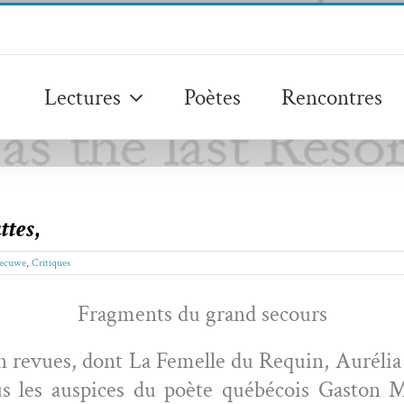
Lectures
Poètes
Rencontres
ttes
,
Becuwe
,
Critiques
Frag­ments du grand secours
s en revues, dont La Femelle du Requin, Aurélia
sous les aus­pices du poète québé­cois Gas­ton 