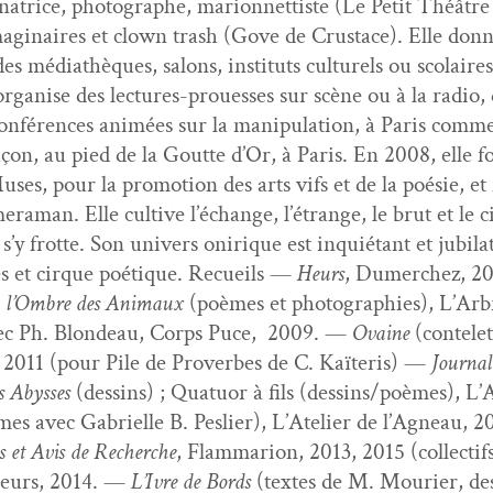
i­na­trice, pho­tographe, mar­i­on­net­tiste (Le Petit Théâtr
g­i­naires et clown trash (Gove de Crus­tace). Elle donne
s médiathèques, salons, insti­tuts cul­turels ou sco­laires, 
 organ­ise des lec­tures-prouess­es sur scène ou à la radio
es con­férences ani­mées sur la manip­u­la­tion, à Paris co
sa façon, au pied de la Goutte d’Or, à Paris. En 2008, elle 
­es, pour la pro­mo­tion des arts vifs et de la poésie, e
ra­man. Elle cul­tive l’échange, l’étrange, le brut et le c
 s’y frotte. Son univers onirique est inquié­tant et jubi­la
tés et cirque poé­tique. Recueils —
Heurs
, Dumerchez, 2
 l’Ombre des Ani­maux
(poèmes et pho­togra­phies), L’Ar
avec Ph. Blondeau, Corps Puce, 2009. —
Ovaine
(con­telet
2011 (pour Pile de Proverbes de C. Kaï­teris) —
Jour­na
s Abysses
(dessins) ; Quatuor à fils (dessins/poèmes), L’
mes avec Gabrielle B. Pes­li­er), L’Atelier de l’Agneau, 
s et Avis de Recherche
, Flam­mar­i­on, 2013, 2015 (col­lec­ti
lleurs, 2014. —
L’Ivre de Bor­ds
(textes de M. Mouri­er, dess