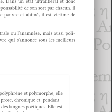
lle. Dans un état ultra­l­ibéral et donc
on­s­abil­ité de son sort par cha­cun, il
re pau­vre et abîmé, il est vic­time de
â­trale ou l’anamnèse, mais aus­si poli­
uvre qui s’annonce sous les meilleurs
polyphrène et poly­mor­phe, elle
n prose, chronique et, pen­dant
es langues poé­tiques. Elle est