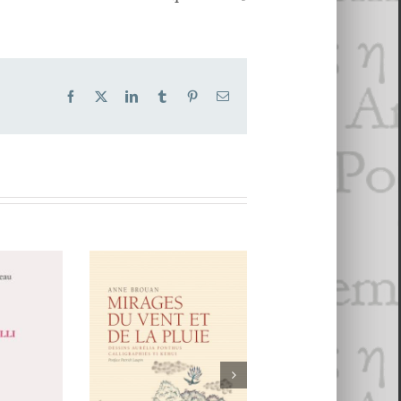
Facebook
X
LinkedIn
Tumblr
Pinterest
Email
Alexandre
Bonnet-Terril
Anne Brouan,
La fête à Landr
Mirages du vent et
ateau.