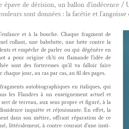
e épave de déri­sion, un bal­lon d’indécence / 
couleurs sont don­nées : la facétie et l’angoisse
 à l’enfance et à la bouche. Chaque frag­ment de
el col­lant, une babelutte, une lutte con­tre la
x dents et empêche de par­ler ou qui dégénère en
mot a pour orig­ine ch’ti ou fla­mande l’idée de
ée sont des forter­ess­es qu’il va fal­loir faire
er chaque jour, au cas par cas, au fil des pages.
 frag­ments auto­bi­ographiques en italiques, qui
s les Flan­dres à un enseigne­ment actuel et
 sert de ter­reau, aux sens pro­pre et fig­uré, à la
s­si­dence inquiète et réjouis­sante. En effet, la
­ment dans son méti­er, offrant répa­ra­tion de ce
, lit­térale­ment, à con­tre-courant d’une insti­