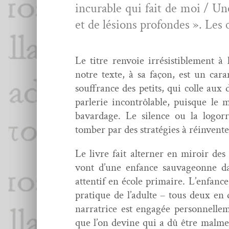
incur­able qui fait de moi / Un
et de lésions pro­fondes ». Les 
Le titre ren­voie irré­sistible­ment
notre texte, à sa façon, est un caram
souf­france des petits, qui colle au
par­lerie incon­trôlable, puisque le 
bavardage. Le silence ou la log­or­rh
tomber par des straté­gies à réin­ven­t
Le livre fait altern­er en miroir des
vont d’une enfance sauvageonne dan
atten­tif en école pri­maire. L’enfance
pra­tique de l’adulte – tous deux en di
nar­ra­trice est engagée per­son­nelle
que l’on devine qui a dû être mal­mené