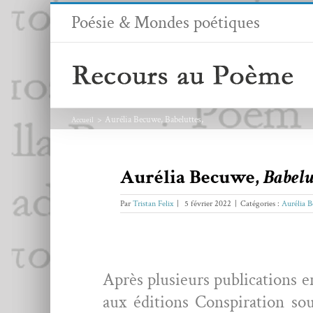
Passer
Poésie & Mondes poétiques
au
contenu
Aurélia Becuwe, Babeluttes,
Accueil
Aurélia Becuwe,
Babelu
Par
Tristan Felix
|
5 février 2022
|
Catégories :
Aurélia 
Après plusieurs pub­li­ca­tion
aux édi­tions Con­spir­a­tion 