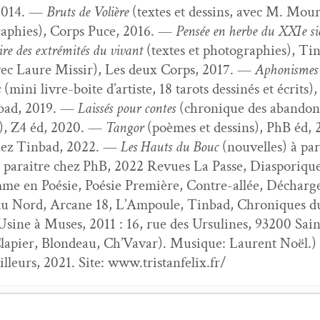
 2014. —
Bruts de Volière
(textes et dessins, avec M. Mour
ra­phies), Corps Puce, 2016. —
Pen­sée en herbe du XXIe siè
oire des extrémités du vivant
(textes et pho­togra­phies), T
avec Lau­re Mis­sir), Les deux Corps, 2017. —
Aphon­ismes
s
(mini livre-boite d’artiste, 18 tarots dess­inés et écrits
nbad, 2019. —
Lais­sés pour con­tes
(chronique des aban­don
on), Z4 éd, 2020. —
Tan­gor
(poèmes et dessins), PhB éd,
chez Tin­bad, 2022. —
Les Hauts du Bouc
(nou­velles) à pa
paraitre chez PhB, 2022 Revues La Passe, Dias­poriques
mme en Poésie, Poésie Pre­mière, Con­tre-allée, Décharg
s du Nord, Arcane 18, L’Ampoule, Tin­bad, Chroniques d
’Usine à Mus­es, 2011 : 16, rue des Ursu­lines, 93200 Sain
, Clapi­er, Blondeau, Ch’Vavar). Musique: Lau­rent Noël
lleurs, 2021. Site: www.tristanfelix.fr/