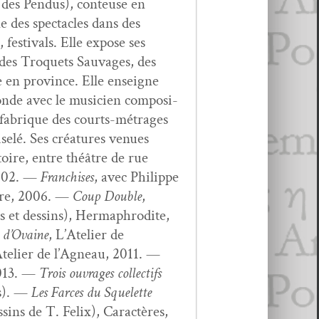
e des Pen­dus), con­teuse en
 des spec­ta­cles dans des
fes­ti­vals. Elle expose ses
, des Tro­quets Sauvages, des
mme en province. Elle enseigne
fonde avec le musi­cien com­pos­i­
t fab­rique des courts-métrages
iselé. Ses créa­tures venues
­toire, entre théâtre de rue
002. —
Fran­chis­es
, avec Philippe
bre, 2006. —
Coup Dou­ble
,
s et dessins), Her­maph­ro­dite,
l d’Ovaine
, L’Atelier de
Atelier de l’Agneau, 2011. —
2013. —
Trois ouvrages col­lec­tifs
fs). —
Les Farces du Squelette
ins de T. Felix), Car­ac­tères,