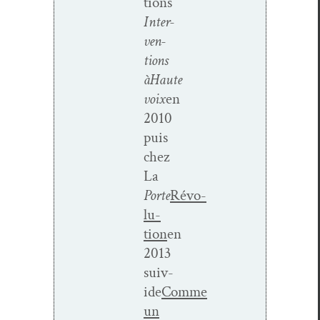
tions
Inter­
ven­
tions
à
Haute
voix
en
2010
puis
chez
La
Porte
Révo­
lu­
tion
en
2013
sui­v­
ide
Comme
un