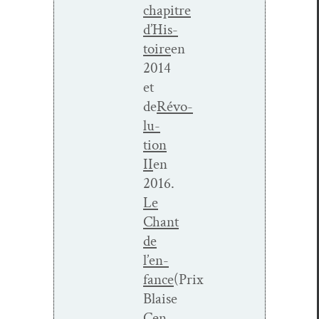
chapitre
d’His­
toire
en
2014
et
de
Révo­
lu­
tion
II
en
2016.
Le
Chant
de
l’en­
fance
(Prix
Blaise
Cen­