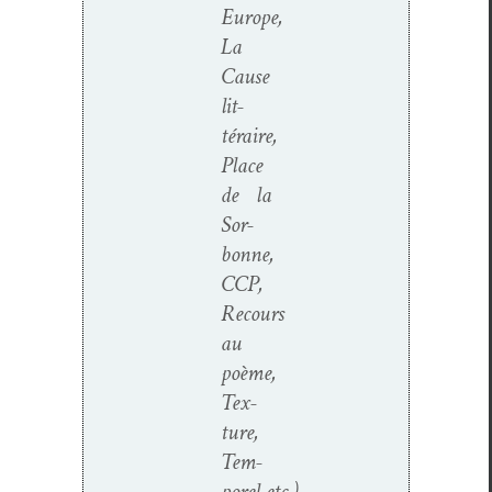
Europe,
La
Cause
lit­
téraire,
Place
de la
Sor­
bonne,
CCP,
Recours
au
poème,
Tex­
ture,
Tem­
porel etc.).