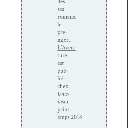
des
ses
romans,
le
pre­
mier,
L’Aven­
ture
,
est
pub­
lié
chez
Unic­
ité
au
print­
emps 2018