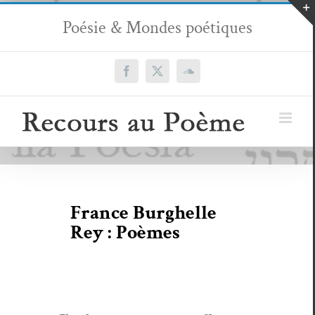
Passer
Poésie & Mondes poétiques
au
contenu
Facebook
X
SoundCloud
France Burghelle
Rey : Poèmes