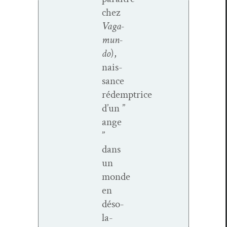
chez
Vaga­
mun­
do
),
nais­
sance
rédemptrice
d’un ”
ange
”
dans
un
monde
en
déso­
la­