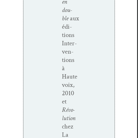
en
dou­
ble
aux
édi­
tions
Inter­
ven­
tions
à
Haute
voix,
2010
et
Révo­
lu­tion
chez
La