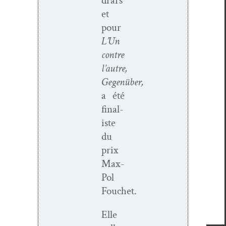
drars
et
pour
L’Un
con­tre
l’autre,
Gegenüber,
a été
final­
iste
du
prix
Max-
Pol
Fouchet.
Elle