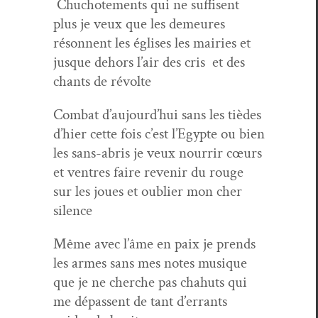
Chu­chote­ments qui ne suff­isent
plus je veux que les demeures
réson­nent les églis­es les mairies et
jusque dehors l’air des cris et des
chants de révolte
Com­bat d’au­jour­d’hui sans les tièdes
d’hi­er cette fois c’est l’E­gypte ou bien
les sans-abris je veux nour­rir cœurs
et ven­tres faire revenir du rouge
sur les joues et oubli­er mon cher
silence
Même avec l’âme en paix je prends
les armes sans mes notes musique
que je ne cherche pas chahuts qui
me dépassent de tant d’er­rants