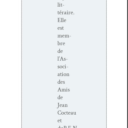
lit­
téraire.
Elle
est
mem­
bre
de
l’As­
so­ci­
a­tion
des
Amis
de
Jean
Cocteau
et