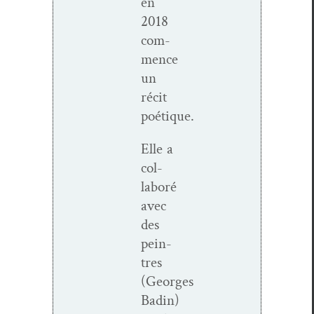
en
2018
com­
mence
un
réc­it
poétique.
Elle a
col­
laboré
avec
des
pein­
tres
(Georges
Badin)