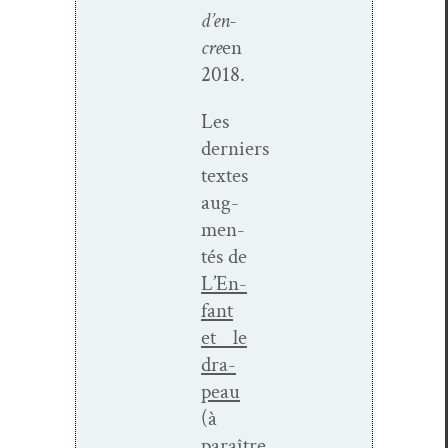
d’en­
cre
en
2018.
Les
derniers
textes
aug­
men­
tés de
L’En­
fant
et le
dra­
peau
(à
paraître