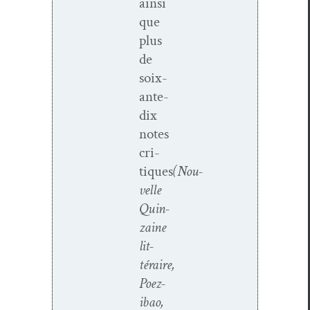
ain­si
que
plus
de
soix­
ante-
dix
notes
cri­
tiques
(Nou­
velle
Quin­
zaine
lit­
téraire,
Poez­
ibao,