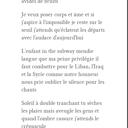
avides de bruits
Je veux pos­er corps et âme et si
j’aspire à l’im­pos­si­ble je reste sur le
seuil j’at­tends qu’é­cla­tent les départs
avec l’au­dace d’aujourd’hui
L’en­fant in the sub­way mendie
langue que ma peine priv­ilégie il
faut com­bat­tre pour le Liban, l’I­raq
et la Syrie comme notre hon­neur
nous prie oubli­er le silence pour les
chants
Soleil à dou­ble tran­chant tu sèch­es
les plaies mais aveu­gle les gens et
quand l’om­bre ras­sure j’at­tends le
crépuscule