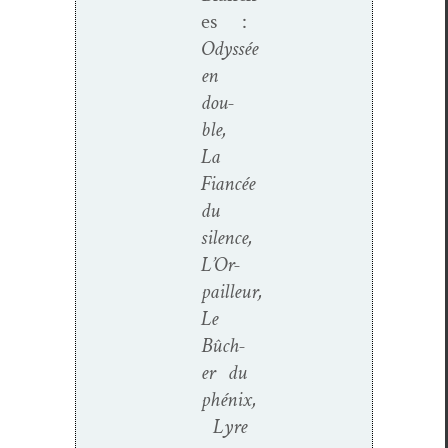
es :
Odyssée
en
dou­
ble,
La
Fiancée
du
silence,
L’Or­
pailleur,
Le
Bûch­
er du
phénix,
Lyre