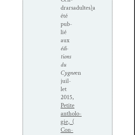
drarsadultes
)
a
été
pub­
lié
aux
édi­
tions
du
Cygne
en
juil­
let
2015,
Petite
antholo­
gie, (
Con­