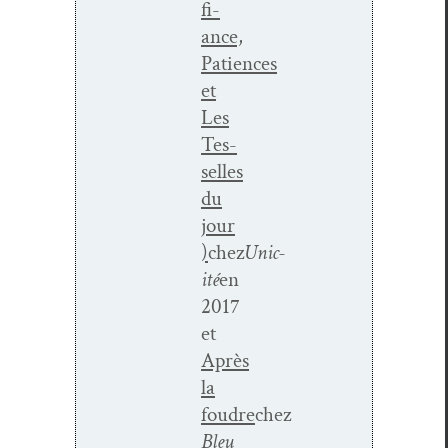
fi­
ance,
Patiences
et
Les
Tes­
selles
du
jour
)
chez
Unic­
ité
en
2017
et
Après
la
foudre
chez
Bleu