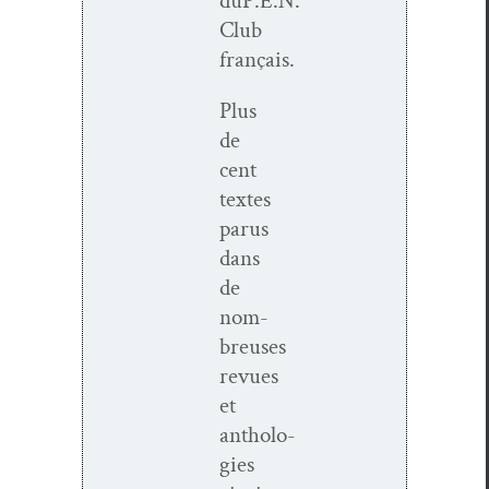
duP.E.N.
Club
français.
Plus
de
cent
textes
parus
dans
de
nom­
breuses
revues
et
antholo­
gies