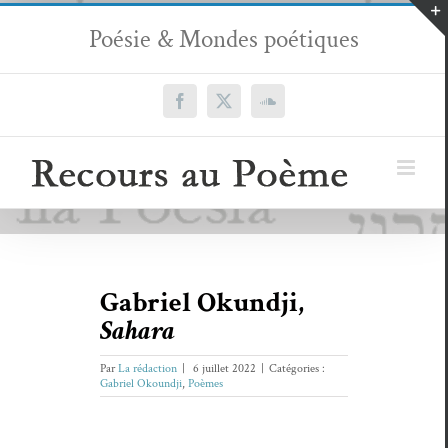
Passer
Poésie & Mondes poétiques
au
contenu
Facebook
X
SoundCloud
Gabriel Okundji,
Sahara
Par
La rédaction
|
6 juillet 2022
|
Catégories :
Gabriel Okoundji
,
Poèmes