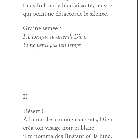
tu es l’offrande bien­faisante, œuvre
qui point ne désac­corde le silence.
Graine semée
:
Ici, lorsque tu attends Dieu,
tu ne perds pas ton temps.
II
Désert !
A l’aune des com­mence­ments, Dieu
créa ton vis­age noir et blanc
il te nom­ma dès l’instant où la lune,