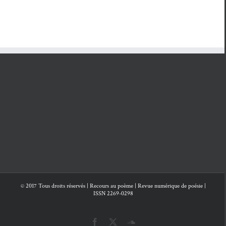
couteau
et
dans
poèmes
autres
l’hom
poèmes
© 2017 Tous droits réservés | Recours au poème | Revue numérique de poésie |
ISSN 2269-0298
Facebook
X
SoundCloud