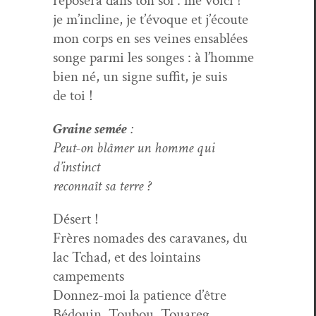
reposera dans ton sol : me voici !
je m’incline, je t’évoque et j’écoute
mon corps en ses veines ensablées
songe par­mi les songes : à l’homme
bien né, un signe suf­fit, je suis
de toi !
Graine semée
:
Peut-on blâmer un homme qui
d’instinct
recon­naît sa terre ?
Désert !
Frères nomades des car­a­vanes, du
lac Tchad, et des loin­tains
campements
Don­nez-moi la patience d’être
Bédouin, Toubou, Touareg,