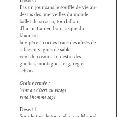
Désert !
Pas un jour sans le souf­fle de vie au-
dessus des mer­veilles du monde
bal­let du siroc­co, tour­bil­lon
d’harmattan en bour­rasque du
khamsin
la vipère à cornes trace des alizés de
sable en vagues de sable
vent du cos­mos au des­tin des
gueltas, mon­tagnes, erg, reg et
sebkas.
Graine semée
:
Vent du désert au visage
rend l’homme sage
Désert !
Sous le toit de ton ciel, voici Mon­od