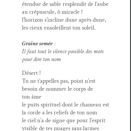
éten­due de sable resplen­dit de l’aube
au cré­pus­cule, ô miracle !
l’horizon s’incline dune après dune,
les cieux ensoleil­lent ton soleil.
Graine semée
:
Il faut tout le silence pos­si­ble des mots
pour dire ton nom
Désert !
Tu ne t’appelles pas, point n’est
besoin de nom­mer le corps de
ton âme
le puits spir­ituel dont le chameau est
la corde a les reliefs de ton nom
le ciel n’a de signe que pour l’esprit
vis­i­ble de tes nuages sans larmes