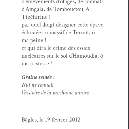
d’enlèvements d’otages, de com­bats
d’Amgala, de Tombouc­tou, ô
Tibéhirine !
par quel doigt désign­er cette épave
échouée au mas­sif de Ter­mit, ô
ma peine !
et qui dira le crime des essais
nucléaires sur le sol d’Hamoudia, ô
ma tristesse !
Graine semée
:
Nul ne connaît
l’his­toire de la prochaine aurore.
Bègles, le 19 févri­er 2012