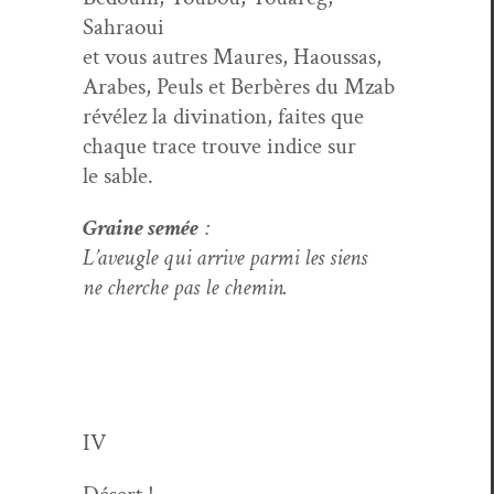
Sahraoui
et vous autres Mau­res, Haous­sas,
Arabes, Peuls et Berbères du Mzab
révélez la div­ina­tion, faites que
chaque trace trou­ve indice sur
le sable.
Graine semée
:
L’aveugle qui arrive par­mi les siens
ne cherche pas le chemin.
IV