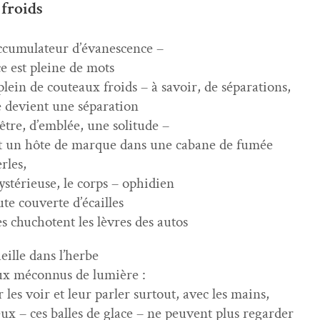
froids
ccu­mu­la­teur d’évanescence –
e est pleine de mots
plein de couteaux froids – à savoir, de séparations,
devient une séparation
être, d’emblée, une solitude –
est un hôte de mar­que dans une cabane de fumée
rles,
mys­térieuse, le corps – ophidien
te cou­verte d’écailles
es chu­chotent les lèvres des autos
ueille dans l’herbe
x mécon­nus de lumière :
r les voir et leur par­ler surtout, avec les mains,
eux – ces balles de glace – ne peu­vent plus regarder