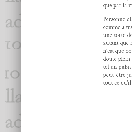
que par la 
Per­son­ne di
comme à tra­
une sorte d
autant que 
n’est que do
doute plein 
tel un pubis
peut-être ju
tout ce qu’il