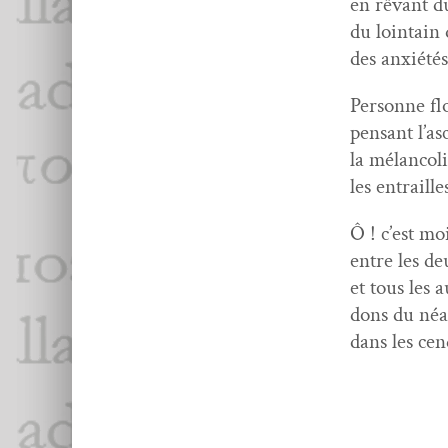
en rêvant du
du loin­tai
des anx­iété
Per­son­ne f
pen­sant l’as
la mélan­col­
les entraille
Ô ! c’est moi
entre les d
et tous les a
dons du néan
dans les cen