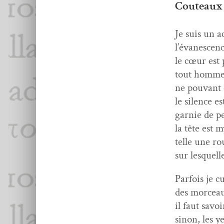
Couteaux 
Je suis un a
l’évanescenc
le cœur est 
tout homme 
ne pou­vant 
le silence 
gar­nie de pe
la tête est 
telle une rou
sur lesquell
Par­fois je c
des morceau
il faut savoi
sinon, les y