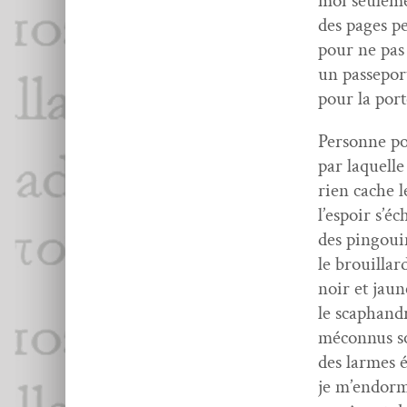
moi seule­men
des pages p
pour ne pas 
un passe­por
pour la port
Per­son­ne po
par laque­lle
rien cache l
l’espoir s’é
des pin­goui
le brouil­lar
noir et jaun
le scaphan­d
mécon­nus so
des larmes é
je m’endorma