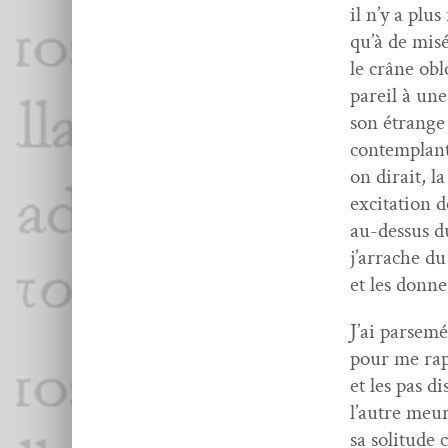
il n’y a plus
qu’à de mis­
le crâne obl
pareil à un
son étrange
con­tem­plant
on dirait, l
exci­ta­tion 
au-dessus d
j’arrache du 
et les donne
J’ai parsemé
pour me rap­
et les pas di
l’autre meu
sa soli­tude