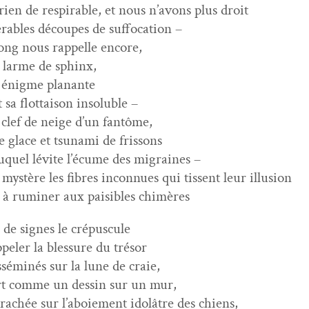
 rien de res­pirable, et nous n’avons plus droit
érables découpes de suffocation –
ong nous rap­pelle encore,
e larme de sphinx,
 énigme planante
 sa flot­tai­son insoluble –
a clef de neige d’un fantôme,
de glace et tsuna­mi de frissons
uquel lévite l’écume des migraines –
mys­tère les fibres incon­nues qui tis­sent leur illusion
 à rumin­er aux pais­i­bles chimères
 de signes le crépuscule
pel­er la blessure du trésor
s­séminés sur la lune de craie,
rt comme un dessin sur un mur,
 crachée sur l’aboiement idol­âtre des chiens,