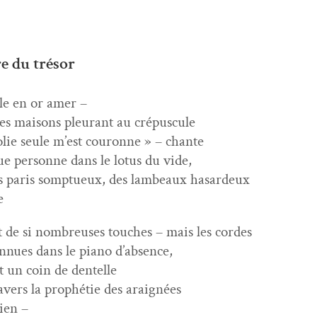
e du trésor
le en or amer –
des maisons pleu­rant au crépuscule
ol­ie seule m’est couronne » – chante
que per­son­ne dans le lotus du vide,
des paris somptueux, des lam­beaux hasardeux
e
t de si nom­breuses touch­es – mais les cordes
n­nues dans le piano d’absence,
t un coin de dentelle
ra­vers la prophétie des araignées
rien –