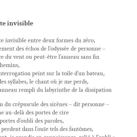
te invisible
e invis­i­ble entre deux formes du zéro,
e­ment des échos de l’odyssée de personne –
e du vent ou peut-être l’anneau sans fin
chemins,
nterrogation peint sur la toile d’un bateau,
des syl­labes, le chant où je me perds,
anneau rem­pli du labyrinthe de la dissipation
n du cré­pus­cule des sirènes – dit personne –
e au-delà des portes de cire
portes d’oubli des paroles,
e per­dent dans l’ouïe tels des fantômes,