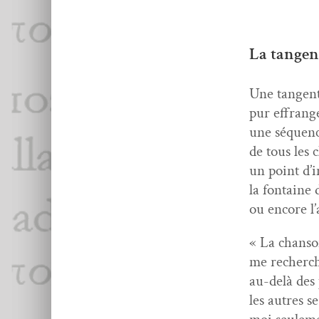
La tangen
Une tan­gent
pur effrang
une séquenc
de tous les 
un point d’i
la fontaine 
ou encore l’
« La chan­so
me recherch
au-delà des 
les autres s