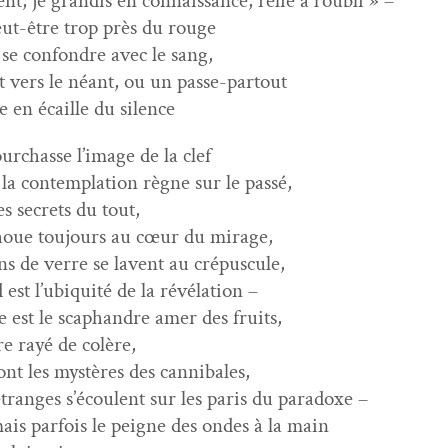
t, je gran­dis en con­nais­sance, relié à l’oubli » –
eut-être trop près du rouge
se con­fon­dre avec le sang,
t vers le néant, ou un passe-partout
e en écaille du silence
ur­chas­se l’image de la clef
 la con­tem­pla­tion règne sur le passé,
es secrets du tout,
choue tou­jours au cœur du mirage,
ns de verre se lavent au crépuscule,
d est l’ubiquité de la révélation –
e est le scaphan­dre amer des fruits,
re rayé de colère,
nt les mys­tères des cannibales,
tranges s’écoulent sur les paris du paradoxe –
is par­fois le peigne des ondes à la main