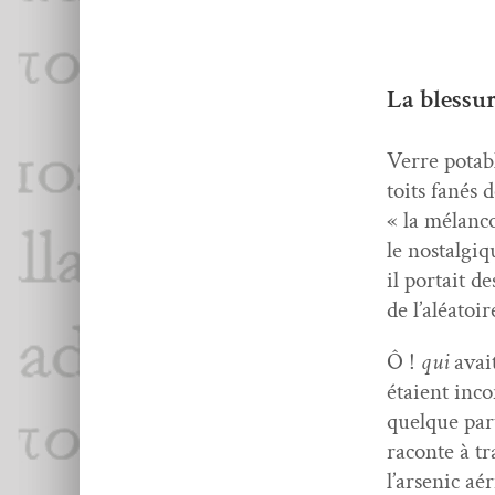
La blessur
Verre potab
toits fanés 
« la mélan­c
le nos­tal­gi
il por­tait 
de l’aléatoir
Ô !
qui
avai
étaient inco
quelque par
racon­te à t
l’arsenic aé