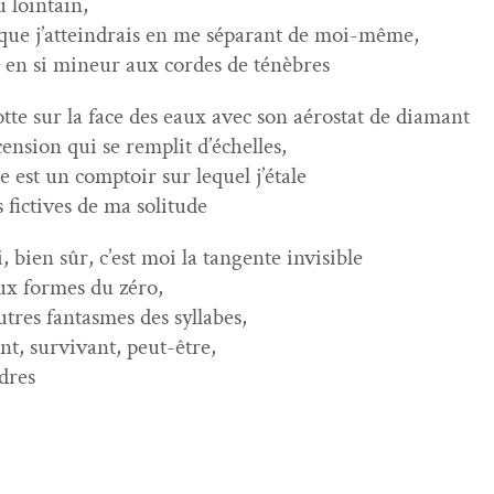
 lointain,
n que j’atteindrais en me séparant de moi-même,
s en si mineur aux cordes de ténèbres
lotte sur la face des eaux avec son aéro­stat de diamant
cension qui se rem­plit d’échelles,
ie est un comp­toir sur lequel j’étale
s fic­tives de ma solitude
, bien sûr, c’est moi la tan­gente invisible
eux formes du zéro,
utres fan­tasmes des syllabes,
t, sur­vivant, peut-être,
dres