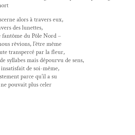
mort
s­cerne alors à tra­vers eux,
vers des lunettes,
e fan­tôme du Pôle Nord –
nous rêvions, l’être même
ute transper­cé par la fleur,
de syl­labes mais dépourvu de sens,
 insat­is­fait de soi-même,
ste­ment parce qu’il a su
 ne pou­vait plus celer