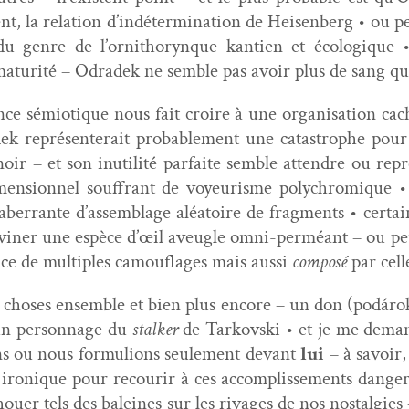
t, la rela­tion d’indétermination de Heisen­berg • ou p
u genre de l’ornithorynque kantien et écologique • b
matu­rité – Odradek ne sem­ble pas avoir plus de sang q
ce sémi­o­tique nous fait croire à une organ­i­sa­tion cac
k représen­terait prob­a­ble­ment une cat­a­stro­phe pou
oir – et son inutil­ité par­faite sem­ble atten­dre ou re
­men­sion­nel souf­frant de voyeurisme poly­chromique •
ber­rante d’assemblage aléa­toire de frag­ments • cer­taine
vin­er une espèce d’œil aveu­gle omni-per­méant – ou peu
ce de mul­ti­ples cam­ou­flages mais aus­si
com­posé
par cell
s choses ensem­ble et bien plus encore – un don (podáro
un per­son­nage du
stalk­er
de Tarkovs­ki • et je me deman
ns ou nous for­mulions seule­ment devant
lui
– à savoir,
trop ironique pour recourir à ces accom­plisse­ments dan­g
échouer tels des baleines sur les rivages de nos nos­tal­gie