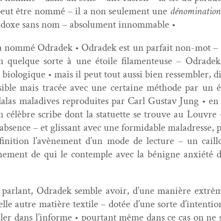
t peut être nom­mé – il a non seule­ment une
dénom­i­na­tion
­doxe sans nom – absol­u­ment innommable •
a l’a nom­mé Odradek • Odradek est un par­fait non-mot
en quelque sorte à une étoile fil­a­menteuse – Odrad
iologique • mais il peut tout aus­si bien ressem­bler, dis­o
i­ble mais tracée avec une cer­taine méth­ode par un 
dalas mal­adives repro­duites par Carl Gus­tav Jung • en 
d’un célèbre scribe dont la stat­uette se trou­ve au Lou­vr
absence – et glis­sant avec une for­mi­da­ble mal­adresse, p
­ni­tion l’avènement d’un mode de lec­ture – un cail­l
ement de qui le con­tem­ple avec la bénigne anx­iété de
ent par­lant, Odradek sem­ble avoir, d’une manière extrêm
lle autre matière tex­tile – dotée d’une sorte d’intenti
ouler dans l’informe • pour­tant même dans ce cas on ne s