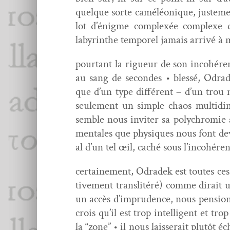
quelque sorte caméléonique, juste­men
lot d’énigme com­plexée com­plexe d
labyrinthe tem­porel jamais arrivé à 
pour­tant la rigueur de son inco­héren
au sang de sec­on­des • blessé, Odrade
que d’un type dif­férent – d’un trou n
seule­ment un sim­ple chaos mul­ti­di
sem­ble nous inviter sa poly­chromie a
men­tales que physiques nous font de
al d’un tel œil, caché sous l’incohéren
cer­taine­ment, Odradek est toutes ce
tive­ment translitéré) comme dirait 
un accès d’imprudence, nous pen­sio
crois qu’il est trop intel­li­gent et 
la “zone” • il nous lais­serait plutôt 