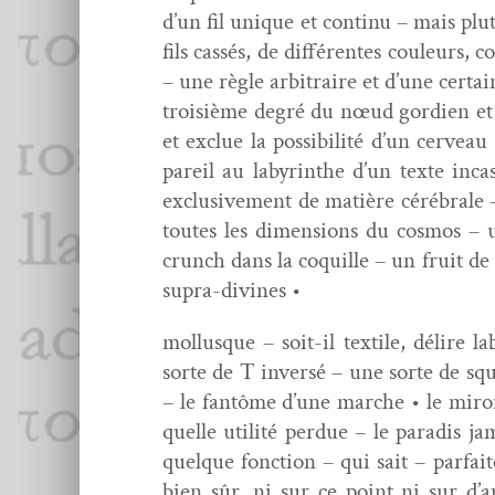
d’un fil unique et con­tinu – mais pl
fils cassés, de dif­férentes couleurs,
– une règle arbi­traire et d’une cer­t
troisième degré du nœud gor­di­en et
et exclue la pos­si­bil­ité d’un cervea
pareil au labyrinthe d’un texte incas
exclu­sive­ment de matière cérébrale –
toutes les dimen­sions du cos­mos –
crunch dans la coquille – un fruit de la
supra-divines •
mol­lusque – soit-il tex­tile, délire 
sorte de T inver­sé – une sorte de squ
– le fan­tôme d’une marche • le miroi
quelle util­ité per­due – le par­adis 
quelque fonc­tion – qui sait – par­fai
bien sûr, ni sur ce point ni sur d’a