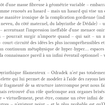
utôt d’une masse fibreuse à géométrie vari­able – embar­r
 comme renoués au hasard – mais un hasard qui vise un en
aine manière ironique de la com­pli­ca­tion gor­di­enne (in
 neveu, du côté mater­nel, du labyrinthe de Dédale) – un
u – accen­tu­ant l’impression inef­fa­ble d’une men­ace onir
 – pour­rait sur­gir n’importe quand – qui sait – un nou
 court-cir­cuité des idées les plus incom­préhen­si­bles 
 un con­tin­u­um méta­physique de hyper-hyper… espace
 con­nais­sance pareil à un infi­ni éven­tail option­nel – v
labyrinthique fil­a­menteux – Odradek n’
est
pas totale­me
elette qui lui per­met de mod­el­er à l’aide des rayons l
r frag­men­té de sa struc­ture inter­rompue peut nous fa
jamais retrou­vé d’un rôle quel­conque aux organes brisés 
te • virtuelle­ment, peut-être, comme un rêve infi­ni de l’
utres – n’existent point – et le plus prob­a­ble est qu’