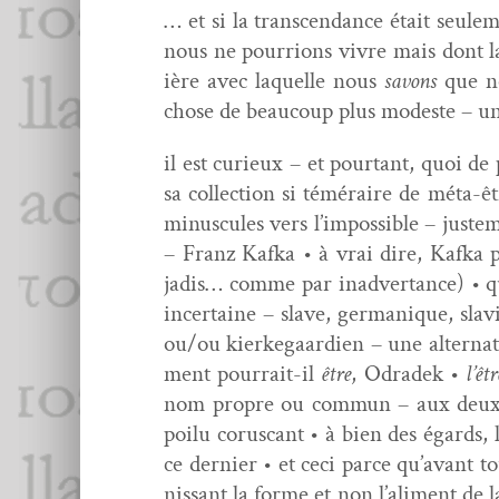
… et si la tran­scen­dance était seule
nous ne pour­rions vivre mais dont la
ière avec laque­lle nous
savons
que no
chose de beau­coup plus mod­este – une
il est curieux – et pour­tant, quoi de
sa col­lec­tion si téméraire de méta-ê
minus­cules vers l’impossible – juste
– Franz Kaf­ka • à vrai dire, Kaf­ka p
jadis… comme par inad­ver­tance) • q
incer­taine – slave, ger­manique, sl
ou/ou kierkegaar­di­en – une alter­na­
ment pour­rait-il
être
, Odradek •
l’êt
nom pro­pre ou com­mun – aux deux, é
poilu cor­us­cant • à bien des égards,
ce dernier • et ceci parce qu’avant to
nissant la forme et non l’aliment de 