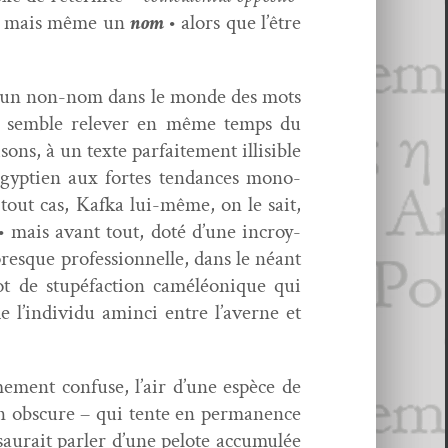
mais même un
nom
• alors que l’être
 – un non-nom dans le monde des mots
ek sem­ble relever en même temps du
ns, à un texte par­faite­ment illis­i­ble
égyp­tien aux fortes ten­dances mono­
tout cas, Kaf­ka lui-même, on le sait,
e • mais avant tout, doté d’une incroy­
resque pro­fes­sion­nelle, dans le néant
ot de stupé­fac­tion caméléonique qui
 l’individu amin­ci entre l’averne et
e­ment con­fuse, l’air d’une espèce de
on obscure – qui tente en per­ma­nence
aurait par­ler d’une pelote accu­mulée