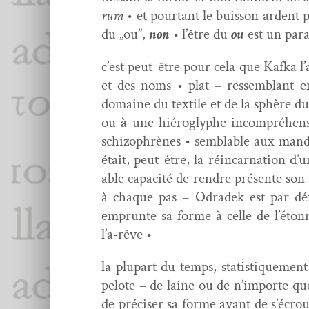
rum
• et pour­tant le buis­son arden
du „ou”,
non
• l’être du
ou
est un para
c’est peut-être pour cela que Kaf­k
et des noms • plat – ressem­blant 
domaine du tex­tile et de la sphère du b
ou à une hiéro­glyphe incom­préhen­s
schiz­o­phrènes • sem­blable aux man­
était, peut-être, la réin­car­na­tion 
able capac­ité de ren­dre présente son 
à chaque pas – Odradek est par déf­i
emprunte sa forme à celle de l’étonn
l’a‑rêve •
la plu­part du temps, sta­tis­tique­m
pelote – de laine ou de n’importe que
de pré­cis­er sa forme avant de s’écr