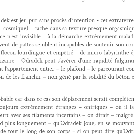
dek est jeu pur sans procès d’intention • cet extrater­r
-cos­mique) – cache dans sa tex­ture presque orgas­miqu
 ce n’est invis­i­ble – à la démarche extrême­ment mal­a
ser­vent de pattes sem­blent inca­pables de soutenir son c
de flo­con lour­dingue et empêtré – de micro-labyrinth
izarre – Odradek peut s’avérer d’une rapid­ité ful­gu­r
nt l’appartement entier – le pla­fond – le par­courant comm
n de les franchir – non gêné par la solid­ité du béton et
­a­ble car dans ce cas son déplace­ment serait com­plète­me
u­jours extrême­ment étranges – oniriques – où il la
court avec ses fil­a­ments incer­tains – on dirait – mal­
ard plus longue­ment – qu’Odradek joue, en se mou­vant p
e de tout le long de son corps – si on peut dire qu’Odr