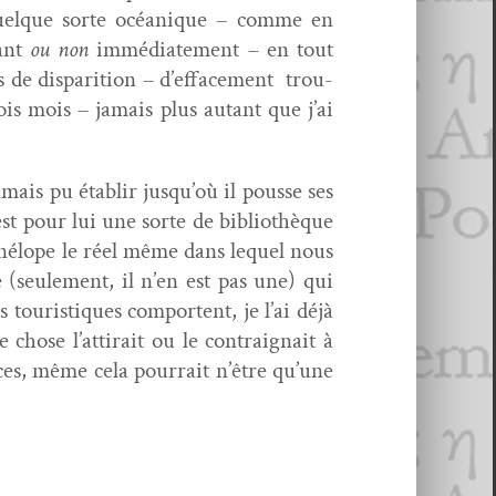
n quelque sorte océanique – comme en
sant
ou non
immé­di­ate­ment – en tout
es de dis­pari­tion – d’effacement trou­
ois mois – jamais plus autant que j’ai
amais pu établir jusqu’où il pousse ses
st pour lui une sorte de bib­lio­thèque
-péné­lope le réel même dans lequel nous
 (seule­ment, il n’en est pas une) qui
 touris­tiques com­por­tent, je l’ai déjà
hose l’attirait ou le con­traig­nait à
­ces, même cela pour­rait n’être qu’une