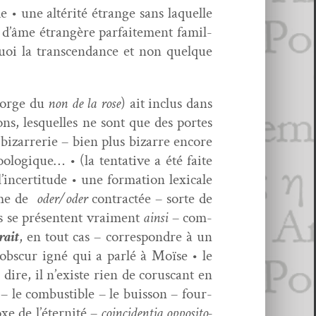
e • une altérité étrange sans laque­lle
 d’âme étrangère par­faite­ment famil­
uoi la tran­scen­dance et non quelque
 Jorge du
non de la rose
) ait inclus dans
ions, lesquelles ne sont que des portes
 bizarrerie – bien plus bizarre encore
ologique… • (la ten­ta­tive a été faite
ertitude • une for­ma­tion lex­i­cale
orme de
oder/oder
con­trac­tée – sorte de
es se présen­tent vrai­ment
ain­si
– com­
rait
, en tout cas – cor­re­spon­dre à un
obscur igné qui a par­lé à Moïse • le
ire, il n’existe rien de cor­us­cant en
– le com­bustible – le buis­son – four­
xe de l’éternité –
coin­ci­den­tia oppos­i­to­