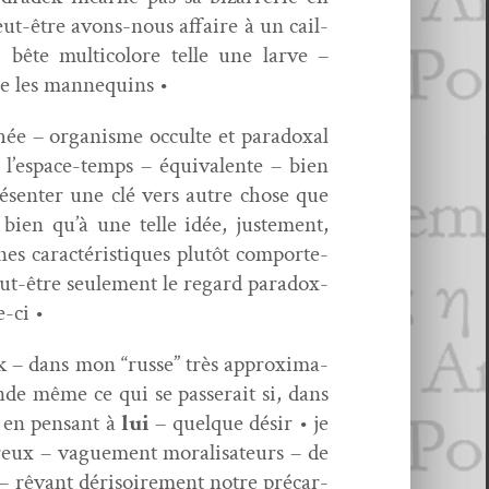
eut-être avons-nous affaire à un cail­
ête mul­ti­col­ore telle une larve –
ue les mannequins •
hée – organ­isme occulte et para­dox­al
r l’espace-temps – équiv­a­lente – bien
présen­ter une clé vers autre chose que
 bien qu’à une telle idée, juste­ment,
s car­ac­téris­tiques plutôt com­porte­
t-être seule­ment le regard para­dox­
e-ci •
k – dans mon “russe” très approx­i­ma­
de même ce qui se passerait si, dans
 en pen­sant à
lui
– quelque désir • je
ereux – vague­ment moral­isa­teurs – de
s – rêvant dérisoire­ment notre pré­car­