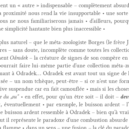
­ment un « autre » indis­pens­able – com­plète­ment absurd
 prox­im­ité nous rend la vie insup­port­able • une sorte
us ne nous famil­iaris­erons jamais • d’ailleurs, pourq
 sim­plic­ité han­tante bien plus inaccessible •
 plus naturel – que le méta-zool­o­giste Borges (le frère
tres – sans doute, incom­plète comme toutes les col­lec­t
­ment
Odradek
– la créa­ture de signes de son com­père en
our­rait faire lui-même par­tie d’une col­lec­tion méta-zo
uant à Odradek… Odradek est avant tout un signe de l’inc
av­isée – un nom tchèque, peut-être – si ce n’est une f
tive sus­pendue car en fait cam­ou­flée • mais si les chos
re du „ou”
• en effet, pour qu’un être soit – il doit –
dev
ventuelle­ment • par exem­ple, le buis­son ardent – l’
 le buis­son ardent ressem­ble à Odradek – bien qu’à vrai d
ut il représente le para­doxe d’une com­bus­tion absurde 
la flamme • dans un sens – une fusion – la clé du para­do