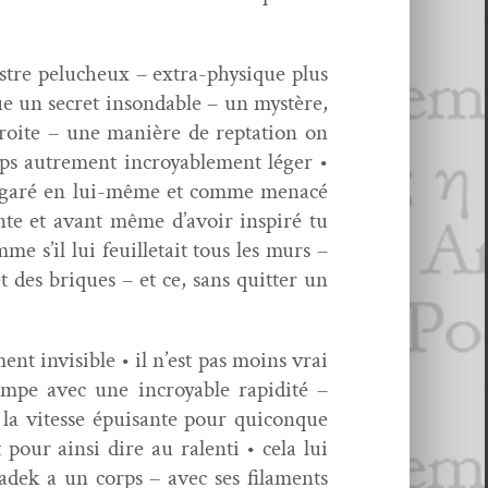
estre pelucheux – extra-physique plus
e un secret insond­able – un mys­tère,
droite – une manière de rep­ta­tion on
orps autrement incroy­able­ment léger •
e égaré en lui-même et comme men­acé
ante et avant même d’avoir inspiré tu
e s’il lui feuil­letait tous les murs –
 des briques – et ce, sans quit­ter un
nt invis­i­ble • il n’est pas moins vrai
mpe avec une incroy­able rapid­ité –
gré la vitesse épuisante pour quiconque
our ain­si dire au ralen­ti • cela lui
adek a un corps – avec ses fil­a­ments