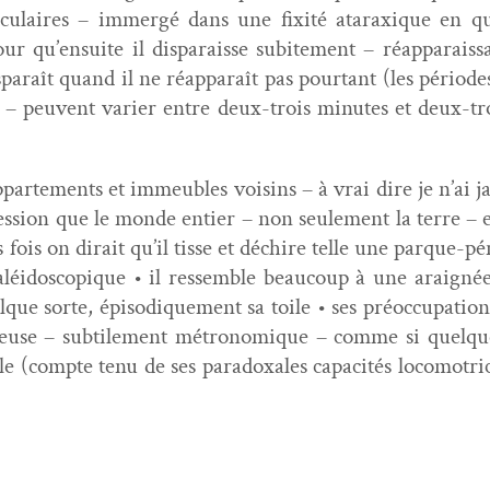
cir­cu­laires – immergé dans une fix­ité atarax­ique e
r qu’ensuite il dis­paraisse subite­ment – réap­pa­rais­
­paraît quand il ne réap­pa­raît pas pour­tant (les péri­od
 – peu­vent vari­er entre deux-trois min­utes et deux-tr
 apparte­ments et immeubles voisins – à vrai dire je n’ai j
ression que le monde entier – non seule­ment la terre – e
es fois on dirait qu’il tisse et déchire telle une par­que
léi­do­scopique • il ressem­ble beau­coup à une araignée
que sorte, épisodique­ment sa toile • ses préoc­cu­pa­tions
cieuse – sub­tile­ment métronomique – comme si quelque c
­ble (compte tenu de ses para­doxales capac­ités loco­motri