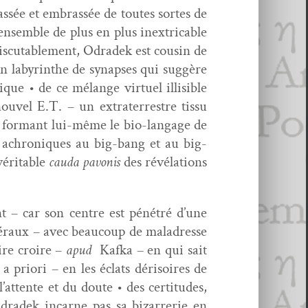
assée et embrassée de toutes sortes de
sem­ble de plus en plus inex­tri­ca­ble
dis­cutable­ment, Odradek est cousin de
 labyrinthe de synaps­es qui sug­gère
ique • de ce mélange virtuel illis­i­ble
­v­el E.T. – un extrater­restre tis­su
et for­mant lui-même le bio-lan­gage de
s achroniques au big-bang et au big-
éri­ta­ble
cau­da pavo­nis
des révéla­tions
nt – car son cen­tre est pénétré d’une
atéraux – avec beau­coup de mal­adresse
ire croire –
apud
Kaf­ka – en qui sait
a pri­ori – en les éclats dérisoires de
attente et du doute • des cer­ti­tudes,
Odradek incar­ne pas sa bizarrerie en