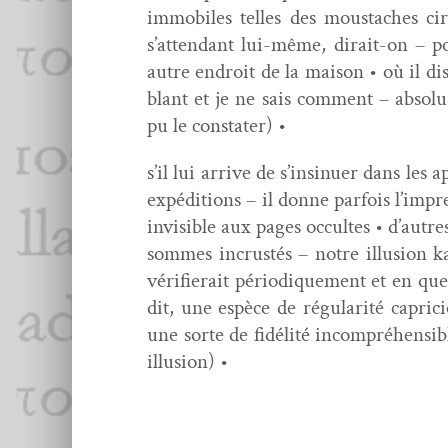
immo­biles telles des mous­tach­es 
s’attendant lui-même, dirait-on – pou
autre endroit de la mai­son • où il dis
blant et je ne sais com­ment – absolu
pu le constater) •
s’il lui arrive de s’insinuer dans les
expédi­tions – il donne par­fois l’imp
invis­i­ble aux pages occultes • d’autr
sommes incrustés – notre illu­sion ka
véri­fierait péri­odique­ment et en quel
dit, une espèce de régu­lar­ité capri
une sorte de fidél­ité incom­préhen­si
illusion) •