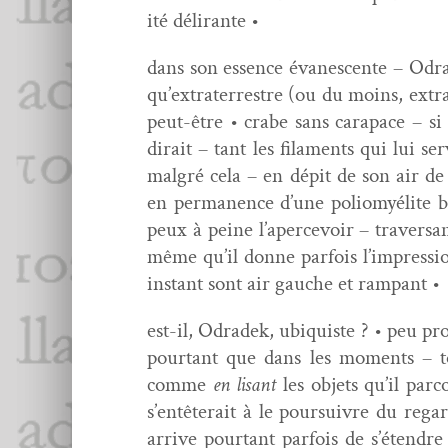
ité délirante •
dans son essence évanes­cente – Odra
qu’extraterrestre (ou du moins, extra
peut-être • crabe sans cara­pace – si
dirait – tant les fil­a­ments qui lui 
mal­gré cela – en dépit de son air 
en per­ma­nence d’une poliomyélite b
peux à peine l’apercevoir – tra­ver­sa
même qu’il donne par­fois l’impressio
instant sont air gauche et rampant •
est-il, Odradek, ubiquiste ? • peu prob
pour­tant que dans les moments – to
comme
en lisant
les objets qu’il par­
s’entêterait à le pour­suiv­re du reg
arrive pour­tant par­fois de s’étendr