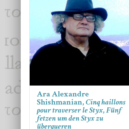
Ara Alexandre Shishmanian,
Cinq
haillons pour traverser le Styx
,
Fünf
fetzen um den Styx zu überqueren
Ara Alexandre Shishmanian
Poèmes
Ara Alexandre
Shishmanian,
Cinq haillons
pour traverser le Styx
,
Fünf
fetzen um den Styx zu
überqueren