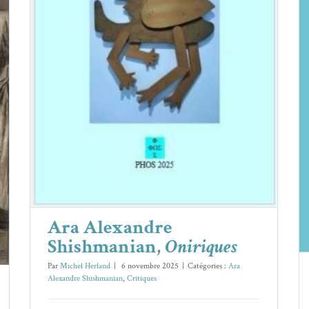
Ara Alexandre Shishmanian,
Oniriques
Ara Alexandre Shishmanian
Critiques
Ara Alexandre
Shishmanian,
Oniriques
Par
Michel Herland
|
6 novembre 2025
|
Catégories :
Ara
Alexandre Shishmanian
,
Critiques