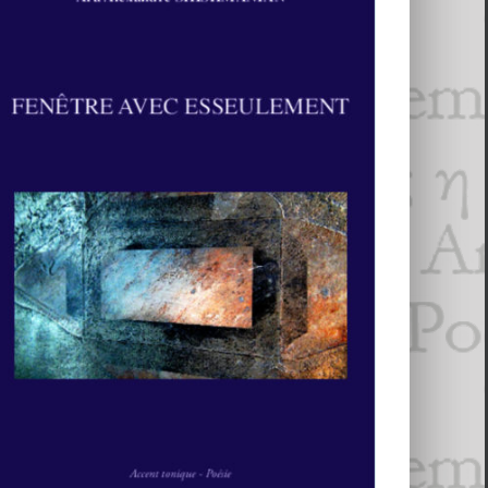
Ara Alexandre Shishmanian,
Fenêtre
avec esseulement
Ara Alexandre Shishmanian
Essais