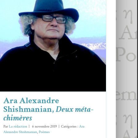
Ara Alexandre Shishmanian,
Deux
méta-chimères
Ara Alexandre Shishmanian
Poèmes
Ara Alexandre
Shishmanian,
Deux méta-
chimères
Par
La rédaction
|
6 novembre 2019
|
Catégories :
Ara
Alexandre Shishmanian
,
Poèmes