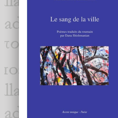
Ara Alexandre Shishmanian,
Le sang
de la ville
Ara Alexandre Shishmanian
Essais & Chroniques