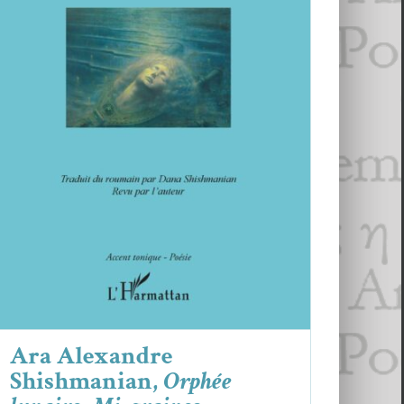
Ara Alexandre Shishmanian,
Orphée
lunaire
,
Mi-graines
Ara Alexandre Shishmanian
Critiques
Ara Alexandre
Shishmanian,
Orphée