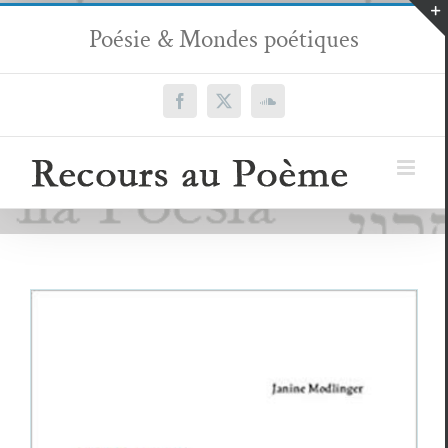
Passer
Poésie & Mondes poétiques
au
contenu
Facebook
X
SoundCloud