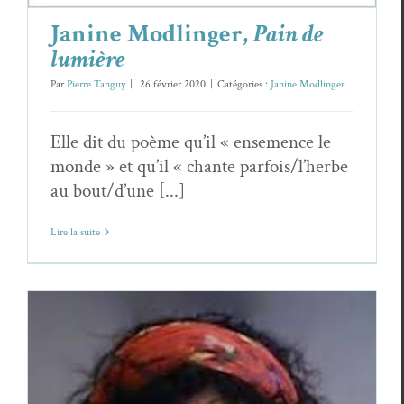
Janine Modlinger,
Pain de
lumière
Par
Pierre Tanguy
|
26 février 2020
|
Catégories :
Janine Modlinger
Elle dit du poème qu’il « ensemence le
monde » et qu’il « chante parfois/l’herbe
au bout/d’une [...]
Lire la suite