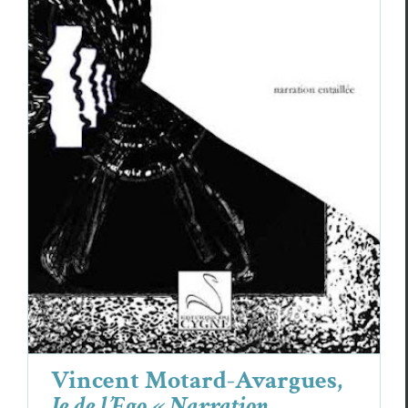
Vincent Motard-Avargues,
Je de l’Ego «
Narration entaillée »
Vincent Motard-Avargues
Vincent Motard-Avargues,
Je de l’Ego « Narration