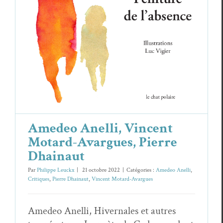
Amedeo Anelli, Vincent Motard-
Avargues, Pierre Dhainaut
Amedeo Anelli
Critiques
Pierre Dhainaut
Vincent Motard-Avargues
Amedeo Anelli, Vincent
Motard-Avargues, Pierre
Dhainaut
Par
Philippe Leuckx
|
21 octobre 2022
|
Catégories :
Amedeo Anelli
,
Critiques
,
Pierre Dhainaut
,
Vincent Motard-Avargues
Amedeo Anelli, Hivernales et autres