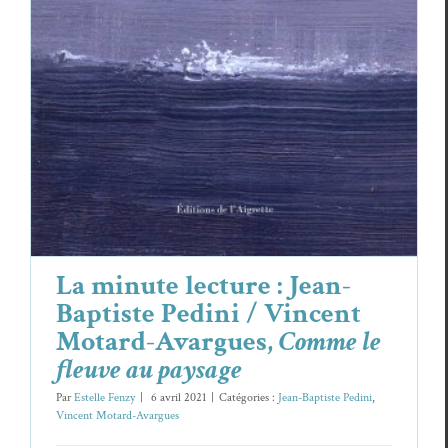
fleuve au paysage
Jean-Baptiste Pedini
Vincent Motard-Avargues
La minute lecture : Jean-
Baptiste Pedini / Vincent
Motard-Avargues,
Comme le
fleuve au paysage
Par
Estelle Fenzy
|
6 avril 2021
|
Catégories :
Jean-Baptiste Pedini
,
Vincent Motard-Avargues