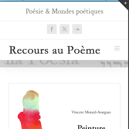
Passer
Poésie & Mondes poétiques
au
contenu
Facebook
X
SoundCloud