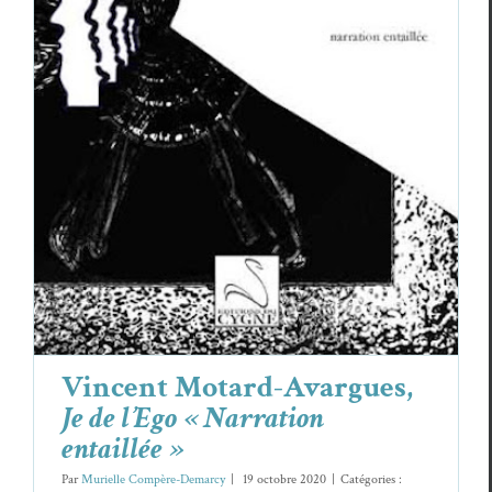
Vincent Motard-Avargues,
Je de l’Ego «
Narration entaillée »
Vincent Motard-Avargues
Vincent Motard-Avargues,
Je de l’Ego « Narration
entaillée »
Par
Murielle Compère-Demarcy
|
19 octobre 2020
|
Catégories :