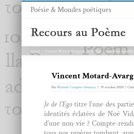
Passer
Poésie & Mondes poétiques
au
contenu
Vincent Motard-Avargues, Je de l’Ego « Narration entaillée
Accueil
Vincent Motard-Avarg
Par
Murielle Compère-Demarcy
|
19 octobre 2020
|
Caté
Je de l’Ego
titre l’une des par­ti
iden­tités éclatées de Noé Vid
d’une non-vie ? Compte-ren­du p
tous nos repères tombent, arma­t