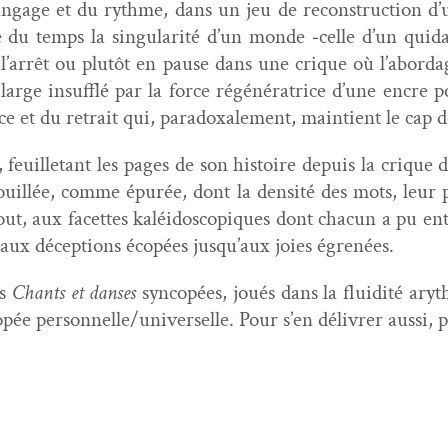
an­gage et du rythme, dans un jeu de recon­struc­tion d
ge du temps la sin­gu­lar­ité d’un monde ‑celle d’un qui
 l’arrêt ou plutôt en pause dans une crique où l’abordage
large insuf­flé par la force régénéra­trice d’une encre p
 et du retrait qui, para­doxale­ment, main­tient le cap de
, feuil­letant les pages de son his­toire depuis la crique
il­lée, comme épurée, dont la den­sité des mots, leur p
t, aux facettes kaléi­do­scopiques dont cha­cun a pu ent
 aux décep­tions écopées jusqu’aux joies égrenées.
es
Chants et dans­es
syn­copées, joués dans la flu­id­ité ary­
pée personnelle/universelle. Pour s’en délivr­er aus­si, p