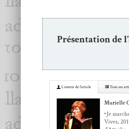
Présentation de l
L’au­teur de l’article
Tous ses arti
Murielle
‣Je march
Vives, 2014