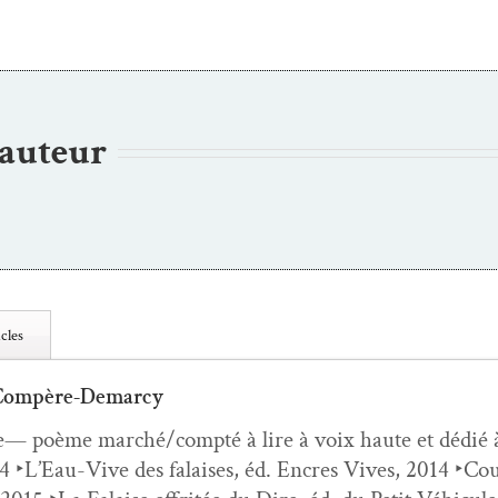
’auteur
cles
 Compère-Demarcy
e— poème marché/compté à lire à voix haute et dédié
 ‣L’Eau-Vive des falais­es, éd. Encres Vives, 2014 ‣Coupu