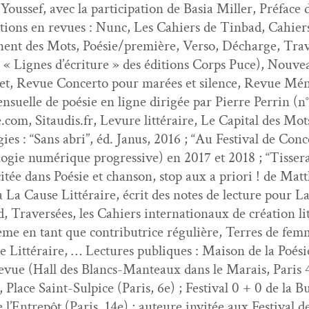
sef, avec la par­tic­i­pa­tion de Basia Miller, Pré­face
ca­tions en revues : Nunc, Les Cahiers de Tin­bad, Cahiers 
nent des Mots, Poésie/première, Ver­so, Décharge, Tra­ve
c « Lignes d’écriture » des édi­tions Corps Puce), Nou­
et, Revue Con­cer­to pour marées et silence, Revue Mén
n­su­elle de poésie en ligne dirigée par Pierre Per­rin (
.com, Sitaudis.fr, Lev­ure lit­téraire, Le Cap­i­tal des Mot
ies : “Sans abri”, éd. Janus, 2016 ; “Au Fes­ti­val de Co
olo­gie numérique pro­gres­sive) en 2017 et 2018 ; “Tis­s
tée dans Poésie et chan­son, stop aux a pri­ori ! de Matt
à La Cause Lit­téraire, écrit des notes de lec­ture pour L
 Tra­ver­sées, les Cahiers inter­na­tionaux de créa­tion l
me en tant que con­tributrice régulière, Ter­res de femme
re Lit­téraire, … Lec­tures publiques : Mai­son de la Poé
Revue (Hall des Blancs-Man­teaux dans le Marais, Paris 
 Place Saint-Sulpice (Paris, 6e) ; Fes­ti­val 0 + 0 de la B
e l’Entrepôt (Paris, 14e) ; auteure invitée aux Fes­ti­va