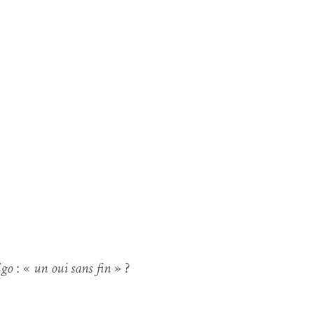
Ego
: «
un oui sans fin
» ?