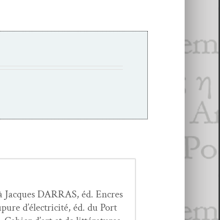
 à Jacques DARRAS, éd. Encres
re d’élec­tric­ité, éd. du Port