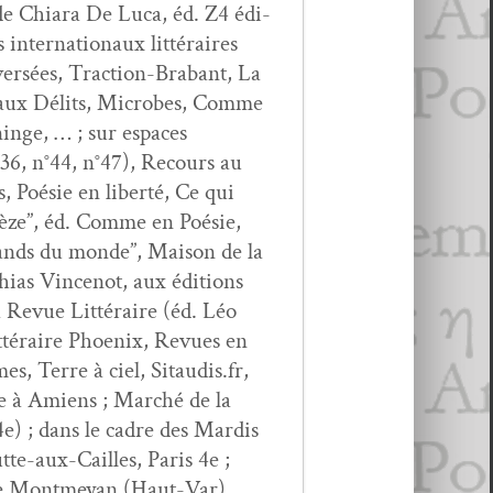
 de Chiara De Luca, éd. Z4 édi­
inter­na­tionaux lit­téraires
r­sées, Trac­tion-Bra­bant, La
veaux Dél­its, Microbes, Comme
inge, … ; sur espaces
n°36, n°44, n°47), Recours au
s, Poésie en lib­erté, Ce qui
n­cèze”, éd. Comme en Poésie,
erands du monde”, Mai­son de la
hias Vin­cenot, aux édi­tions
a Revue Lit­téraire (éd. Léo
it­téraire Phoenix, Revues en
s, Terre à ciel, Sitaudis.fr,
sie à Amiens ; Marché de la
4e) ; dans le cadre des Mardis
utte-aux-Cailles, Paris 4e ;
l de Mont­meyan (Haut-Var)