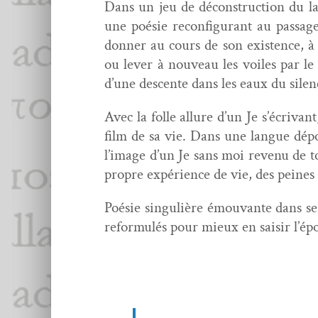
Dans un jeu de décon­struc­tion du l
une poésie recon­fig­u­rant au pas­sa
don­ner au cours de son exis­tence, à
ou lever à nou­veau les voiles par le 
d’une descente dans les eaux du silence
Avec la folle allure d’un Je s’écrivant
film de sa vie. Dans une langue dépou
l’image d’un Je sans moi revenu de tou
pro­pre expéri­ence de vie, des peines
Poésie sin­gulière émou­vante dans s
refor­mulés pour mieux en saisir l’épo