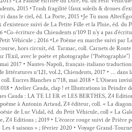
 2015 ‣La Falaise effritée du Dire, éd. du Petit Véhicule, C
dents, 2015 ‣Trash fragilité (faux soleils & drones d’ex­i
i dans le ciel, éd. La Porte, 2015 ‣Je Tu mon AlterÉ­goïs
d’ex­is­tence suivi de La Petite Fille et la Pluie, éd. du P
‣Co-écri­t­ure du Chien­dents n°109 Il n’y a pas d’écri­t
Petit Véhicule ; 2016 ‣Le Poème en marche suivi par Le
ourse, hors cir­cuit, éd. Tar­mac, coll. Car­nets de Route 
r l’Exil, avec le poète et pho­tographe (“Poé­togra­phi
; mai 2017 ‣ Nantes-Napoli, français-ital­iano tra­duc­ti
 de lit­téra­tures n°121, vol.2, Chien­dents, 2017 ‣ … dan
oll. Encres Blanch­es n°718, mai 2018 ‣ L’Oiseau invis­i­
8 ‣ Ate­lier Cau­da, clap ! et Illus­tra­tions in Pein­dre 
ques Cau­da : LA TE LI ER et LES BERTHES, Z4 Edi­ti
poème à Antonin Artaud, Z4 édi­teur, coll. « La diag­o­nale
oésie de Luc Vidal, éd. du Petit Véhicule, coll « La Gal
re, Z4 Edi­tions ; 2019 ‣ L’écorce rouge suivi de Prière
« Les 4 saisons » ; févri­er 2020 ‣ Voy­age Grand-Tour­n