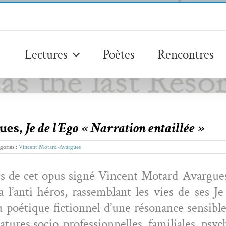
Lectures
Poètes
Rencontres
 »
ues,
Je de l’Ego « Narration entaillée »
gories :
Vincent Motard-Avargues
es de cet opus signé Vin­cent Motard-Avar­gues,
a l’anti-héros, rassem­blant les vies de ses J
oé­tique fic­tion­nel d’une réso­nance sen­si­
ures socio-pro­fes­sion­nelles, famil­iales, psy­