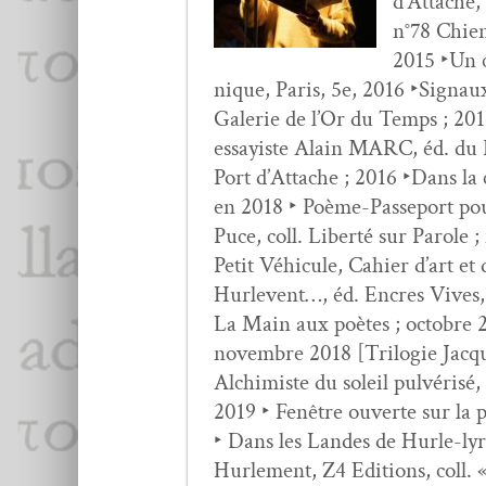
d’At­tache,
n°78 Chien­
2015 ‣Un cr
nique, Paris, 5e, 2016 ‣Sig­naux 
Galerie de l’Or du Temps ; 2016 
essay­iste Alain MARC, éd. du 
Port d’Attache ; 2016 ‣Dans la c
en 2018 ‣ Poème-Passe­port pou
Puce, coll. Lib­erté sur Parole 
Petit Véhicule, Cahi­er d’art et
Hurlevent…, éd. Encres Vives, c
La Main aux poètes ; octo­bre 201
novem­bre 2018 [Trilo­gie Jac
Alchimiste du soleil pul­vérisé, 
2019 ‣ Fenêtre ouverte sur la p
‣ Dans les Lan­des de Hurle-ly
Hurlement, Z4 Edi­tions, coll. 