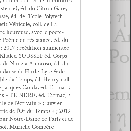
ahi­er d’art et de lit­téra­tures
s­tence), éd. du Cit­ron Gare,
te, éd. de l’Ecole Poly­tech­
etit Véhicule, coll. de La
­ure heureuse, avec le poète-
 Poème en résis­tance, éd. du
; 2017 ; réédi­tion aug­men­tée
e”) Khaled YOUSSEF éd. Corps
ons de Nun­zia Amoroso, éd. du
s la danse de Hurle-Lyre & de
ble du Temps, éd. Hen­ry, coll.
de Jacques Cau­da, éd. Tar­mac ;
ons + PEINDRE, éd. Tar­mac] ‣
 de l’écrivain » ; jan­vi­er
erie de l’Or du Temps » ; 2019
 pour Notre-Dame de Paris et de
esol, Murielle Com­père-