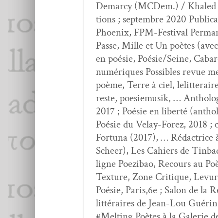
Demar­cy (MCDem.) / Khaled Yous
tions ; sep­tem­bre 2020 Pub­li­
Phoenix, FPM-Fes­ti­val Per­ma­
Passe, Mille et Un poètes (ave
en poésie, Poésie/Seine, Cabar
numériques Pos­si­bles revue me
poème, Terre à ciel, lelitteraire
reste, poe­siemusik, … Antholo­g
2017 ; Poésie en lib­erté (anth
Poésie du Velay-Forez, 2018 ; ci
For­tu­na (2017), … Rédac­trice 
Scheer), Les Cahiers de Tin­bad,
ligne Poez­ibao, Recours au Poè
Tex­ture, Zone Cri­tique, Lev­u
Poésie, Paris,6e ; Salon de la 
lit­téraires de Jean-Lou Guérin,
#Melt­ing Poètes à la Galerie d