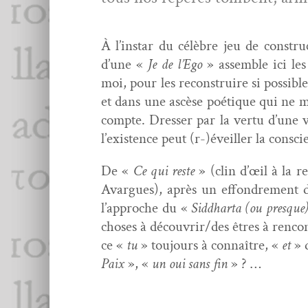
À l’instar du célèbre jeu de con­struc­
d’une «
Je de
l’Ego
» assem­ble ici les
moi, pour les recon­stru­ire si pos­si­
et dans une ascèse poé­tique qui ne ma
compte. Dress­er par la ver­tu d’une v
l’existence peut (r-)éveiller la consci
De «
Ce qui reste
» (clin d’œil à la 
Avar­gues), après un effon­drement de
l’approche du «
Sid­dhar­ta (ou
presque
choses à découvrir/des êtres à ren­con
ce «
tu
» tou­jours à con­naître, «
et
» 
Paix
», «
un oui sans fin
» ? …