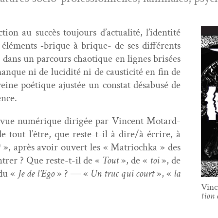
tion au suc­cès tou­jours d’actualité, l’identité
 élé­ments ‑brique à brique- de ses dif­férents
ble dans un par­cours chao­tique en lignes brisées
nque ni de lucid­ité ni de caus­tic­ité en fin de
eine poé­tique ajustée un con­stat dés­abusé de
ence.
revue numérique dirigée par Vin­cent Motard-
 tout l’être, que reste-t-il à dire/à écrire, à
)
», après avoir ouvert les « Matri­ochka » des
­tr­er ? Que reste-t-il de «
Tout
», de «
toi
», de
du «
Je de l’Ego
» ? ― «
Un truc qui
court
», «
la
Vin­
tion 