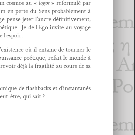
’un cos­mos au «
logos
» refor­mulé par
dam en perte du Sens prob­a­ble­ment à
 pense jeter l’ancre défini­tive­ment,
oé­tique- Je de l’Ego invite au voy­age
 l’espoir.
 d’existence où il entame de tourn­er le
uis­sance poé­tique, refait le monde à
revoir déjà la fragilité au cours de sa
th­mique de flash­backs et d’instantanés
eut-être, qui sait ?