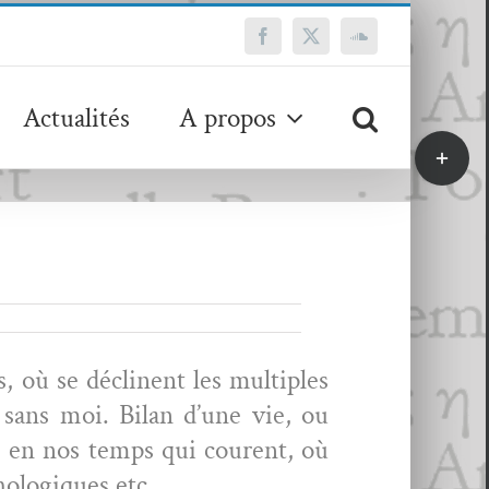
Facebook
X
SoundCloud
Actualités
A propos
Bascule
de
la
zone
de
la
barre
coulissa
 où se décli­nent les mul­ti­ples
e sans moi. Bilan d’une vie, ou
ble en nos temps qui courent, où
chologiques etc.