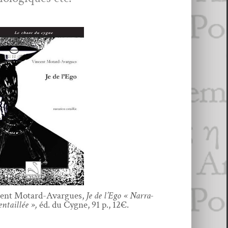
cent Motard-Avar­gues,
Je de l’Ego « Nar­ra­
entail­lée »,
éd. du Cygne, 91 p., 12€.