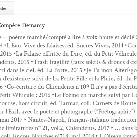
cles
 Compère-Demarcy
e— poème marché/compté à lire à voix haute et dédié
 ‣L’Eau-Vive des falais­es, éd. Encres Vives, 2014 ‣Coupu
 2015 ‣La Falaise effritée du Dire, éd. du Petit Véhicule, C
dents, 2015 ‣Trash fragilité (faux soleils & drones d’ex­i
i dans le ciel, éd. La Porte, 2015 ‣Je Tu mon AlterÉ­goïs
d’ex­is­tence suivi de La Petite Fille et la Pluie, éd. du P
‣Co-écri­t­ure du Chien­dents n°109 Il n’y a pas d’écri­t
Petit Véhicule ; 2016 ‣Le Poème en marche suivi par Le
ourse, hors cir­cuit, éd. Tar­mac, coll. Car­nets de Route 
r l’Exil, avec le poète et pho­tographe (“Poé­togra­phi
; mai 2017 ‣ Nantes-Napoli, français-ital­iano tra­duc­ti
 de lit­téra­tures n°121, vol.2, Chien­dents, 2017 ‣ … dan
oll. Encres Blanch­es n°718, mai 2018 ‣ L’Oiseau invis­i­