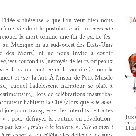
n l’idée « théseuse » que l’on veut bien nous
d’une vie dont le pos­tu­lat serait un
memen­to
rejouer la mort comme une fin de par­tie fes­
i au Mex­ique ni au sud-ouest des États-Unis
e des Morts) ni ne nous invite à courir
es(ses) con­fon­dus (net­toyés de leurs ori­peaux
on
» dans une con­trée où la vacuité (et non la
 mort et (se) la fait. À l’instar de Petit Mus­cle
u, auquel l’adolescent nar­ra­teur se plaît à
­ti­men­taire), lors de célébra­tions mas­tur­ba­
 nar­ra­teur habitent la Cité (alors que «
le mon­
l joie pour trans­gress­er les inter­dits de toutes
Jac
r
» ; pour défray­er la rou­tine en révo­lu­tion­
crisp
és par les «
pen­dus à la lanterne
».
Fête la mort !
Litz­
l bien ouvert
», en célèbre les délices : les sup­