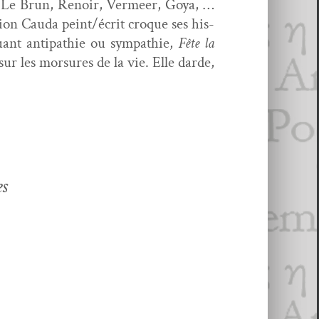
el, Le Brun, Renoir, Ver­meer, Goya, …
ix­ion Cau­da peint/écrit croque ses his­
uant antipathie ou sym­pa­thie,
Fête la
ur les mor­sures de la vie. Elle darde,
es