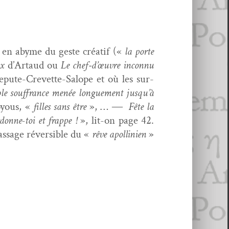
se en abyme du geste créatif («
la porte
ux
d’Artaud ou
Le chef‑d’œuvre incon­nu
e­pute-Crevette-Salope et où les sur­
ri­ble souf­france menée longue­ment
jusqu’à
oy­ous, «
filles sans être
», … ―
Fête la
rdonne-toi
et frappe !
», lit-on page 42.
as­sage réversible du «
rêve apollinien
»