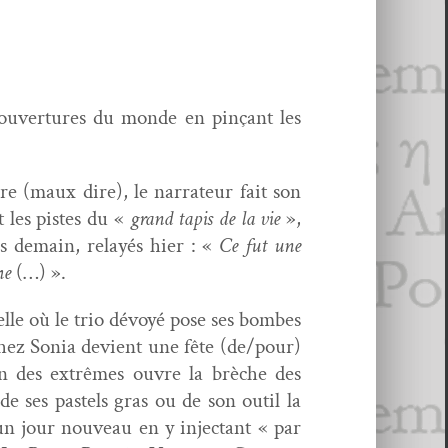
 ouver­tures du monde en pinçant les
re (maux dire), le nar­ra­teur fait son
t les pistes du «
grand tapis de la vie
»,
cés demain, relayés hier : «
Ce fut une
me
(…) ».
elle où le trio dévoyé pose ses bombes
 chez Sonia devient une fête (de/pour)
on des extrêmes ouvre la brèche des
 de ses pas­tels gras ou de son out­il la
’un jour nou­veau en y injec­tant « par