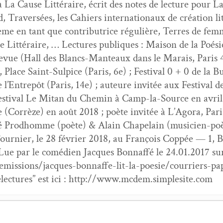
à La Cause Lit­téraire, écrit des notes de lec­ture pour L
 Tra­ver­sées, les Cahiers inter­na­tionaux de créa­tion l
me en tant que con­tributrice régulière, Ter­res de femme
re Lit­téraire, … Lec­tures publiques : Mai­son de la Poé
Revue (Hall des Blancs-Man­teaux dans le Marais, Paris 
 Place Saint-Sulpice (Paris, 6e) ; Fes­ti­val 0 + 0 de la B
e l’Entrepôt (Paris, 14e) ; auteure invitée aux Fes­ti­va
Fes­ti­val Le Mitan du Chemin à Camp-la-Source en avr
 (Cor­rèze) en août 2018 ; poète invitée à L’Agora, Par
é Prod­homme (poète) & Alain Chapelain (musi­cien-poèt
urnier, le 28 févri­er 2018, au François Cop­pée — 1, B
Lue par le comé­di­en Jacques Bon­naf­fé le 24.01.2017 su
emissions/jacques-bonnaffe-lit-la-poesie/courriers-p
elec­tures” est ici : http://www.mcdem.simplesite.com
­gues,
Je de l’Ego « Nar­ra­tion entail­lée »
- 19 octo­bre 2020