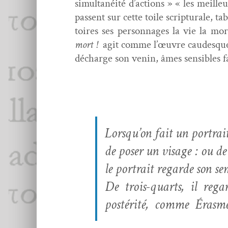
simul­tanéité d’actions » « les meill
passent sur cette toile scrip­turale, ta
toires ses per­son­nages la vie la mo
mort !
agit comme l’œuvre caudesque tel
décharge son venin, âmes sen­si­bles fa
Lorsqu’on fait un por­trait,
de pos­er un vis­age : ou de
le por­trait regarde son se
De trois-quarts, il regard
postérité, comme Érasme p