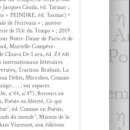
de Jacques Cau­da, éd. Tar­mac ;
ons + PEINDRE, éd. Tar­mac] ‣
 de l’écrivain » ; jan­vi­er
erie de l’Or du Temps » ; 2019
 pour Notre-Dame de Paris et de
esol, Murielle Com­père-
 de Chiara De Luca, éd. Z4 édi­
inter­na­tionaux lit­téraires
r­sées, Trac­tion-Bra­bant, La
veaux Dél­its, Microbes, Comme
inge, … ; sur espaces
n°36, n°44, n°47), Recours au
s, Poésie en lib­erté, Ce qui
n­cèze”, éd. Comme en Poésie,
erands du monde”, Mai­son de la
hias Vin­cenot, aux édi­tions