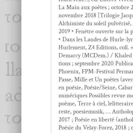
La Main aux poètes ; octo­bre 201
novem­bre 2018 [Trilo­gie Jac
Alchimiste du soleil pul­vérisé, 
2019 ‣ Fenêtre ouverte sur la p
‣ Dans les Lan­des de Hurle-ly
Hurlement, Z4 Edi­tions, coll. 
Demar­cy (MCDem.) / Khaled Yous
tions ; sep­tem­bre 2020 Pub­li­
Phoenix, FPM-Fes­ti­val Per­ma­
Passe, Mille et Un poètes (ave
en poésie, Poésie/Seine, Cabar
numériques Pos­si­bles revue me
poème, Terre à ciel, lelitteraire
reste, poe­siemusik, … Antholo­g
2017 ; Poésie en lib­erté (anth
Poésie du Velay-Forez, 2018 ; ci