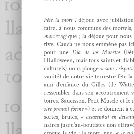
Fête
la mort !
déjoue avec jubi­la­tio
faire, à nous com­muns des mor­tels, 
mori
trag­ique ; la déjoue pour nous 
tive. Cau­da ne nous emmène pas ic
pour une
Día de los Muer­tos
(Fêt
l’Halloween, mais tous saints et diabl
cul­turels) nous plonge «
sans crispa­ti
van­ité) de notre vie ter­restre fête la
ami d’enfance du Gilles (de Wat­tea
ressem­bler dans son accou­trement ves
toires. Saucis­son, Petit Mus­cle et le
stre pre­nait forme
») et se don­nent à cu
sortes, brutes, «
assas­sin
(s)
en deveni
naires jusqu’au-boutistes non effray
croque la vie : la mort, nue, «
le cu