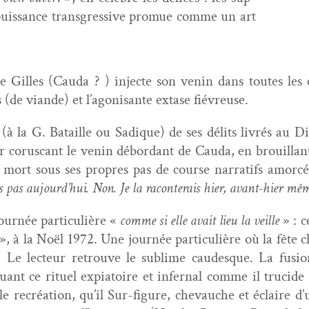
uis­sance trans­gres­sive pro­mue comme un art
 Gilles (Cau­da ? ) injecte son venin dans toutes les
s (de viande) et l’agonisante extase fiévreuse.
à la G. Bataille ou Sadique) de ses dél­its livrés au Di
or­us­cant le venin débor­dant de Cau­da, en brouil­lan
 mort sous ses pro­pres pas de course nar­rat­ifs amor­
s pas
aujourd’hui. Non. Je la racon­terais hier, avant-hier mê
urnée par­ti­c­ulière «
comme si elle avait lieu la veille
» : c
», à la Noël 1972. Une journée par­ti­c­ulière où la fête
 Le lecteur retrou­ve le sub­lime caudesque. La fusi
uant ce rit­uel expi­a­toire et infer­nal comme il tru­cide
le recréa­tion, qu’il Sur-fig­ure, chevauche et éclaire d