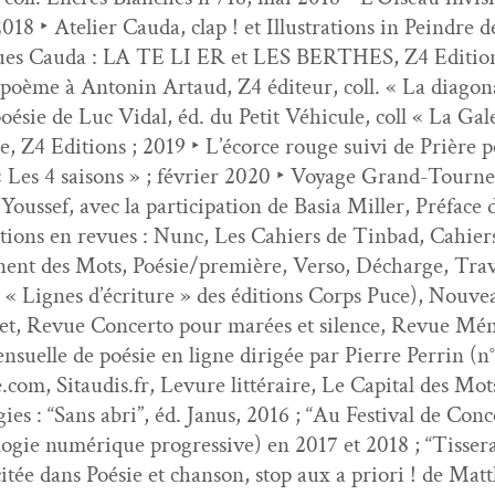
8 ‣ Ate­lier Cau­da, clap ! et Illus­tra­tions in Pein­dre 
ques Cau­da : LA TE LI ER et LES BERTHES, Z4 Edi­ti
poème à Antonin Artaud, Z4 édi­teur, coll. « La diag­o­nale
oésie de Luc Vidal, éd. du Petit Véhicule, coll « La Gal
re, Z4 Edi­tions ; 2019 ‣ L’écorce rouge suivi de Prière
« Les 4 saisons » ; févri­er 2020 ‣ Voy­age Grand-Tour­n
sef, avec la par­tic­i­pa­tion de Basia Miller, Pré­face
ca­tions en revues : Nunc, Les Cahiers de Tin­bad, Cahiers 
nent des Mots, Poésie/première, Ver­so, Décharge, Tra­ve
c « Lignes d’écriture » des édi­tions Corps Puce), Nou­
et, Revue Con­cer­to pour marées et silence, Revue Mén
n­su­elle de poésie en ligne dirigée par Pierre Per­rin (
.com, Sitaudis.fr, Lev­ure lit­téraire, Le Cap­i­tal des Mot
ies : “Sans abri”, éd. Janus, 2016 ; “Au Fes­ti­val de Co
olo­gie numérique pro­gres­sive) en 2017 et 2018 ; “Tis­s
tée dans Poésie et chan­son, stop aux a pri­ori ! de Matt