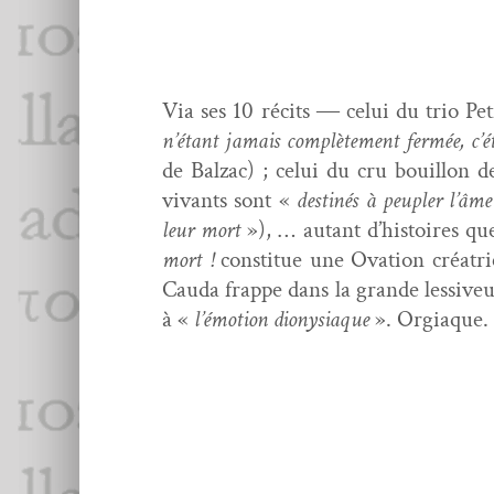
Via ses 10 réc­its ― celui du trio Pe
n’étant jamais com­plète­ment fer­mée, c’é
de Balzac) ; celui du cru bouil­lon 
vivants sont «
des­tinés
à peu­pler l’âme
leur mort
»), … autant d’histoires que
mort !
con­stitue une Ova­tion créa­tri
Cau­da frappe dans la grande lessiveu
à «
l’émotion dionysi­aque
». Orgiaque. 