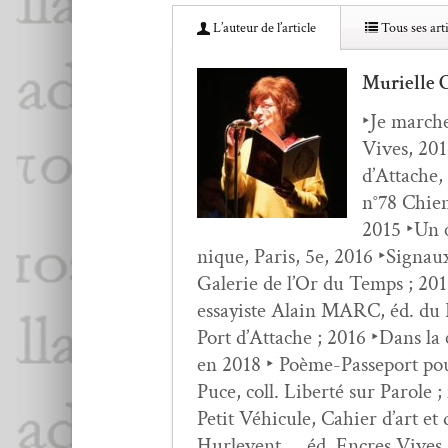
L’au­teur de l’article
Tous ses arti
Murielle
‣Je march
Vives, 2014
d’At­tache,
n°78 Chien­
2015 ‣Un cr
nique, Paris, 5e, 2016 ‣Sig­naux 
Galerie de l’Or du Temps ; 2016 
essay­iste Alain MARC, éd. du 
Port d’Attache ; 2016 ‣Dans la c
en 2018 ‣ Poème-Passe­port pou
Puce, coll. Lib­erté sur Parole 
Petit Véhicule, Cahi­er d’art et
Hurlevent…, éd. Encres Vives, c