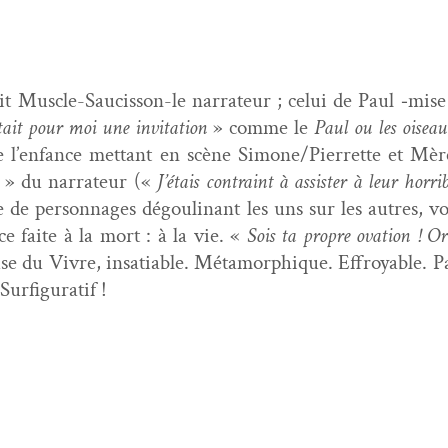
tit Mus­cle-Saucis­son-le nar­ra­teur ; celui de Paul ‑mi
tait pour moi une invi­ta­tion
» comme le
Paul ou les oisea
de l’enfance met­tant en scène Simone/Pierrette et Mèr
» du nar­ra­teur («
J’étais con­traint à assis­ter à leur hor­
 de per­son­nages dégouli­nant les uns sur les autres, v
ce faite à la mort : à la vie. «
Sois ta pro­pre ova­tion ! O
se du Vivre, insa­tiable. Méta­mor­phique. Effroy­able. P
Surfiguratif !