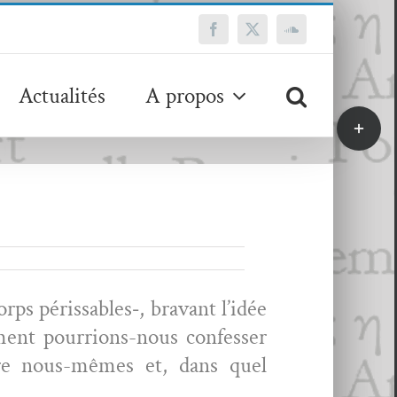
Facebook
X
SoundCloud
Actualités
A propos
Bascule
de
la
zone
de
la
barre
coulissa
rps périssables‑, bra­vant l’idée
ment pour­rions-nous con­fess­er
ître nous-mêmes et, dans quel