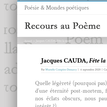
Passer
Poésie & Mondes poétiques
au
contenu
Jacques CAUDA, Fête la mort !
Accueil
Jacques CAUDA,
Fête la
Par
Murielle Compère-Demarcy
|
6 septembre 2020
|
Ca
Quelle légèreté (pourquoi pas) i
d’une éter­nité post-mortem, fr
nos éclats obscurs, nous pau
intérêt ?).