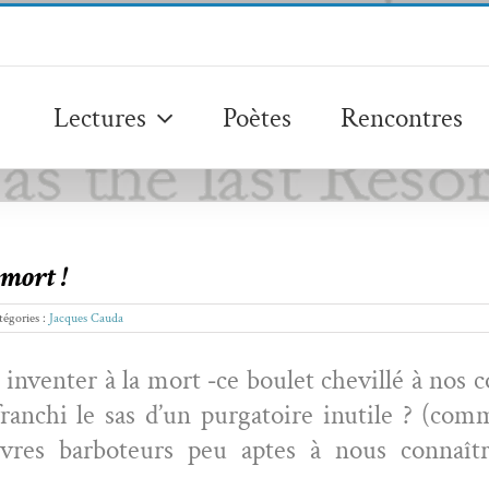
Lectures
Poètes
Rencontres
 mort !
tégories :
Jacques Cauda
nven­ter à la mort ‑ce boulet chevil­lé à nos co
anchi le sas d’un pur­ga­toire inutile ? (com­
­vres bar­bo­teurs peu aptes à nous con­na