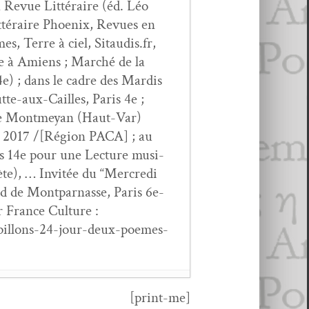
a Revue Lit­téraire (éd. Léo
it­téraire Phoenix, Revues en
s, Terre à ciel, Sitaudis.fr,
sie à Amiens ; Marché de la
4e) ; dans le cadre des Mardis
utte-aux-Cailles, Paris 4e ;
l de Mont­meyan (Haut-Var)
il 2017 /[Région PACA] ; au
is 14e pour une Lec­ture musi­
e), … Invitée du “Mer­cre­di
d de Mont­par­nasse, Paris 6e-
r France Cul­ture :
apillons-24-jour-deux-poemes-
[print-me]