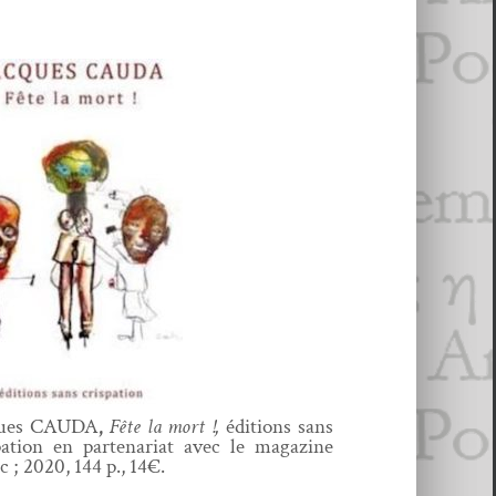
ques CAUDA
,
Fête la mort !
,
édi­tions sans
a­tion en parte­nar­i­at avec le mag­a­zine
ic ; 2020, 144 p., 14€.