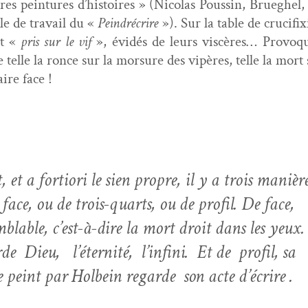
eures pein­tures d’histoires » (Nico­las Poussin, Bruegh
ble de tra­vail du «
Pein­drécrire
»). Sur la table de cru­ci­f
rt «
pris sur le vif
», évidés de leurs vis­cères… Provo­q
le la ronce sur la mor­sure des vipères, telle la mort s
ire face !
 et a for­tiori le sien pro­pre, il y a trois manièr
 face, ou de trois-quarts, ou de pro­fil. De face,
m­blable, c’est-à-dire la mort droit dans les yeux.
e Dieu, l’éternité, l’infini. Et de pro­fil, sa
eint par Hol­bein regarde son acte d’écrire
.