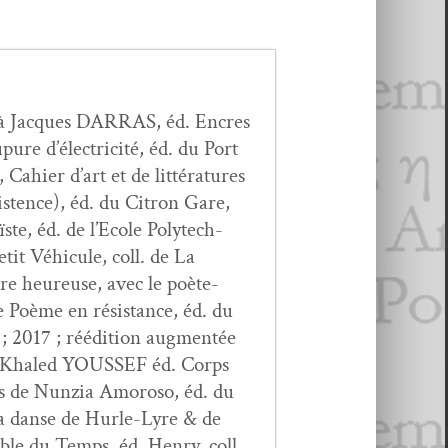
 à Jacques DARRAS, éd. Encres
re d’élec­tric­ité, éd. du Port
ahi­er d’art et de lit­téra­tures
s­tence), éd. du Cit­ron Gare,
te, éd. de l’Ecole Poly­tech­
etit Véhicule, coll. de La
­ure heureuse, avec le poète-
 Poème en résis­tance, éd. du
; 2017 ; réédi­tion aug­men­tée
e”) Khaled YOUSSEF éd. Corps
ons de Nun­zia Amoroso, éd. du
s la danse de Hurle-Lyre & de
ble du Temps, éd. Hen­ry, coll.