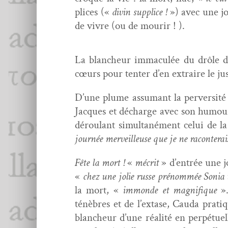
plices («
divin sup­plice !
») avec une jo
de vivre (ou de mourir ! ).
La blancheur immac­ulée du drôle de
cœurs pour ten­ter d’en extraire le ju
D’une plume assumant la per­ver­sité (
Jacques et décharge avec son humour c
déroulant simul­tané­ment celui de la
journée mer­veilleuse que je ne racon­terai
Fête la mort !
«
mécrit
» d’entrée une jo
«
chez une jolie russe prénom­mée Sonia
la mort, «
immonde et mag­nifique
».
ténèbres et de l’extase, Cau­da pra­ti­q
blancheur d’une réal­ité en per­pétuel