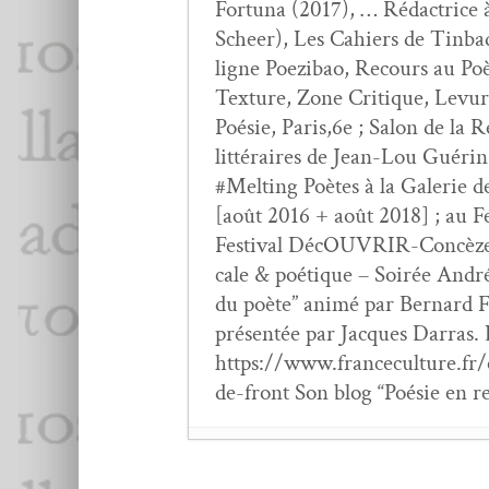
For­tu­na (2017), … Rédac­trice 
Scheer), Les Cahiers de Tin­bad,
ligne Poez­ibao, Recours au Poè
Tex­ture, Zone Cri­tique, Lev­u
Poésie, Paris,6e ; Salon de la 
lit­téraires de Jean-Lou Guérin,
#Melt­ing Poètes à la Galerie d
[août 2016 + août 2018] ; au 
Fes­ti­val DécOU­VRIR-Con­cèze
cale & poé­tique – Soirée Andr
du poète” ani­mé par Bernard Fo
présen­tée par Jacques Dar­ras. 
https://www.franceculture.fr/
de-front Son blog “Poésie en r
Vin­cent Motard-Avar