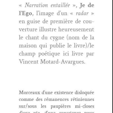
«
Nar­ra­tion entail­lée
»,
Je de
l’Ego
, l’image d’un «
radar
»
en guise de pre­mière de cou­
ver­ture illus­tre heureuse­ment
le chant du cygne (nom de la
mai­son qui pub­lie le livre)/le
champ poé­tique ici livre par
Vin­cent Motard-Avargues.
Morceaux d’une exis­tence dis­lo­quée
comme des réma­nences rétini­ennes
sur/sous les paupières mi-clos­es
d’une vie, d’une con­science pour