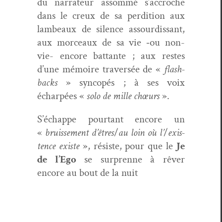
du nar­ra­teur assom­mé s’accroche
dans le creux de sa perdi­tion aux
lam­beaux de silence assour­dis­sant,
aux morceaux de sa vie ‑ou non-
vie- encore bat­tante ; aux restes
d’une mémoire tra­ver­sée de «
flash­
backs
» syn­copés ; à ses voix
écharpées «
solo de mille chœurs
».
S’échappe pour­tant encore un
«
bruisse­ment d’êtres
/
au loin où l’
/
exis­
tence existe
», résiste, pour que le
Je
de l’Ego
se sur­prenne à rêver
encore au bout de la nuit