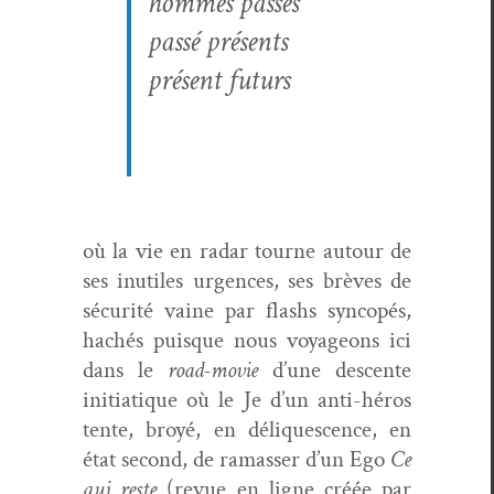
hommes passés
passé présents
présent futurs
où la vie en radar tourne autour de
ses inutiles urgences, ses brèves de
sécu­rité vaine par flashs syn­copés,
hachés puisque nous voy­a­geons ici
dans le
road-movie
d’une descente
ini­ti­a­tique où le Je d’un anti-héros
tente, broyé, en déliques­cence, en
état sec­ond, de ramass­er d’un Ego
Ce
qui reste
(revue en ligne créée par