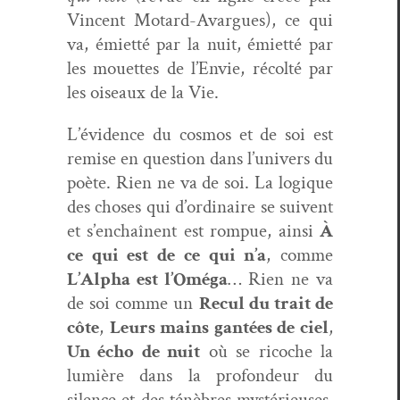
Vin­cent Motard-Avar­gues), ce qui
va, émi­et­té par la nuit, émi­et­té par
les mou­ettes de l’Envie, récolté par
les oiseaux de la Vie.
L’évidence du cos­mos et de soi est
remise en ques­tion dans l’univers du
poète. Rien ne va de soi. La logique
des choses qui d’ordinaire se suiv­ent
et s’enchaînent est rompue, ain­si
À
ce qui est de ce qui n’a
, comme
L’Alpha est l’Oméga
… Rien ne va
de soi comme un
Recul du trait de
côte
,
Leurs mains gan­tées de ciel
,
Un écho de nuit
où se ric­oche la
lumière dans la pro­fondeur du
silence et des ténèbres mys­térieuses.