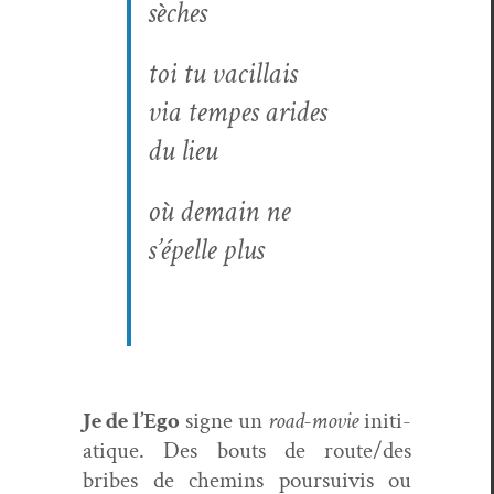
sèch­es
toi tu vacillais
via tem­pes arides
du lieu
où demain ne
s’épelle plus
Je de l’Ego
signe un
road-movie
ini­ti­
a­tique. Des bouts de route/des
bribes de chemins pour­suiv­is ou