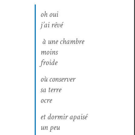
oh oui
j’ai rêvé
à une cham­bre
moins
froide
où con­serv­er
sa terre
ocre
et dormir apaisé
un peu