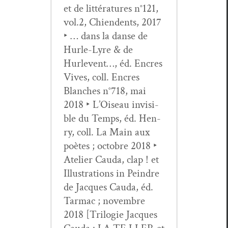
et de lit­téra­tures n°121,
vol.2, Chien­dents, 2017
‣ … dans la danse de
Hurle-Lyre & de
Hurlevent…, éd. Encres
Vives, coll. Encres
Blanch­es n°718, mai
2018 ‣ L’Oiseau invis­i­
ble du Temps, éd. Hen­
ry, coll. La Main aux
poètes ; octo­bre 2018 ‣
Ate­lier Cau­da, clap ! et
Illus­tra­tions in Pein­dre
de Jacques Cau­da, éd.
Tar­mac ; novem­bre
2018 [Trilo­gie Jacques