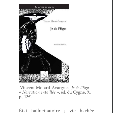
Vin­cent Motard-Avar­gues,
Je de l’Ego
« Nar­ra­tion entail­lée »
, éd. du Cygne, 91
p., 12€.
État hal­lu­ci­na­toire ; vie hachée