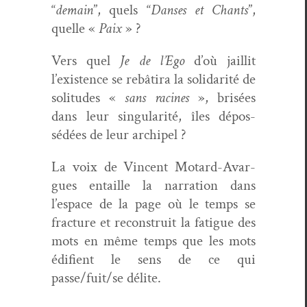
“
demain
”, quels “
Dans­es et Chants
”,
quelle «
Paix
» ?
Vers quel
Je de l’Ego
d’où jail­lit
l’existence se rebâti­ra la sol­i­dar­ité de
soli­tudes «
sans racines
», brisées
dans leur sin­gu­lar­ité, îles dépos­
sédées de leur archipel ?
La voix de Vin­cent Motard-Avar­
gues entaille la nar­ra­tion dans
l’espace de la page où le temps se
frac­ture et recon­stru­it la fatigue des
mots en même temps que les mots
édi­fient le sens de ce qui
passe/fuit/se délite.