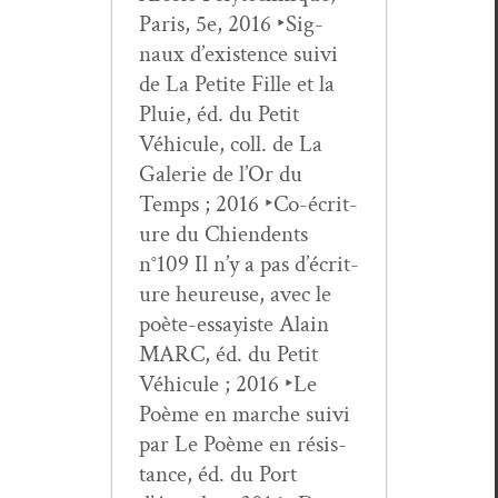
Paris, 5e, 2016 ‣Sig­
naux d’ex­is­tence suivi
de La Petite Fille et la
Pluie, éd. du Petit
Véhicule, coll. de La
Galerie de l’Or du
Temps ; 2016 ‣Co-écri­t­
ure du Chien­dents
n°109 Il n’y a pas d’écri­t­
ure heureuse, avec le
poète-essay­iste Alain
MARC, éd. du Petit
Véhicule ; 2016 ‣Le
Poème en marche suivi
par Le Poème en résis­
tance, éd. du Port