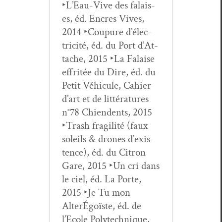
‣L’Eau-Vive des falais­
es, éd. Encres Vives,
2014 ‣Coupure d’élec­
tric­ité, éd. du Port d’At­
tache, 2015 ‣La Falaise
effritée du Dire, éd. du
Petit Véhicule, Cahi­er
d’art et de lit­téra­tures
n°78 Chien­dents, 2015
‣Trash fragilité (faux
soleils & drones d’ex­is­
tence), éd. du Cit­ron
Gare, 2015 ‣Un cri dans
le ciel, éd. La Porte,
2015 ‣Je Tu mon
AlterÉ­goïste, éd. de
l’Ecole Poly­tech­nique,