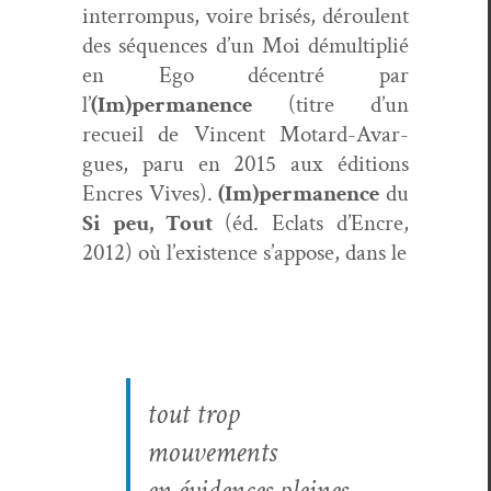
inter­rom­pus, voire brisés, déroulent
des séquences d’un Moi démul­ti­plié
en Ego décen­tré par
l’
(Im)permanence
(titre d’un
recueil de Vin­cent Motard-Avar­
gues, paru en 2015 aux édi­tions
Encres Vives).
(Im)permanence
du
Si peu, Tout
(éd. Eclats d’Encre,
2012) où l’existence s’appose, dans le
tout trop
mouvements
en évi­dences pleines