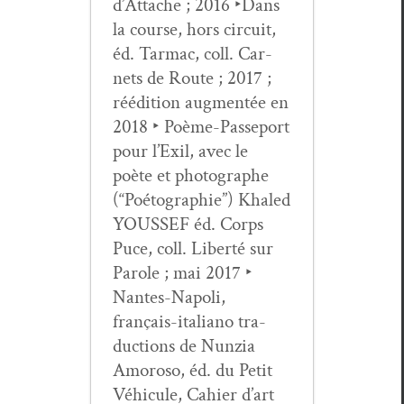
d’Attache ; 2016 ‣Dans
la course, hors cir­cuit,
éd. Tar­mac, coll. Car­
nets de Route ; 2017 ;
réédi­tion aug­men­tée en
2018 ‣ Poème-Passe­port
pour l’Exil, avec le
poète et pho­tographe
(“Poé­togra­phie”) Khaled
YOUSSEF éd. Corps
Puce, coll. Lib­erté sur
Parole ; mai 2017 ‣
Nantes-Napoli,
français-ital­iano tra­
duc­tions de Nun­zia
Amoroso, éd. du Petit
Véhicule, Cahi­er d’art