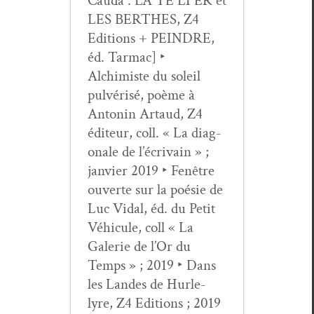
Cau­da : LA TE LI ER et
LES BERTHES, Z4
Edi­tions + PEINDRE,
éd. Tar­mac] ‣
Alchimiste du soleil
pul­vérisé, poème à
Antonin Artaud, Z4
édi­teur, coll. « La diag­
o­nale de l’écrivain » ;
jan­vi­er 2019 ‣ Fenêtre
ouverte sur la poésie de
Luc Vidal, éd. du Petit
Véhicule, coll « La
Galerie de l’Or du
Temps » ; 2019 ‣ Dans
les Lan­des de Hurle-
lyre, Z4 Edi­tions ; 2019