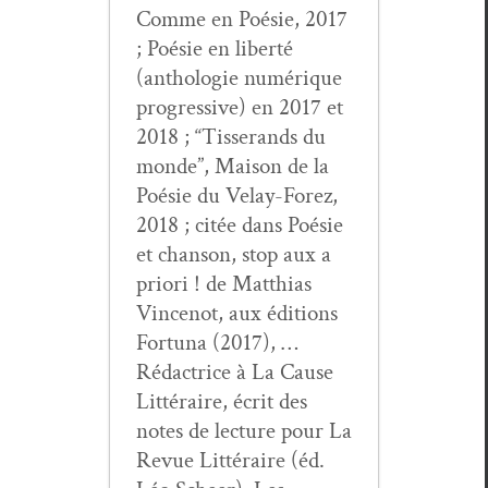
Comme en Poésie, 2017
; Poésie en lib­erté
(antholo­gie numérique
pro­gres­sive) en 2017 et
2018 ; “Tis­serands du
monde”, Mai­son de la
Poésie du Velay-Forez,
2018 ; citée dans Poésie
et chan­son, stop aux a
pri­ori ! de Matthias
Vin­cenot, aux édi­tions
For­tu­na (2017), …
Rédac­trice à La Cause
Lit­téraire, écrit des
notes de lec­ture pour La
Revue Lit­téraire (éd.