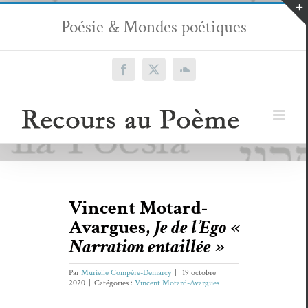
Passer
Poésie & Mondes poétiques
au
contenu
Facebook
X
SoundCloud
Vincent Motard-
Avargues,
Je de l’Ego «
Narration entaillée »
Par
Murielle Compère-Demarcy
|
19 octobre
2020
|
Catégories :
Vincent Motard-Avargues