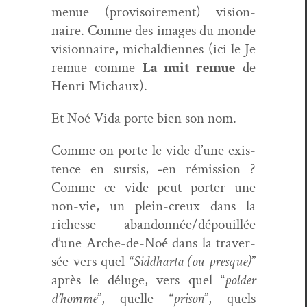
menue (pro­vi­soire­ment) vision­
naire. Comme des images du monde
vision­naire, michal­di­ennes (ici le Je
remue comme
La nuit remue
de
Hen­ri Michaux).
Et Noé Vida porte bien son nom.
Comme on porte le vide d’une exis­
tence en sur­sis, ‑en rémis­sion ?
Comme ce vide peut porter une
non-vie, un plein-creux dans la
richesse abandonnée/dépouillée
d’une Arche-de-Noé dans la tra­ver­
sée vers quel “
Sid­dhar­ta (ou presque)
”
après le déluge, vers quel “
pold­er
d’homme
”, quelle “
prison
”, quels