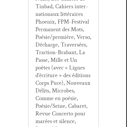
Tin­bad, Cahiers inter­
na­tionaux lit­téraires
Phoenix, FPM-Fes­ti­val
Per­ma­nent des Mots,
Poésie/première, Ver­so,
Décharge, Tra­ver­sées,
Trac­tion-Bra­bant, La
Passe, Mille et Un
poètes (avec « Lignes
d’écriture » des édi­tions
Corps Puce), Nou­veaux
Dél­its, Microbes,
Comme en poésie,
Poésie/Seine, Cabaret,
Revue Con­cer­to pour
marées et silence,