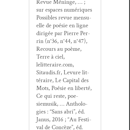
Revue Méninge, … ;
sur espaces numériques
Pos­si­bles revue men­su­
elle de poésie en ligne
dirigée par Pierre Per­
rin (n°36, n°44, n°47),
Recours au poème,
Terre à ciel,
lelitteraire.com,
Sitaudis.fr, Lev­ure lit­
téraire, Le Cap­i­tal des
Mots, Poésie en lib­erté,
Ce qui reste, poe­
siemusik, … Antholo­
gies : “Sans abri”, éd.
Janus, 2016 ; “Au Fes­ti­
val de Con­cèze”, éd.