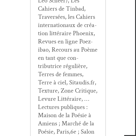
Léo Scheer), Les
Cahiers de Tin­bad,
Tra­ver­sées, les Cahiers
inter­na­tionaux de créa­
tion lit­téraire Phoenix,
Revues en ligne Poez­
ibao, Recours au Poème
en tant que con­
tributrice régulière,
Ter­res de femmes,
Terre à ciel, Sitaudis.fr,
Tex­ture, Zone Cri­tique,
Lev­ure Lit­téraire, …
Lec­tures publiques :
Mai­son de la Poésie à
Amiens ; Marché de la
Poésie, Paris,6e ; Salon