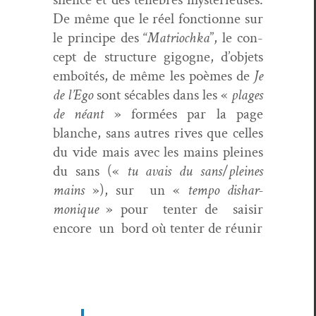
De même que le réel fonc­tionne sur
le principe des “
Matri­ochka
”, le con­
cept de struc­ture gigogne, d’objets
emboîtés, de même les poèmes de
Je
de l’Ego
sont séca­bles dans les «
plages
de néant
» for­mées par la page
blanche, sans autres rives que celles
du vide mais avec les mains pleines
du sans («
tu avais du sans
/
pleines
mains
»), sur un «
tem­po dishar­
monique
» pour ten­ter de saisir
encore un bord où ten­ter de réunir