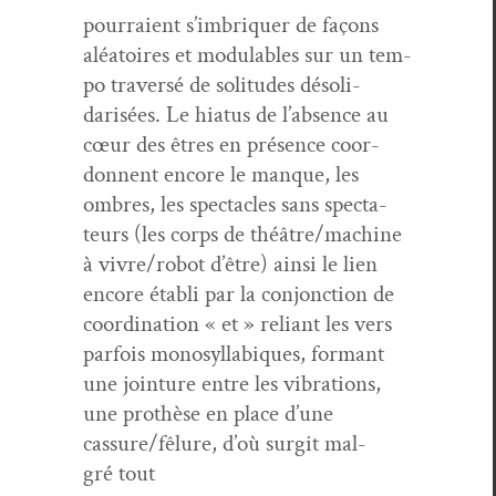
pour­raient s’imbriquer de façons
aléa­toires et mod­u­la­bles sur un tem­
po tra­ver­sé de soli­tudes désol­i­
darisées. Le hia­tus de l’absence au
cœur des êtres en présence coor­
don­nent encore le manque, les
ombres, les spec­ta­cles sans spec­ta­
teurs (les corps de théâtre/machine
à vivre/robot d’être) ain­si le lien
encore établi par la con­jonc­tion de
coor­di­na­tion « et » reliant les vers
par­fois mono­syl­labiques, for­mant
une join­ture entre les vibra­tions,
une pro­thèse en place d’une
cassure/fêlure, d’où sur­git mal­
gré tout