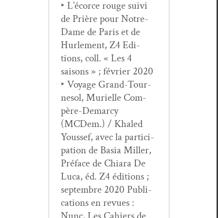
‣ L’écorce rouge suivi
de Prière pour Notre-
Dame de Paris et de
Hurlement, Z4 Edi­
tions, coll. « Les 4
saisons » ; févri­er 2020
‣ Voy­age Grand-Tour­
nesol, Murielle Com­
père-Demar­cy
(MCDem.) / Khaled
Youssef, avec la par­tic­i­
pa­tion de Basia Miller,
Pré­face de Chiara De
Luca, éd. Z4 édi­tions ;
sep­tem­bre 2020 Pub­li­
ca­tions en revues :
Nunc, Les Cahiers de