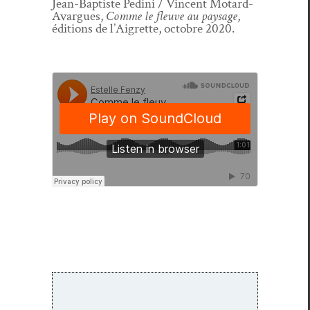
Jean-Bap­tiste Pedi­ni / Vin­cent Motard-
Avar­gues,
Comme le fleuve au paysage
,
édi­tions de l’Aigrette, octo­bre 2020.