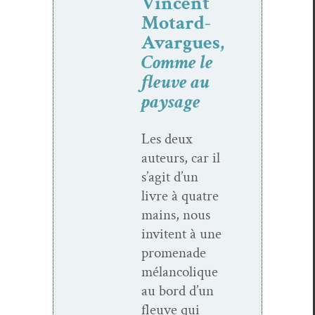
Vincent
Motard-
Avargues,
Comme le
fleuve au
paysage
Les deux
auteurs, car il
s’agit d’un
livre à qua­tre
mains, nous
invi­tent à une
prom­e­nade
mélan­col­ique
au bord d’un
fleuve qui