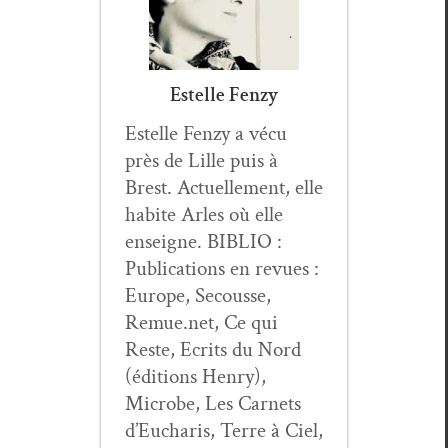
Estelle Fenzy
Estelle Fen­zy a vécu
près de Lille puis à
Brest. Actuelle­ment, elle
habite Arles où elle
enseigne. BIBLIO :
Pub­li­ca­tions en revues :
Europe, Sec­ousse,
Remue.net, Ce qui
Reste, Ecrits du Nord
(édi­tions Hen­ry),
Microbe, Les Car­nets
d’Eucharis, Terre à Ciel,