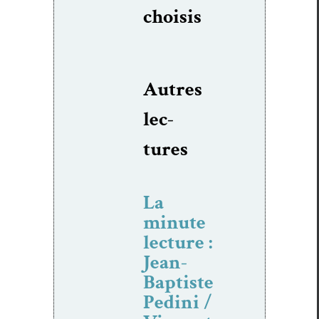
choi­sis
Autres
lec­
tures
La
minute
lecture :
Jean-
Baptiste
Pedini /