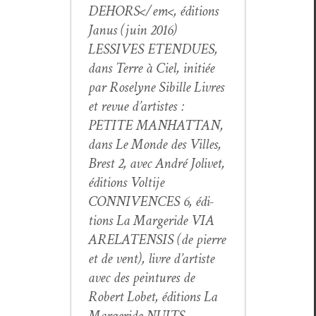
DEHORS</em<, édi­tions
Janus (juin 2016)
LESSIVES ETENDUES
,
dans Terre à Ciel, ini­tiée
par Rose­lyne Sibille Livres
et revue d’artistes :
PETITE MANHATTAN,
dans Le Monde des Villes,
Brest 2
, avec André Jolivet,
édi­tions Volti­je
CONNIVENCES 6
, édi­
tions La Marg­eride
VIA
ARELATENSIS (de pierre
et de vent)
, livre d’artiste
avec des pein­tures de
Robert Lobet, édi­tions La
Marg­eride
NUITS