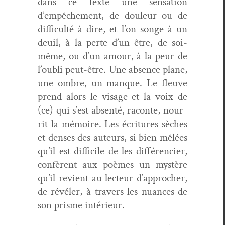
dans ce texte une sen­sa­tion
d’empêchement, de douleur ou de
dif­fi­culté à dire, et l’on songe à un
deuil, à la perte d’un être, de soi-
même, ou d’un amour, à la peur de
l’oubli peut-être. Une absence plane,
une ombre, un manque. Le fleuve
prend alors le vis­age et la voix de
(ce) qui s’est absen­té, racon­te, nour­
rit la mémoire. Les écri­t­ures sèch­es
et dens­es des auteurs, si bien mêlées
qu’il est dif­fi­cile de les dif­férenci­er,
con­fèrent aux poèmes un mys­tère
qu’il revient au lecteur d’approcher,
de révéler, à tra­vers les nuances de
son prisme intérieur.