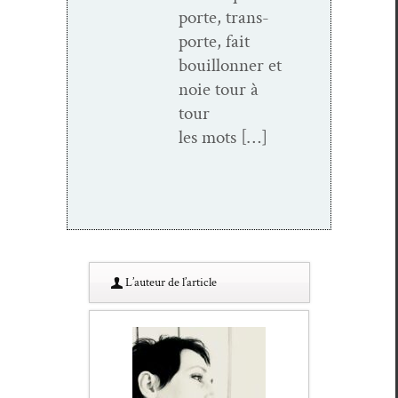
porte, trans­
porte, fait
bouil­lon­ner et
noie tour à
tour
les mots […]
L’au­teur de l’article