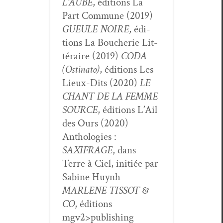
L’AUBE
, édi­tions La
Part Com­mune (2019)
GUEULE NOIRE
, édi­
tions La Boucherie Lit­
téraire (2019)
CODA
(Osti­na­to)
, édi­tions Les
Lieux-Dits (2020)
LE
CHANT DE LA FEMME
SOURCE
, édi­tions L’Ail
des Ours (2020)
Antholo­gies :
SAXIFRAGE
, dans
Terre à Ciel, ini­tiée par
Sabine Huynh
MARLENE TISSOT &
CO
, édi­tions
mgv2>publishing