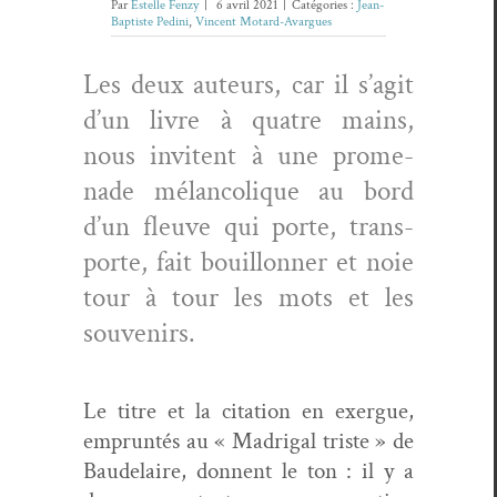
Par
Estelle Fenzy
|
6 avril 2021
|
Catégories :
Jean-
Baptiste Pedini
,
Vincent Motard-Avargues
Les deux auteurs, car il s’agit
d’un livre à qua­tre mains,
nous invi­tent à une prom­e­
nade mélan­col­ique au bord
d’un fleuve qui porte, trans­
porte, fait bouil­lon­ner et noie
tour à tour les mots et les
souvenirs.
Le titre et la cita­tion en exer­gue,
emprun­tés au « Madri­gal triste » de
Baude­laire, don­nent le ton : il y a