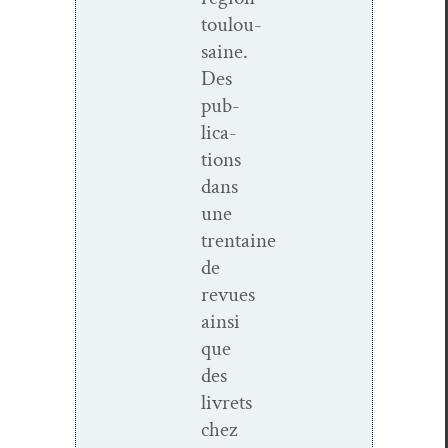
toulou­
saine.
Des
pub­
li­ca­
tions
dans
une
trentaine
de
revues
ain­si
que
des
livrets
chez