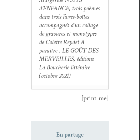
d’ENFANCE
, trois poèmes
dans trois livres-boîtes
accom­pa­g­nés d’un col­lage
de gravures et mono­types
de Colette Rey­det A
paraître :
LE GOÛT DES
MERVEILLES
, édi­tions
La Boucherie lit­téraire
(octo­bre 2021)
[print-me]
La minute lec­
ture (11) :
Albane Gel­lé,
L’Au-delà de
En partage
nos âges
- 21