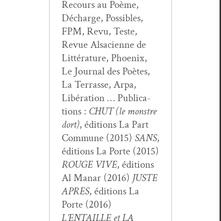
Recours au Poème,
Décharge, Pos­si­bles,
FPM, Revu, Teste,
Revue Alsa­ci­enne de
Lit­téra­ture, Phoenix,
Le Jour­nal des Poètes,
La Ter­rasse, Arpa,
Libéra­tion … Pub­li­ca­
tions :
CHUT (le mon­stre
dort)
, édi­tions La Part
Com­mune (2015)
SANS
,
édi­tions La Porte (2015)
ROUGE VIVE
, édi­tions
Al Man­ar (2016)
JUSTE
APRES
, édi­tions La
Porte (2016)
L’ENTAILLE et LA