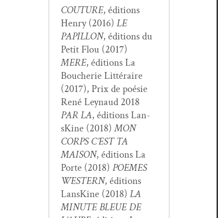
COUTURE
, édi­tions
Hen­ry (2016)
LE
PAPILLON
, édi­tions du
Petit Flou (2017)
MERE
, édi­tions La
Boucherie Lit­téraire
(2017), Prix de poésie
René Ley­naud 2018
PAR LA
, édi­tions Lan­
sK­ine (2018)
MON
CORPS C’EST TA
MAISON
, édi­tions La
Porte (2018)
POEMES
WESTERN
, édi­tions
Lan­sK­ine (2018)
LA
MINUTE BLEUE DE