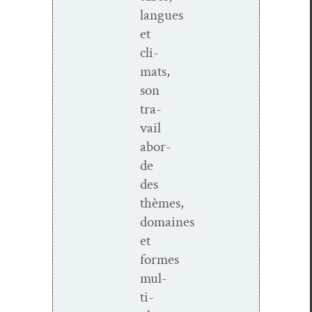
langues
et
cli­
mats,
son
tra­
vail
abor­
de
des
thèmes,
domaines
et
formes
mul­
ti­