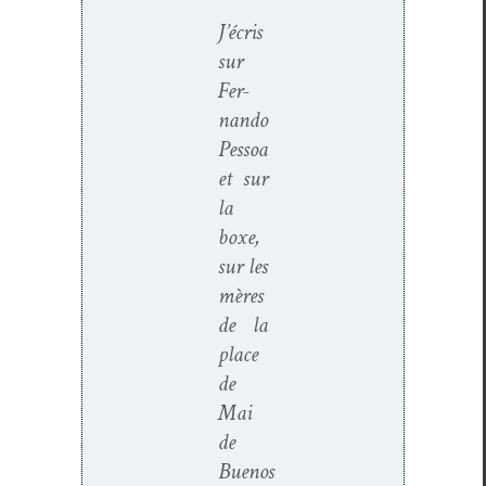
J’écris
sur
Fer­
nan­do
Pes­soa
et sur
la
boxe,
sur les
mères
de la
place
de
Mai
de
Buenos