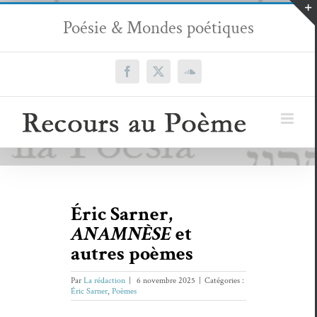
Passer
Poésie & Mondes poétiques
au
contenu
Facebook
X
SoundCloud
Éric Sarner,
ANAMNÈSE
et
autres poèmes
Par
La rédaction
|
6 novembre 2025
|
Catégories :
Éric Sarner
,
Poèmes