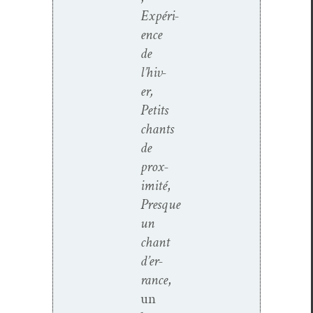
Expéri­
ence
de
l’hiv­
er
,
Petits
chants
de
prox­
im­ité
,
Presque
un
chant
d’er­
rance
,
un