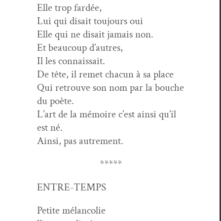
Elle trop fardée,
Lui qui dis­ait tou­jours oui
Elle qui ne dis­ait jamais non.
Et beau­coup d’autres,
Il les connaissait.
De tête, il remet cha­cun à sa place
Qui retrou­ve son nom par la bouche
du poète.
L’art de la mémoire c’est ain­si qu’il
est né.
Ain­si, pas autrement.
*****
ENTRE-TEMPS
Petite mélan­col­ie