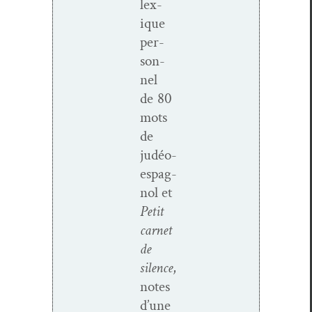
lex­
ique
per­
son­
nel
de 80
mots
de
judéo-
espag­
nol et
Petit
car­net
de
silence
,
notes
d’une