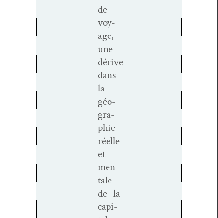
de
voy­
age,
une
dérive
dans
la
géo­
gra­
phie
réelle
et
men­
tale
de la
cap­i­