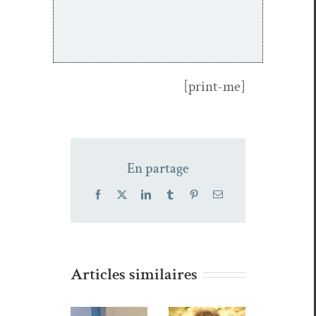
[print-me]
En partage
Facebook
X
LinkedIn
Tumblr
Pinterest
Email
Articles similaires
Wald,