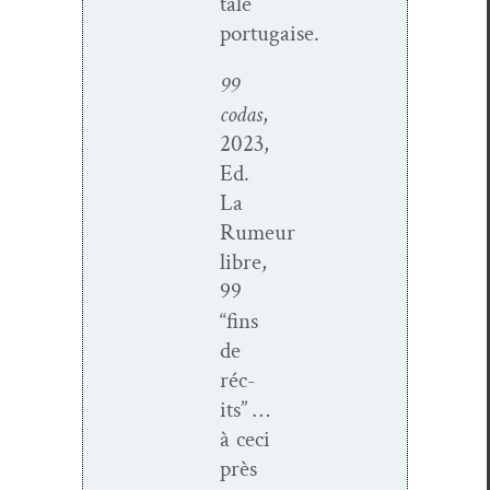
tale
portugaise.
99
codas
,
2023,
Ed.
La
Rumeur
libre,
99
“fins
de
réc­
its” …
à ceci
près