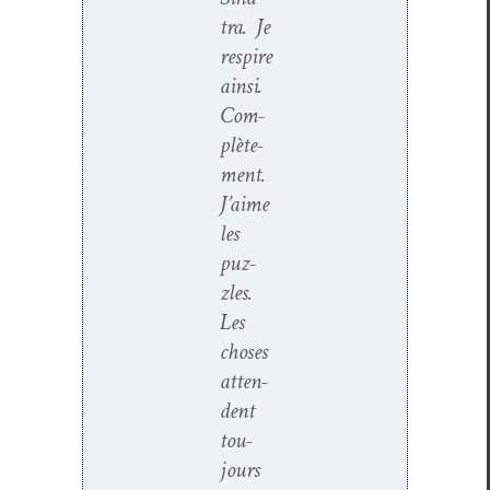
tra. Je
respire
ain­si.
Com­
plète­
ment.
J’aime
les
puz­
zles.
Les
choses
atten­
dent
tou­
jours