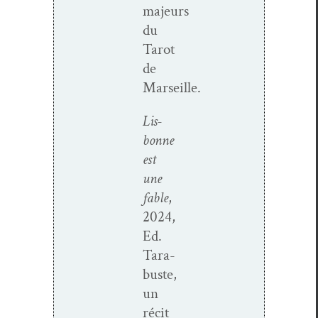
majeurs
du
Tarot
de
Marseille.
Lis­
bonne
est
une
fable
,
2024,
Ed.
Tara­
buste,
un
réc­it