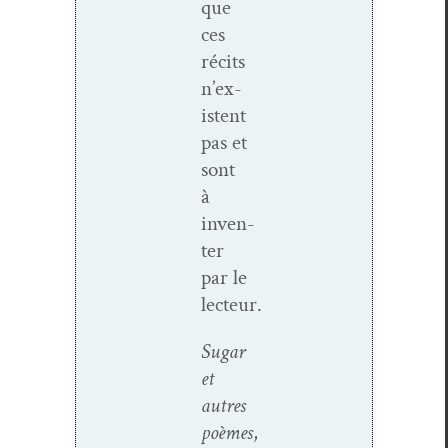
que
ces
réc­its
n’ex­
is­tent
pas et
sont
à
inven­
ter
par le
lecteur.
Sug­ar
et
autres
poèmes
,