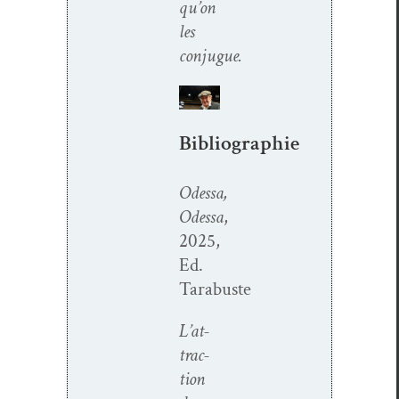
qu’on
les
conjugue.
Bibliographie
Odessa,
Odessa
,
2025,
Ed.
Tarabuste
L’at­
trac­
tion