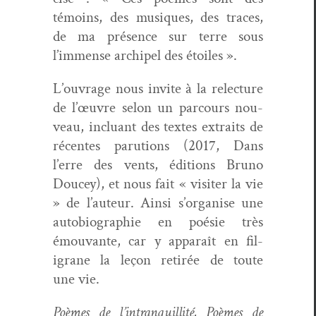
témoins, des musiques, des traces,
de ma présence sur terre sous
l’immense archipel des étoiles ».
L’ouvrage nous invite à la relec­ture
de l’œuvre selon un par­cours nou­
veau, inclu­ant des textes extraits de
récentes paru­tions (2017, Dans
l’erre des vents, édi­tions Bruno
Doucey), et nous fait « vis­iter la vie
» de l’auteur. Ain­si s’organise une
auto­bi­ogra­phie en poésie très
émou­vante, car y appa­raît en fil­
igrane la leçon retirée de toute
une vie.
Poèmes de l’intranquillité, Poèmes de