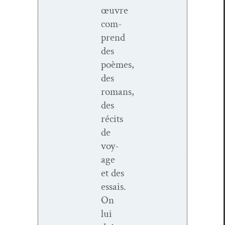
œuvre
com­
prend
des
poèmes,
des
romans,
des
réc­its
de
voy­
age
et des
essais.
On
lui