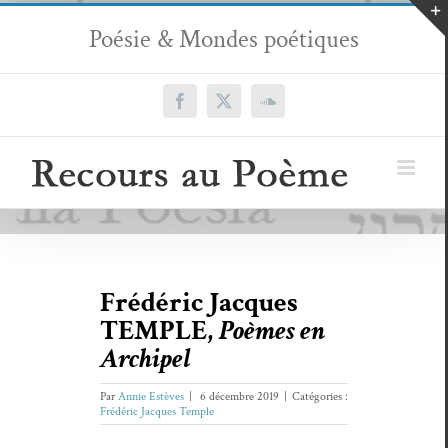
Passer
Poésie & Mondes poétiques
au
contenu
Facebook
X
SoundCloud
Frédéric Jacques
TEMPLE,
Poèmes en
Archipel
Par
Annie Estèves
|
6 décembre 2019
|
Catégories :
Frédéric Jacques Temple