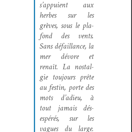
s’appuient aux
herbes sur les
grèves, sous le pla­
fond des vents.
Sans défail­lance, la
mer dévore et
renaît. La nos­tal­
gie tou­jours prête
au fes­tin, porte des
mots d’adieu, à
tout jamais dés­
espérés, sur les
vagues du large.