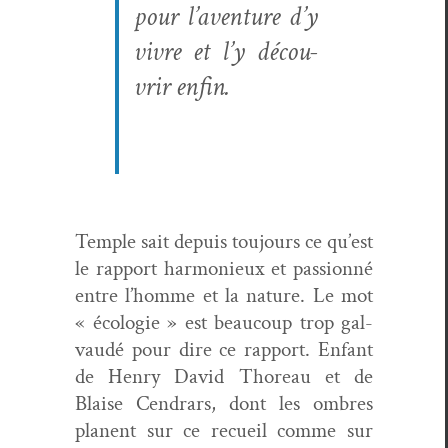
pour l’aventure d’y
vivre et l’y décou­
vrir enfin.
Tem­ple sait depuis tou­jours ce qu’est
le rap­port har­monieux et pas­sion­né
entre l’homme et la nature. Le mot
« écolo­gie » est beau­coup trop gal­
vaudé pour dire ce rap­port. Enfant
de Hen­ry David Thore­au et de
Blaise Cen­drars, dont les ombres
pla­nent sur ce recueil comme sur