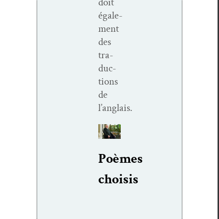
doit
égale­
ment
des
tra­
duc­
tions
de
l’anglais.
Poèmes
choi­sis