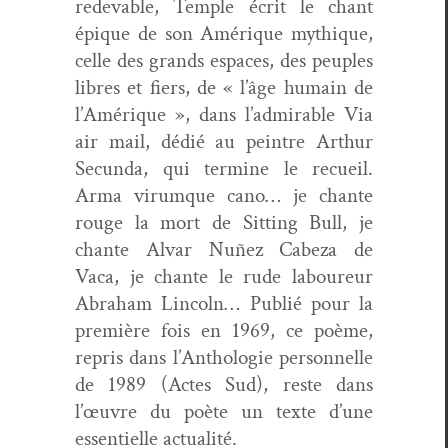
redev­able, Tem­ple écrit le chant
épique de son Amérique mythique,
celle des grands espaces, des peu­ples
libres et fiers, de « l’âge humain de
l’Amérique », dans l’admirable Via
air mail, dédié au pein­tre Arthur
Secun­da, qui ter­mine le recueil.
Arma virumque cano… je chante
rouge la mort de Sit­ting Bull, je
chante Alvar Nuñez Cabeza de
Vaca, je chante le rude laboureur
Abra­ham Lin­coln… Pub­lié pour la
pre­mière fois en 1969, ce poème,
repris dans l’Anthologie per­son­nelle
de 1989 (Actes Sud), reste dans
l’œuvre du poète un texte d’une
essen­tielle actualité.