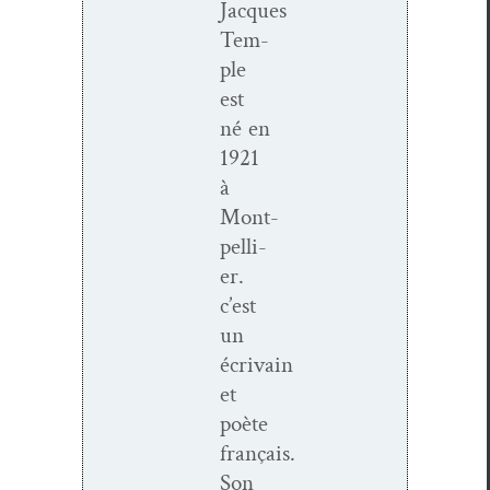
Jacques
Tem­
ple
est
né en
1921
à
Mont­
pel­li­
er.
c’est
un
écrivain
et
poète
français.
Son