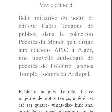
Vivre d’abord
Belle ini­tia­tive du poète et
édi­teur Habib Ten­gour de
pub­li­er, dans la col­lec­tion
Poèmes du Monde qu’il dirige
aux édi­tions APIC à Alger,
une nou­velle antholo­gie de
poèmes de Frédéric Jacques
Tem­ple, Poèmes en Archipel.
Frédéric Jacques Tem­ple, fig­ure
majeure de notre temps, a fêté cet
été ses qua­tre- vingt-dix- huit ans,
et vit dans l’incessant renou­veau de