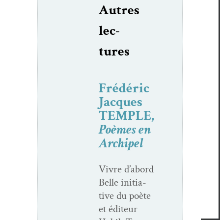
Autres
lec­
tures
Frédéric
Jacques
TEMPLE,
Poèmes en
Archipel
Vivre d’abord
Belle ini­tia­
tive du poète
et édi­teur