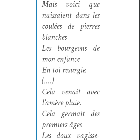
Mais voici que
nais­saient dans les
coulées de pier­res
blanches
Les bour­geons de
mon enfance
En toi resurgie.
(.…)
Cela venait avec
l’amère pluie,
Cela ger­mait des
pre­miers âges
Les doux vagisse­