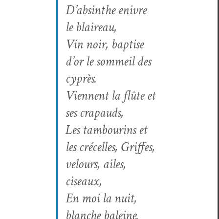
D’absinthe enivre
le blaireau,
Vin noir, bap­tise
d’or le som­meil des
cyprès.
Vien­nent la flûte et
ses crapauds,
Les tam­bourins et
les cré­celles, Griffes,
velours, ailes,
ciseaux,
En moi la nuit,
blanche baleine.