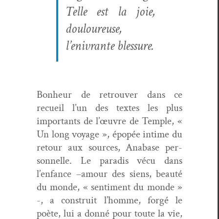
Telle est la joie,
douloureuse,
l’enivrante blessure.
Bon­heur de retrou­ver dans ce
recueil l’un des textes les plus
impor­tants de l’œuvre de Tem­ple, «
Un long voy­age », épopée intime du
retour aux sources, Anabase per­
son­nelle. Le par­adis vécu dans
l’enfance –amour des siens, beauté
du monde, « sen­ti­ment du monde »
-, a con­stru­it l’homme, forgé le
poète, lui a don­né pour toute la vie,