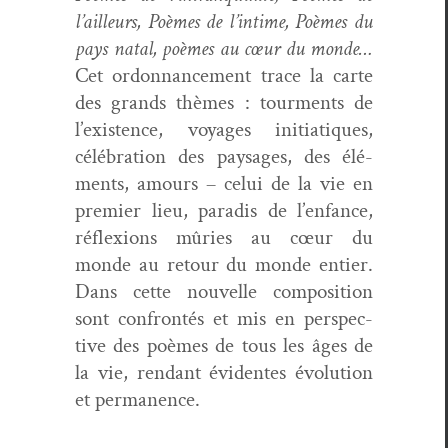
l’ailleurs, Poèmes de l’intime, Poèmes du
pays natal, poèmes au cœur du monde…
Cet ordon­nance­ment trace la carte
des grands thèmes : tour­ments de
l’existence, voy­ages ini­ti­a­tiques,
célébra­tion des paysages, des élé­
ments, amours – celui de la vie en
pre­mier lieu, par­adis de l’enfance,
réflex­ions mûries au cœur du
monde au retour du monde entier.
Dans cette nou­velle com­po­si­tion
sont con­fron­tés et mis en per­spec­
tive des poèmes de tous les âges de
la vie, ren­dant évi­dentes évo­lu­tion
et permanence.