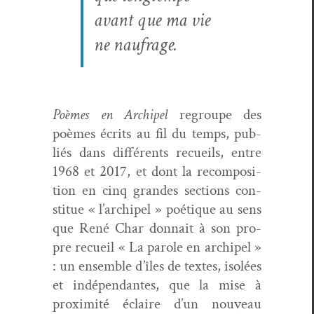
avant que ma vie
ne naufrage.
Poèmes en Archipel
regroupe des
poèmes écrits au fil du temps, pub­
liés dans dif­férents recueils, entre
1968 et 2017, et dont la recom­po­si­
tion en cinq grandes sec­tions con­
stitue « l’archipel » poé­tique au sens
que René Char don­nait à son pro­
pre recueil « La parole en archipel »
: un ensem­ble d’îles de textes, isolées
et indépen­dantes, que la mise à
prox­im­ité éclaire d’un nou­veau