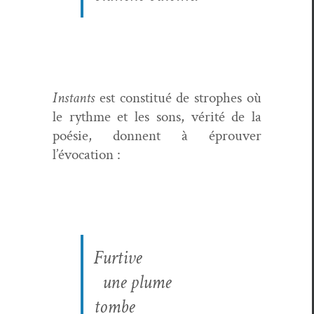
Instants
est con­sti­tué de stro­phes où
le rythme et les sons, vérité de la
poésie, don­nent à éprou­ver
l’évocation :
Furtive
une plume
tombe