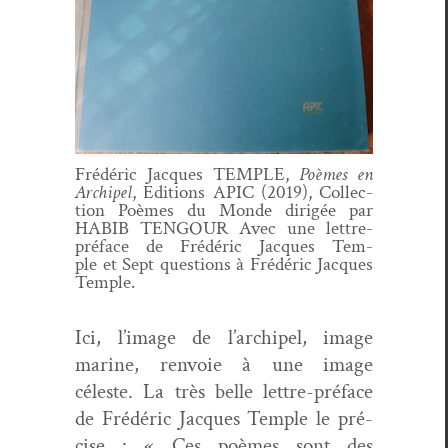
Frédéric Jacques TEMPLE,
Poèmes en
Archipel
, Edi­tions APIC (2019), Col­lec­
tion Poèmes du Monde dirigée par
HABIB TENGOUR Avec une let­tre-
pré­face de Frédéric Jacques Tem­
ple et Sept ques­tions à Frédéric Jacques
Temple.
Ici, l’image de l’archipel, image
marine, ren­voie à une image
céleste. La très belle let­tre-pré­face
de Frédéric Jacques Tem­ple le pré­
cise : « Ces poèmes sont des