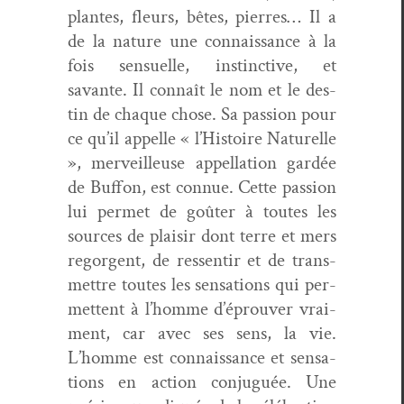
plantes, fleurs, bêtes, pier­res… Il a
de la nature une con­nais­sance à la
fois sen­suelle, instinc­tive, et
savante. Il con­naît le nom et le des­
tin de chaque chose. Sa pas­sion pour
ce qu’il appelle « l’Histoire Naturelle
», mer­veilleuse appel­la­tion gardée
de Buf­fon, est con­nue. Cette pas­sion
lui per­met de goûter à toutes les
sources de plaisir dont terre et mers
regor­gent, de ressen­tir et de trans­
met­tre toutes les sen­sa­tions qui per­
me­t­tent à l’homme d’éprouver vrai­
ment, car avec ses sens, la vie.
L’homme est con­nais­sance et sen­sa­
tions en action con­juguée. Une