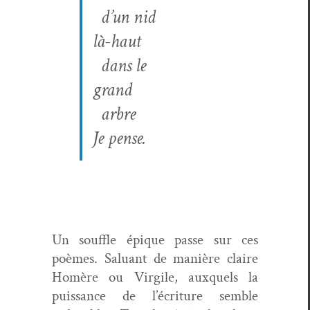
d’un nid
là-haut
dans le
grand
arbre
Je pense.
Un souf­fle épique passe sur ces
poèmes. Salu­ant de manière claire
Homère ou Vir­gile, aux­quels la
puis­sance de l’écriture sem­ble