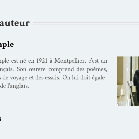
’auteur
mple
le est né en 1921 à Mont­pel­li­er. c’est un
rançais. Son œuvre com­prend des poèmes,
s de voy­age et des essais. On lui doit égale­
de l’anglais.
s