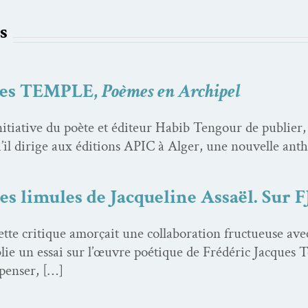
s
ues TEMPLE,
Poèmes en Archipel
­tia­tive du poète et édi­teur Habib Ten­gour de pub­li­er, 
 dirige aux édi­tions APIC à Alger, une nou­velle anth
s limules de Jacqueline Assaël. Sur 
tte cri­tique amorçait une col­lab­o­ra­tion fructueuse a
­lie un essai sur l’œu­vre poé­tique de Frédéric Jacques 
penser, […]