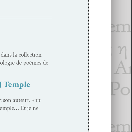
dans la col­lec­tion
olo­gie de poèmes de
FJ Temple
vec son auteur. ∗∗∗
Tem­ple… Et je ne