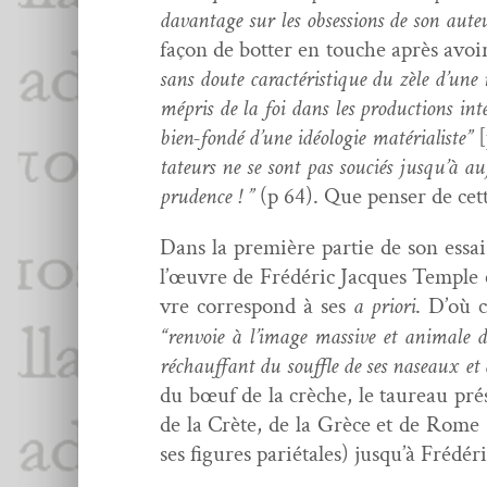
davan­tage sur les obses­sions de son aute
façon de bot­ter en touche après avoir
sans doute car­ac­téris­tique du zèle d’une n
mépris de la foi dans les pro­duc­tions inte
bien-fondé d’une idéolo­gie matéri­al­iste”
[
ta­teurs ne se sont pas souciés jusqu’à au
pru­dence ! ”
(p 64). Que penser de cett
Dans la pre­mière par­tie de son essai,
l’œu­vre de Frédéric Jacques Tem­ple et
vre cor­re­spond à ses
a pri­ori
. D’où c
“ren­voie à l’im­age mas­sive et ani­male
réchauf­fant du souf­fle de ses naseaux et d
du bœuf de la crèche, le tau­reau pré
de la Crète, de la Grèce et de Rome ? 
ses fig­ures par­ié­tales) jusqu’à Fréd