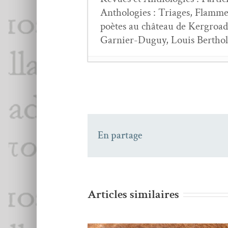
Antholo­gies : Triages, Flammes
poètes au château de Ker­groad
Gar­nier-Duguy, Louis Bertholo
Andrée Ché­did,
Ryth
Le mémo­r­i­al des limu
Marie-Claire Banc­qu
Salah Stétié,
Le men­di
En partage
Théo Sigog­nault,
Cha
Andrée Ché­did,
Ryth
Jean-Luc Stein­metz,
S
Jean-Pierre Siméon,
P
André GACHE : Dog
Articles similaires
Jean-Luc PROULX : L
Fil de Lec­ture d’E