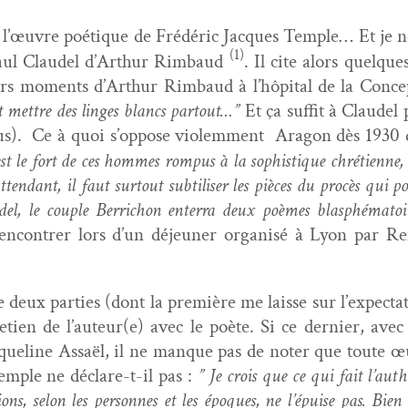
sur l’œu­vre poé­tique de Frédéric Jacques Tem­ple… Et 
(1)
t Paul Claudel d’Arthur Rim­baud
. Il cite alors quelques
rs moments d’Arthur Rim­baud à l’hôpi­tal de la Con­cep
aut met­tre des linges blancs partout…”
Et ça suf­fit à Claude
ous). Ce à quoi s’op­pose vio­lem­ment Aragon dès 1930 d
st le fort de ces hommes rom­pus à la sophis­tique chré­ti­enn
tten­dant, il faut surtout sub­tilis­er les pièces du procès qui p
udel, le cou­ple Berri­chon enter­ra deux poèmes blas­phé­ma­t
n­con­tr­er lors d’un déje­uner organ­isé à Lyon par Ren
 deux par­ties (dont la pre­mière me laisse sur l’ex­pec­ta­t
e­tien de l’auteur(e) avec le poète. Si ce dernier, avec
que­line Assaël, il ne manque pas de not­er que toute œ
Tem­ple ne déclare-t-il pas :
” Je crois que ce qui fait l’au­the
­tions, selon les per­son­nes et les épo­ques, ne l’épuise pas. Bie