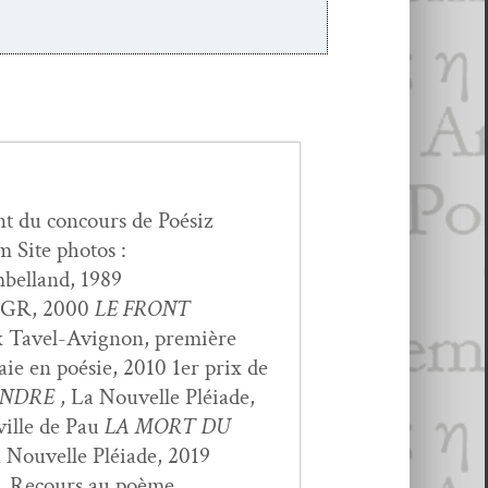
t du con­cours de Poé­siz
 Site pho­tos :
­bel­land, 1989
s LGR, 2000
LE FRONT
x Tavel-Avi­gnon, pre­mière
baie en poésie, 2010 1er prix de
ENDRE
, La Nou­velle Pléi­ade,
ville de Pau
LA MORT DU
 Nou­velle Pléi­ade, 2019
ique, Recours au poème…