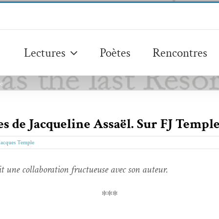
Lectures
Poètes
Rencontres
le
s de Jacqueline Assaël. Sur FJ Templ
 Jacques Temple
 une col­lab­o­ra­tion fructueuse avec son auteur.
∗∗∗