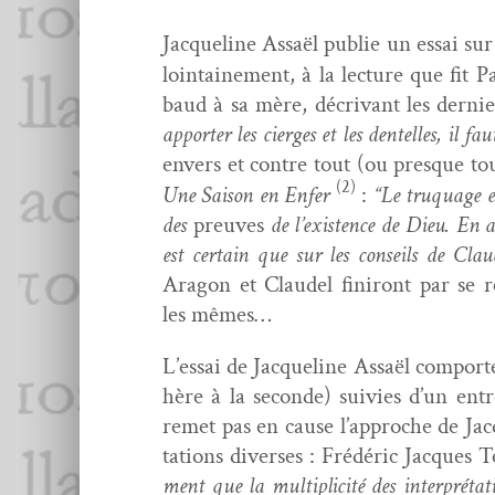
Jacque­line Assaël pub­lie un essai 
loin­taine­ment, à la lec­ture que fi
baud à sa mère, décrivant les dernie
apporter les cierges et les den­telles, il f
envers et con­tre tout (ou presque t
(2)
Une Sai­son en Enfer
:
“Le truquage e
des
preuves
de l’ex­is­tence de Dieu. En a
est cer­tain que sur les con­seils de Cla
Aragon et Claudel finiront par se re
les mêmes…
L’es­sai de Jacque­line Assaël com­porte
hère à la sec­onde) suiv­ies d’un entr
remet pas en cause l’ap­proche de Jac
ta­tions divers­es : Frédéric Jacques 
ment que la mul­ti­plic­ité des inter­pré­ta