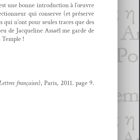
st une bonne intro­duc­tion à l’œu­vre
­lec­tion­neur qui con­serve (et préserve
ts qui n’ont pour seules traces que des
dieu de Jacque­line Assaël me garde de
s Temple !
Let­tres français­es
), Paris, 2011. page 9.