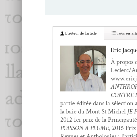
L’au­teur de l’article
Tous ses arti
Eric Jacqu
À pro­pos 
Leclerc/An
www.ericj
ANTHROP
CONTRE L
par­tie éditée dans la sélec­tio
la baie du Mont St Michel
JE 
2012 1er prix de la Prin­ci­pau
POISSON A PLUME
, 2015 Prix
Revues et Antholo­gies : Par­tic