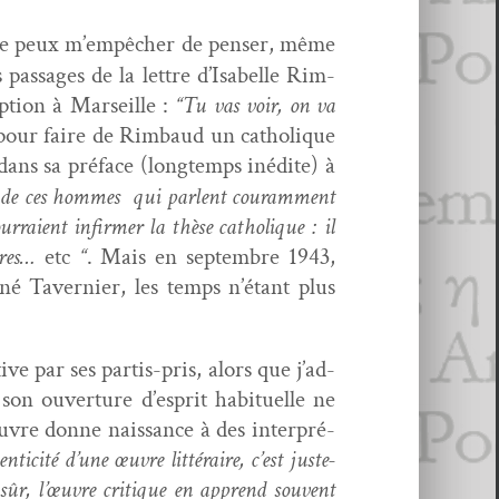
je ne peux m’empêcher de penser, même
 pas­sages de la let­tre d’Is­abelle Rim­
­tion à Mar­seille :
“Tu vas voir, on va
l pour faire de Rim­baud un catholique
ans sa pré­face (longtemps inédite) à
e, de ces hommes qui par­lent couram­ment
our­raient infirmer la thèse catholique : il
oires…
etc
“
. Mais en sep­tem­bre 1943,
é Tav­ernier, les temps n’é­tant plus
ive par ses par­tis-pris, alors que j’ad­
 son ouver­ture d’e­sprit habituelle ne
uvre donne nais­sance à des inter­pré­
n­tic­ité d’une œuvre lit­téraire, c’est juste­
n sûr, l’œu­vre cri­tique en apprend sou­vent