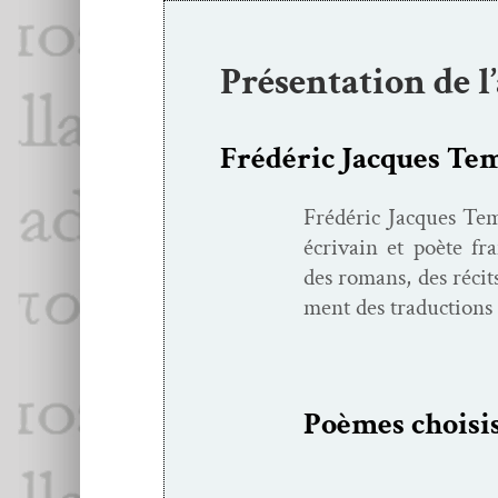
Présentation de l
Frédéric Jacques Te
Frédéric Jacques Tem­p
écrivain et poète f
des romans, des réc­it
ment des tra­duc­tions 
Poèmes choi­si