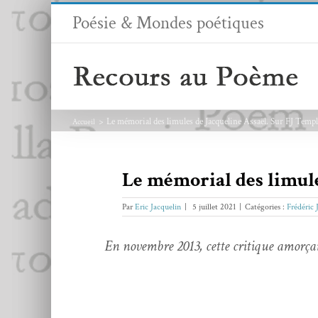
Passer
Poésie & Mondes poétiques
au
contenu
Le mémorial des limules de Jacqueline Assaël. Sur FJ Temp
Accueil
Le mémorial des limule
Par
Eric Jacquelin
|
5 juillet 2021
|
Catégories :
Frédéric
En novem­bre 2013, cette cri­tique amorçait