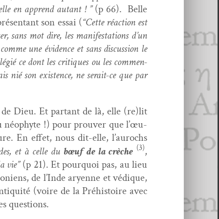
 elle en apprend autant ! ”
(p 66). Belle
résen­tant son essai (
“Cette réac­tion est
er, sans mot dire, les man­i­fes­ta­tions d’un
e comme une évi­dence et sans dis­cus­sion le
­ilégié ce dont les cri­tiques ou les com­men­
is nié son exis­tence, ne serait-ce que par
de Dieu. Et par­tant de là, elle (re)lit
 du néo­phyte !) pour prou­ver que l’œu­
re. En effet, nous dit-elle, l’au­rochs
(3)
ades, et à celle du
bœuf de la crèche
,
la vie”
(p 21). Et pourquoi pas, au lieu
loniens, de l’Inde aryenne et védique,
iq­ui­té (voire de la Préhis­toire avec
ces questions.