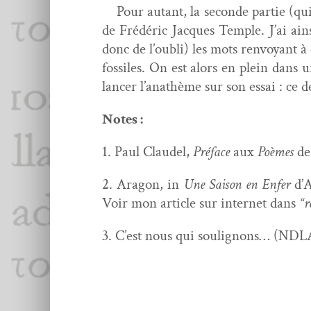
Pour autant, la sec­onde par­tie (qui
de Frédéric Jacques Tem­ple. J’ai ain­si
donc de l’ou­bli) les mots ren­voy­ant
fos­siles. On est alors en plein dans
lancer l’anathème sur son essai : ce 
Notes :
1. Paul Claudel,
Pré­face
aux
Poèmes
de 
2. Aragon, in
Une Sai­son en Enfer
d’A
Voir mon arti­cle sur inter­net dans
“r
3. C’est nous qui soulignons… (NDL