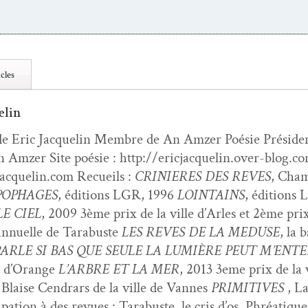
cles
elin
de Eric Jacquelin Mem­bre de An Amz­er Poésie Prési­den
 Amz­er Site poésie : http://ericjacquelin.over-blog.com
acquelin.com Recueils :
CRINIERES DES REVES
, Cham
OPHAGES
, édi­tions LGR, 1996
LOINTAINS
, édi­tion
E CIEL
, 2009 3ème prix de la ville d’Arles et 2ème pri
n annuelle de Tara­buste
LES REVES DE LA MEDUSE
, la 
PARLE SI BAS QUE SEULE LA LUMIÈRE PEUT M’ENT
té d’Orange
L’ARBRE ET LA MER
, 2013 3eme prix de la 
 Blaise Cen­drars de la ville de Vannes
PRIMITIVES
, La
­i­pa­tion à des revues : Tara­buste, le cris d’os, Phréa­t