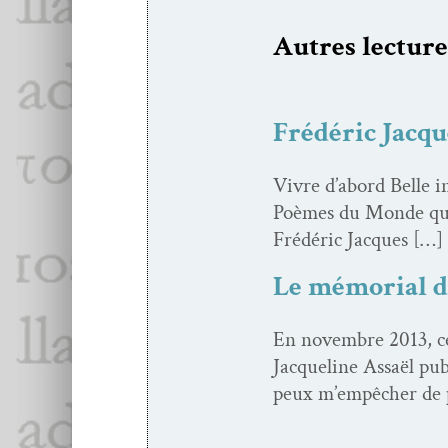
Autres lec­ture
Frédéric Jacq
Vivre d’abord Belle ini
Poèmes du Monde qu’il
Frédéric Jacques […]
Le mémorial de
En novem­bre 2013, ce
Jacque­line Assaël pub
peux m’empêcher de 