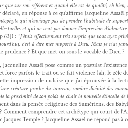
ur que sur son référent et quand elle est de qual­ité, eh bien,
 déclaré, en réponse à ce qu’af­firme Jacque­line Assaël p
éo­phyte qui n’en­vis­age pas de pren­dre l’habi­tude de sup­port­
l­lectuelles et qui ne veut pas don­ner l’im­pres­sion d’ad­met­tr
p 63]) :
“J’é­tais effec­tive­ment très sur­pris que vous ayez priv
jour­d’hui, c’est à dire mes rap­ports à Dieu. Mais je n’ai jama
e pru­dence ? Et que met-on sous le voca­ble de Dieu ?
 Jacque­line Assaël pose comme un pos­tu­lat l’ex­is­tence 
 force par­fois le trait ou se fait vio­lence (ah, le zèle
ette impres­sion de malaise que j’ai éprou­vée à la lec­tu
 d’une créa­ture proche du tau­reau, som­bre divinité des man­
e la prox­im­ité de son poids de chair la nou­velle étin­celle de 
sent dans la pen­sée religieuse des Sumériens, des Baby­
Com­ment com­pren­dre cet arché­type qui court de l’An­t
éric Jacques Tem­ple ? Jacque­line Assaël ne répond pas à 