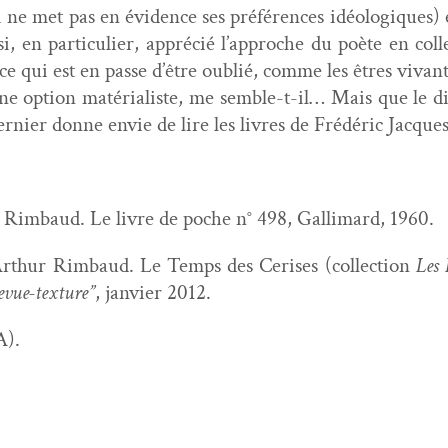
 ne met pas en évi­dence ses préférences idéologiques) e
, en par­ti­c­uli­er, appré­cié l’ap­proche du poète en col
 à ce qui est en passe d’être oublié, comme les êtres vivan
 une option matéri­al­iste, me sem­ble-t-il… Mais que le 
dernier donne envie de lire les livres de Frédéric Jacque
Rim­baud. Le livre de poche n° 498, Gal­li­mard, 1960.
rthur Rim­baud. Le Temps des Ceris­es (col­lec­tion
Les 
evue-tex­ture”
, jan­vi­er 2012.
A).