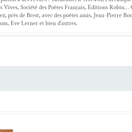
 Vives, Société des Poètes Français, Edi­tions Robin… Or
­ez, près de Brest, avec des poètes amis, Jean-Pierre 
m, Eve Lern­er et bien d’autres.
mes
- 1 juil­let 2022
les de Jacque­line Assaël. Sur FJ Tem­ple
- 5 juil­let 2021
art,
Terre éner­gumène
- 20 décem­bre 2019
­ant aux mains de neige
- 25 sep­tem­bre 2019
nts
- 3 févri­er 2019
mes
- 4 sep­tem­bre 2018
uites et fins
- 5 mai 2018
oli­tique de la beauté
- 26 jan­vi­er 2018
ons, Emme Wobo
- 16 juin 2016
’Autre est ta demeure
- 14 avril 2016
ric JACQUELIN : sur Marc BARON et Roland LADRIER