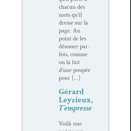
cha­cun des
mots qu’il
dresse sur la
page. Au
point de les
désoss­er par­
fois, comme
on la fait
d’une poupée
pour […]
Gérard
Leyzieux,
T’empresse
Voilà une