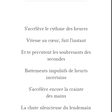
S’ac­célère le rythme des heures
Vitesse au cœur, fuit l’instant
Et te per­cu­tent les soubre­sauts des
secondes
Bat­te­ments impul­sifs de heurts
incertains
S’ac­célère encore la crainte
des mains
La chute silen­cieuse du lendemain