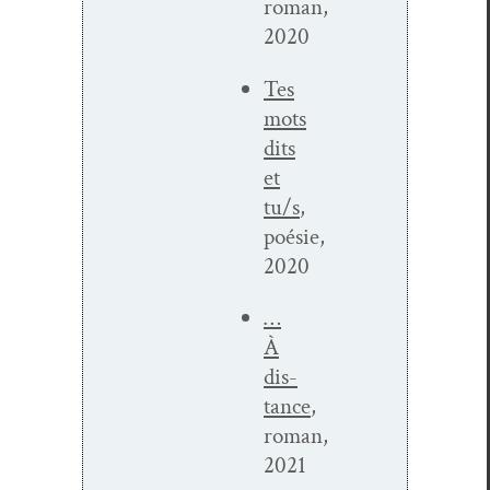
roman,
2020
Tes
mots
dits
et
tu/s
,
poésie,
2020
…
À
dis­
tance
,
roman,
2021