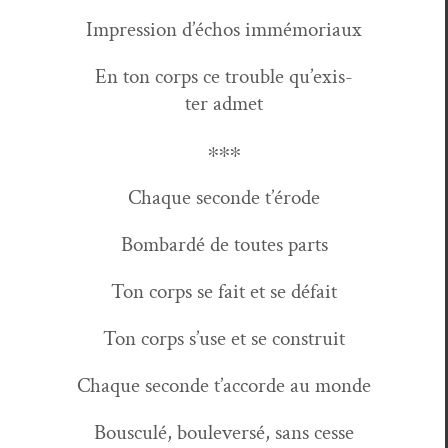
Impres­sion d’é­chos immémoriaux
En ton corps ce trou­ble qu’ex­is­
ter admet
∗∗∗
Chaque sec­onde t’érode
Bom­bardé de toutes parts
Ton corps se fait et se défait
Ton corps s’use et se construit
Chaque sec­onde t’accorde au monde
Bous­culé, boulever­sé, sans cesse