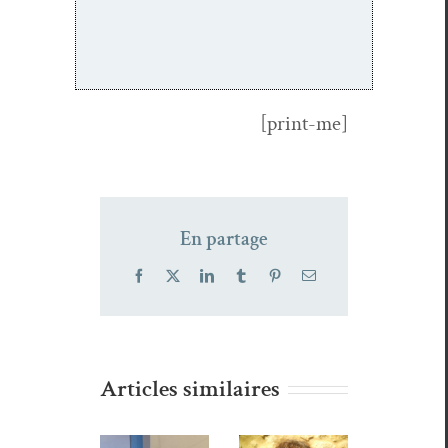
[print-me]
En partage
Facebook
X
LinkedIn
Tumblr
Pinterest
Email
Articles similaires
Wald,