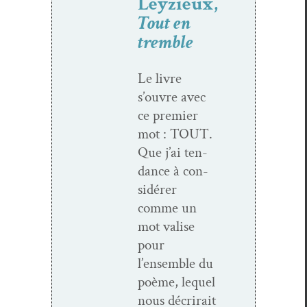
Leyzieux,
Tout en
tremble
Le livre
s’ouvre avec
ce pre­mier
mot : TOUT.
Que j’ai ten­
dance à con­
sid­ér­er
comme un
mot valise
pour
l’ensemble du
poème, lequel
nous décrirait