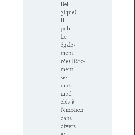
Bel­
gique).
Il
pub­
lie
égale­
ment
régulière­
ment
ses
mots
mod­
elés à
l’émotion
dans
divers­
es