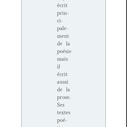
écrit
prin­
ci­
pale­
ment
de la
poésie
mais
il
écrit
aus­si
de la
prose.
Ses
textes
poé­