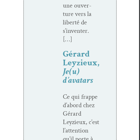
une ouver­
ture vers la
lib­erté de
s’inventer.
[…]
Gérard
Leyzieux,
Je(u)
d’avatars
Ce qui frappe
d’abord chez
Gérard
Leyzieux, c’est
l’attention
qu’il porte à