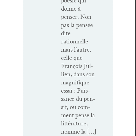
poésie qui
donne à
penser. Non
pas la pen­sée
dite
rationnelle
mais l’autre,
celle que
François Jul­
lien, dans son
mag­nifique
essai : Puis­
sance du pen­
sif, ou com­
ment pense la
lit­téra­ture,
nomme la […]