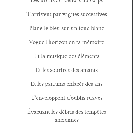
Les bruits au-dehors du corps
T’ar­rivent par vagues successives
Plane le bleu sur un fond blanc
Vogue l’hori­zon en ta mémoire
Et la musique des éléments
Et les sourires des amants
Et les par­fums enlacés des ans
T’en­velop­pent d’ou­b­lis suaves
Évac­uant les débris des tem­pêtes
anciennes