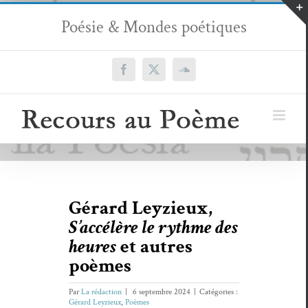
Passer
Poésie & Mondes poétiques
au
contenu
Facebook
X
SoundCloud
Gérard Leyzieux,
S’accélère le rythme des
heures
et autres
poèmes
Par
La rédaction
|
6 septembre 2024
|
Catégories :
Gérard Leyzieux
,
Poèmes