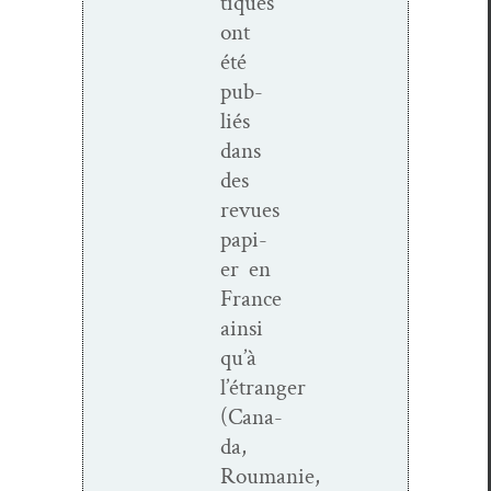
tiques
ont
été
pub­
liés
dans
des
revues
papi­
er en
France
ain­si
qu’à
l’étranger
(Cana­
da,
Roumanie,