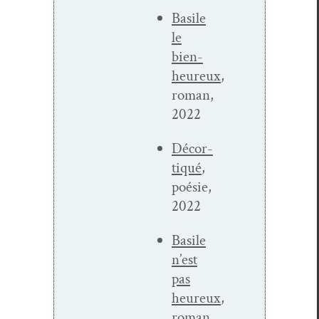
Basile
le
bien­
heureux
,
roman,
2022
Décor­
tiqué
,
poésie,
2022
Basile
n’est
pas
heureux
,
roman,