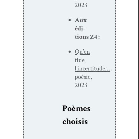
2023
Aux
édi­
tions Z4 :
Qu’en
flue
l’incertitude…
,
poésie,
2023
Poèmes
choi­sis