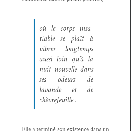
où le corps insa­
tiable se plaît à
vibr­er longtemps
aus­si loin qu’à la
nuit nou­velle dans
ses odeurs de
lavande et de
chèvrefeuille .
Elle a ter­miné son exis­tence dans un