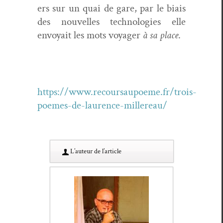
ers sur un quai de gare, par le biais
des nou­velles tech­nolo­gies elle
envoy­ait les mots voy­ager
à sa place
.
https://www.recoursaupoeme.fr/trois-
poemes-de-laurence-millereau/
L’au­teur de l’article