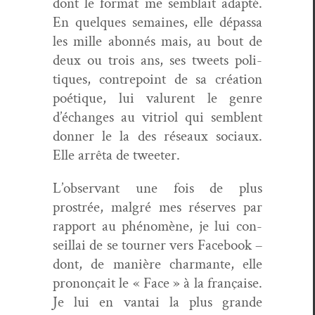
dont le for­mat me sem­blait adap­té.
En quelques semaines, elle dépas­sa
les mille abon­nés mais, au bout de
deux ou trois ans, ses tweets poli­
tiques, con­tre­point de sa créa­tion
poé­tique, lui val­urent le genre
d’échanges au vit­ri­ol qui sem­blent
don­ner le la des réseaux soci­aux.
Elle arrê­ta de tweeter.
L’observant une fois de plus
prostrée, mal­gré mes réserves par
rap­port au phénomène, je lui con­
seil­lai de se tourn­er vers Face­book –
dont, de manière char­mante, elle
prononçait le « Face » à la française.
Je lui en van­tai la plus grande