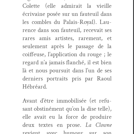
Colette (elle admi­rait la vieille
écrivaine posée sur un fau­teuil dans
les combles du Palais-Roy­al). Lau­
rence dans son fau­teuil, rece­vait ses
rares amis artistes, rarement, et
seule­ment après le pas­sage de la
coif­feuse, l’application du rouge ; le
regard n’a jamais flanché, il est bien
là et nous pour­suit dans l’un de ses
derniers por­traits pris par Raoul
Hébréard.
Avant d’être immo­bil­isée (et refu­
sant obstiné­ment qu’on la dise telle),
elle avait eu la force de pro­duire
deux textes en prose.
La Clowne
revient avec humour sur son