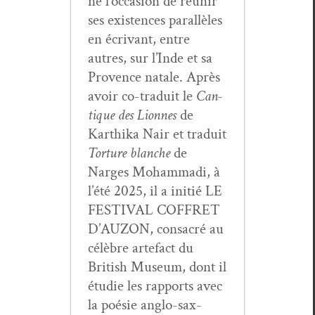
né l’occasion de réu­nir
ses exis­tences par­al­lèles
en écrivant, entre
autres, sur l’Inde et sa
Provence natale. Après
avoir co-traduit le
Can­
tique des Lionnes
de
Karthi­ka Nair et traduit
Tor­ture blanche
de
Narges Moham­ma­di, à
l’été 2025, il a ini­tié LE
FESTIVAL COFFRET
D’AUZON, con­sacré au
célèbre arte­fact du
British Muse­um, dont il
étudie les rap­ports avec
la poésie anglo-sax­