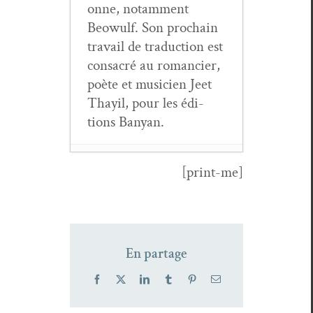
onne, notam­ment
Beowulf. Son prochain
tra­vail de tra­duc­tion est
con­sacré au romanci­er,
poète et musi­cien Jeet
Thay­il, pour les édi­
tions Banyan.
[print-me]
Over and Under­
ground in Paris
& Mum­bai
—
Ren­gas fer­
En partage
rovi­aires
- 6
novem­
Facebook
X
LinkedIn
Tumblr
Pinterest
Email
bre 2025
Roisin Tier­