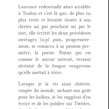
Lau­rence redescen­dit alors acca­blée
à Toulon et c’est là que, de plus en
plus rivée et bien­tôt clouée à son
clavier mi par pen­chant mi par le
sort, elle écriv­it les deux précé­dents
ouvrages (n.p) puis, pro­gres­sive­
ment, se con­sacra à sa pas­sion pre­
mière, la poésie. Poésie qui est
comme le miroir inver­sé, ver­sant
sérénisé de la fougue ven­ger­esse
qu’elle met­tait à vivre.
Lorsque je la vis ain­si cloîtrée,
coupée du monde, sachant son goût
pour les haïkus, je lui sug­gérai d’en
écrire et de les pub­li­er sur Twit­ter,