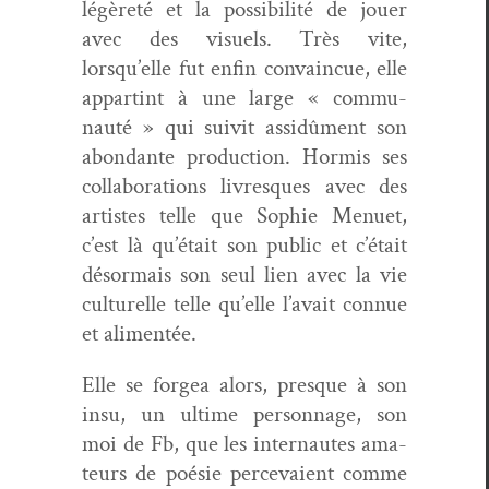
légèreté et la pos­si­bil­ité de jouer
avec des visuels. Très vite,
lorsqu’elle fut enfin con­va­in­cue, elle
appartint à une large « com­mu­
nauté » qui suiv­it assidû­ment son
abon­dante pro­duc­tion. Hormis ses
col­lab­o­ra­tions livresques avec des
artistes telle que Sophie Menuet,
c’est là qu’était son pub­lic et c’était
désor­mais son seul lien avec la vie
cul­turelle telle qu’elle l’avait con­nue
et alimentée.
Elle se forgea alors, presque à son
insu, un ultime per­son­nage, son
moi de Fb, que les inter­nautes ama­
teurs de poésie perce­vaient comme