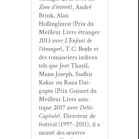
Zone d’intérêt
), André
Brink, Alan
Hollinghurst (Prix du
Meilleur Livre étranger
2013 avec
L’Enfant de
l’étranger
), T.C. Boyle et
des romanciers indi­ens
tels que Jeet Thay­il,
Manu Joseph, Sud­hir
Kakar ou Rana Das­
gup­ta (Prix Guimet du
Meilleur Livre asi­a­
tique 2017 avec
Del­hi
Cap­i­tale
). Directeur de
fes­ti­val (1997–2011), il a
mon­té des œuvres