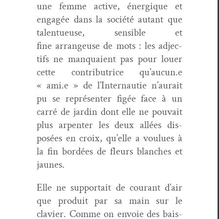
une femme active, énergique et
engagée dans la société autant que
tal­entueuse, sen­si­ble et
fine arrangeuse de mots : les adjec­
tifs ne man­quaient pas pour louer
cette con­tributrice qu’aucun.e
« ami.e » de l’Internautie n’aurait
pu se représen­ter figée face à un
car­ré de jardin dont elle ne pou­vait
plus arpen­ter les deux allées dis­
posées en croix, qu’elle a voulues à
la fin bor­dées de fleurs blanch­es et
jaunes.
Elle ne sup­por­t­ait de courant d’air
que pro­duit par sa main sur le
clavier. Comme on envoie des bais­