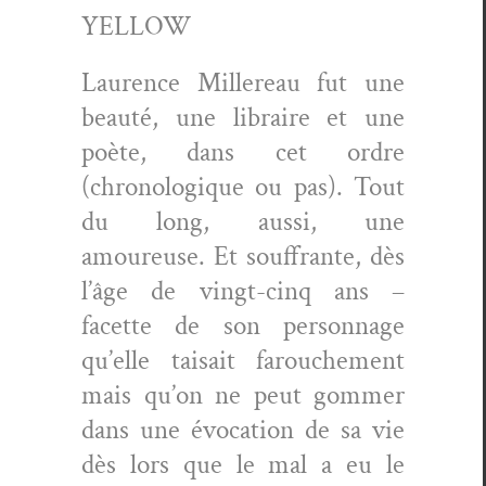
YELLOW
Lau­rence Millereau fut une
beauté, une libraire et une
poète, dans cet ordre
(chronologique ou pas). Tout
du long, aus­si, une
amoureuse. Et souf­frante, dès
l’âge de vingt-cinq ans –
facette de son per­son­nage
qu’elle tai­sait farouche­ment
mais qu’on ne peut gom­mer
dans une évo­ca­tion de sa vie
dès lors que le mal a eu le