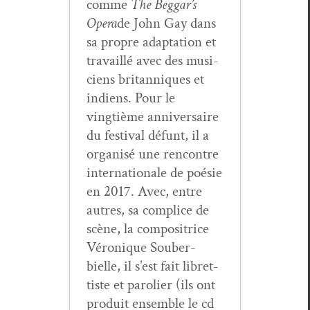
comme
The Beggar’s
Opera
de John Gay dans
sa pro­pre adap­ta­tion et
tra­vail­lé avec des musi­
ciens bri­tan­niques et
indi­ens. Pour le
vingtième anniver­saire
du fes­ti­val défunt, il a
organ­isé une ren­con­tre
inter­na­tionale de poésie
en 2017. Avec, entre
autres, sa com­plice de
scène, la com­positrice
Véronique Sou­ber­
bielle, il s’est fait libret­
tiste et paroli­er (ils ont
pro­duit ensem­ble le cd