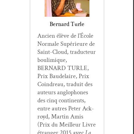
Bernard Turle
Ancien élève de l’École
Nor­male Supérieure de
Saint-Cloud, tra­duc­teur
boulim­ique,
BERNARD TURLE,
Prix Baude­laire, Prix
Coin­dreau, traduit des
auteurs anglo­phones
des cinq con­ti­nents,
entre autres Peter Ack­
royd, Mar­tin Amis
(Prix du Meilleur Livre
étranger 2015 avec
La