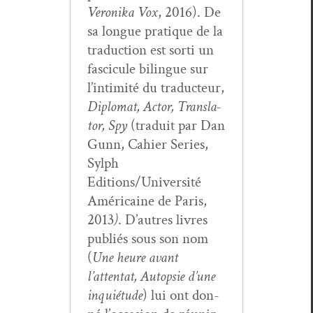
Veroni­ka Vox
, 2016). De
sa longue pra­tique de la
tra­duc­tion est sor­ti un
fas­ci­cule bilingue sur
l’intimité du tra­duc­teur,
Diplo­mat, Actor, Trans­la­
tor, Spy
(traduit par Dan
Gunn, Cahi­er Series,
Sylph
Editions/Université
Améri­caine de Paris,
2013
)
. D’autres livres
pub­liés sous son nom
(
Une heure avant
l’attentat, Autop­sie d’une
inquié­tude
) lui ont don­