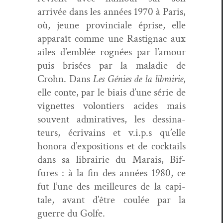
arrivée dans les années 1970 à Paris,
où, jeune provin­ciale éprise, elle
appa­raît comme une Rasti­gnac aux
ailes d’emblée rognées par l’amour
puis brisées par la mal­adie de
Crohn. Dans
Les Génies de la librairie
,
elle con­te, par le biais d’une série de
vignettes volon­tiers acides mais
sou­vent admi­ra­tives, les dessi­na­
teurs, écrivains et v.i.p.s qu’elle
hon­o­ra d’expositions et de cock­tails
dans sa librairie du Marais, Bif­
fures : à la fin des années 1980, ce
fut l’une des meilleures de la cap­i­
tale, avant d’être coulée par la
guerre du Golfe.