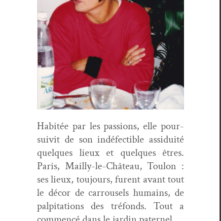
Habitée par les pas­sions, elle pour­
suiv­it de son indé­fectible assiduité
quelques lieux et quelques êtres.
Paris, Mail­ly-le-Château, Toulon :
ses lieux, tou­jours, furent avant tout
le décor de car­rousels humains, de
pal­pi­ta­tions des tré­fonds. Tout a
com­mencé dans le jardin paternel,