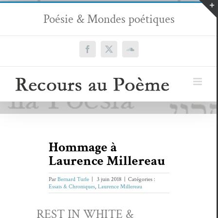
Passer
Poésie & Mondes poétiques
au
contenu
Facebook
X
SoundCloud
Hommage à
Laurence Millereau
Par
Bernard Turle
|
3 juin 2018
|
Catégories :
Essais & Chroniques
,
Laurence Millereau
REST IN WHITE &