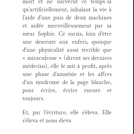
mort et ne survé­cut ce temps-là
qu’artificiellement, inhalant la vie à
l’aide d’une puis de deux machines
et aidée mer­veilleuse­ment par sa
sœur Sophie. Ce sur­sis, loin d’être
une descente aux enfers, quoique
d’une phys­i­cal­ité aus­si ter­ri­ble que
« mirac­uleuse » (dirent ses derniers
médecins), elle le mit à prof­it, après
une phase d’amnésie et les affres
d’un syn­drome de la page blanche,
pour écrire, écrire encore et
toujours.
Et, par l’écriture, elle s’éleva. Elle
s’éleva et nous éleva