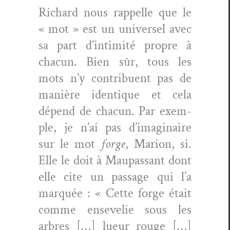
Richard nous rap­pelle que le
« mot » est un uni­versel avec
sa part d’intimité pro­pre à
cha­cun. Bien sûr, tous les
mots n’y con­tribuent pas de
manière iden­tique et cela
dépend de cha­cun. Par exem­
ple, je n’ai pas d’imaginaire
sur le mot
forge
, Mar­i­on, si.
Elle le doit à Mau­pas­sant dont
elle cite un pas­sage qui l’a
mar­quée : « Cette forge était
comme ensevelie sous les
arbres […] lueur rouge […]