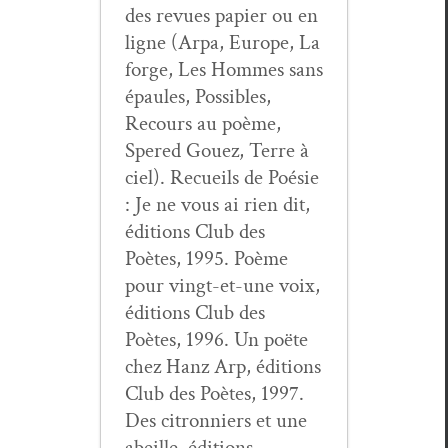
des revues papi­er ou en
ligne (Arpa, Europe, La
forge, Les Hommes sans
épaules, Pos­si­bles,
Recours au poème,
Spered Gouez, Terre à
ciel). Recueils de Poésie
: Je ne vous ai rien dit,
édi­tions Club des
Poètes, 1995. Poème
pour vingt-et-une voix,
édi­tions Club des
Poètes, 1996. Un poëte
chez Hanz Arp, édi­tions
Club des Poètes, 1997.
Des cit­ron­niers et une
abeille, édi­tions