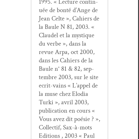
1995. « Lec­ture con­tin­
uée de bon­té d’Ange de
Jean Celte », Cahiers de
la Baule N 81, 2003. «
Claudel et la mys­tique
du verbe », dans la
revue Arpa, oct 2000,
dans les Cahiers de la
Baule n° 81 & 82, sep­
tem­bre 2003, sur le site
ecrit-vains « L’appel de
la muse chez Elo­dia
Tur­ki », avril 2003,
pub­li­ca­tion en cours «
Vous avez dit poésie ? »,
Col­lec­tif, Sax-à-mots
Edi­tions , 2003 « Paul