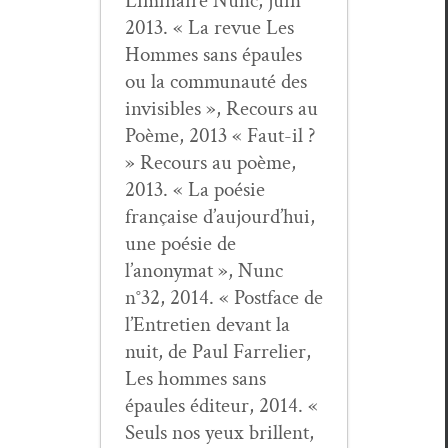
Lim­i­naire Nunc, juin
2013. « La revue Les
Hommes sans épaules
ou la com­mu­nauté des
invis­i­bles », Recours au
Poème, 2013 « Faut-il ?
» Recours au poème,
2013. « La poésie
française d’aujourd’hui,
une poésie de
l’anonymat », Nunc
n°32, 2014. « Post­face de
l’Entretien devant la
nuit, de Paul Far­reli­er,
Les hommes sans
épaules édi­teur, 2014. «
Seuls nos yeux bril­lent,