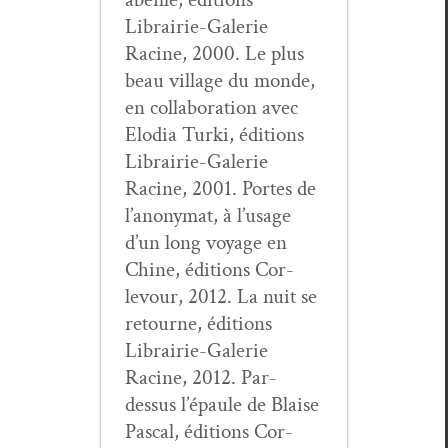
Librairie-Galerie
Racine, 2000. Le plus
beau vil­lage du monde,
en col­lab­o­ra­tion avec
Elo­dia Tur­ki, édi­tions
Librairie-Galerie
Racine, 2001. Portes de
l’anonymat, à l’usage
d’un long voy­age en
Chine, édi­tions Cor­
levour, 2012. La nuit se
retourne, édi­tions
Librairie-Galerie
Racine, 2012. Par-
dessus l’épaule de Blaise
Pas­cal, édi­tions Cor­