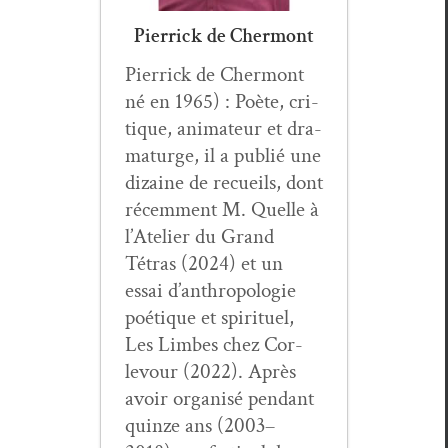
Pierrick de Chermont
Pier­rick de Cher­mont
né en 1965) : Poète, cri­
tique, ani­ma­teur et dra­
maturge, il a pub­lié une
dizaine de recueils, dont
récem­ment M. Quelle à
l’Atelier du Grand
Tétras (2024) et un
essai d’anthropologie
poé­tique et spir­ituel,
Les Limbes chez Cor­
levour (2022). Après
avoir organ­isé pen­dant
quinze ans (2003–