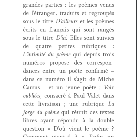
grandes par­ties : les poèmes venus
de l’étranger, traduits et regroupés
sous le titre
D’ailleurs
et les poèmes
écrits en français qui sont rangés
sous le titre
D’ici.
Elles sont suiv­ies
de qua­tre petites rubriques :
L’intimité du poème
qui depuis trois
numéros pro­pose des cor­re­spon­
dances entre un poète con­fir­mé –
dans ce numéro il s’agit de Miche
Camus – et un jeune poète ;
Voix
oubliées
, con­sacré à Paul Valet dans
cette livrai­son ; une rubrique
La
forge du poème
qui réu­nit des textes
libres ayant répon­du à la dou­ble
ques­tion « D’où vient le poème ?
Com­ment vient-il ? » Enfin un