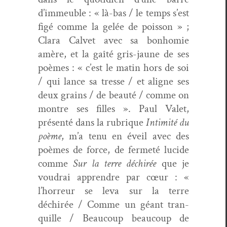
d’immeuble : « là-bas / le temps s’est
figé comme la gelée de pois­son » ;
Clara Cal­vet avec sa bon­homie
amère, et la gaîté gris-jaune de ses
poèmes : « c’est le matin hors de soi
/ qui lance sa tresse / et aligne ses
deux grains / de beauté / comme on
mon­tre ses filles ». Paul Valet,
présen­té dans la rubrique
Intim­ité du
poème
, m’a tenu en éveil avec des
poèmes de force, de fer­meté lucide
comme
Sur la terre déchirée
que je
voudrai appren­dre par cœur : «
l’horreur se leva sur la terre
déchirée / Comme un géant tran­
quille / Beau­coup beau­coup de