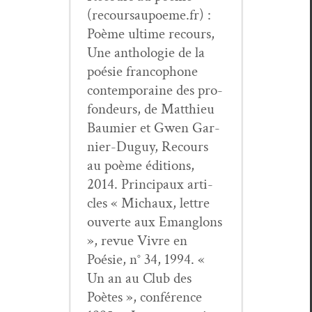
(recoursaupoeme.fr) :
Poème ultime recours,
Une antholo­gie de la
poésie fran­coph­o­ne
con­tem­po­raine des pro­
fondeurs, de Matthieu
Bau­mi­er et Gwen Gar­
nier-Duguy, Recours
au poème édi­tions,
2014. Prin­ci­paux arti­
cles « Michaux, let­tre
ouverte aux Eman­glons
», revue Vivre en
Poésie, n° 34, 1994. «
Un an au Club des
Poètes », con­férence