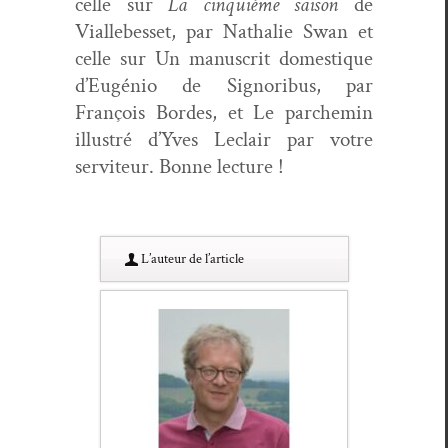
celle sur
La cinquième sai­son
de
Viallebes­set, par Nathalie Swan et
celle sur Un man­u­scrit domes­tique
d’Eugénio de Sig­noribus, par
François Bor­des, et Le par­chemin
illus­tré d’Yves Leclair par votre
servi­teur. Bonne lecture !
L’au­teur de l’article