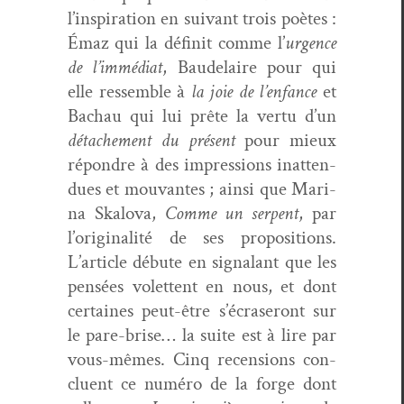
l’inspiration en suiv­ant trois poètes :
Émaz qui la définit comme l’
urgence
de l’immédiat
, Baude­laire pour qui
elle ressem­ble à
la joie de l’enfance
et
Bachau qui lui prête la ver­tu d’un
détache­ment du présent
pour mieux
répon­dre à des impres­sions inat­ten­
dues et mou­vantes ; ain­si que Mari­
na Skalo­va,
Comme un ser­pent
, par
l’originalité de ses propo­si­tions.
L’article débute en sig­nalant que les
pen­sées volet­tent en nous, et dont
cer­taines peut-être s’écraseront sur
le pare-brise… la suite est à lire par
vous-mêmes. Cinq recen­sions con­
clu­ent ce numéro de la forge dont