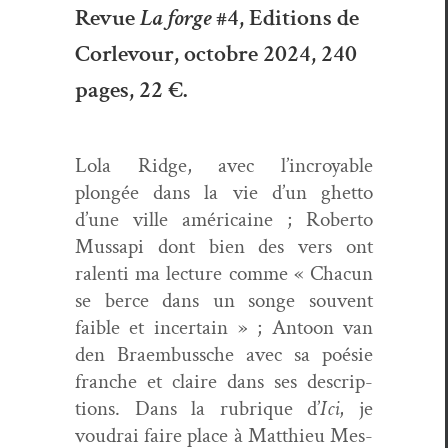
Revue
La forge
#4, Editions de
Corlevour, octobre 2024, 240
pages, 22 €.
Lola Ridge, avec l’incroyable
plongée dans la vie d’un ghet­to
d’une ville améri­caine ; Rober­to
Mus­s­api dont bien des vers ont
ralen­ti ma lec­ture comme « Cha­cun
se berce dans un songe sou­vent
faible et incer­tain » ; Antoon van
den Braem­buss­che avec sa poésie
franche et claire dans ses descrip­
tions. Dans la rubrique d’
Ici
, je
voudrai faire place à Matthieu Mes­