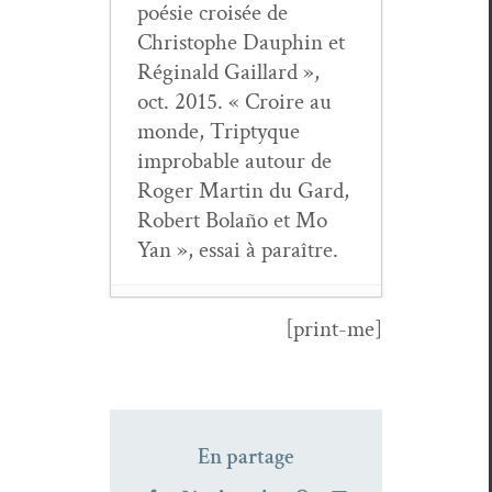
poésie croisée de
Christophe Dauphin et
Régi­nald Gail­lard »,
oct. 2015. « Croire au
monde, Trip­tyque
improb­a­ble autour de
Roger Mar­tin du Gard,
Robert Bolaño et Mo
Yan », essai à paraître.
[print-me]
Revue
Pos­si­bles
,
numéro 39
- 6
mai 2026
Revue
Pos­si­bles
,
En partage
Ernst Jan­dl,
décem­bre 2025