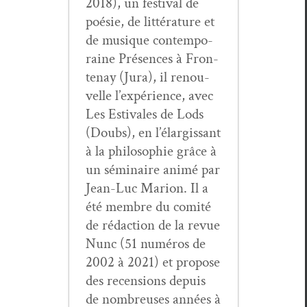
2018), un fes­ti­val de
poésie, de lit­téra­ture et
de musique con­tem­po­
raine Présences à Fron­
te­nay (Jura), il renou­
velle l’expérience, avec
Les Esti­vales de Lods
(Doubs), en l’élargissant
à la philoso­phie grâce à
un sémi­naire ani­mé par
Jean-Luc Mar­i­on. Il a
été mem­bre du comité
de rédac­tion de la revue
Nunc (51 numéros de
2002 à 2021) et pro­pose
des recen­sions depuis
de nom­breuses années à