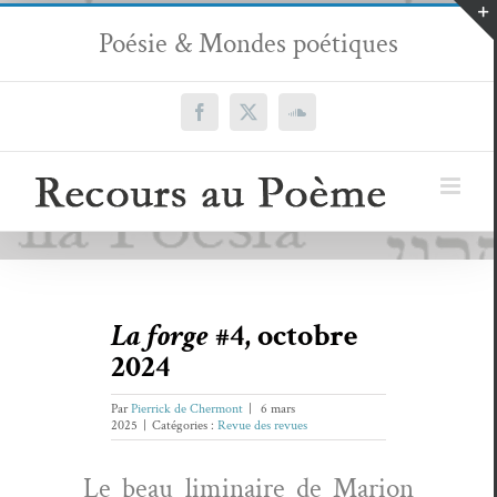
Passer
Poésie & Mondes poétiques
au
contenu
Facebook
X
SoundCloud
La forge
#4, octobre
2024
Par
Pierrick de Chermont
|
6 mars
2025
|
Catégories :
Revue des revues
Le beau lim­i­naire de Mar­i­on