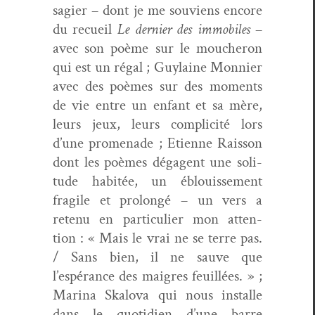
sagi­er – dont je me sou­viens encore
du recueil
Le dernier des immo­biles
–
avec son poème sur le moucheron
qui est un régal ; Guy­laine Mon­nier
avec des poèmes sur des moments
de vie entre un enfant et sa mère,
leurs jeux, leurs com­plic­ité lors
d’une prom­e­nade ; Eti­enne Rais­son
dont les poèmes déga­gent une soli­
tude habitée, un éblouisse­ment
frag­ile et pro­longé – un vers a
retenu en par­ti­c­uli­er mon atten­
tion : « Mais le vrai ne se terre pas.
/ Sans bien, il ne sauve que
l’espérance des mai­gres feuil­lées. » ;
Mari­na Skalo­va qui nous installe
dans le quo­ti­di­en d’une barre