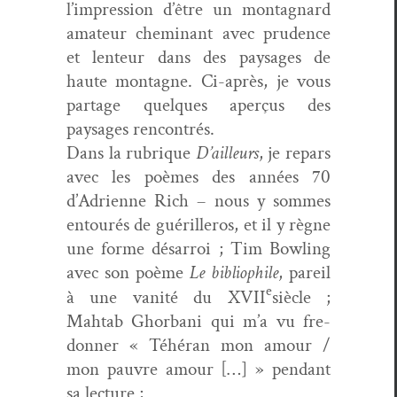
l’impression d’être un mon­tag­nard
ama­teur chem­i­nant avec pru­dence
et lenteur dans des paysages
de
haute mon­tagne. Ci-après, je vous
partage quelques aperçus des
paysages rencontrés.
Dans la rubrique
D’ailleurs
, je repars
avec les poèmes des années 70
d’Adrienne Rich – nous y sommes
entourés de guérilleros, et il y règne
une forme désar­roi ; Tim Bowl­ing
avec son poème
Le bib­lio­phile
, pareil
e
à une van­ité du XVII
siè­cle ;
Mahtab Ghor­bani qui m’a vu fre­
donner « Téhéran mon amour /
mon pau­vre amour […] » pen­dant
sa lecture ;