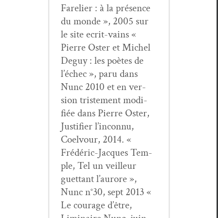
Fare­li­er : à la présence
du monde », 2005 sur
le site ecrit-vains «
Pierre Oster et Michel
Deguy : les poètes de
l’échec », paru dans
Nunc 2010 et en ver­
sion tris­te­ment mod­i­
fiée dans Pierre Oster,
Jus­ti­fi­er l’inconnu,
Coelvour, 2014. «
Frédéric-Jacques Tem­
ple, Tel un veilleur
guet­tant l’aurore »,
Nunc n°30, sept 2013 «
Le courage d’être,