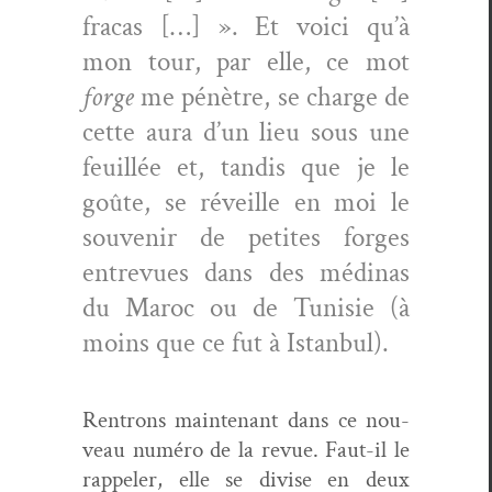
fra­cas […] ». Et voici qu’à
mon tour, par elle, ce mot
forge
me pénètre, se charge de
cette aura d’un lieu sous une
feuil­lée et, tan­dis que je le
goûte, se réveille en moi le
sou­venir de petites forges
entre­vues dans des méd­i­nas
du Maroc ou de Tunisie (à
moins que ce fut à Istanbul).
Ren­trons main­tenant dans ce nou­
veau numéro de la revue. Faut-il le
rap­pel­er, elle se divise en deux