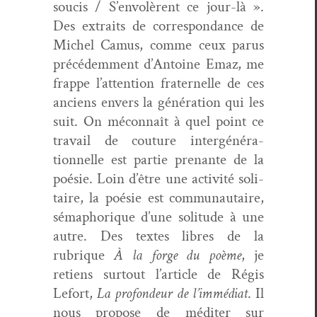
soucis / S’envolèrent ce jour-là ».
Des extraits de cor­re­spon­dance de
Michel Camus, comme ceux parus
précédem­ment d’Antoine Emaz, me
frappe l’attention frater­nelle de ces
anciens envers la généra­tion qui les
suit. On mécon­naît à quel point ce
tra­vail de cou­ture intergénéra­
tionnelle est par­tie prenante de la
poésie. Loin d’être une activ­ité soli­
taire, la poésie est com­mu­nau­taire,
sémaphorique d’une soli­tude à une
autre. Des textes libres de la
rubrique
À la forge du poème
, je
retiens surtout l’article de Régis
Lefort,
La pro­fondeur de l’immédiat
. Il
nous pro­pose de méditer sur