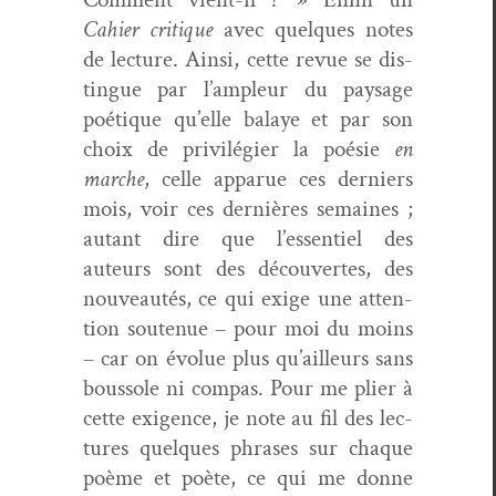
Cahi­er cri­tique
avec quelques notes
de lec­ture. Ain­si, cette revue se dis­
tingue par l’ampleur du paysage
poé­tique qu’elle bal­aye et par son
choix de priv­ilégi­er la poésie
en
marche
, celle apparue ces derniers
mois, voir ces dernières semaines ;
autant dire que l’essentiel des
auteurs sont des décou­vertes, des
nou­veautés, ce qui exige une atten­
tion soutenue – pour moi du moins
– car on évolue plus qu’ailleurs sans
bous­sole ni com­pas. Pour me pli­er à
cette exi­gence, je note au fil des lec­
tures quelques phras­es sur chaque
poème et poète, ce qui me donne