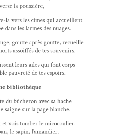
verse la poussière,
ève-la vers les cimes qui accueillent
ée dans les larmes des nuages.
e, goutte après goutte, recueille
morts assoif­fés de tes souvenirs.
is­sent leurs ailes qui font corps
ble pau­vreté de tes espoirs.
ne bibliothèque
ste du bûcheron avec sa hache
e saigne sur la page blanche.
 et vois tomber le micocoulier,
an, le sapin, l’amandier.