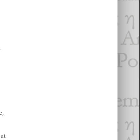
e
s
ge,
out