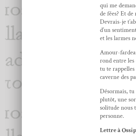
qui me demande
de fées? Et de 
Devrais-je t’
d’un sen­ti­men
et les larmes 
Amour-fardeau,
rond entre les 
tu te rap­pelles
cav­erne des pa
Désor­mais, tu
plutôt, une sor
soli­tude nous 
personne.
Let­tre à Ossi