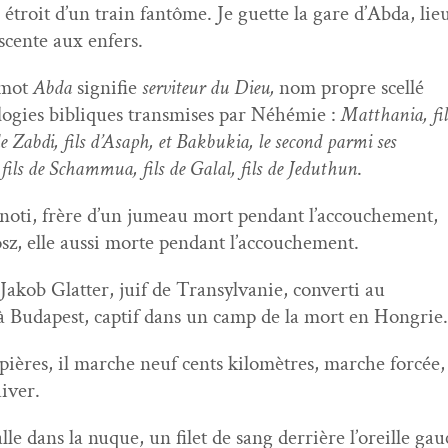
 étroit d’un train fan­tôme. Je guette la gare d’Abda, li
scente aux enfers.
 mot
Abda
sig­ni­fie
servi­teur du Dieu,
nom pro­pre scellé
o­gies bibliques trans­mis­es par Néhémie :
Mattha­nia, fi
e Zab­di, fils d’Asaph, et Bak­bukia, le sec­ond par­mi ses
 fils de Scham­mua, fils de Galal, fils de Jeduthun
.
­noti, frère d’un jumeau mort pen­dant l’accouchement,
osz, elle aus­si morte pen­dant l’accouchement.
 Jakob Glat­ter, juif de Tran­syl­vanie, con­ver­ti au
e à Budapest, cap­tif dans un camp de la mort en Hongrie.
pières, il marche neuf cents kilo­mètres, marche forcée
hiver.
lle dans la nuque, un filet de sang der­rière l’oreille ga