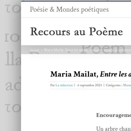
Passer
Poésie & Mondes poétiques
au
contenu
Maria Mailat, Entre les arbres, quelques images & sentime
Accueil
Maria Mailat,
Entre les 
Par
La rédaction
|
6 septembre 2025
|
Catégories :
Maria
Encour­age­m
Un arbre chant