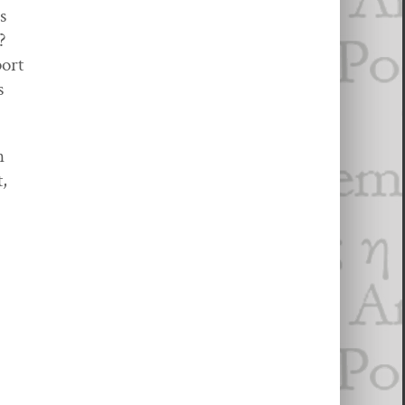
es
 ?
port
es
en
t,
a