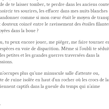
 de te laiss­er tomber, te per­dre dans les anciens cont
noir­cir tes sourires, les effac­er dans mes nuits blanches
abandonner comme si mon cœur était le moyen de trans
t dou­teux coincé entre le ravisse­ment des étoiles filant
noyées dans la boue ?
 tu peux encore jouer, me piéger, me faire tourn­er 
espèces en voie de dis­pari­tion. Même si l’oubli te sédui
 les petites et les grandes guer­res tra­ver­sées dans la
ssions.
 n’occupes plus qu’une minus­cule salle d’attente ou,
te de ruine isolée en haut d’un rocher où les crocs de l
tien­nent cap­tifs dans la gueule du temps qui n’aime
p