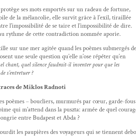
 pro­tège ses mots emportés sur un radeau de fortune,
ile de la mélan­col­ie, elle survit grâce à l’exil, tiraillée
ntre l’impossibilité de se taire et l’impossibilité de dire.
u rythme de cette con­tra­dic­tion nom­mée aporie.
­tille sur une mer agitée quand les poèmes sub­mergés d
posent une seule ques­tion qu’elle n’ose répéter qu’en
el chant, quel silence faudrait-il inven­ter pour que les
de s’entretuer ?
traces de Mik­los Radnoti
des poèmes – boucliers, mur­murés par cœur, garde-fou
abîme qui m’attend dans la pusz­ta: armée de quel coura
Hon­grie entre Budapest et Abda ?
ur­dit les paupières des voyageurs qui se tien­nent deb