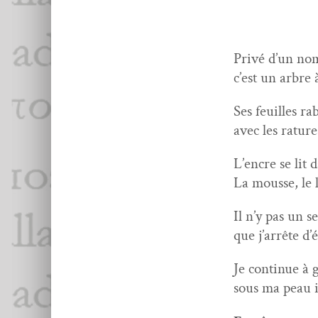
Privé d’un nom
c’est un arbre 
Ses feuilles ra
avec les rature
L’encre se lit 
La mousse, le l
Il n’y pas un s
que j’arrête d’é
Je con­tin­ue à 
sous ma peau il