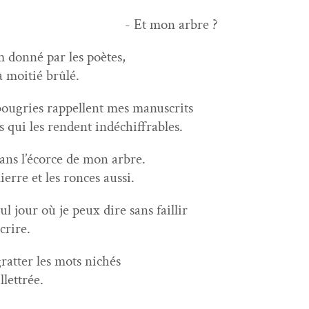
- Et mon arbre ?
 don­né par les poètes,
à moitié brûlé.
bougries rap­pel­lent mes manuscrits
s qui les ren­dent indéchiffrables.
dans l’écorce de mon arbre.
ierre et les ronces aussi.
eul jour où je peux dire sans faillir
crire.
grat­ter les mots nichés
lettrée.