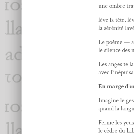
une ombre tra­
lève la tête, l
la sérénité lav
Le poème — aug
le silence des 
Les anges te la
avec l’inépuisa
En marge d’u
Imag­ine le ge
quand la langu
Ferme les yeux
le cèdre du Lib