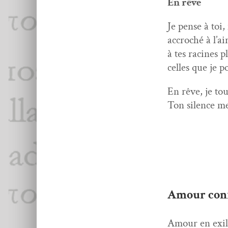
En rêve
Je pense à toi
accroché à l’air
à tes racines 
celles que je p
En rêve, je tou
Ton silence m
Egal
l’arbre
Une pl
Amour con
Amour en exil 