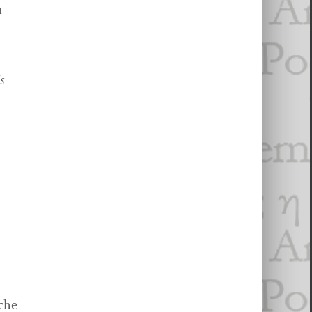
eu
ls
,
uche