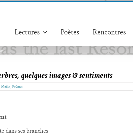
Lectures
Poètes
Rencontres
nts
arbres, quelques images & sentiments
 Mailat
,
Poèmes
ent
e dans ses branches,