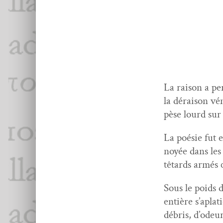
La rai­son a pe
la dérai­son v
pèse lourd sur 
La poésie fut e
noyée dans les
têtards armés 
Sous le poids d
entière s’aplati
débris, d’odeu