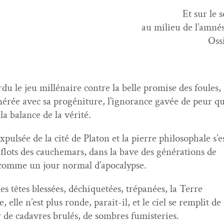
Et sur le s
au milieu de l’amnés
Oss
r­du le jeu mil­lé­naire con­tre la belle promise des foules,
énérée avec sa progéni­ture, l’ignorance gavée de peur q
la bal­ance de la vérité.
xpul­sée de la cité de Pla­ton et la pierre philosophale s’e
 flots des cauchemars, dans la bave des généra­tions de
comme un jour nor­mal d’apocalypse.
es têtes blessées, déchi­quetées, tré­panées, la Terre
e, elle n’est plus ronde, parait-il, et le ciel se rem­plit de
r de cadavres brulés, de som­bres fumisteries.