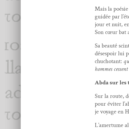
Mais la poésie
guidée par l’éto
jour et nuit, e
Son cœur bat a
Sa beauté scin
dés­espoir lui 
chu­chotant:
qu
hommes cessent 
Abda sur les 
Sur la route, 
pour éviter l’
je voy­age en 
L’amertume alo