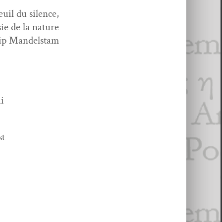
euil du silence,
ie de la nature
ip Mandelstam
ui
st