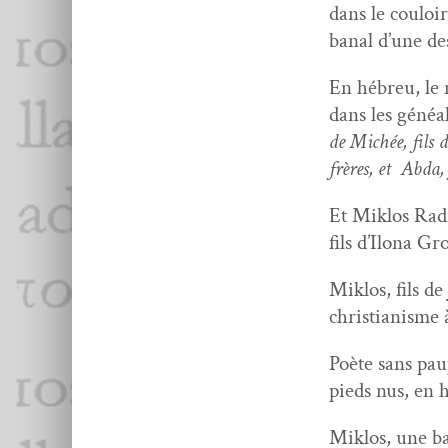
dans le couloir
banal d’une de
En hébreu, le
dans les généal
de Michée, fils d
frères, et Abda,
Et Mik­los Rad
fils d’Ilona Gr
Mik­los, fils de
chris­tian­ism
Poète sans pau
pieds nus, en 
Mik­los, une ba