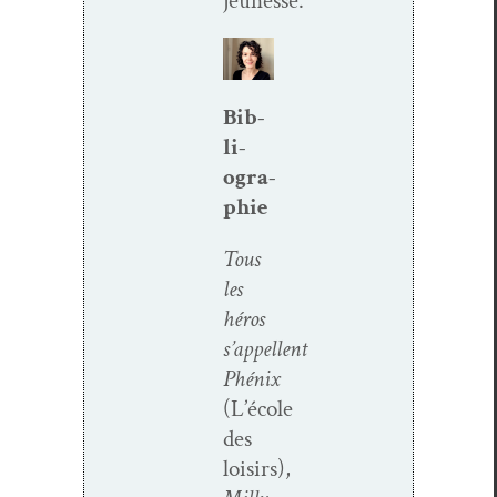
jeunesse.
Bib­
li­
ogra­
phie
Tous
les
héros
s’appellent
Phénix
(L’école
des
loisirs),