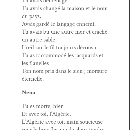
Tu avais déménagé.
Tu avais changé la mai­son et le nom
du pays,
Avais gardé le lan­gage ennemi.
Tu avais bu une autre mer et craché
un autre sable,
L’œil sur le fil tou­jours décousu.
Tu as rac­com­modé les jacquards et
les flanelles
Ton nom pris dans le sien ; mor­sure
éternelle.
Nena
Tu es morte, hier
Et avec toi, l’Algérie.
L’Algérie avec toi, main soucieuse
sous le bras flasque de chair tendre.