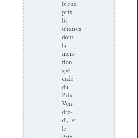
breux
prix
lit­
téraires
dont
la
men­
tion
spé­
ciale
du
Prix
Ven­
dre­
di, et
le
Prix