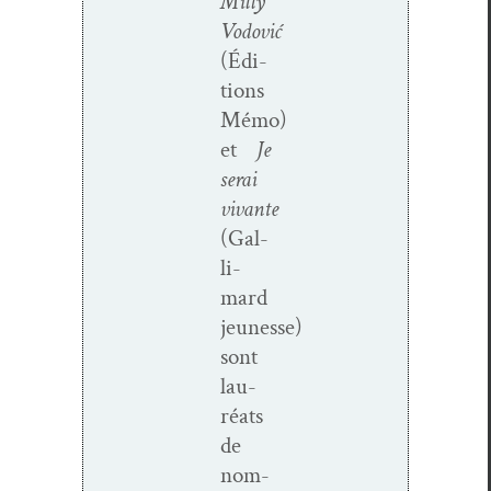
Mil­ly
Vodović
(Édi­
tions
Mémo)
et
Je
serai
vivante
(Gal­
li­
mard
jeunesse)
sont
lau­
réats
de
nom­