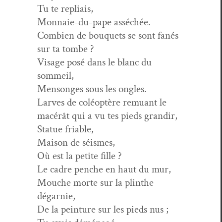
Tu te repliais,
Mon­naie-du-pape asséchée.
Com­bi­en de bou­quets se sont fanés
sur ta tombe ?
Vis­age posé dans le blanc du
sommeil,
Men­songes sous les ongles.
Larves de coléop­tère remuant le
macérât qui a vu tes pieds grandir,
Stat­ue friable,
Mai­son de séismes,
Où est la petite fille ?
Le cadre penche en haut du mur,
Mouche morte sur la plinthe
dégarnie,
De la pein­ture sur les pieds nus ;