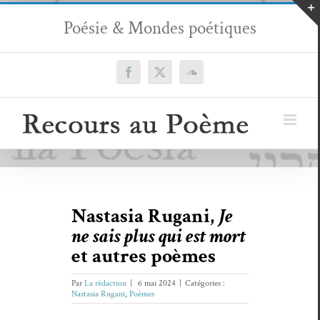
Passer
Poésie & Mondes poétiques
au
contenu
Facebook
X
SoundCloud
Nastasia Rugani,
Je
ne sais plus qui est mort
et autres poèmes
Par
La rédaction
|
6 mai 2024
|
Catégories :
Nastasia Rugani
,
Poèmes