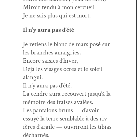
Miroir ten­du à mon cercueil
Je ne sais plus qui est mort.
Il n’y aura pas d’été
Je retiens le blanc de mars posé sur
les branch­es amaigries,
Encore saisies d’hiver,
Déjà les vis­ages ocres et le soleil
alangui.
Il n’y aura pas d’été.
La cen­dre aura recou­vert jusqu’à la
mémoire des frais­es avalées.
Les pan­talons bruns — d’avoir
essuyé la terre sem­blable à des riv­
ières d’argile — ouvriront les tib­ias
décharnés.