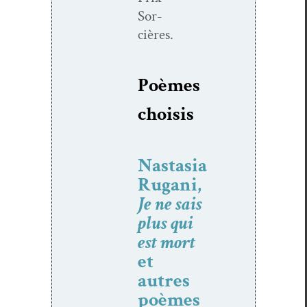
Sor­
cières.
Poèmes
choi­sis
Nastasia
Rugani,
Je ne sais
plus qui
est mort
et
autres
poèmes