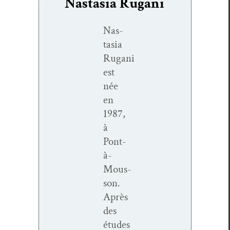
Nastasia Rugani
Nas­
ta­sia
Rugani
est
née
en
1987,
à
Pont-
à-
Mous­­
son.
Après
des
études