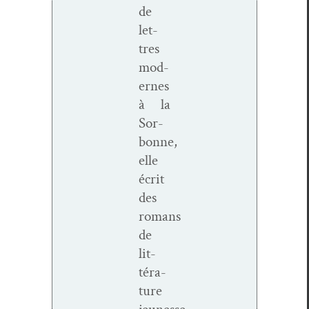
de
let­
tres
mod­
ernes
à la
Sor­
bonne,
elle
écrit
des
romans
de
lit­
téra­
ture