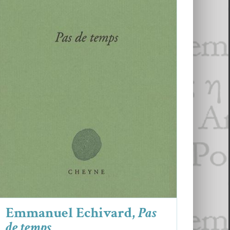
Emmanuel Echivard,
Pas de temps
Critiques
Emmanuel Edchivard
Emmanuel Echivard,
Pas
de temps