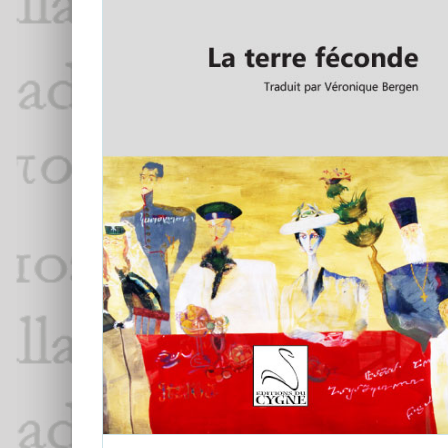
Dato Magradze,
La Terre féconde
Critiques
Dato Magradze