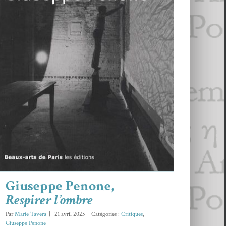
Giuseppe Penone,
Respirer l’ombre
Critiques
Giuseppe Penone
Giuseppe Penone,
Respirer l’ombre
Par
Marie Tavera
|
21 avril 2023
|
Catégories :
Critiques
,
Giuseppe Penone