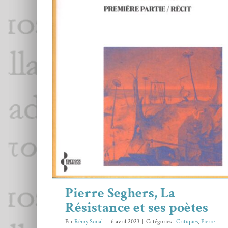
Pierre Seghers, La Résistance et ses
poètes
Critiques
Pierre Seghers
Pierre Seghers, La
Résistance et ses poètes
Par
Rémy Soual
|
6 avril 2023
|
Catégories :
Critiques
,
Pierre