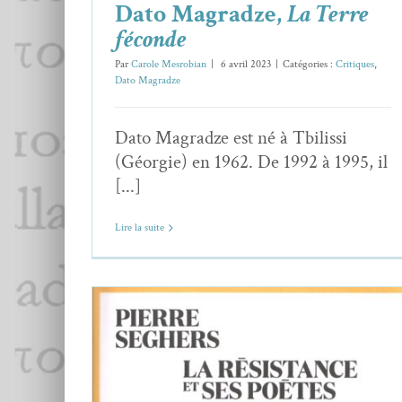
Dato Magradze,
La Terre
féconde
Par
Carole Mesrobian
|
6 avril 2023
|
Catégories :
Critiques
,
Dato Magradze
Dato Magradze est né à Tbilissi
(Géorgie) en 1962. De 1992 à 1995, il
[...]
Lire la suite