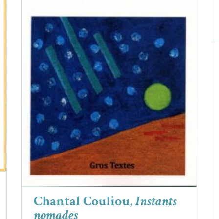
Chantal Couliou,
Instants nomades
Chantal Couliou
Critiques
Chantal Couliou,
Instants
nomades