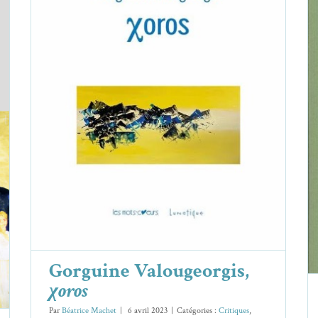
Gorguine Valougeorgis,
χoros
Critiques
Gorguine Valougeorgis
Gorguine Valougeorgis,
χoros
Par
Béatrice Machet
|
6 avril 2023
|
Catégories :
Critiques
,