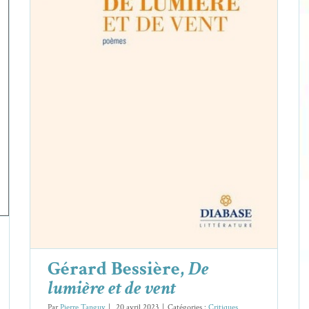
Gérard Bessière,
De lumière et de vent
Critiques
Gérard Bessière
Gérard Bessière,
De
lumière et de vent
Par
Pierre Tanguy
|
20 avril 2023
|
Catégories :
Critiques
,