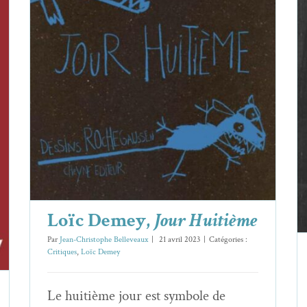
Loïc Demey,
Jour Huitième
Critiques
Loïc Demey
Loïc Demey,
Jour Huitième
Par
Jean-Christophe Belleveaux
|
21 avril 2023
|
Catégories :
Critiques
,
Loïc Demey
Le huitième jour est symbole de