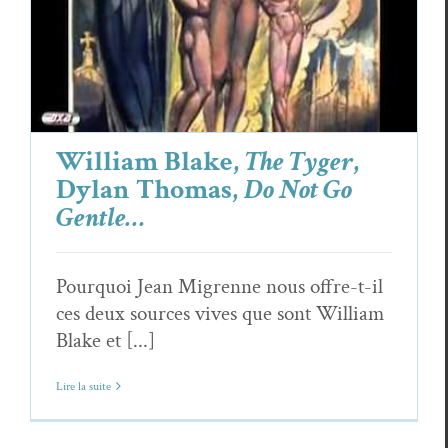
Thomas,
Do Not Go Gentle…
Dylan Thomas
Focus
William Blake
William Blake,
The Tyger
,
Dylan Thomas,
Do Not Go
Gentle…
Pourquoi Jean Migrenne nous offre-t-il
ces deux sources vives que sont William
Blake et [...]
Lire la suite