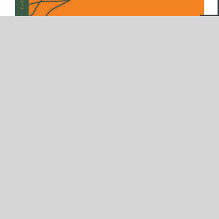
James Sacré,
Par des langues
et des paysages
Dans son adresse au lecteur, James Sacré
dessine une perspective où
redécouvrir/découvrir des poèmes [...]
Lire la suite