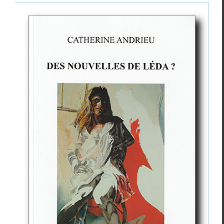
Catherine Andrieu,
Des nouvelles de Léda
?
, Louis Savary,
les mots sans fin
, Régine
Nobécourt-Seidel en Camille Sei­no­bec,
Du Fol Amour à la Grâce
Catherine Andrieu
Critiques
Louis Savary
Régine Nobécourt-Seidel