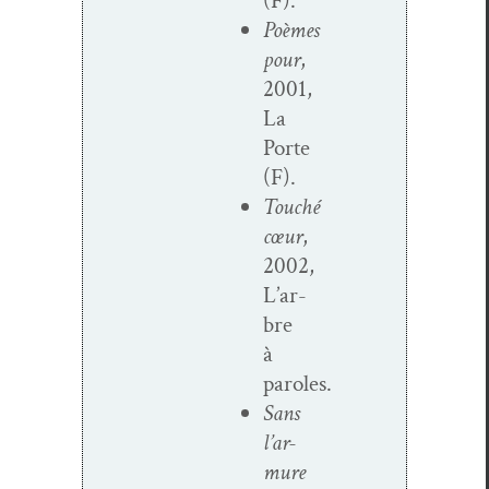
(F).
Poèmes
pour
,
2001,
La
Porte
(F).
Touché
cœur
,
2002,
L’ar­
bre
à
paroles.
Sans
l’ar­
mure