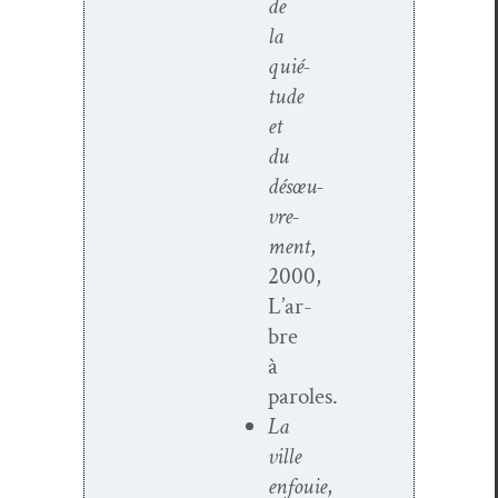
de
la
quié­
tude
et
du
désœu­
vre­
ment
,
2000,
L’ar­
bre
à
paroles.
La
ville
enfouie
,