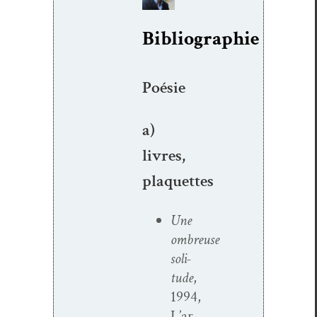
Bibliographie
Poésie
a)
livres,
plaquettes
Une
ombreuse
soli­
tude
,
1994,
L’ar­