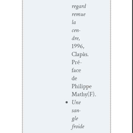
regard
remue
la
cen­
dre
,
1996,
Clapàs.
Pré­
face
de
Philippe
Mathy(F).
Une
san­
gle
froide