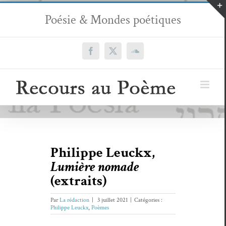
Passer
Poésie & Mondes poétiques
au
contenu
Facebook
X
SoundCloud
Philippe Leuckx,
Lumière nomade
(extraits)
Par
La rédaction
|
3 juillet 2021
|
Catégories :
Philippe Leuckx
,
Poèmes