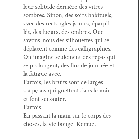
leur soli­tude der­rière des vit­res
som­bres. Sinon, des soirs habituels,
avec des rec­tan­gles jaunes, éparpil­
lés, des lueurs, des ombres. Que
savons-nous des sil­hou­ettes qui se
dépla­cent comme des cal­ligra­phies.
On imag­ine seule­ment des repas qui
se pro­lon­gent, des fins de journée et
la fatigue avec.
Par­fois, les bruits sont de larges
soupçons qui guet­tent dans le noir
et font sursauter.
Parfois.
En pas­sant la main sur le corps des
choses, la vie bouge. Remue.