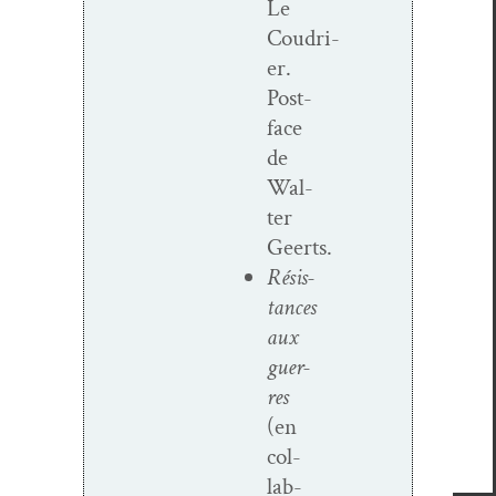
Le
Coudri­
er.
Post­
face
de
Wal­
ter
Geerts.
Résis­
tances
aux
guer­
res
(en
col­
lab­