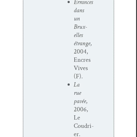
Errances
dans
un
Brux­
elles
étrange
,
2004,
Encres
Vives
(F).
La
rue
pavée
,
2006,
Le
Coudri­
er.