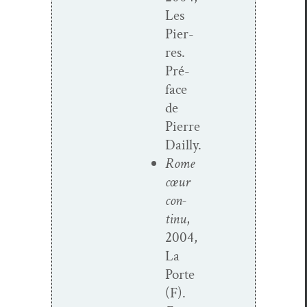
Les
Pier­
res.
Pré­
face
de
Pierre
Dailly.
Rome
cœur
con­
tinu
,
2004,
La
Porte
(F).