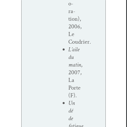
o­
ra­
tion),
2006,
Le
Coudrier.
L’aile
du
matin
,
2007,
La
Porte
(F).
Un
dé
de
fatigue
,