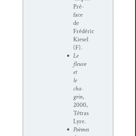
Pré­
face
de
Frédéric
Kiesel
(F).
Le
fleuve
et
le
cha­
grin
,
2000,
Tétras
Lyre.
Poèmes