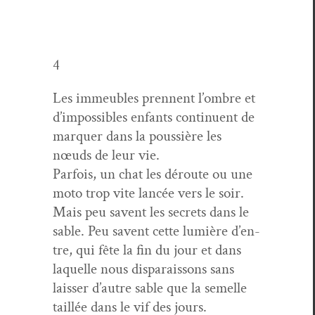
4
Les immeubles pren­nent l’om­bre et
d’im­pos­si­bles enfants con­tin­u­ent de
mar­quer dans la pous­sière les
nœuds de leur vie.
Par­fois, un chat les déroute ou une
moto trop vite lancée vers le soir.
Mais peu savent les secrets dans le
sable. Peu savent cette lumière d’en­
tre, qui fête la fin du jour et dans
laque­lle nous dis­parais­sons sans
laiss­er d’autre sable que la semelle
tail­lée dans le vif des jours.