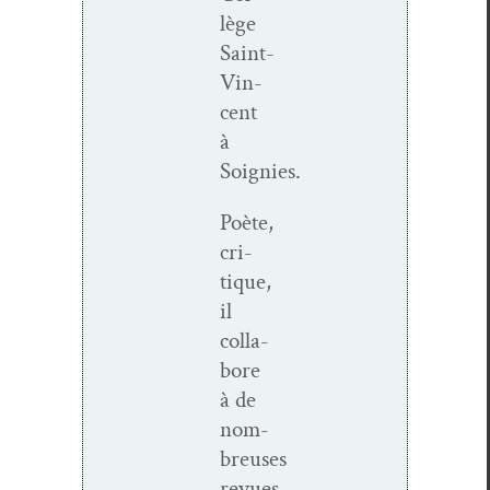
lège
Saint-
Vin­­
cent
à
Soignies.
Poète,
cri­
tique,
il
col­la­
bore
à de
nom­
breuses
revues