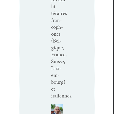
lit­
téraires
fran­
coph­
o­nes
(Bel­
gique,
France,
Suisse,
Lux­
em­
bourg)
et
italiennes.