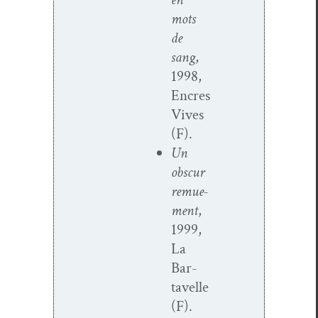
mots
de
sang
,
1998,
Encres
Vives
(F).
Un
obscur
remue­
ment
,
1999,
La
Bar­
tavelle
(F).