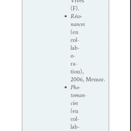
Vives
(F).
Réso­
nances
(en
col­
lab­
o­
ra­
tion),
2006, Memor.
Pho­
toman­
cies
(en
col­
lab­