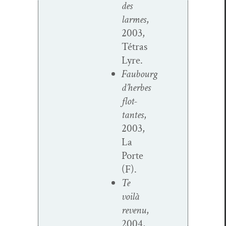
des
larmes
,
2003,
Tétras
Lyre.
Faubourg
d’herbes
flot­
tantes
,
2003,
La
Porte
(F).
Te
voilà
revenu
,
2004,