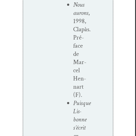
Nous
aurons
,
1998,
Clapàs.
Pré­
face
de
Mar­
cel
Hen­
nart
(F).
Puisque
Lis­
bonne
s’écrit
en