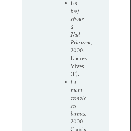
Un
bref
séjour
à
Nad
Privozem
,
2000,
Encres
Vives
(F).
La
main
compte
ses
larmes
,
2000,
Clapàs.