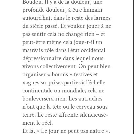
Boudou. Il y a de la douleur, une
pro­fonde douleur, à être humain
aujourd’hui, dans le reste des larmes
du siè­cle passé. Et vouloir jouer à ne
pas sen­tir cela ne change rien – et
peut-être même cela joue-t-il un
mau­vais rôle dans l’état occi­den­tal
dépres­sion­naire dans lequel nous
vivons col­lec­tive­ment. On peut bien
organ­is­er « boums » fes­tives et
vagues sur­pris­es par­ties à l’échelle
con­ti­nen­tale ou mon­di­ale, cela ne
boule­versera rien. Les autruch­es
n’ont que la tête ou le cerveau sous
terre. Le reste affronte silen­cieuse­
ment le réel.
Et là, « Le jour ne peut pas naître ».