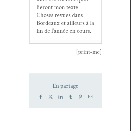
lieront mon texte
Choses revues dans
Bor­deaux et ailleurs à la
fin de l’année en cours.
[print-me]
Revue
Arpa
,
135ème livrai­son
- 6 mai 2022
De la banal­ité
En partage
revis­itée par les
drones
- 3
Facebook
X
LinkedIn
Tumblr
Pinterest
Email
mai 2021
Hélène Révay,
Bien loin du reste
-
19 octo­bre 2020