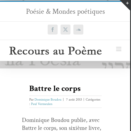
Passer
Poésie & Mondes poétiques
au
contenu
Facebook
X
SoundCloud
Battre le corps
Par
Dominique Boudou
|
7 août 2013
|
Catégories
:
Paul Vermeulen
Dominique Boudou pub­lie, avec
Bat­tre le corps, son six­ième livre,