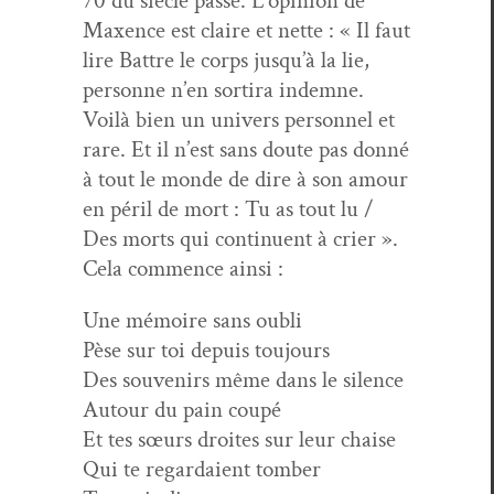
70 du siè­cle passé. L’opinion de
Max­ence est claire et nette : « Il faut
lire Bat­tre le corps jusqu’à la lie,
per­son­ne n’en sor­ti­ra indemne.
Voilà bien un univers per­son­nel et
rare. Et il n’est sans doute pas don­né
à tout le monde de dire à son amour
en péril de mort : Tu as tout lu /
Des morts qui con­tin­u­ent à crier ».
Cela com­mence ainsi :
Une mémoire sans oubli
Pèse sur toi depuis toujours
Des sou­venirs même dans le silence
Autour du pain coupé
Et tes sœurs droites sur leur chaise
Qui te regar­daient tomber