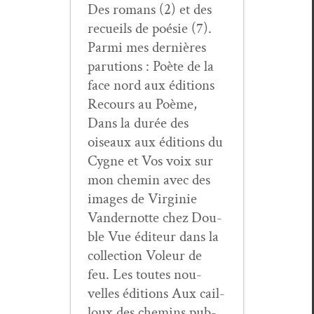
Des romans (2) et des
recueils de poésie (7).
Par­mi mes dernières
paru­tions : Poète de la
face nord aux édi­tions
Recours au Poème,
Dans la durée des
oiseaux aux édi­tions du
Cygne et Vos voix sur
mon chemin avec des
images de Vir­ginie
Van­der­notte chez Dou­
ble Vue édi­teur dans la
col­lec­tion Voleur de
feu. Les toutes nou­
velles édi­tions Aux cail­
loux des chemins pub­