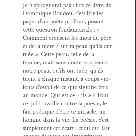
Je n’épiloguerai pas : lire ce livre de
Dominique Boudou, c’est lire les
pages d’un poète pro­fond, posant
cette ques­tion fon­da­men­tale : «
Com­ment creusent les mots du père
et de la mère / sur ta peau qu’ils ont
tuée ». Cette peau, celle de la
femme, mais sans doute nos peaux,
notre peau, qu’ils ont tuée, qu’ils
tuent à chaque instant, à coups vio­
lents d’oubli de ce que sig­ni­fie être
au monde. Qui est ce « ils » ? Tout
ce qui tra­vaille con­tre la poésie, le
fait poé­tique d’être ce mir­a­cle, un
homme dans la vie. La poésie, c’est
sim­ple­ment cet écart : celui qui fait