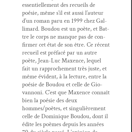
essen­tielle­ment des recueils de
poésie, même s’il est aus­si l’auteur
d’un roman paru en 1999 chez Gal­
li­mard. Boudou est un poète, et Bat­
tre le corps ne manque pas de con­
firmer cet état de son être. Ce récent
recueil est pré­facé par un autre
poète, Jean-Luc Max­ence, lequel
fait un rap­proche­ment très juste, et
même évi­dent, à la lec­ture, entre la
poésie de Boudou et celle de Gio­
van­noni. C’est que Max­ence con­naît
bien la poésie des deux
hommes/poètes, et sin­gulière­ment
celle de Dominique Boudou, dont il
édite les poèmes depuis les années