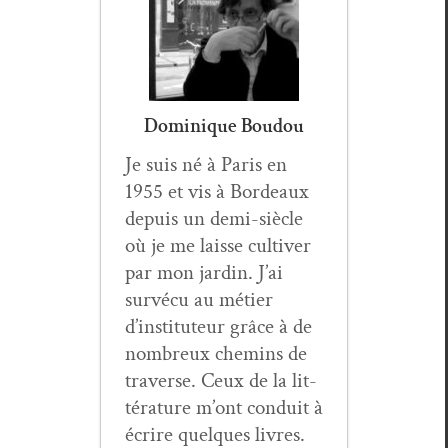
Dominique Boudou
Je suis né à Paris en
1955 et vis à Bor­deaux
depuis un demi-siè­cle
où je me laisse cul­tiv­er
par mon jardin. J’ai
survécu au méti­er
d’instituteur grâce à de
nom­breux chemins de
tra­verse. Ceux de la lit­
téra­ture m’ont con­duit à
écrire quelques livres.