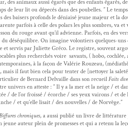
ur, des ani­maux aus­si égarés que des enfants égarés, d
 de leur lit ou dépecés dans des poubelles. ” Le temps tra
 des bais­ers pro­fonds le déni­aisé jeune majeur et la dou
ar­ente par­fois à celle des polars les plus som­bres, va e
s­son du rouge avant qu’il advi­enne. Par­fois, en des vers 
ite du déséquili­bre. On imag­ine volon­tiers quelques-u
t servis par Juli­ette Gré­co. Le reg­istre, sou­vent argo­
ca­bles plus recher­chés voire savants, ( hobo, cochlée, 
n­tem­po­raines, à la façon de Valérie Rouzeau, (médiathè
 mais il faut bien cela pour ten­ter de [net­toy­er la salet
­ti­c­uli­er de Bernard Del­vaille dans son recueil
Faits dive
e univers en atteste : ” Il y a la mer et la neige / et da
ée / de l’or frois­sé / écorche / ses yeux vairons / et d
nche / et qu’elle lisait / des nou­velles / de Norvège.”
Bif­fures chroniques
, a aus­si pub­lié un livre de lit­téra­tu
n jeune auteur plein de promess­es et qui a retenu la leçon 