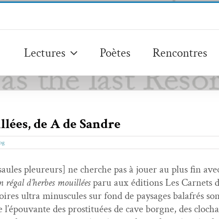
Lectures
Poètes
Rencontres
llées, de A de Sandre
og
ules pleureurs] ne cherche pas à jouer au plus fin avec 
 régal d’herbes mouil­lées
paru aux édi­tions Les Car­nets 
ires ultra minus­cules sur fond de paysages bal­afrés son
 l’épou­vante des pros­ti­tuées de cave borgne, des clocha