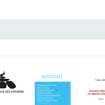
ivrai­son
- 6 mai 2022
ée par les drones
- 3 mai 2021
in du reste
- 19 octo­bre 2020
sai
- 19 jan­vi­er 2020
ailleurs
- 5 novem­bre 2018
a
- 5 octo­bre 2018
: Le Soleil dans la Bouche
- 17 sep­tem­bre 2016
 le vers est dans la pomme
- 29 mars 2015
t 2013
l­lées, de A de San­dre
- 29 juil­let 2013
our des
tions
Aux
lloux des
hemins
:
ieu Lorin,
ANIMAL —
minique
Valéry Za
POÉSIE