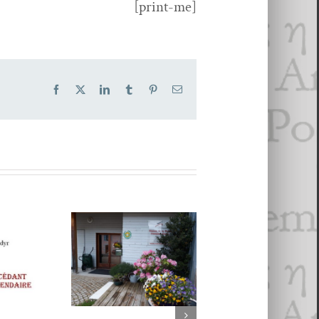
[print-me]
Facebook
X
LinkedIn
Tumblr
Pinterest
Email
Une maison
pour la Poésie 2 :
12 POÈMES D
La Maison de
JEAN
Poésie
ROUSSELOT
Transjurassienne
bdyr,
choisis par