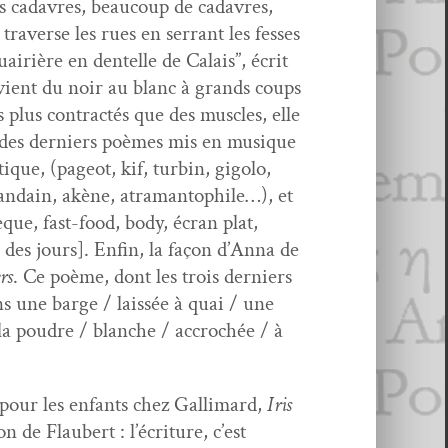
es cadavres, beau­coup de cadavres,
­verse les rues en ser­rant les fess­es
air­ière en den­telle de Calais”, écrit
t vient du noir au blanc à grands coups
plus con­trac­tés que des mus­cles, elle
ns des derniers poèmes mis en musique
tique, (pageot, kif, turbin, gigo­lo,
andain, akène, atra­man­tophile…), et
que, fast-food, body, écran plat,
é des jours]. Enfin, la façon d’An­na de
rs
. Ce poème, dont les trois derniers
ns une barge / lais­sée à quai / une
e la poudre / blanche / accrochée / à
re pour les enfants chez Gal­li­mard,
Iris
de Flaubert : l’écri­t­ure, c’est