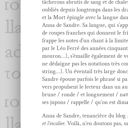
tâcherons abrutis de sang et de chale
oubliés depuis longtemps dans les draps
et la Mort épin­gle avec la langue dans
Anna de San­dre. Sa langue, qui s’ap­p
de coupes franch­es qui don­nent le fri
frappe les notes d’un chant à la lim­
par le Léo Fer­ré des années cinquante e
mouron…), s’é­maille égale­ment de vo
ne dédaigne pas les nota­tions très co
string…). Un éven­tail très large donc,
San­dre épouse par­fois le phrasé si par
vers propulsent le lecteur dans un autr
brune / ronde / et longue­ment / nat­t
ses jupons / rap­pelle / qu’on est dima
Anna de San­dre, ten­an­cière du blog
et l’escalier
. Voilà, n’en dou­tons pas, u