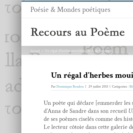
Passer
Poésie & Mondes poétiques
au
contenu
Un régal d’herbes mouillées, de A de Sandre
Accueil
Un régal d’herbes moui
Par
Dominique Boudou
|
29 juillet 2013
|
Catégories :
Bl
Un poète qui déclare [emmerder les sa
d’An­na de San­dre dans son recueil
Un
de ses poèmes ciselés comme des his­to
Le lecteur côtoie dans cette galerie de