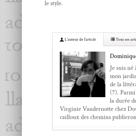
le style.
L’au­teur de l’article
Tous ses arti
Dominiqu
Je suis né 
mon jardin
de la lit­t
(7). Par­m
la durée d
Vir­ginie Van­der­notte chez Dou
cail­loux des chemins pub­liero