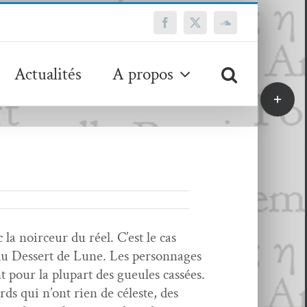
Facebook
X
SoundCloud
Actualités
A propos
Bascule
de
la
zone
de
la
barre
coulissa
la noirceur du réel. C’est le cas
du Dessert de Lune. Les per­son­nages
t pour la plu­part des gueules cassées.
rds qui n’ont rien de céleste, des