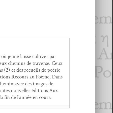
où je me laisse cul­tiv­er par
reux chemins de tra­verse. Ceux
ns (2) et des recueils de poésie
di­tions Recours au Poème, Dans
 chemin avec des images de
outes nou­velles édi­tions Aux
a fin de l’année en cours.