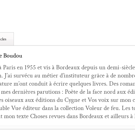
cles
e Boudou
à Paris en 1955 et vis à Bor­deaux depuis un demi-siè­cle 
. J’ai survécu au méti­er d’instituteur grâce à de nom­b
éra­ture m’ont con­duit à écrire quelques livres. Des roma
i mes dernières paru­tions : Poète de la face nord aux é
es oiseaux aux édi­tions du Cygne et Vos voix sur mon
­ble Vue édi­teur dans la col­lec­tion Voleur de feu. Les t
nt mon texte Choses revues dans Bor­deaux et ailleurs à l