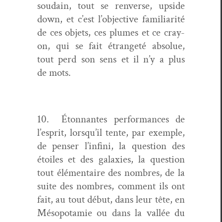
soudain, tout se ren­verse, upside
down, et c’est l’objective famil­iar­ité
de ces objets, ces plumes et ce cray­
on, qui se fait étrangeté absolue,
tout perd son sens et il n’y a plus
de mots.
10. Éton­nantes per­for­mances de
l’esprit, lorsqu’il tente, par exem­ple,
de penser l’infini, la ques­tion des
étoiles et des galax­ies, la ques­tion
tout élé­men­taire des nom­bres, de la
suite des nom­bres, com­ment ils ont
fait, au tout début, dans leur tête, en
Mésopotamie ou dans la val­lée du