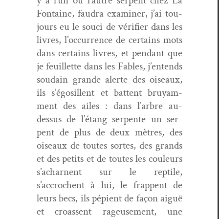
y a l’un ou l’autre ser­pent chez La
Fontaine, fau­dra exam­in­er, j’ai tou­
jours eu le souci de véri­fi­er dans les
livres, l’occurrence de cer­tains mots
dans cer­tains livres, et pen­dant que
je feuil­lette dans les Fables, j’entends
soudain grande alerte des oiseaux,
ils s’égosillent et bat­tent bruyam­
ment des ailes : dans l’arbre au-
dessus de l’étang ser­pente un ser­
pent de plus de deux mètres, des
oiseaux de toutes sortes, des grands
et des petits et de toutes les couleurs
s’acharnent sur le rep­tile,
s’accrochent à lui, le frap­pent de
leurs becs, ils pépi­ent de façon aiguë
et croassent rageuse­ment, une