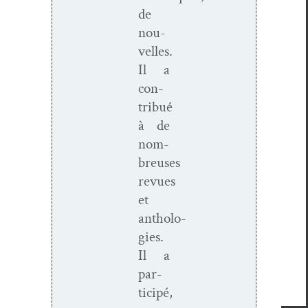
de
nou­
velles.
Il a
con­
tribué
à de
nom­
breuses
revues
et
antholo­
gies.
Il a
par­
ticipé,