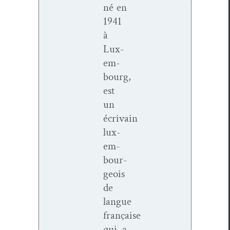
né en
1941
à
Lux­
em­
bourg,
est
un
écrivain
lux­
em­
bour­
geois
de
langue
française
qui a