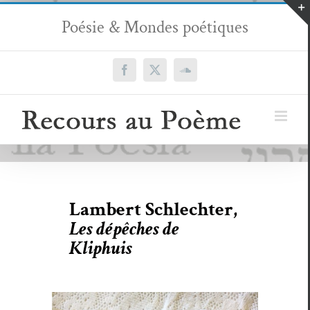
Passer
Poésie & Mondes poétiques
au
contenu
Facebook
X
SoundCloud
Lambert Schlechter,
Les dépêches de
Kliphuis