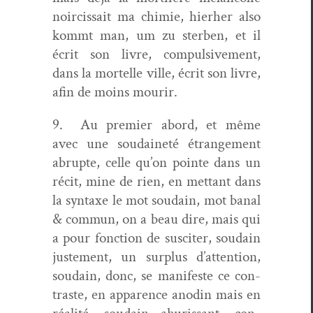
noir­cis­sait ma chimie, hier­her also
kommt man, um zu ster­ben, et il
écrit son livre, com­pul­sive­ment,
dans la mortelle ville, écrit son livre,
afin de moins mourir.
9. Au pre­mier abord, et même
avec une soudaineté étrange­ment
abrupte, celle qu’on pointe dans un
réc­it, mine de rien, en met­tant dans
la syn­taxe le mot soudain, mot banal
& com­mun, on a beau dire, mais qui
a pour fonc­tion de sus­citer, soudain
juste­ment, un sur­plus d’attention,
soudain, donc, se man­i­feste ce con­
traste, en apparence anodin mais en