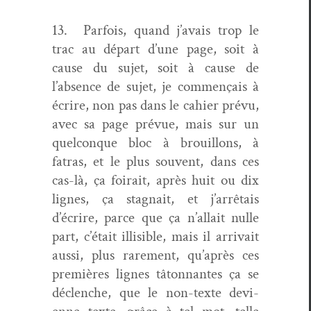
13. Par­fois, quand j’avais trop le
trac au départ d’une page, soit à
cause du sujet, soit à cause de
l’absence de sujet, je com­mençais à
écrire, non pas dans le cahi­er prévu,
avec sa page prévue, mais sur un
quel­conque bloc à brouil­lons, à
fatras, et le plus sou­vent, dans ces
cas-là, ça foirait, après huit ou dix
lignes, ça stag­nait, et j’arrêtais
d’écrire, parce que ça n’allait nulle
part, c’était illis­i­ble, mais il arrivait
aus­si, plus rarement, qu’après ces
pre­mières lignes tâton­nantes ça se
déclenche, que le non-texte devi­