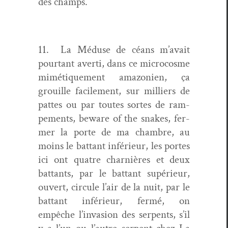
des champs.
11. La Méduse de céans m’avait
pour­tant aver­ti, dans ce micro­cosme
mimé­tique­ment ama­zonien, ça
grouille facile­ment, sur mil­liers de
pattes ou par toutes sortes de ram­
pe­ments, beware of the snakes, fer­
mer la porte de ma cham­bre, au
moins le bat­tant inférieur, les portes
ici ont qua­tre charnières et deux
bat­tants, par le bat­tant supérieur,
ouvert, cir­cule l’air de la nuit, par le
bat­tant inférieur, fer­mé, on
empêche l’invasion des ser­pents, s’il