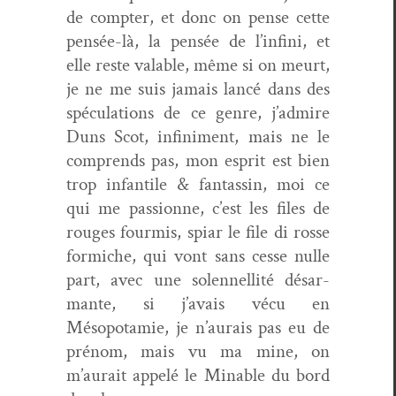
de compter, et donc on pense cette
pen­sée-là, la pen­sée de l’infini, et
elle reste val­able, même si on meurt,
je ne me suis jamais lancé dans des
spécu­la­tions de ce genre, j’admire
Duns Scot, infin­i­ment, mais ne le
com­prends pas, mon esprit est bien
trop infan­tile & fan­tassin, moi ce
qui me pas­sionne, c’est les files de
rouges four­mis, spi­ar le file di rosse
formiche, qui vont sans cesse nulle
part, avec une solen­nel­lité désar­
mante, si j’avais vécu en
Mésopotamie, je n’aurais pas eu de
prénom, mais vu ma mine, on
m’aurait appelé le Minable du bord