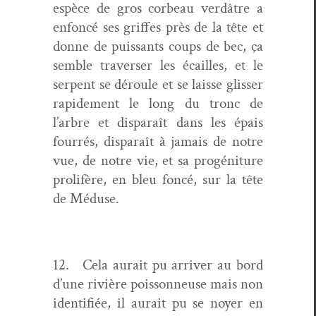
espèce de gros cor­beau verdâtre a
enfon­cé ses griffes près de la tête et
donne de puis­sants coups de bec, ça
sem­ble tra­vers­er les écailles, et le
ser­pent se déroule et se laisse gliss­er
rapi­de­ment le long du tronc de
l’arbre et dis­paraît dans les épais
four­rés, dis­paraît à jamais de notre
vue, de notre vie, et sa progéni­ture
pro­lifère, en bleu fon­cé, sur la tête
de Méduse.
12. Cela aurait pu arriv­er au bord
d’une riv­ière pois­son­neuse mais non
iden­ti­fiée, il aurait pu se noy­er en