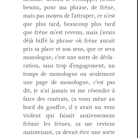
besoin, pour ma phrase, de frêne,
mais pas moyen de l’attraper, ce n’est
que plus tard, beau­coup plus tard
que frêne m’est revenu, mais j’avais
déjà bif­fé la phrase où frêne aurait
pris sa place et son sens, que ce sera
mono­logue, c’est une sorte de déc­la­
ra­tion, sans trop d’engagement, un
temps de mono­logue ou seule­ment
une page de mono­logue, c’est pas
dit, je n’ai jamais su me résoudre à
faire des con­trats, ça vous mène au
bord du gouf­fre, il y avait un vent
vio­lent qui fai­sait anx­ieuse­ment
frémir les frênes, ça me revient
main­tenant, ça devait être une sorte