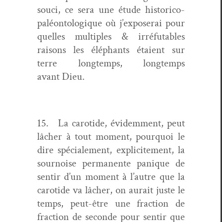
souci, ce sera une étude his­tori­co-
paléon­tologique où j’exposerai pour
quelles mul­ti­ples & irréfuta­bles
raisons les éléphants étaient sur
terre longtemps, longtemps
avant Dieu.
15. La carotide, évidem­ment, peut
lâch­er à tout moment, pourquoi le
dire spé­ciale­ment, explicite­ment, la
sournoise per­ma­nente panique de
sen­tir d’un moment à l’autre que la
carotide va lâch­er, on aurait juste le
temps, peut-être une frac­tion de
frac­tion de sec­onde pour sen­tir que