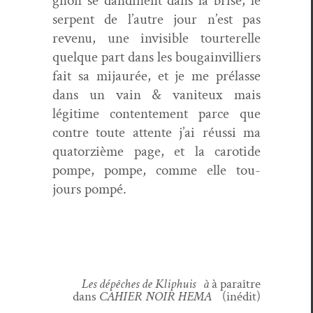
gnon se dandi­nent dans la brise, le
ser­pent de l’autre jour n’est pas
revenu, une invis­i­ble tourterelle
quelque part dans les bougainvil­liers
fait sa mijau­rée, et je me prélasse
dans un vain & van­i­teux mais
légitime con­tente­ment parce que
con­tre toute attente j’ai réus­si ma
qua­torz­ième page, et la carotide
pompe, pompe, comme elle tou­
jours pompé.
Les dépêch­es de Kli­phuis à
à paraître
dans
CAHIER NOIR HEMA
(inédit)