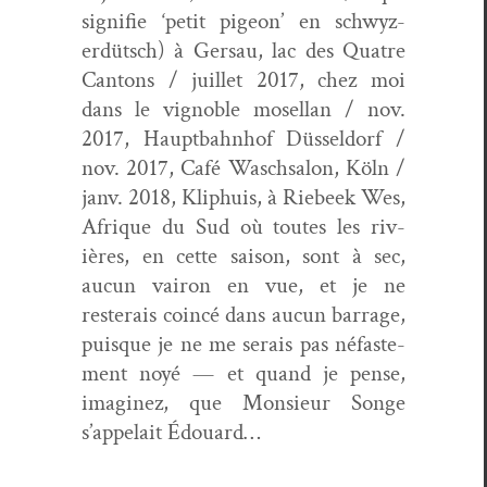
sig­ni­fie ‘petit pigeon’ en schwyz­
erdütsch) à Ger­sau, lac des Qua­tre
Can­tons / juil­let 2017, chez moi
dans le vig­no­ble mosel­lan / nov.
2017, Haupt­bahn­hof Düs­sel­dorf /
nov. 2017, Café Waschsa­lon, Köln /
janv. 2018, Kli­phuis, à Riebeek Wes,
Afrique du Sud où toutes les riv­
ières, en cette sai­son, sont à sec,
aucun vairon en vue, et je ne
resterais coincé dans aucun bar­rage,
puisque je ne me serais pas néfaste­
ment noyé — et quand je pense,
imag­inez, que Mon­sieur Songe
s’appelait Édouard…