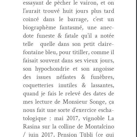
essayant de pêch­er le vairon, et on
l’aurait trou­vé huit jours plus tard
coincé dans le bar­rage, c’est un
biographème fan­tas­mé, une anec­
dote funeste & fatale qu’il a notée
telle quelle dans son petit claire­
fontaine bleu, pour tit­iller, comme il
fai­sait sou­vent dans ses vieux jours,
son hypochon­drie et son angoisse
des issues néfastes & funèbres,
coquet­ter­ies inutiles & las­santes,
quand je fais le relevé des dates de
mes lec­ture de Mon­sieur Songe, ça
nous fait une sorte d’exercice escha­
tologique : mai 2017, vig­no­ble La
Rasi­na sur la colline de Mon­tal­ci­no
/ juin 2017, Pen­sion Tübli (ce qui