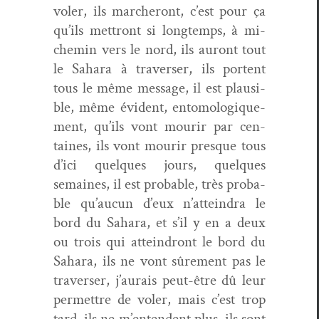
vol­er, ils marcheront, c’est pour ça
qu’ils met­tront si longtemps, à mi-
chemin vers le nord, ils auront tout
le Sahara à tra­vers­er, ils por­tent
tous le même mes­sage, il est plau­si­
ble, même évi­dent, ento­mologique­
ment, qu’ils vont mourir par cen­
taines, ils vont mourir presque tous
d’ici quelques jours, quelques
semaines, il est prob­a­ble, très prob­a­
ble qu’aucun d’eux n’atteindra le
bord du Sahara, et s’il y en a deux
ou trois qui attein­dront le bord du
Sahara, ils ne vont sûre­ment pas le
tra­vers­er, j’aurais peut-être dû leur
per­me­t­tre de vol­er, mais c’est trop
tard, ils ne m’entendent plus, ils sont