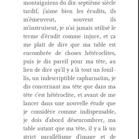
mon­taig­niens du dix-sep­tième siè­cle
tardif, j’aime bien les éru­dits, ils
m’émeuvent, sou­vent ils
m’instruisent, je n’ai jamais util­isé le
terme d’érudit comme injure, et ça
me plaît de dire que ma table est
encom­brée de choses hétéro­clites,
puis je dis pareil pour ma tête, au
lieu de dire qu’il y a là tout un fouil­
lis, un inde­scriptible caphar­naüm, je
dis con­cer­nant ma tête que dans ma
tête c’est hétéro­clite, et avant de me
lancer dans une nou­velle étude que
je con­sid­ère comme indis­pens­able,
je dois d’abord désen­com­br­er, ma
table autant que ma tête, il y a là un
strict par­al­lélisme d’image et de