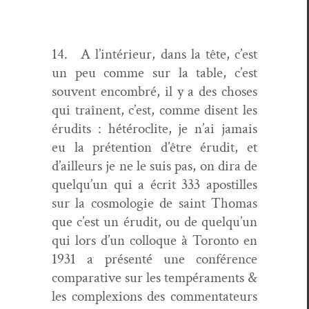
14. A l’intérieur, dans la tête, c’est
un peu comme sur la table, c’est
sou­vent encom­bré, il y a des choses
qui traî­nent, c’est, comme dis­ent les
éru­dits : hétéro­clite, je n’ai jamais
eu la pré­ten­tion d’être éru­dit, et
d’ailleurs je ne le suis pas, on dira de
quelqu’un qui a écrit 333 apos­tilles
sur la cos­molo­gie de saint Thomas
que c’est un éru­dit, ou de quelqu’un
qui lors d’un col­loque à Toron­to en
1931 a présen­té une con­férence
com­par­a­tive sur les tem­péra­ments &
les com­plex­ions des com­men­ta­teurs