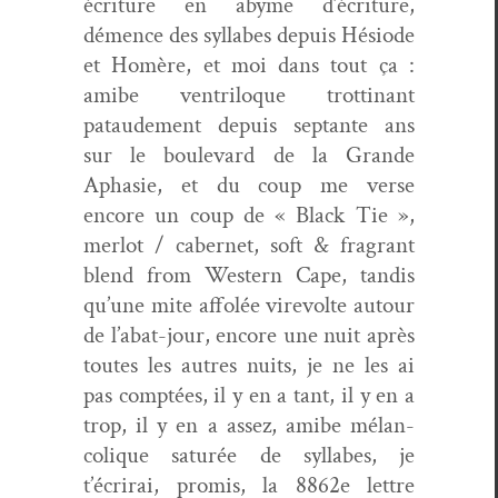
écri­t­ure en abyme d’écriture,
démence des syl­labes depuis Hésiode
et Homère, et moi dans tout ça :
amibe ven­tril­oque trot­ti­nant
pataude­ment depuis sep­tante ans
sur le boule­vard de la Grande
Aphasie, et du coup me verse
encore un coup de « Black Tie »,
mer­lot / caber­net, soft & fra­grant
blend from West­ern Cape, tan­dis
qu’une mite affolée vire­volte autour
de l’abat-jour, encore une nuit après
toutes les autres nuits, je ne les ai
pas comp­tées, il y en a tant, il y en a
trop, il y en a assez, amibe mélan­
col­ique sat­urée de syl­labes, je
t’écrirai, promis, la 8862e let­tre