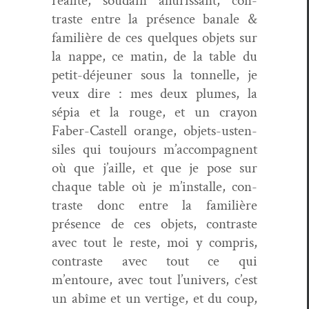
réal­ité, soudain ahuris­sant, con­
traste entre la présence banale &
famil­ière de ces quelques objets sur
la nappe, ce matin, de la table du
petit-déje­uner sous la ton­nelle, je
veux dire : mes deux plumes, la
sépia et la rouge, et un cray­on
Faber-Castell orange, objets-usten­
siles qui tou­jours m’accompagnent
où que j’aille, et que je pose sur
chaque table où je m’installe, con­
traste donc entre la famil­ière
présence de ces objets, con­traste
avec tout le reste, moi y com­pris,
con­traste avec tout ce qui
m’entoure, avec tout l’univers, c’est
un abîme et un ver­tige, et du coup,