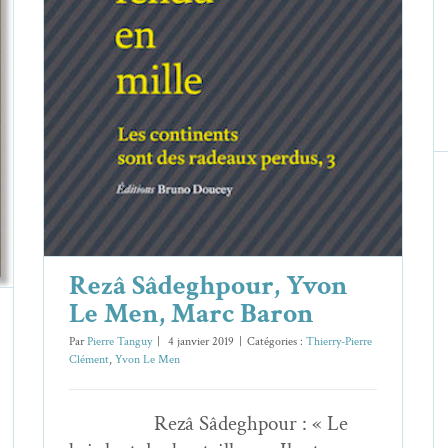
Rezâ Sâdeghpour, Yvon Le Men,
Marc Baron
Thierry-Pierre Clément
Yvon Le Men
Rezâ Sâdeghpour, Yvon
Le Men, Marc Baron
Par
Pierre Tanguy
|
4 janvier 2019
|
Catégories :
Thierry-Pierre
Clément
,
Yvon Le Men
Rezâ Sâdeghpour : « Le