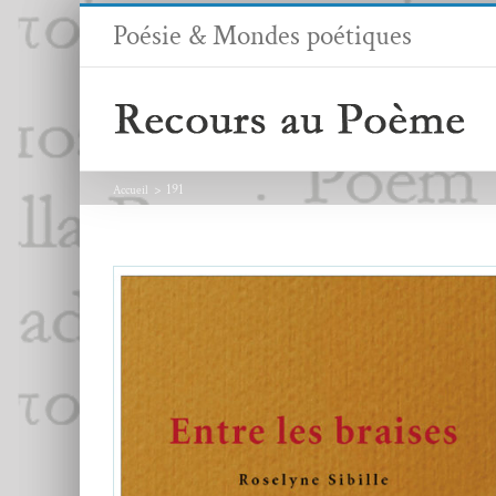
Passer
Poésie & Mondes poétiques
au
contenu
191
Accueil