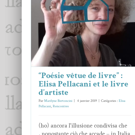
“Poésie vêtue de livre” : Elisa
Pellacani et le livre d’artiste
Elisa Pellacani
Rencontres
“Poésie vêtue de livre” :
Elisa Pellacani et le livre
d’artiste
Par
Marilyne Bertoncini
|
4 janvier 2019
|
Catégories :
Elisa
Pellacani
,
Rencontres
(ho) ancora l'illusione condivisa che
, nonostante ciò che accade – in Italia