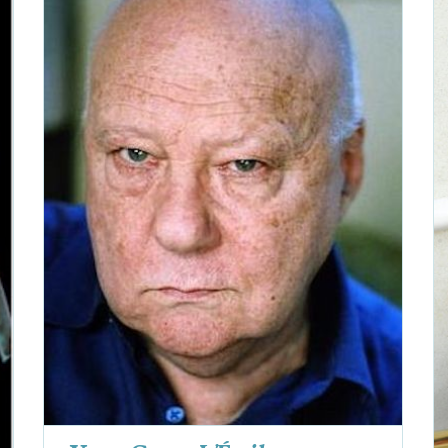
Yves Gasc,
L’Étoile
et autres poèmes
Poèmes
Yves Gasc