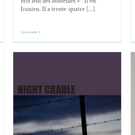
bris lent des bouteilles » Il est
Iranien. Il a trente-quatre [...]
Lire la suite