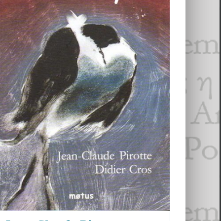
Jean-Claude Pirotte et Didier Cros,
les livres bilingues pour la jeunesse :
Maya Angelou, Carson McCullers
Carson McCullers
Jean-Claude Pirotte
Maya Angelou