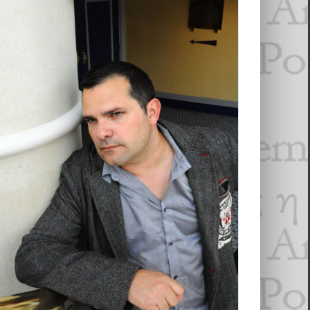
William Navarrete ‑poèmes suivis
de considérations sur l’auto-
traduction
Essais & Chroniques