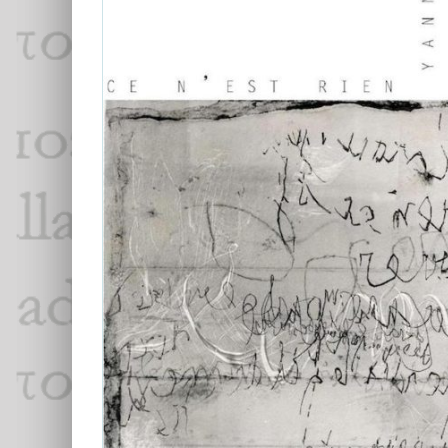
Yannick Torlini, Bernard Desportes,
Carole Carcillo Mesrobian
Bernard Desportes
Carole Carcillo Mesrobian
Yannick Torlini