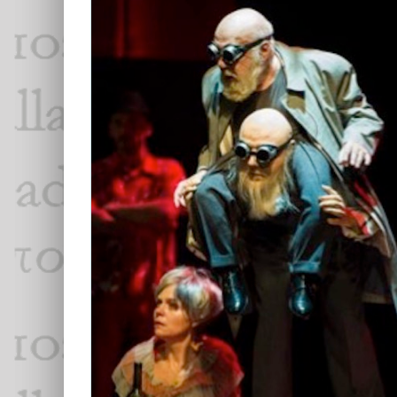
YVES GASC, SOURCIER DE LUI-
MÊME
Essais & Chroniques
Yves Gasc