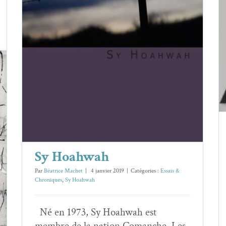
Sy Hoahwah
Essais & Chroniques
Sy Hoahwah
Sy Hoahwah
Par
Béatrice Machet
|
4 janvier 2019
|
Catégories :
Essais &
Chroniques
,
Sy Hoahwah
Né en 1973, Sy Hoahwah est
membre de la nation Comanche. Les