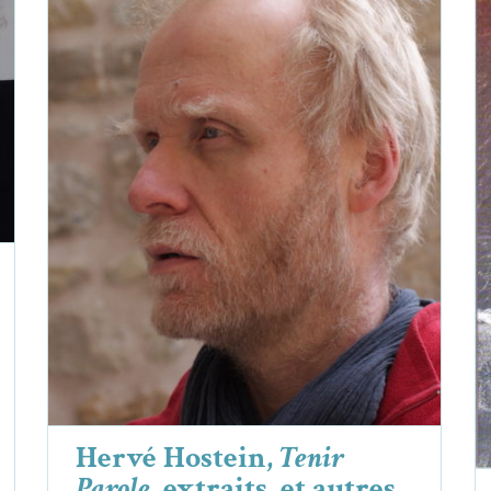
Hervé Hostein,
Tenir Parole
, extraits,
et autres textes
Hervé Hostein
Poèmes
Hervé Hostein,
Tenir
Parole
, extraits, et autres