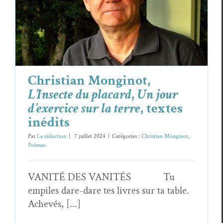
Un jour d’exercice sur la terre
, textes
inédits
Christian Monginot
Poèmes
Christian Monginot,
L’Insecte du placard
,
Un jour
d’exercice sur la terre
, textes
inédits
Par
La rédaction
|
7 juillet 2024
|
Catégories :
Christian Monginot
,
Poèmes
VANITÉ DES VANITÉS Tu
empiles dare-dare tes livres sur ta table.
Achevés, [...]