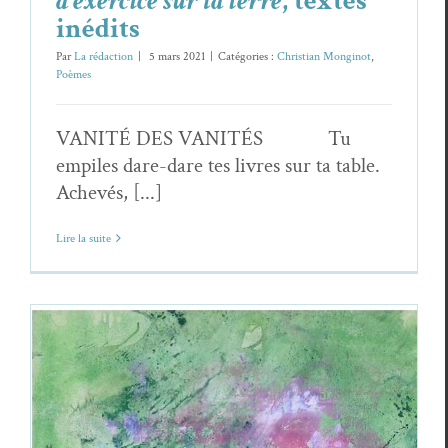
d’exercice sur la terre
, textes
inédits
Par
La rédaction
|
5 mars 2021
|
Catégories :
Christian Monginot
,
Poèmes
VANITÉ DES VANITÉS Tu
empiles dare-dare tes livres sur ta table.
Achevés, [...]
Lire la suite