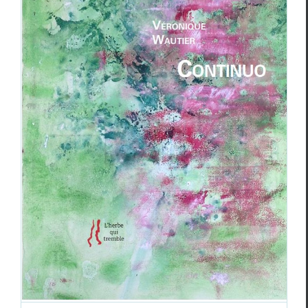
Christian Monginot,
Après les jours
,
Véronique Wautier,
Continuo
, Fabien
Abrassart,
Si je t’oublie
Christian Monginot
Fabien Abrassart
Véronique Wautier