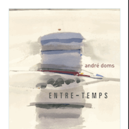
Un éditeur et ses auteurs : L’HERBE QUI
TREMBLE avec Isabelle Levesque,
André Doms, Pierre Dhainaut, Horia
Badescu, Christian Monginot.
Christian Monginot
Horia Badescu
Isabelle Lévesque
Pierre
Dhainaut