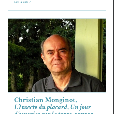
Lire la suite
Christian Monginot,
L’Insecte du placard
,
Un jour d’exercice sur la terre
, textes
inédits
Christian Monginot
Poèmes
Christian Monginot,
L’Insecte du placard
,
Un jour